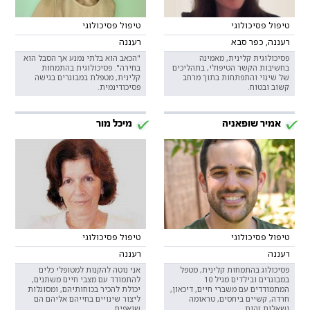
טיפול פסיכולוגי
טיפול פסיכולוגי
רעננה, כפר סבא
רעננה
פסיכולוגית קלינית, מאמינה
"הכאב הוא בלתי נמנע אך הסבל הוא
בחשיבות הקשר הטיפולי, בתהליכים
בחירה". פסיכולוגית בהתמחות
של שינוי והתפתחות בתוך מרחב
קלינית, מטפלת במבוגרים בגישה
קשוב ובטוח.
פסיכודינמית.
אמיר שופאניה
מיכל מור
טיפול פסיכולוגי
טיפול פסיכולוגי
רעננה
רעננה
פסיכולוג בהתמחות קלינית, מטפל
אני נוטה להקנות למטופלי כלים
במבוגרים ובילדים מגיל 10
להתמודד עם מצבי חיים משתנים,
המתמודדים עם משברי חיים, דיכאון,
יכולת להכיר בכוחותיהם, ומסוגלות
חרדה, קשיים ביחסים, טראומה
ליצור שינויים בחייהם אליהם הם
ושאלות זהות.
שואפים.