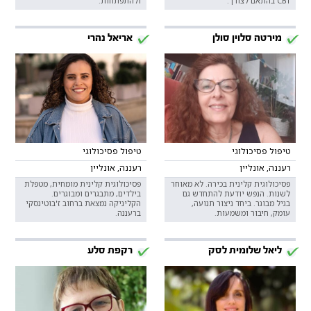
CBT בהתאם לצורך.
ולהתפתחות.
מירטה סלוין סולן
אריאל נהרי
טיפול פסיכולוגי
טיפול פסיכולוגי
רעננה, אונליין
רעננה, אונליין
פסיכולוגית קלינית בכירה. לא מאוחר
פסיכולוגית קלינית מומחית, מטפלת
לשנות. הנפש יודעת להתחדש גם
בילדים, מתבגרים ומבוגרים.
בגיל מבוגר. ביחד ניצור תנועה,
הקליניקה נמצאת ברחוב ז'בוטינסקי
עומק, חיבור ומשמעות.
ברעננה.
ליאל שלומית לסק
רקפת סלע