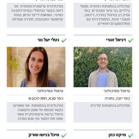
פסיכולוג בהתמחות רפואית, מטפל
פסיכולוגית שיקומית מומחית. אני
בילדים, בני נוער ומבוגרים. בעל
רואה בקשר הטיפולי כבסיס לתנועה
נסיון רב בטיפול בחרדה, דיכאון,
ושינוי, ושואפת לייצר מרחב בטוח
משברי זהות, התמודדויות עם
שיאפשר התבוננות, חקירה וצמיחה.
מחלה\מצבים רפואיים
דניאל זגורי
נטלי יעל נור
טיפול פסיכולוגי
טיפול פסיכולוגי
כפר יונה, נתניה
כפר סבא, רמת הכובש
פסיכולוג בהתמחות קלינית.
פסיכולוגית בהתמחות. אני מאמינה
בקשר מבוסס על אמון והקשבה.
טיפול בגישה אינטגרטיבית אשר
שמה את הקשר גוף-נפש במרכז.
מיקה כהן
מיכל בנישו שורק