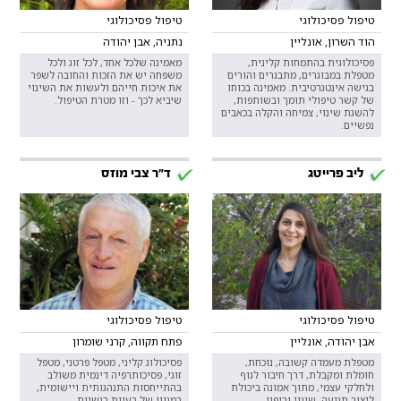
טיפול פסיכולוגי
טיפול פסיכולוגי
הוד השרון, אונליין
נתניה, אבן יהודה
פסיכולוגית בהתמחות קלינית,
מאמינה שלכל אחד, לכל זוג ולכל
מטפלת במבוגרים, מתבגרים והורים
משפחה יש את הזכות והחובה לשפר
בגישה אינטגרטיבית. מאמינה בכוחו
את איכות חייהם ולעשות את השינוי
של קשר טיפולי תומך ובשותפות,
שיביא לכך - וזו מטרת הטיפול.
להשגת שינוי, צמיחה והקלה בכאבים
נפשיים.
ליב פרייטג
ד"ר צבי מוזס
טיפול פסיכולוגי
טיפול פסיכולוגי
אבן יהודה, אונליין
פתח תקווה, קרני שומרון
מטפלת מעמדה קשובה, נוכחת,
פסיכולוג קליני, מטפל פרטני, מטפל
חומלת ומקבלת, דרך חיבור לגוף
זוגי, פסיכותרפיה דינמית משולב
ולחלקי עצמי, מתוך אמונה ביכולת
בהתייחסות התנהגותית ויישומית,
ליצור תנועה, שינוי וריפוי.
במגוון של בעיות רגשיות