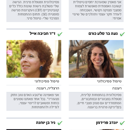
אני מאמין שמערכת יחסים טיפולית
פסיכולוגית ומטפלת מינית. הגישה
קשובה ואמפתית מאפשרת לצמוח
שלי משלבת גישות שונות כולל כלים
ממצבי מצוקה וקושי, ושבכוחה
קוגניטיביים (CBT) ועקרונות מגישה
לעודד חקר עצמי ותהלכים של שינוי
סומטית (SE). תחום ההתמחות
אמיתי.
המרכזי שלי- טיפול מיני.
נעה בר סלע כורם
ד"ר חביבה אייל
טיפול פסיכולוגי
טיפול פסיכולוגי
רעננה
הרצליה, רעננה
פסיכולוגית בהתמחות קלינית,
אני מאמינה ש"טבע האדם טוב וחזק
מטפלת במבוגרים ובמתבגרים,
מנעוריו". בכל אחד מאתנו טמונים
המתמודדים עם מגוון מצבי חיים,
כוחות ומשאבים לריפוי עצמי,
בקליניקה פרטית ברעננה.
לגדילה ולהתפתחות.
יונדב פרידמן
ניר בן יוחנה