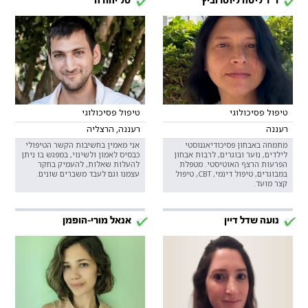
ד"ר ליסה ליוטרוביץ
טל יהודה
טיפול פסיכולוגי
טיפול פסיכולוגי
רעננה
רעננה, הרצליה
מתמחה באבחון פסיכודיאגנוסטי
אני מאמין בחשיבות הקשר הטיפולי
לילדים, נוער ובוגרים, לרבות אבחון
כבסיס לאמון ולשינוי, במפגש בו ניתן
הפרעות הרצף האוטיסטי. מטפלת
להעלות שאלות, להעמיק בחקר
במבוגרים, טיפול דינמי, CBT, טיפול
עצמנו וגם לעבד משברים שונים.
קצר מועד.
נועה שדל דיין
אנאל מורי-הופמן