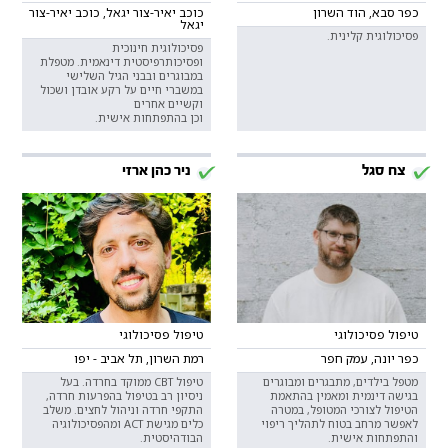
כפר סבא, הוד השרון
כוכב יאיר-צור יגאל, כוכב יאיר-צור
יגאל
פסיכולוגית קלינית.
פסיכולוגית חינוכית
ופסיכותרפיסטית דינאמית. מטפלת
במבוגרים ובבני הגיל השלישי
במשברי חיים על רקע אובדן ושכול
וקשיים אחרים
וכן בהתפתחות אישית.
צח סגל
ניר כהן ארזי
טיפול פסיכולוגי
טיפול פסיכולוגי
כפר יונה, עמק חפר
רמת השרון, תל אביב - יפו
מטפל בילדים, מתבגרים ומבוגרים
טיפול CBT ממוקד בחרדה. בעל
בגישה דינמית ומאמין בהתאמת
ניסיון רב בטיפול בהפרעות חרדה,
הטיפול לצורכי המטופל, במטרה
התקפי חרדה וניהול לחצים. משלב
לאפשר מרחב בטוח לתהליך ריפוי
כלים מגישת ACT ומהפסיכולוגיה
והתפתחות אישית.
הבודהיסטית.