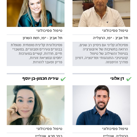
טיפול פסיכולוגי
טיפול פסיכולוגי
תל אביב - יפו, הרצליה
תל אביב - יפו, רמת השרון
פסיכולוג קליני עם ניסיון רב שנים,
פסיכולוגית קלינית מומחית. מטפלת
הרואה בחשיבות של אינטגרציה
בבוגרים צעירים ומבוגרים, במשברי
בטיפול והשילוב של טיפול
חיים, חרדות, קשיים במערכות
קוגניטיבי-התנהגותי ומדיטציה, דמיון
יחסים ובמציאת זוגיות,
מודרך והיפנוזה.
פריון ומעבר להורות.
דן אלוני
עירית חכמון-בן יוסף
טיפול פסיכולוגי
טיפול פסיכולוגי
הרצליה, אונליין
כפר סבא, אונליין