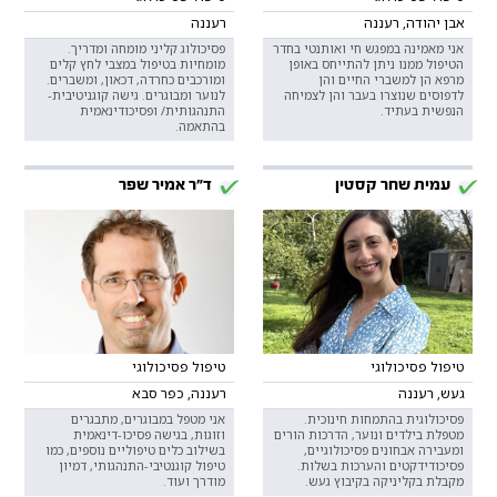
אבן יהודה, רעננה
רעננה
אני מאמינה במפגש חי ואותנטי בחדר
פסיכולוג קליני מומחה ומדריך.
הטיפול ממנו ניתן להתייחס באופן
מומחיות בטיפול במצבי לחץ קלים
מרפא הן למשברי החיים והן
ומורכבים כחרדה, דכאון, ומשברים.
לדפוסים שנוצרו בעבר והן לצמיחה
לנוער ומבוגרים. גישה קוגניטיבית-
הנפשית בעתיד.
התנהגותית/ ופסיכודינאמית
בהתאמה.
עמית שחר קסטין
ד"ר אמיר שפר
טיפול פסיכולוגי
טיפול פסיכולוגי
געש, רעננה
רעננה, כפר סבא
פסיכולוגית בהתמחות חינוכית.
אני מטפל במבוגרים, מתבגרים
מטפלת בילדים ונוער, הדרכות הורים
וזוגות, בגישה פסיכו-דינאמית
ומעבירה אבחונים פסיכולוגיים,
בשילוב כלים טיפוליים נוספים, כמו
פסיכודידקטים והערכות בשלות.
טיפול קוגנטיבי-התנהגותי, דמיון
מקבלת בקליניקה בקיבוץ געש.
מודרך ועוד.