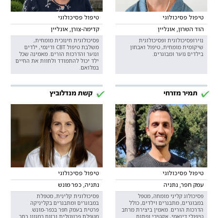
טיפול פסיכולוגי
טיפול פסיכולוגי
הוד השרון, אונליין
קדימה-צורן, אונליין
נוירופסיכולוגית ופסיכולוגית
פסיכולוגית חינוכית מומחית,
שיקומית מומחית, טיפול ואבחון
משלבת טיפול CBT ודינמי, ילדים
בילדים נוער ומבוגרים.
ונוער והדרכות הורים. מאמינה שכל
ילד יכול להתמודד ולחוות את החיים
במלואם.
תמיר מזרחי
קשת מנדלוביץ
טיפול פסיכולוגי
טיפול פסיכולוגי
עמק חפר, נתניה
נתניה, כפר מונש
פסיכולוג קליני מומחה, מטפל
פסיכולוגית קלינית, מטפלת
במבוגרים, מתבגרים וילדים, כולל
במבוגרים ומתבגרים בקליניקה
הדרכות הורים. מאמין ביצירת מרחב
פרטית בעמק חפר בכפר-מונש.
טיפולי דינאמי, אקטיבי ופתוח.
מטפלת פרונטלית ובזום במגוון רחב