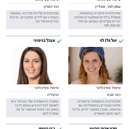
עמק חפר, אונליין
הוד השרון
פסיכולוגית חינוכית בהתמחות,
פסיכולוגית קלינית מדריכה, מתמחה
מטפלת בילדים ובמתבגרים ומלווה
בעבודה עם ילדים, מתבגרים, הדרכת
הורים בקליניקה במושב אביחיל
הורים וטיפול זוגי.
שבעמק חפר.
יעל גלז לוי
ענבל בנימיני
טיפול פסיכולוגי
טיפול פסיכולוגי
כפר סבא
הרצליה
פסיכולוגית בהתמחות שיקומית,
המטרה הראשונית שלי בטיפול היא
מלווה מבוגרים בהתמודדות עם
לאפשר לכם להרגיש בטחון לדבר
טראומה, אובדן ומשברי חיים, בליווי
באופן הכי פתוח ואותנטי על מה
רגשי תומך ומעמיק.
שקורה לכם.
מכון אריה טבעון
ג'ני גוטמן