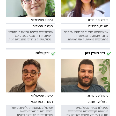
טיפול פסיכולוגי
טיפול פסיכולוגי
רעננה, הרצליה
רעננה, הרצליה
אני מאמינה בטיפול המבוסס על קשר
פסיכולוגית קלינית המטפלת בתחומי
קרוב המהווה קרקע מטפחת
דיכאון, חרדה, מצבי משבר, אבל
להתבוננות פנימית, ריפוי וצמיחה.
ושכול, טיפול בילדים, מתבגרים ועוד.
ד"ר מעיין כהן
ירדן בלום
טיפול פסיכולוגי
טיפול פסיכולוגי
הרצליה, רעננה
רעננה, כפר סבא
פסיכולוג קליני, מטפל בגישה
פסיכולוג בהתמחות קלינית. טיפול
דינאמית וקוגניטיבית התנהגותית
במתבגרים ומבוגרים בגישה
(CBT), בעל ידע וניסיון בעבודה עם
פסיכודינמית. קליניקה פרטית