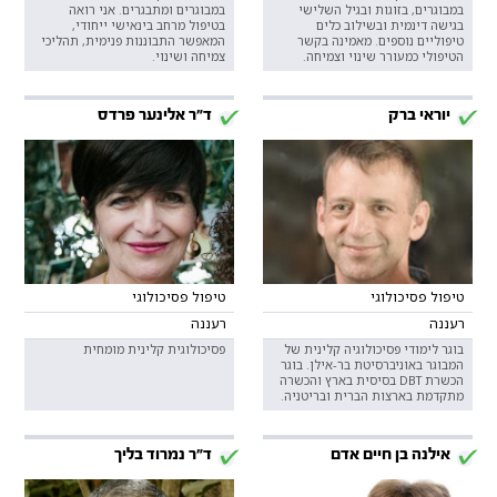
במבוגרים, בזוגות ובגיל השלישי
במבוגרים ומתבגרים. אני רואה
בגישה דינמית ובשילוב כלים
בטיפול מרחב בינאישי ייחודי,
טיפוליים נוספים. מאמינה בקשר
המאפשר התבוננות פנימית, תהליכי
הטיפולי כמעורר שינוי וצמיחה.
צמיחה ושינוי.
יוראי ברק
ד"ר אלינער פרדס
טיפול פסיכולוגי
טיפול פסיכולוגי
רעננה
רעננה
בוגר לימודי פסיכולוגיה קלינית של
פסיכולוגית קלינית מומחית
המבוגר באוניברסיטת בר-אילן. בוגר
הכשרת DBT בסיסית בארץ והכשרה
מתקדמת בארצות הברית ובריטניה.
אילנה בן חיים אדם
ד"ר נמרוד בליך