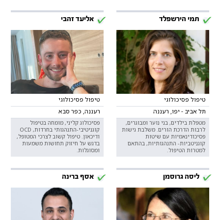
תמי הירשפלד
אליעד זהבי
טיפול פסיכולוגי
טיפול פסיכולוגי
תל אביב - יפו, רעננה
רעננה, כפר סבא
מטפלת בילדים, בני נוער ומבוגרים,
פסיכולוג קליני, מומחה בטיפול
לרבות הדרכת הורים. משלבת גישות
קוגניטיבי-התנהגותי בחרדות, OCD
פסיכודינאמיות עם שיטות
ודיכאון. טיפול קשוב לצרכי המטופל,
קוגניטביות- התנהגותיות, בהתאם
בדגש על חיזוק תחושות משמעות
למטרות הטיפול.
ומסוגלות.
ליסה גרוסמן
אסף ברינה