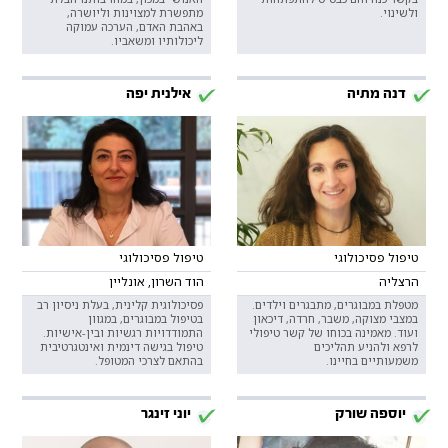
ולשינוי.
מתפשרת למצוינות וליושרה,
באהבת האדם, הערכה עמוקה
ליכולותיו ומשאביו.
דנה מתיה
אילנית יפה
טיפול פסיכולוגי
טיפול פסיכולוגי
הרצליה
הוד השרון, אונליין
מטפלת במבוגרים, מתבגרים וילדים.
פסיכולוגית קלינית, בעלת ניסיון רב
במצבי מצוקה, משבר, חרדה, דיכאון
בטיפול במבוגרים, במגוון
ועוד. מאמינה בכוחו של קשר טיפולי
התמודדויות רגשיות ובין-אישיות.
לרפא ולהניע תהליכים
טיפול בגישה דינמית ואינטגרטיבית
משמעותיים בחיינו.
בהתאם לצרכי המטופל.
יוספה שורק
יוני זינגר