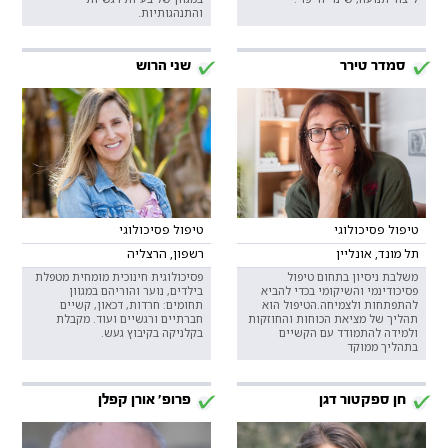
והתנהגותיות.
סמדר טירר
שני הרוש
טיפול פסיכולוגי
טיפול פסיכולוגי
תל מונד, אונליין
רשפון, הרצליה
משלבת ניסיון בתחום טיפול
פסיכולוגית חינוכית מומחית מטפלת
פסיכודינמי והשיקומי בכדי להביא
בילדים, נוער והוריהם במגוון
להתפתחות ולצמיחה.הטיפול הוא
תחומים: חרדות, דכאון, קשיים
תהליך של מציאת הכוחות והחוזקות
חברתיים ורגשיים ועוד. מקבלת
ולמידה להתמודד עם הקשיים
בקלניקה בקיבוץ געש.
בתהליך ממוקד
חן ספקטור דגן
פרופ' אורן קפלן