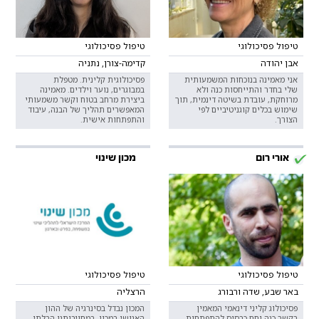
טיפול פסיכולוגי
טיפול פסיכולוגי
אבן יהודה
קדימה-צורן, נתניה
אני מאמינה בנוכחות המשמעותית
פסיכולוגית קלינית. מטפלת
שלי בחדר והתייחסות כנה ולא
במבוגרים, נוער וילדים. מאמינה
מרוחקת, עובדת בשיטה דינמית, תוך
ביצירת מרחב בטוח וקשר משמעותי
שימוש בכלים קוגניטיביים לפי
המאפשרים תהליך של הבנה, עיבוד
הצורך.
והתפתחות אישית.
אורי רום
מכון שינוי
טיפול פסיכולוגי
טיפול פסיכולוגי
באר שבע, שדה ורבורג
הרצליה
פסיכולוג קליני דינאמי המאמין
המכון נבדל בסינרגיה של ההון
בקשר כנה וחם כבסיס להתפתחות
האנושי במכון, במחויבותנו הבלתי