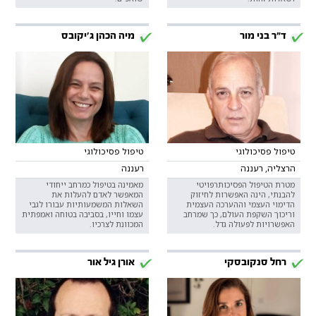
ד"ר בני מור
מיה הכהן ג'יקובס
טיפול פסיכולוגי
טיפול פסיכולוגי
הרצליה, רעננה
רעננה
מטרת הטיפול הפסיכותרפויטי
מאמינה בטיפול כמרחב ייחודי
להבנתי, הינה האפשרות לחיזוק
המאפשר לאדם להעלות את
הדימוי העצמי וההערכה העצמית
השאלות המשמעותיות עבורו לגבי
וריכוך השקפת העולם, כך שמרחב
עצמו וחייו, בסביבה בטוחה ואמפתית
האפשרויות לפעולה גדל.
המכוונת לצרכיו.
רחל סנקובסקי
אורן גיל אור