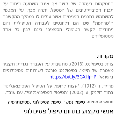
התמקמות בעמדה של קשב צף אינה משמעה וויתור על
תכניו הסובייקטיבים של המטפל. יתרה מכך, על המטפל
להשתמש בתכנים הפנימיים אשר עולים לו במהלך ההקשבה
ה"מרחפת" שכן הם רלוונטים לעבודה הטיפולית והם
ייחודיים לקשר הטיפולי הספציפי בינם לבין כל אחד
ממטופליהם.
מקורות
צוות בטיפולנט. (2016). מחשבות על העברה נגדית: תקציר
מאמרה של היימן. בטיפולנט: פורטל לשירותים פסיכולוגיים
בישראל.
https://bit.ly/3GXHjHP
פרויד, ז. (1912). "עצות לרופא על הטיפול הפסיכואנליטי"
בתוך רולניק, ע. (2002) "הטיפול הפסיכואנליטי". עם עובד.
תחומי מומחיות:
טיפול נפשי
,
טיפול פסיכולוגי
,
פסיכותרפיה
אנשי מקצוע בתחום
טיפול פסיכולוגי