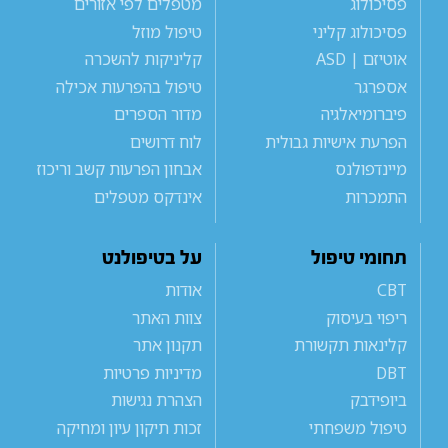
פסיכולוג
מטפלים לפי אזורים
פסיכולוג קליני
טיפול מוזל
אוטיזם | ASD
קליניקות להשכרה
אספרגר
טיפול בהפרעות אכילה
פיברומיאלגיה
מדור הספרים
הפרעת אישיות גבולית
לוח דרושים
מיינדפולנס
אבחון הפרעות קשב וריכוז
התמכרות
אינדקס מטפלים
תחומי טיפול
על בטיפולנט
CBT
אודות
ריפוי בעיסוק
צוות האתר
קלינאות תקשורת
תקנון אתר
DBT
מדיניות פרטיות
ביופידבק
הצהרת נגישות
טיפול משפחתי
זכות תיקון עיון ומחיקה