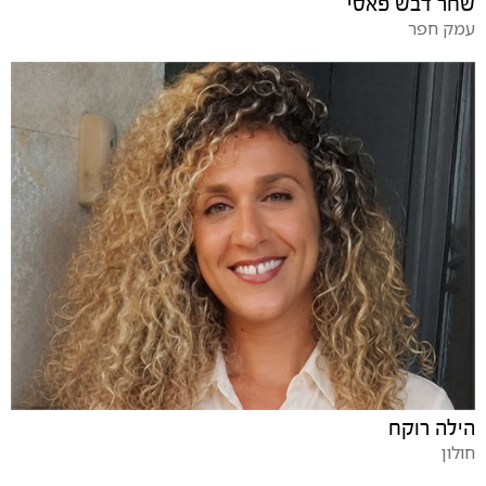
שחר דבש פאסי
עמק חפר
הילה רוקח
חולון