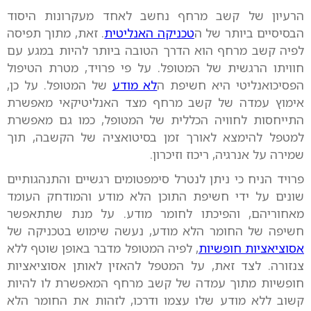
הרעיון של קשב מרחף נחשב לאחד מעקרונות היסוד
הבסיסיים ביותר של ה
טכניקה האנליטית
. זאת, מתוך תפיסה
לפיה קשב מרחף הוא הדרך הטובה ביותר להיות במגע עם
חוויתו הרגשית של המטופל. על פי פרויד, מטרת הטיפול
הפסיכואנליטי היא חשיפת ה
לא מודע
של המטופל. על כן,
אימוץ עמדה של קשב מרחף מצד האנליטיקאי מאפשרת
התייחסות לחוויה הכללית של המטופל, כמו גם מאפשרת
למטפל להימצא לאורך זמן בסיטואציה של הקשבה, תוך
שמירה על אנרגיה, ריכוז וזיכרון.
פרויד הניח כי ניתן לנטרל סימפטומים רגשיים והתנהגותיים
שונים על ידי חשיפת התוכן הלא מודע והמודחק העומד
מאחוריהם, והפיכתו לחומר מודע. על מנת שתתאפשר
חשיפה של החומר הלא מודע, נעשה שימוש בטכניקה של
אסוציאציות חופשיות
, לפיה המטופל מדבר באופן שוטף ללא
צנזורה. לצד זאת, על המטפל להאזין לאותן אסוציאציות
חופשיות מתוך עמדה של קשב מרחף המאפשרת לו להיות
קשוב ללא מודע שלו עצמו ודרכו, לזהות את החומר הלא