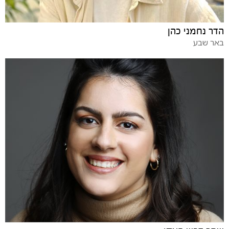
הדר נחמני כהן
באר שבע