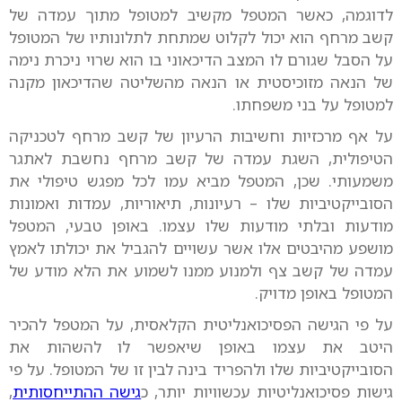
לדוגמה, כאשר המטפל מקשיב למטופל מתוך עמדה של
קשב מרחף הוא יכול לקלוט שמתחת לתלונותיו של המטופל
על הסבל שגורם לו המצב הדיכאוני בו הוא שרוי ניכרת נימה
של הנאה מזוכיסטית או הנאה מהשליטה שהדיכאון מקנה
למטופל על בני משפחתו.
על אף מרכזיות וחשיבות הרעיון של קשב מרחף לטכניקה
הטיפולית, השגת עמדה של קשב מרחף נחשבת לאתגר
משמעותי. שכן, המטפל מביא עמו לכל מפגש טיפולי את
הסובייקטיביות שלו – רעיונות, תיאוריות, עמדות ואמונות
מודעות ובלתי מודעות שלו עצמו. באופן טבעי, המטפל
מושפע מהיבטים אלו אשר עשויים להגביל את יכולתו לאמץ
עמדה של קשב צף ולמנוע ממנו לשמוע את הלא מודע של
המטופל באופן מדויק.
על פי הגישה הפסיכואנליטית הקלאסית, על המטפל להכיר
היטב את עצמו באופן שיאפשר לו להשהות את
הסובייקטיביות שלו ולהפריד בינה לבין זו של המטופל. על פי
גישות פסיכואנליטיות עכשוויות יותר, כ
גישה ההתייחסותית
,