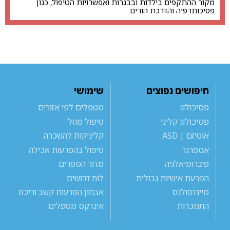
מקור ההתקפים בילדות ובבגרות ואפשרויות הטיפול, כגון
פסיכותרפיה והדרכת הורים
חיפושים נפוצים
שימושי
פסיכולוג
מטפלים לפי אזורים
פסיכולוג קליני
טיפול מוזל
אוטיזם | ASD
קליניקות להשכרה
אספרגר
טיפול בהפרעות אכילה
פיברומיאלגיה
מדור הספרים
הפרעת אישיות גבולית
לוח דרושים
מיינדפולנס
אבחון הפרעות קשב וריכוז
התמכרות
אינדקס מטפלים