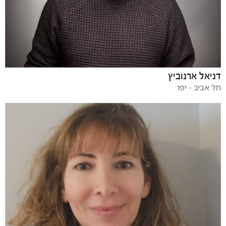
דניאל ארנוביץ
תל אביב - יפו