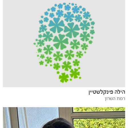
הילה פינקלשטיין
רמת השרון