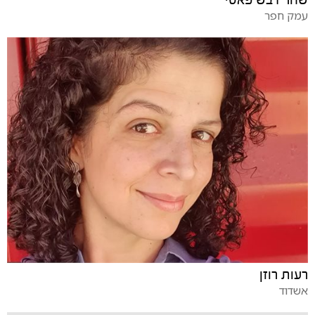
שחר דבש פאסי
עמק חפר
רעות רוזן
אשדוד