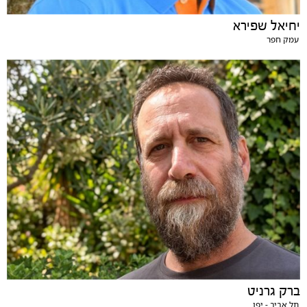
יחיאל שפירא
עמק חפר
ברק גרניט
תל אביב - יפו