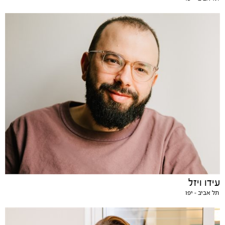
עידו ויזל
תל אביב - יפו