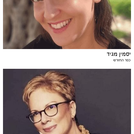
יסמין מגיד
כפר החורש