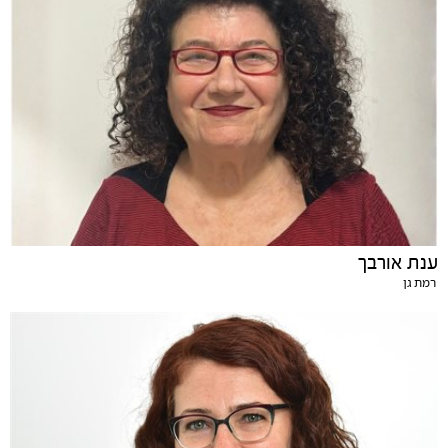
ענת אורבך
רמת גן