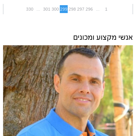
330
...
301
300
299
298
297
296
...
1
אנשי מקצוע ומכונים