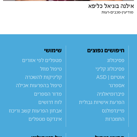
אילנה בוניאל כליפא
מודיעין-מכבים-רעות
חיפושים נפוצים
שימושי
פסיכולוג
מטפלים לפי אזורים
פסיכולוג קליני
טיפול מוזל
אוטיזם | ASD
קליניקות להשכרה
אספרגר
טיפול בהפרעות אכילה
פיברומיאלגיה
מדור הספרים
הפרעת אישיות גבולית
לוח דרושים
מיינדפולנס
אבחון הפרעות קשב וריכוז
התמכרות
אינדקס מטפלים