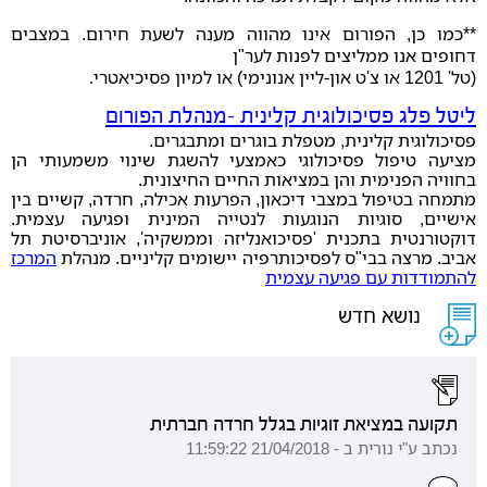
**כמו כן, הפורום אינו מהווה מענה לשעת חירום. במצבים
דחופים אנו ממליצים לפנות לער"ן
(טל' 1201 או צ'ט און-ליין אנונימי) או למיון פסיכיאטרי
.
ליטל פלג פסיכולוגית קלינית -מנהלת הפורום
פסיכולוגית קלינית, מטפלת בוגרים ומתבגרים.
מציעה טיפול פסיכולוגי כאמצעי להשגת שינוי משמעותי הן
בחוויה הפנימית והן במציאות החיים החיצונית.
מתמחה בטיפול במצבי דיכאון, הפרעות אכילה, חרדה, קשיים בין
אישיים, סוגיות הנוגעות לנטייה המינית ופגיעה עצמית.
דוקטורנטית בתכנית 'פסיכואנליזה וממשקיה', אוניברסיטת תל
אביב. מרצה בבי"ס לפסיכותרפיה יישומים קליניים. מנהלת
המרכז
להתמודדות עם פגיעה עצמית
נושא חדש
תקועה במציאת זוגיות בגלל חרדה חברתית
נכתב ע"י נורית ב - 21/04/2018 11:59:22