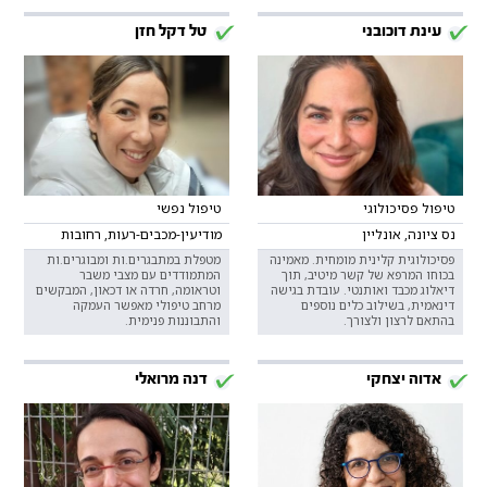
עינת דוכובני
טל דקל חזן
טיפול פסיכולוגי
טיפול נפשי
נס ציונה, אונליין
מודיעין-מכבים-רעות, רחובות
פסיכולוגית קלינית מומחית. מאמינה
מטפלת במתבגרים.ות ומבוגרים.ות
בכוחו המרפא של קשר מיטיב, תוך
המתמודדים עם מצבי משבר
דיאלוג מכבד ואותנטי. עובדת בגישה
וטראומה, חרדה או דכאון, המבקשים
דינאמית, בשילוב כלים נוספים
מרחב טיפולי מאפשר העמקה
בהתאם לרצון ולצורך.
והתבוננות פנימית.
אדוה יצחקי
דנה מרואלי