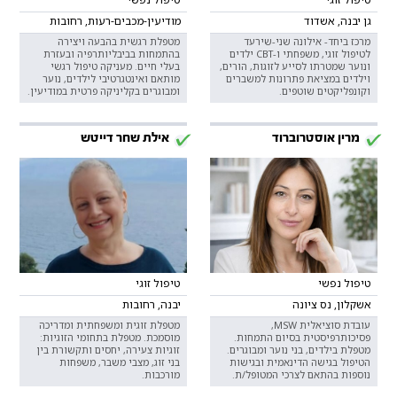
גן יבנה, אשדוד
מודיעין-מכבים-רעות, רחובות
מרכז ביחד- אילונה שני-שירעד
מטפלת רגשית בהבעה ויצירה
לטיפול זוגי, משפחתי ו-CBT ילדים
בהתמחות בביבליותרפיה ובעזרת
ונוער שמטרתו לסייע לזוגות, הורים,
בעלי חיים. מעניקה טיפול רגשי
וילדים במציאת פתרונות למשברים
מותאם ואינטגרטיבי לילדים, נוער
וקונפליקטים שוטפים.
ומבוגרים בקליניקה פרטית במודיעין.
מרין אוסטרוברוד
אילת שחר דייטש
טיפול נפשי
טיפול זוגי
אשקלון, נס ציונה
יבנה, רחובות
עובדת סוציאלית MSW,
מטפלת זוגית ומשפחתית ומדריכה
פסיכותרפיסטית בסיום התמחות.
מוסמכת. מטפלת בתחומי הזוגיות:
מטפלת בילדים, בני נוער ומבוגרים.
זוגיות צעירה, יחסים ותקשורת בין
הטיפול בגישה הדינאמית ובגישות
בני זוג, מצבי משבר, משפחות
נוספות בהתאם לצרכי המטופל/ת.
מורכבות.