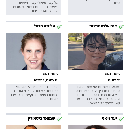
חיים.
של קשר טיפולי קשוב ואמפתי
לאפשר התבוננות פנימית משותפת
ולהניע תהליכי שינוי.
דנה אלמוסנינוס
עליסה הראל
טיפול נפשי
טיפול נפשי
נס ציונה
נס ציונה, רחובות
כמטפלת באמנות אני מזמינה את
הטיפול הינו מסע אישי ו/או זוגי
המטופל לתהליך יצירתי באווירה
ממנו ניתן לצמוח, לגדול ולהתחבר
מכילה ותומכת. להבעת רגשותיו,
לכוחות הפנימיים שקיימים בכל אחד
ולהעזר בכוחותיו כדי להתגבר על
מאתנו.
קשיים דרך גילוי העצמי .
יעל נימני
שמואל ביטאולין