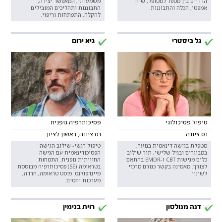
הדדיים בין מטפל למטופל, שיח
משמעותי, המאפשר יצירה,
אמפטי, הכלה והתבוננות.
התבוננות ותהליכים המובילים
להקלה, התפתחות וריפוי.
גל ביסטרי
גיא ירום
טיפול פסיכולוגי
פסיכותרפיה גופנית
נס ציונה
נס ציונה, ראשון לציון
מטפלת בגישה דינאמית בנוער,
טיפול רגשי- שילוב הגישה
במבוגרים ובגיל שלישי, תוך שילוב
הפסיכודינאמית עם הגישה
כלים מגישות CBT ו-EMDR בהתאם
החוויתית גופנית. התמחות
לצורך. מאמינה בקשר כגורם מרכזי
בטראומה (SE) פסיכותרפיה מבוססת
לשינוי.
מיינדפולנס. פוסט טראומה, חרדה,
מערכות יחסים.
דנה מנולסון
רוית בנימין