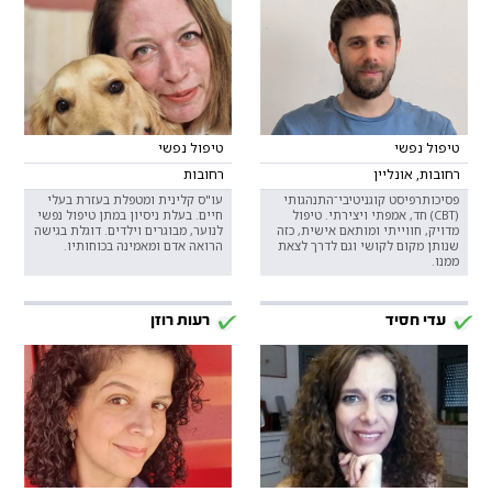
טיפול נפשי
טיפול נפשי
רחובות, אונליין
רחובות
פסיכותרפיסט קוגניטיבי־התנהגותי
עו"ס קלינית ומטפלת בעזרת בעלי
(CBT) חד, אמפתי ויצירתי. טיפול
חיים. בעלת ניסיון במתן טיפול נפשי
מדויק, חווייתי ומותאם אישית, כזה
לנוער, מבוגרים וילדים. דוגלת בגישה
שנותן מקום לקושי וגם לדרך לצאת
הרואה אדם ומאמינה בכוחותיו.
ממנו.
עדי חסיד
רעות רוזן