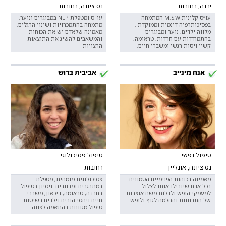
יבנה, רחובות
נס ציונה, רחובות
עו״ס קלינית M.S.W המתמחה
עו"ס ומטפלת NLP במבוגרים ונוער.
בפסיכותרפיה דינמית וממוקדת ,
מתמחה בהתמכרויות ושינוי הרגלים.
מלווה ילדים, נוער ומבוגרים
מאמינה שלאדם יש את הכוחות
בהתמודדות עם חרדות, טראומה,
והמשאבים להשיג את התוצאות
קשיי ויסות רגשי ומשברי חיים.
הרצויות
אנה מינייב
אביבית ברוש
טיפול נפשי
טיפול פסיכולוגי
נס ציונה, אונליין
רחובות
מאמינה בכוחות הפנימיים הטמונים
פסיכולוגית מומחית, מטפלת
בכל אדם שיובילו אותו לצלול
במתבגרים ומבוגרים. ניסיון בטיפול
למעמקי הנפש ולדלות משם אוצרות
בחרדה, טראומה, דיכאון, משברי
של התבוננות והחלמה לגוף ולנפש.
חיים ויחסי הורים וילדים בשיטות
טיפול מגוונות בהתאמה לפונה.