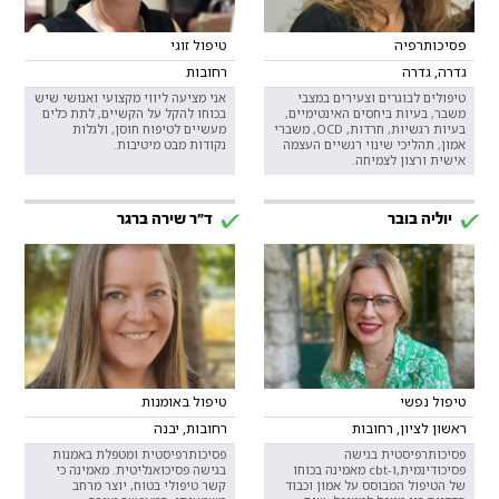
פסיכותרפיה
טיפול זוגי
גדרה, גדרה
רחובות
טיפולים לבוגרים וצעירים במצבי
אני מציעה ליווי מקצועי ואנושי שיש
משבר, בעיות ביחסים האינטימיים,
בכוחו להקל על הקשיים, לתת כלים
בעיות רגשיות, חרדות, OCD, משברי
מעשיים לטיפוח חוסן, ולגלות
אמון, תהליכי שינוי רגשיים העצמה
נקודות מבט מיטיבות.
אישית ורצון לצמיחה.
יוליה בובר
ד"ר שירה ברגר
טיפול נפשי
טיפול באומנות
ראשון לציון, רחובות
רחובות, יבנה
פסיכותרפיסטית בגישה
פסיכותרפיסטית ומטפלת באמנות
פסיכודינמית,ו-cbt מאמינה בכוחו
בגישה פסיכואנליטית. מאמינה כי
של הטיפול המבוסס על אמון וכבוד
קשר טיפולי בטוח, יוצר מרחב