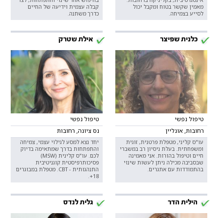
מאמין שקשר בטוח ומקבל יכול
קבלה עצמית וידיעה של החיים
לסייע בצמיחה.
כדרך משתנה.
כלנית שפיצר
אילת שטרק
טיפול נפשי
טיפול נפשי
רחובות, אונליין
נס ציונה, רחובות
עו"ס קליני, מטפלת פרטנית, זוגית
יחד נצא למסע לגילוי עצמי, צמיחה
ומשפחתית. בעלת ניסיון רב במשברי
והתפתחות בדרך שמתאימה בדיוק
חיים וטיפול בהורות. אני מאמינה
לכם. עו"ס קלינית (MSW)
שבסביבה מכילה ניתן לעשות שינוי
פסיכותרפיסטית קוגניטיבית
בהתמודדות עם אתגרים.
התנהגותית - CBT. מטפלת במבוגרים
18+.
הילית הדר
גלית לנדס