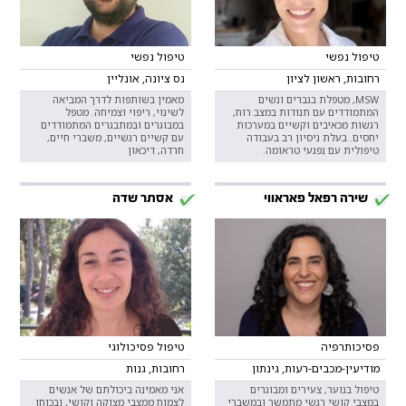
טיפול נפשי
טיפול נפשי
רחובות, ראשון לציון
נס ציונה, אונליין
MSW, מטפלת בגברים ונשים
מאמין בשותפות לדרך המביאה
המתמודדים עם תנודות במצב רוח,
לשינוי, ריפוי וצמיחה. מטפל
רגשות מכאיבים וקשיים במערכות
במבוגרים ובמתבגרים המתמודדים
יחסים. בעלת ניסיון רב בעבודה
עם קשיים רגשיים, משברי חיים,
טיפולית עם נפגעי טראומה.
חרדה, דיכאון
שירה רפאל פאראווי
אסתר שדה
פסיכותרפיה
טיפול פסיכולוגי
מודיעין-מכבים-רעות, גינתון
רחובות, גנות
טיפול בנוער, צעירים ומבוגרים
אני מאמינה ביכולתם של אנשים
במצבי קושי רגשי מתמשך ובמשברי
לצמוח ממצבי מצוקה וקושי, ובכוחו