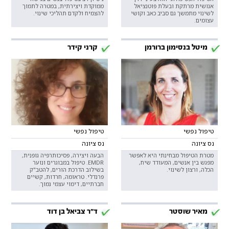
אנושית מרתקת ובעלת פוטנציאל
ממוקדת ויצירתית, במטרה לתמוך
לשינוי מתמשך גם סביב כאב וקושי
להצמיח ולקדם תהליכי שינוי.
עצומים.
מיטל בנסימון ברורמן
קרני קידר
טיפול נפשי
טיפול נפשי
נס ציונה
נס ציונה
מטרת הטיפול מבחינתי היא לאפשר
הבעה ויצירה, פסיכותרפיה גופנית,
מפגש בין אנשים, המעודד שיח,
EMDR. טיפול במבוגרים ונוער
הכלה, ורצון לשינוי.
בשילוב הדרכת הורים, להטב"ק
פרנדלי. טראומה, חרדות, קשיים
חברתיים, דימוי עצמי נמוך.
מאיר שוסטר
ד"ר צביאל בן דוד