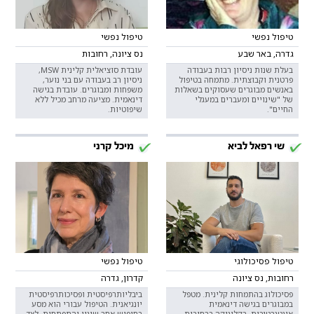
טיפול נפשי
טיפול נפשי
גדרה, באר שבע
נס ציונה, רחובות
בעלת שנות ניסיון רבות בעבודה
עובדת סוציאלית קלינית MSW,
פרטנית וקבוצתית. מתמחה בטיפול
ניסיון רב בעבודה עם בני נוער,
באנשים מבוגרים שעסוקים בשאלות
משפחות ומבוגרים. עובדת בגישה
של "שינויים ומעברים במעגלי
דינאמית. מציעה מרחב מכיל ללא
החיים".
שיפוטיות.
שי רפאל לביא
מיכל קרני
טיפול פסיכולוגי
טיפול נפשי
רחובות, נס ציונה
קדרון, גדרה
פסיכולוג בהתמחות קלינית. מטפל
ביבליותרפיסטית ופסיכותרפיסטית
במבוגרים בגישה דינאמית
יונגיאנית. הטיפול עבורי הוא מסע
אינטגרטיבית, בקליניקה ברחובות.
בחיפוש אחר שינוי והתפתחות, לצד