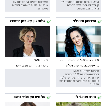
הנפש.מטפלת במבוגרים במגוון של
במערכות יחסים, התמודדות עם
קשיים ומשברי חיים, מקבלת
אובדנים, הורות מאתגרת ויחסים
בקליניקה ברחובות.
במשפחה.
הדר כהן סטורלזי
שלומציון קאופמן רוזנברג
טיפול קוגניטיבי התנהגותי - CBT
טיפול נפשי
מודיעין-מכבים-רעות, רמלה
מזכרת בתיה, תל אביב - יפו
מטפלת באמנויות (M.A)
ופסיכותרפיסטית CBT מוסמכת.
עוזרת לילדים, נוער וצעירים, ללמוד
לווסת את רגשותיהם ולהתמודד עם
הקשיים.
שירה פנואלי לוי
עלומית אקסלרד ברעם