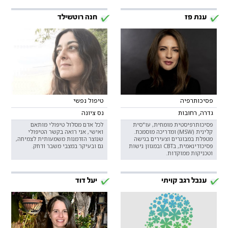
ענת פז
חנה רוטשילד
פסיכותרפיה
טיפול נפשי
גדרה, רחובות
נס ציונה
פסיכותרפיסטית מומחית, עו"סית
לכל אדם מסלול טיפולי מותאם
קלינית (MSW) ומדריכה מוסמכת.
ואישי, אני רואה בקשר הטיפולי
מטפלת במבוגרים וצעירים בגישה
שנוצר הזדמנות משמעותית לצמיחה,
פסיכודינאמית, בCBT ובמגוון גישות
גם ובעיקר במצבי משבר ודחק.
וטכניקות ממוקדות.
ענבל רגב קויתי
יעל דוד