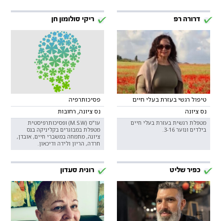
דרורה רפ
ריקי סולומון חן
טיפול רגשי בעזרת בעלי חיים
פסיכותרפיה
נס ציונה
נס ציונה, רחובות
מטפלת רגשית בעזרת בעלי חיים
עו"ס (M.S.W) ופסיכותרפיסטית
בילדים ונוער 3-16.
מטפלת במבוגרים בקליניקה בנס
ציונה, מתמחה במשברי חיים, אובדן,
חרדה, הריון ולידה ודיכאון.
כפיר שליט
רונית סעדון