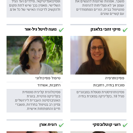
משבר, אמהות שרוצות להגשים את
ופסיכואנליטיקאי, מילדים ועד הגיל
עצמן אך לא מצליחות להרפות
השלישי, מאמין בכך שיש לתת מקום
מהטיפול בבית, הורים המתמודדים
ולהקשיב לדיבורו האישי של כל אדם.
עם קשיים שונים.
מיקי זהבי בלאנק
נועה לויטל גיל-אור
פסיכותרפיה
טיפול פסיכולוגי
מזכרת בתיה, רחובות
רחובות, אשדוד
פסיכותרפיסטית מטפלת במבוגרים
פסיכולוגית קלינית מומחית
מגיל 18, בקליניקה במזכרת בתיה.
בקליניקה פרטית, בוגרת
האוניברסיטה העברית לירושלים.
נסיון רב בטיפול בחרדות, משברי
חיים והתפתחות אישית.
רועי קוטלובסקי
רונית אורן