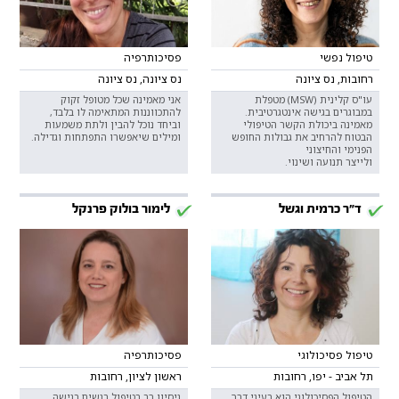
טיפול נפשי
פסיכותרפיה
רחובות, נס ציונה
נס ציונה, נס ציונה
עו"ס קלינית (MSW) מטפלת
אני מאמינה שכל מטופל זקוק
במבוגרים בגישה אינטגרטיבית.
להתכווננות המתאימה לו בלבד,
מאמינה ביכולת הקשר הטיפולי
וביחד נוכל להבין ולתת משמעות
הבטוח להרחיב את גבולות החופש
ומילים שיאפשרו התפתחות וגדילה.
הפנימי והחיצוני
ולייצר תנועה ושינוי.
ד"ר כרמית וגשל
לימור בולוק פרנקל
טיפול פסיכולוגי
פסיכותרפיה
תל אביב - יפו, רחובות
ראשון לציון, רחובות
הטיפול הפסיכולוגי הוא בעיני דרך
ניסיון רב בטיפול בנשים בגישה