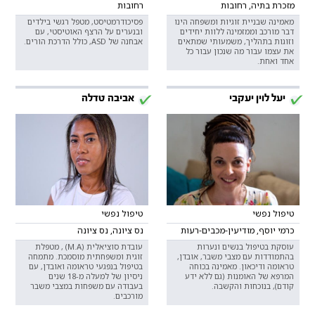
מזכרת בתיה, רחובות
רחובות
מאמינה שבניית זוגיות ומשפחה הינו
פסיכודרמטיסט, מטפל רגשי בילדים
דבר מורכב וממזמינה ללוות יחידים
ובנערים על הרצף האוטיסטי, עם
וזוגות בתהליך, משמעותי שמתאים
אבחנה של ASD, כולל הדרכת הורים.
את עצמו עבור מה שנכון עבור כל
אחד ואחת.
יעל לוין יעקבי
אביבה טדלה
טיפול נפשי
טיפול נפשי
כרמי יוסף, מודיעין-מכבים-רעות
נס ציונה, נס ציונה
עוסקת בטיפול בנשים ונערות
עובדת סוציאלית (M.A) , מטפלת
בהתמודדות עם מצבי משבר, אובדן,
זוגית ומשפחתית מוסמכת. מתמחה
טראומה ודיכאון. מאמינה בכוחה
בטיפול בנפגעי טראומה ואובדן, עם
המרפא של האומנות (גם ללא ידע
ניסיון של למעלה מ-18 שנים
קודם), בנוכחות והקשבה.
בעבודה עם משפחות במצבי משבר
מורכבים.