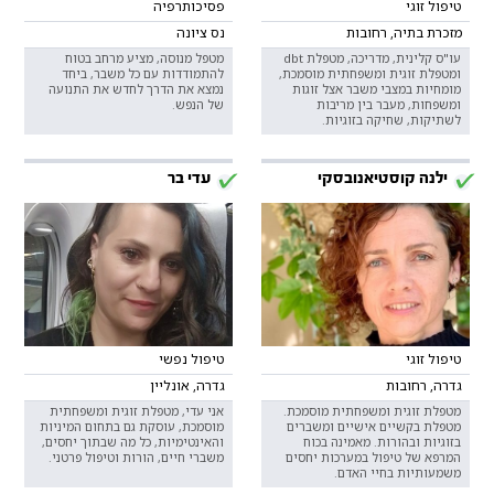
טיפול זוגי
פסיכותרפיה
מזכרת בתיה, רחובות
נס ציונה
עו"ס קלינית, מדריכה, מטפלת dbt
מטפל מנוסה, מציע מרחב בטוח
ומטפלת זוגית ומשפחתית מוסמכת,
להתמודדות עם כל משבר, ביחד
מומחיות במצבי משבר אצל זוגות
נמצא את הדרך לחדש את התנועה
ומשפחות, מעבר בין מריבות
של הנפש.
לשתיקות, שחיקה בזוגיות.
ילנה קוסטיאנובסקי
עדי בר
טיפול זוגי
טיפול נפשי
גדרה, רחובות
גדרה, אונליין
מטפלת זוגית ומשפחתית מוסמכת.
אני עדי, מטפלת זוגית ומשפחתית
מטפלת בקשיים אישיים ומשברים
מוסמכת, עוסקת גם בתחום המיניות
בזוגיות ובהורות. מאמינה בכוח
והאינטימיות, כל מה שבתוך יחסים,
המרפא של טיפול במערכות יחסים
משברי חיים, הורות וטיפול פרטני.
משמעותיות בחיי האדם.