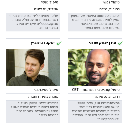
טיפול נפשי
טיפול נפשי
רחובות, רמלה
אשדוד, נס ציונה
אוהבת את תחום העיסוק שלי באופן
עו"ס רפואית קלינית, מומחית בליווי
שאין לתאר. מאמינה כי הגוף והנפש
רגשי בהתמודדות עם חולי, אובדן,
אחד הם. שילוב שמוצא ביטוי
מצוקה, מטפלים עיקריים וסיוע
במיניות שלנו, מפת הנפש.
במיצוי זכויות.
עידן יצחק שרוני
יעקב רבינוביץ
טיפול קוגניטיבי התנהגותי - CBT
טיפול פסיכולוגי
רחובות, נס ציונה
מזכרת בתיה, רחובות
פסיכותרפיסט CBT, עו"ס. מטפל
פסיכולוג קליני. מאמין בשילוב
בגישה אינטגרטיבית בבני נוער
גישות דינמיות וכלים מעולם ה-CBT.
מתבגרים, צעירים ומבוגרים והדרכת
מטפל גם באנגלית. בוגר מלחמת
הורים. "הפריחה ולא הפרי, ההליכה
"חרבות ברזל".
ולא ההתקדמות"