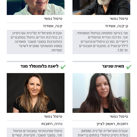
טיפול נפשי
טיפול נפשי
גן יבנה, אשדוד
יבנה, אשדוד
אני בעיקר מתמחה בטיפול משפחתי,
עובדת סוציאלית קלינית עם ניסיון
זוגי, הדרכה הורית וטיפולים
רב בהדרכת הורים, טיפול במתבגרים
דיאדיים. כמו כן טיפולים פרטניים
והתערבות במצבי משבר. מאמינה
לילדים מגיל 6, מתבגרים ומבוגרים
במסע המשותף שמביא לשינוי
עד 120.
וצמיחה .
מאיה שניצר
ליאנה בלומנפלד מגד
טיפול נפשי
טיפול נפשי
רחובות, ראשון לציון
גדרה, רחובות
עובדת סוציאלית קלינית (MSW)
טיפול פסיכותרפי במבוגרים וטיפול
בעלת ניסיון טיפולי בתחום בריאות
זוגי, במצבי משבר, תקיעות, קשיים