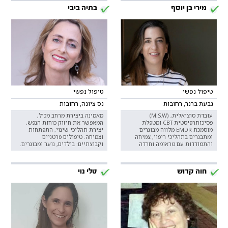
מירי בן יוסף
בתיה ביבי
טיפול נפשי
טיפול נפשי
גבעת ברנר, רחובות
נס ציונה, רחובות
עובדת סוציאלית, (M.S.W)
מאמינה ביצירת מרחב מכיל,
פסיכותרפיסטית CBT ומטפלת
המאפשר את חיזוק כוחות הנפש,
מוסמכת EMDR מלווה מבוגרים
יצירת תהליכי שינוי, התפתחות
ומתבגרים בתהליכי ריפוי, צמיחה
וצמיחה. טיפולים פרטניים
והתמודדות עם טראומה וחרדה
וקבוצתיים: בילדים, נוער ומבוגרים.
חוה קדוש
טלי נוי