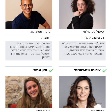
טיפול פסיכולוגי
טיפול פסיכולוגי
נס ציונה, אונליין
רחובות
מטפלת בגישה פסיכודינמית, בשילוב
פסיכולוג קליני מתמחה, מטפל
היבטים מעולם הCBT ומיינדפולנס.
במבוגרים בקליניקה ברחובות. עובד
מאמינה בטיפול מכיל ואמפתי,
בגישה אינטגרטיבית בהתאם לצרכי
המאפשר שיתוף רגשי בקצב שלך.
המטופל. בעל ניסיון בהפרעות חרדה
ודיכאון.
אילונה שני-שירעד
סאן עמיר
טיפול זוגי
טיפול נפשי