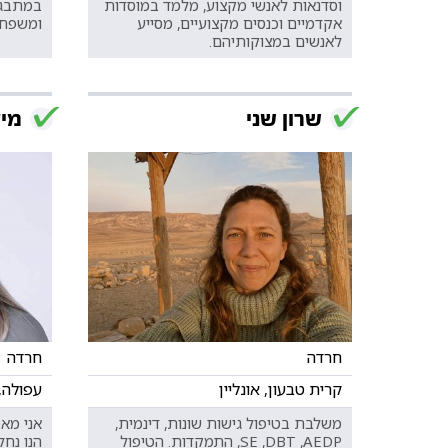
וסדנאות לאנשי מקצוע, מלמד במוסדות
במתבגרי
אקדמיים וכנסים מקצועיים, מסייע
ומשפחת
לאנשים במצוקותיהם.
שרון שני
מיל
חרדה
חרדה
קרית טבעון, אונליין
עפולה,
משלבת בטיפול גישות שונות, דינמית,
אני מאמ
SE ,DBT ,AEDP, התמקדות. הטיפול
הנו נחל