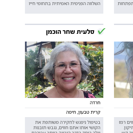
תפתחות
השלווה הפנימית האמיתית בתחומי חייו
סלעית שחר הוכמן
חרדה
קרית טבעון, חיפה
ים רמז
בטיפול ניפגש לחקירה משותפת את
קון.
הקושי אותו אתם חווים, נגבש תובנות
וך קש
ונלך ביחד בדרך הנכונה ביותר עבורכם