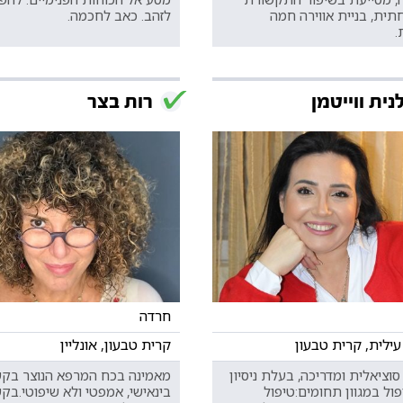
ית, בניית אווירה חמה
לזהב. כאב לחכמה.
.
נית ווייטמן
רות בצר
חרדה
עילית, קרית טבעון
קרית טבעון, אונליין
וציאלית ומדריכה, בעלת ניסיון
מאמינה בכח המרפא הנוצר בק
ול במגוון תחומים:טיפול
בינאישי, אמפטי ולא שיפוטי.בק