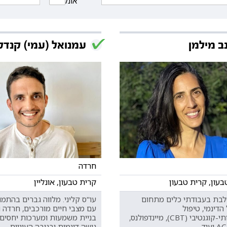
אונליין
ב מילמן
עמנואל (עמי) קנדל
חרדה
בעון, קרית טבעון
קרית טבעון, אונליין
לבת בעבודתי כלים מתחום
עו"ס קליני. מלווה גברים בהתמו
הדינמי, טיפול
עם מצבי חיים מורכבים, חרדה וד
התנהגותי-קוגנטיבי (CBT), מיינדפולנס,
בניית משמעות ומערכות יחסים,
עוד.
גישה דינמית ובגובה העיניים.