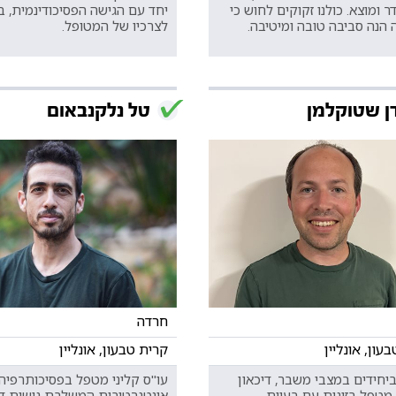
דר ומוצא. כולנו זקוקים לחוש כי
יחד עם הגישה הפסיכודינמית, 
 הנה סביבה טובה ומיטיבה.
לצרכיו של המטופל.
ן שטוקלמן
טל נלקנבאום
חרדה
עון, אונליין
קרית טבעון, אונליין
יחידים במצבי משבר, דיכאון
עו"ס קליני מטפל בפסיכותרפיה
 מטפל בזוגות עם בעיות
אינטגרטיבית המשלבת גישות די