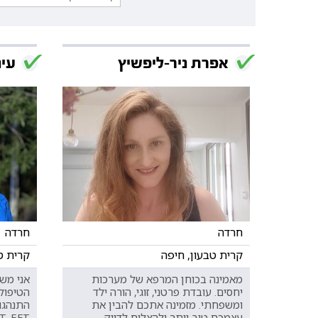
אפרת ניר-ליפשיץ
עינ
חרדה
חרדה
קרית טבעון, חיפה
קרית ט
מאמינה בכוחן המרפא של מערכות
אני מש
יחסים. עובדת פרטני, זוגי, הורה ילד
הטיפול 
ומשפחתי. מזמינה אתכם להבין את
עצמכם טוב יותר ולהצליח לדייק
ACT, EFT ו