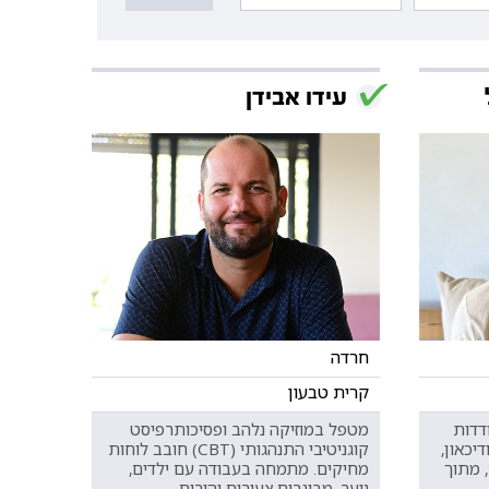
עידו אבידן
חרדה
קרית טבעון
דדות
מטפל במוזיקה נלהב ופסיכותרפיסט
יכאון,
קוגניטיבי התנהגותי (CBT) חובב לוחות
 מתוך
מחיקים. מתמחה בעבודה עם ילדים,
נוער, מבוגרים צעירים והורים.