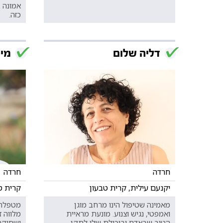
אמונה 
כזה.
דליה שלום
מיכ
חרדה
חרדה
יקנעם עילית, קרית טבעון
קרית טב
מאמינה שטיפול הינו מרחב מוגן
מטפלת 
ואמפטי, נגיש וצנוע. מונעת מראיית
מלווה 
הטוב שבאדם וביכולת שלו לתקן
ושחיקה