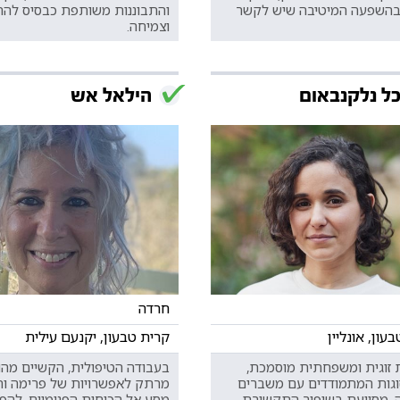
בהשפעה המיטיבה שיש לקשר
והתבוננות משותפת כבסיס לה
וצמיחה.
ל נלקנבאום
הילאל אש
חרדה
עון, אונליין
קרית טבעון, יקנעם עילית
זוגית ומשפחתית מוסמכת,
בעבודה הטיפולית, הקשיים מהוו
זוגות המתמודדים עם משברים
מרתק לאפשרויות של פרימה ותי
, מסייעת בשיפור התקשורת
מסע אל הכוחות הפנימיים. להפ