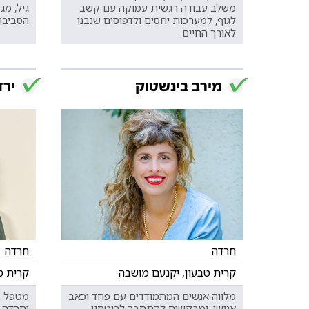
משלב עבודה רגשית עמוקה עם קשב
גיל, מג
לגוף, למערכות יחסים ולדפוסים שנבנו
הסביבה
לאורך החיים.
מירב בינשטוק
ירד
חרדה
חרדה
קרית טבעון, יקנעם מושבה
קרית טב
מלווה אנשים המתמודדים עם פחד וכאב
מטפל ב
אנושי, ומבקשים להתחבר לביטחון,
וחרדה.