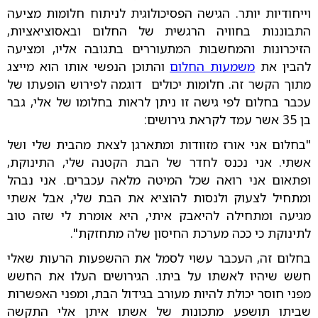
וייחודיות יותר. הגישה הפסיכולוגית לניתוח חלומות מציעה
התבוננות בחוויה הרגשית של החלום ובאסוציאציות,
הזיכרונות והמחשבות המתעוררים בתגובה אליו, ומציעה
להבין את
משמעות החלום
והתוכן הנפשי אותו הוא מייצג
מתוך הקשר זה. חלומות יכולים דוגמה לפירוש הופעתו של
עכבר בחלום לפי גישה זו ניתן לראות בחלומו של אלי, גבר
בן 35 אשר עמד לקראת גירושים:
"בחלום אני אורז מזוודות ומתארגן לצאת מהבית שלי ושל
אשתי. אני נכנס לחדר של הבת הקטנה שלי, התינוקת,
ופתאום אני רואה שכל המיטה מלאה עכברים. אני נבהל
ומתחיל לצעוק ולנסות להוציא את הבת שלי, אבל אשתי
מגיעה ומתחילה להיאבק איתי, היא אומרת לי שזה טוב
לתינוקת כי ככה מערכת החיסון שלה מתחזקת".
בחלום זה, העכבר עשוי לסמל את ההשפעות הרעות שאלי
חשש שיהיו לאשתו על ביתו. הגירושים העלו את החשש
מפני חוסר יכולת להיות מעורב בגידול הבת, ומפני האפשרות
שביתו תושפע מתכונות של אשתו איתן אלי התקשה