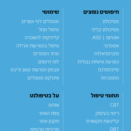
חיפושים נפוצים
שימושי
פסיכולוג
מטפלים לפי אזורים
פסיכולוג קליני
טיפול מוזל
אוטיזם | ASD
קליניקות להשכרה
אספרגר
טיפול בהפרעות אכילה
פיברומיאלגיה
מדור הספרים
הפרעת אישיות גבולית
לוח דרושים
מיינדפולנס
אבחון הפרעות קשב וריכוז
התמכרות
אינדקס מטפלים
תחומי טיפול
על בטיפולנט
CBT
אודות
ריפוי בעיסוק
צוות האתר
קלינאות תקשורת
תקנון אתר
DBT
מדיניות פרטיות