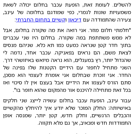
להשלים. לעומת זאת, הופעת עכבר בחלום יכולה לשאת
משמעויות שונות לגמרי, כפי שמודגם בחלומה של עינב,
צעירה שהתמודדה עם
דיכאון
ו
קשיים בתחום החברתי
:
"חלמתי חלום מוזר. אני רואה את מה שקורה בחלום, אבל
לא ממש משתתפת במה שקורה. בחלום היו שני עכברים
בתוך חדר קטן שנראה כמעט כמו תא כלא. שניהם מנסים
לצאת משם, הם נראים בפאניקה. עכבר אחד, נדמה לי
שהגדול יותר, רץ במעגלים, הוא נראה מיואש באיזושהי דרך.
השני מתחיל לחפור עם הידיים הקטנות שלו בפינה של
החדר. אני זוכרת שבחלום אני אומרת לעצמי הוא מסכן,
סתם הורס לעצמו את הידיים אבל בעצם אין לו סיכוי ואז
בכל זאת מתחילה להיכנס אור מהמקום שהוא חופר בו".
עבור עינב, הופעת עכבר בחלום עשויה לייצג שני חלקים
באישיותה: החלק המוכר שלא יודע איך להיחלץ מהקשיים
והכבלים הרגשיים, וחלק חדש, קטן יותר, שמנסה אופן
התמודדות חדש ומכאיב, אך גם מלא תקווה.