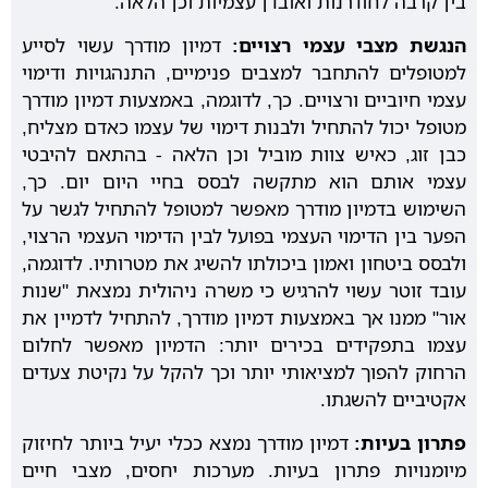
בין קרבה לחודרנות ואובדן עצמיות וכן הלאה.
הנגשת מצבי עצמי רצויים:
דמיון מודרך עשוי לסייע
למטופלים להתחבר למצבים פנימיים, התנהגויות ודימוי
עצמי חיוביים ורצויים. כך, לדוגמה, באמצעות דמיון מודרך
מטופל יכול להתחיל ולבנות דימוי של עצמו כאדם מצליח,
כבן זוג, כאיש צוות מוביל וכן הלאה - בהתאם להיבטי
עצמי אותם הוא מתקשה לבסס בחיי היום יום. כך,
השימוש בדמיון מודרך מאפשר למטופל להתחיל לגשר על
הפער בין הדימוי העצמי בפועל לבין הדימוי העצמי הרצוי,
ולבסס ביטחון ואמון ביכולתו להשיג את מטרותיו. לדוגמה,
עובד זוטר עשוי להרגיש כי משרה ניהולית נמצאת "שנות
אור" ממנו אך באמצעות דמיון מודרך, להתחיל לדמיין את
עצמו בתפקידים בכירים יותר: הדמיון מאפשר לחלום
הרחוק להפוך למציאותי יותר וכך להקל על נקיטת צעדים
אקטיביים להשגתו.
פתרון בעיות:
דמיון מודרך נמצא ככלי יעיל ביותר לחיזוק
מיומנויות פתרון בעיות. מערכות יחסים, מצבי חיים