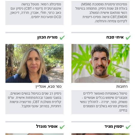
פסיכותרפיסטית מוסמכת (MSW)
פסיכולוג רפואי. מטפל בגישה
בעלת 19 שנות ניסיון, מתמחה בטיפול
אינטגרטיבית (דינמי ו-CBT) ניסיון עם
רגשי מותאם אישית המשלב
כאב כרוני, חולי, אובדן, חרדה, דיכאון,
CBT,EMDR וגישה פסיכו-דינמית
OCD ומערכות יחסים.
לקידום צמיחה והחלמה.
איתי סבח
מורית הכהן
רחובות
כפר סבא, אונליין
טיפול באומנויות מאפשר לילדים
ניסיון רב שנים בטיפול בנשים ואנשים,
ומבוגרים שימוש בכלים אנושיים -
במצבי משבר ובהתפתחות אישית. עו"ס
משחק, ספר, יצירה - לתהליך נפשי
קלינית משלבת CBT, מדיטציה וגישות
מעמיק ומרפא בשלבים המגוונים
רוחניות, במרחב עוטף ומקבל.
בחיינו.
יסמין מגיד
אופיר מונדל