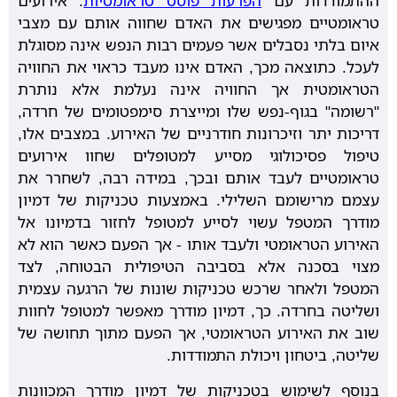
ההתמודדות עם
הפרעות פוסט טראומטיות
. אירועים
טראומטיים מפגישים את האדם שחווה אותם עם מצבי
איום בלתי נסבלים אשר פעמים רבות הנפש אינה מסוגלת
לעכל. כתוצאה מכך, האדם אינו מעבד כראוי את החוויה
הטראומטית אך החוויה אינה נעלמת אלא נותרת
"רשומה" בגוף-נפש שלו ומייצרת סימפטומים של חרדה,
דריכות יתר וזיכרונות חודרניים של האירוע. במצבים אלו,
טיפול פסיכולוגי מסייע למטופלים שחוו אירועים
טראומטיים לעבד אותם ובכך, במידה רבה, לשחרר את
עצמם מרישומם השלילי. באמצעות טכניקות של דמיון
מודרך המטפל עשוי לסייע למטופל לחזור בדמיונו אל
האירוע הטראומטי ולעבד אותו - אך הפעם כאשר הוא לא
מצוי בסכנה אלא בסביבה הטיפולית הבטוחה, לצד
המטפל ולאחר שרכש טכניקות שונות של הרגעה עצמית
ושליטה בחרדה. כך, דמיון מודרך מאפשר למטופל לחוות
שוב את האירוע הטראומטי, אך הפעם מתוך תחושה של
שליטה, ביטחון ויכולת התמודדות.
בנוסף לשימוש בטכניקות של דמיון מודרך המכוונות