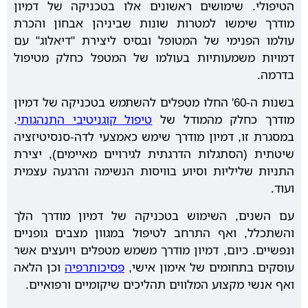
הטיפולי. שימושים ראשונים אלו בטכניקה של דמיון
מודרך שימשו למטרות שונות שביניהן אבחון והכרת
עולמו הפנימי של המטופל ובסיס ליצירת "דיאלוג" עם
דמויות משמעותיות בעולמו של המטפל כחלק מטיפול
בדרמה.
בשנות ה-60' החלו מטפלים להשתמש בטכניקה של דמיון
מודרך כחלק מהמודל של
טיפול קוגניטיבי התנהגותי
.
במסגרת זו, דמיון מודרך שימש כאמצעי לדה-סנסיטיזציה
שיטתית (הסתגלות הדרגתית לגירויים מאיימים), יצירת
התניות שליליות וסיוע בוויסות הנשימה והרגעה עצמית
ועוד.
עם השנים, השימוש בטכניקה של דמיון מודרך הלך
והשתכלל, ואף התרחב לטיפול במגוון מצבים גופניים
ונפשיים. כיום, דמיון מודרך משמש מטפלים ויועצים אשר
עוסקים בתחומים של אימון אישי,
פסיכותרפיה
וכן הלאה
ואף אנשי מקצוע המלווים תהליכים שיקומיים ורפואיים.