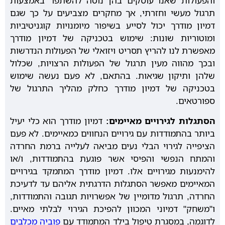
והפעולות שאנו עוסקים בהן נוטה להשתפר באמצעות
תרגול מעשי וחזרתי, אך מחקרים מצביעים על כך שגם
דמיון מודרך יכול לסייע בשיפור מיומנויות קוגניטיביות
ומוטוריות שונות: שימוש בטכניקה של דמיון מודרך
מאפשרת לנו להריץ תסריט ויזואלי של הפעולות הנדרשות
ובכך מהווה מעין תרגול של הפעולות הרצויות, שכלול
שלהן ותיקון שגיאות. בהתאם, לא פעם נעשה שימוש
בטכניקה של דמיון מודרך כחלק מהליך התרגול של
ספורטאים.
הסתגלות לגירויים מאיימים:
דמיון מודרך הוא כלי יעיל
ביותר בהתמודדות עם גירויים הנחווים כמאיימים. לא פעם
הציפייה לגירוי הבלי נעים מביאה לעלייה ברמת החרדה
והמתח הנפשי והפיסי אשר פוגעת בהתמודדות, ו/או
להימנעות מגירויים אלו. דמיון מודרך המתמקד בגירויים
המאיימים מאפשר הסתגלות הדרגתית אליהם עד לדעיכת
החרדה, תרגול מדומיין של אפשרויות תגובה והתמודדות,
ו"משחק" דמיוני המכוון להפיכת הגירוי לבלתי מאיים.
לדוגמה, במסגרת טיפול בילד המתמודד עם
פוביה מכלבים