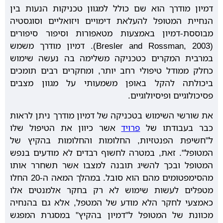
דמיון מודרך הוא שם כולל למגוון טכניקות הנעות בין
הנחיית המטופל להעלאת דימויים ויזואליים וסוגסטיה
מבוססת-דמיון באמצעות מטאפורות וסיפור סיפורים
(Bresler and Rossman, 2003). דמיון מודרך משמש
במרבית המקרים כטכניקה משלימה בה נעשה שימוש
כחלק ממודל טיפולי רחב יותר, ומחקרים רבים תומכים
ביכולתה להקל באופן משמעותי על מגוון מצבים
פסיכולוגיים ופיסיולוגיים.
את שורשי השימוש בטכניקה של דמיון מודרך ניתן לראות
כבר בעבודתו של
פרויד
אשר כיוון את הטיפול שלו
ל"חשיפת הפנטזיות, החלומות והחלומות בהקיץ של
המטופל". זאת, במטרה לחשוף רבדים לא מודעים בנפש
המטופל ובכך להשיג תובנה למצבו אשר תשחרר אותו
מהסימפטומים מהם הוא סובל. במהלך המאה ה-20 החלו
מטפלים לעשות שימוש לא רק בחקר אלמנטים אלו
כאמצעי לחקר הלא מודע של המטפל, אלא גם בהנחיה
מכוונת של המטופל ל"דמיון בהקיץ" במסגרת המפגש