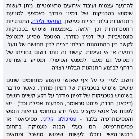
להרגעה עצמית ועיבוד אירועים טראומטיים, ניתן לעשות
שימוש בטכניקות של דמיון מודרך כאמצעי למניעת
התנהגויות בלתי רצויות כעישון,
התקפי זלילה
, התנהגויות
התמכרותיות וכן הלאה. באמצעות שימוש בטכניקות
סוגסטיביות של דמיון מודרך, המטפל מסייע למטופל
לקשר בין ההתנהגות הבלתי רצויה לבין תחושה של גועל,
רתיעה או אי נעימות. קישור זה נותר רשום בחוויתו של
המטופל גם מעבר למפגש הטיפולי, ומסייע בהפחתת
הדחף לביצוע התנהגות הבלתי רצויה.
חשוב לציין כי על אף שאנשי מקצוע מתחומים שונים
עושים שימוש בטכניקות של דמיון מודרך, כאשר מדובר
בשימוש בטכניקות של דמיון מודרך על רקע קשיים רגשים
(דיכאון, חרדה, פוסט טראומה, הפרעות אכילה וכד') - יש
לפנות אל אנשי מקצוע בעלי ידע בתחומי בריאות הנפש
והפסיכותרפיה בלבד -
פסיכולוג קליני
, פסיכיאטר או
פסיכותרפיסט הם בעלי הבנה מעמיקה בתחום
הרגשי-נפשי ויוכלו לעשות שימוש מושכל ומתאים