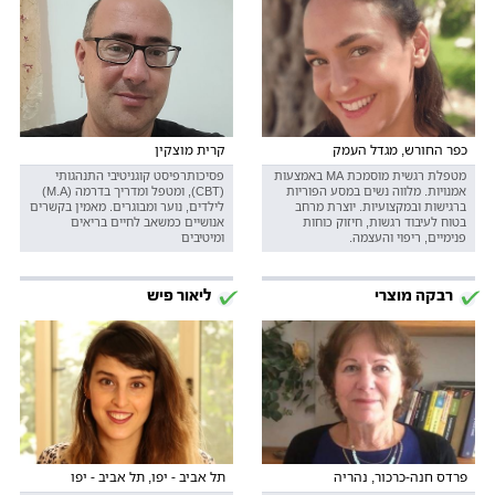
כפר החורש, מגדל העמק
קרית מוצקין
מטפלת רגשית מוסמכת MA באמצעות
פסיכותרפיסט קוגניטיבי התנהגותי
אמנויות. מלווה נשים במסע הפוריות
(CBT), ומטפל ומדריך בדרמה (M.A)
ברגישות ובמקצועיות. יוצרת מרחב
לילדים, נוער ומבוגרים. מאמין בקשרים
בטוח לעיבוד רגשות, חיזוק כוחות
אנושיים כמשאב לחיים בריאים
פנימיים, ריפוי והעצמה.
ומיטיבים
רבקה מוצרי
ליאור פיש
פרדס חנה-כרכור, נהריה
תל אביב - יפו, תל אביב - יפו