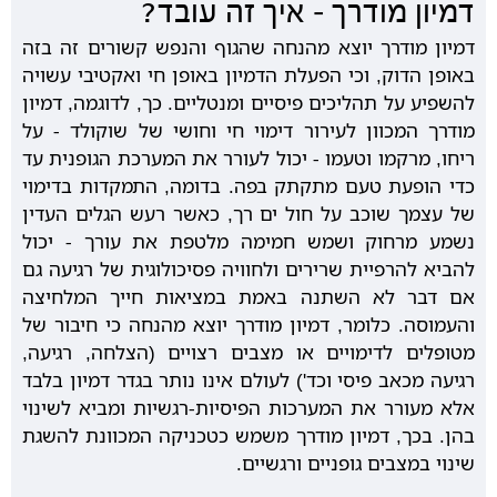
דמיון מודרך – איך זה עובד?
דמיון מודרך יוצא מהנחה שהגוף והנפש קשורים זה בזה
באופן הדוק, וכי הפעלת הדמיון באופן חי ואקטיבי עשויה
להשפיע על תהליכים פיסיים ומנטליים. כך, לדוגמה, דמיון
מודרך המכוון לעירור דימוי חי וחושי של שוקולד - על
ריחו, מרקמו וטעמו - יכול לעורר את המערכת הגופנית עד
כדי הופעת טעם מתקתק בפה. בדומה, התמקדות בדימוי
של עצמך שוכב על חול ים רך, כאשר רעש הגלים העדין
נשמע מרחוק ושמש חמימה מלטפת את עורך - יכול
להביא להרפיית שרירים ולחוויה פסיכולוגית של רגיעה גם
אם דבר לא השתנה באמת במציאות חייך המלחיצה
והעמוסה. כלומר, דמיון מודרך יוצא מהנחה כי חיבור של
מטופלים לדימויים או מצבים רצויים (הצלחה, רגיעה,
רגיעה מכאב פיסי וכד') לעולם אינו נותר בגדר דמיון בלבד
אלא מעורר את המערכות הפיסיות-רגשיות ומביא לשינוי
בהן. בכך, דמיון מודרך משמש כטכניקה המכוונת להשגת
שינוי במצבים גופניים ורגשיים.