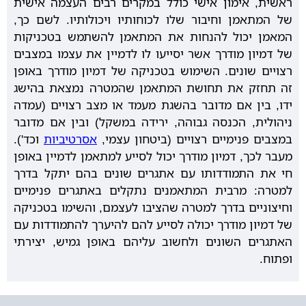
ראשית, אימון אישי כולל במקרים רבים העצמה אישית
של המתאמן וחיבור שלו לכוחותיו ויכולותיו. לשם כך,
המאמן יכול להנחות את המתאמן להשתמש בטכניקות
של דמיון מודרך אשר יסייעו לו לדמיין את עצמו במצבים
רצויים שונים. השימוש בטכניקה של דמיון מודרך באופן
זה תחזק את תחושת המתאמן שהמטרה נמצאת בהישג
ידו, בין אם מדובר בהשגת מעמד או מצב רצויים (עמדה
ניהולית, הכנסה גבוהה, ירידה במשקל) ובין אם מדובר
במצבים פנימיים רצויים (ביטחון עצמי,
אסרטיביות
וכד').
מעבר לכך, דמיון מודרך יכול לסייע למתאמן לדמיין באופן
חי את התמודדותו עם אתגרים שונים בהם יתקל בדרך
למטרה: מרבית המתאמנים נתקלים באתגרים פנימיים
וחיצוניים בדרך למטרה שהציבו לעצמם, והשימו בטכניקה
של דמיון מודרך יכולה לסייע להם להיערך להתמודדות עם
האתגרים השונים ולחשוב עליהם באופן גמיש, יצירתי
ופתוח.