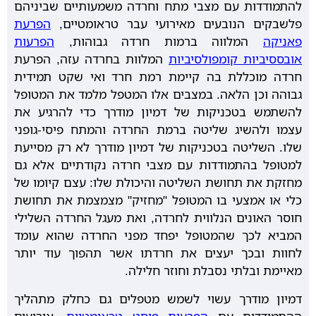
להתמודדות עם מצבי מתח וחרדה משמעותיים שביניהם
פלשבקים הנובעים מאירועי עבר טראומטיים,
הפרעת
פאניקה
המלווה ברמות חרדה גבוהות,
הפרעות
אובססיביות קומפולסיביות
המלוות בחרדה עזה, הפרעת
חרדה מוכללת בה קיימת רמת חרד ואי שקט תמידית
גבוהה וכן הלאה. במצבים אלו המטפל מלמד את המטופל
להשתמש בטכניקות של דמיון מודרך כדי להרגיע את
עצמו ולהשיג שליטה ברמת החרדה והמתח פיסי-גופני
שלו. השליטה בטכניקות של דמיון מודרך לא רק מסייעת
למטופל בהתמודדות עם מצבי חרדה נקודתיים אלא גם
מחזקת את תחושת השליטה והיכולת שלו: עצם קיומו של
כלי או אמצעי בו המטופל "מחזיק" מצמצמת את תחושת
חוסר האונים הנלווית לחרדה, ואת מעגל החרדה השלילי
המביא לכך שהמטופל יפחד מפני החרדה שהוא עומד
לחוות ובכך יעצים את חרדתו אשר תהפוך עוד יותר
מאיימת ובלתי נסבלת וחוזר חלילה.
דמיון מודרך עשוי לשמש מטפלים גם כחלק מתהליך