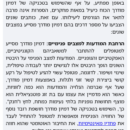
באופן מפתיע, על אף שהשימוש בטכניקה של דמיון
מודרך הכוח כיעיל במאות מחקרים, הספרות אינה מרבה
לתאר את הגורמים ליעילותו. עם זאת, כותבים שונים
הצביעו על מספר דרכים בהם דמיון מודרך מסייע במצבים
שונים:
הרחבת המודעות למצבים פנימיים:
דמיון מודרך מסייע
למטופלים להתחבר למשאביהם הקוגניטיביים,
האפקטיביים והגופניים. המודעות למצב הפנימי על היבטיו
השונים הופך היבטים אלו לנגישים יותר לעבודה טיפולית,
שינוי ושיפור. לדוגמה, מטופל עשוי להגיע לטיפול על רקע
קושי ביצירת קשר זוגי ולגלות, באמצעות דמיון מודרך,
שעל אף שברמה הגלויה והמודעות הוא כמה לזוגיות,
כאשר הוא מדמיין את עצמו עם בת זוג פוטנציאלית הוא
מוצף תחושות גופניות בלתי נעימות כמתח, לחץ ו"חנק".
כך, השימוש בטכניקה של דמיון מודרך חושפת רובד נוסף
של החוויה הפנימית ומאפשרת למטופל להתחיל לעבד
את
פחדיו מאינטימיות
, את החיבור האוטומטי שהוא חווה