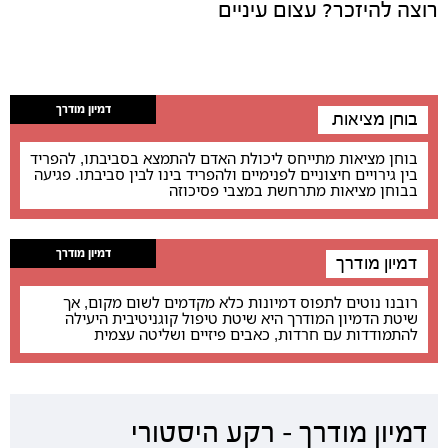
רוצה להיזכר? עצום עיניים
דמיון מודרך
בוחן מציאות
בוחן מציאות מתייחס ליכולת האדם להתמצא בסביבתו, להפריד
בין גירויים חיצוניים לפנימיים ולהפריד בינו לבין סביבתו. פגיעה
בבוחן מציאות מתרחשת במצבי פסיכוזה
דמיון מודרך
דמיון מודרך
רובנו נוטים לתפוס דמיונות כלא מקדמים לשום מקום, אך
שיטת הדמיון המודרך היא שיטת טיפול קוגניטיבית היעילה
להתמודדות עם חרדות, כאבים פיזיים ושליטה עצמית
דמיון מודרך – רקע היסטורי