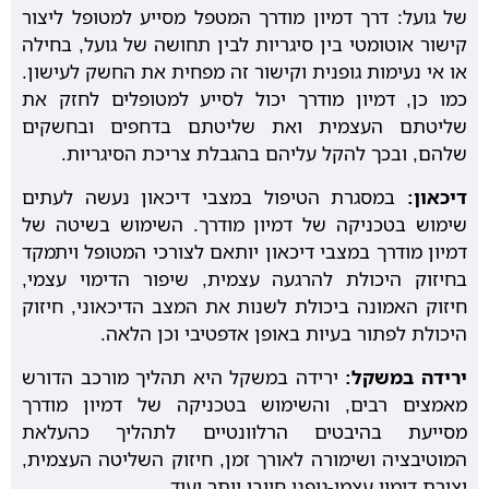
של גועל: דרך דמיון מודרך המטפל מסייע למטופל ליצור
קישור אוטומטי בין סיגריות לבין תחושה של גועל, בחילה
או אי נעימות גופנית וקישור זה מפחית את החשק לעישון.
כמו כן, דמיון מודרך יכול לסייע למטופלים לחזק את
שליטתם העצמית ואת שליטתם בדחפים ובחשקים
שלהם, ובכך להקל עליהם בהגבלת צריכת הסיגריות.
דיכאון:
במסגרת הטיפול במצבי דיכאון נעשה לעתים
שימוש בטכניקה של דמיון מודרך. השימוש בשיטה של
דמיון מודרך במצבי דיכאון יותאם לצורכי המטופל ויתמקד
בחיזוק היכולת להרגעה עצמית, שיפור הדימוי עצמי,
חיזוק האמונה ביכולת לשנות את המצב הדיכאוני, חיזוק
היכולת לפתור בעיות באופן אדפטיבי וכן הלאה.
ירידה במשקל:
ירידה במשקל היא תהליך מורכב הדורש
מאמצים רבים, והשימוש בטכניקה של דמיון מודרך
מסייעת בהיבטים הרלוונטיים לתהליך כהעלאת
המוטיבציה ושימורה לאורך זמן, חיזוק השליטה העצמית,
יצירת דימוי עצמי-גופני חיובי יותר ועוד.