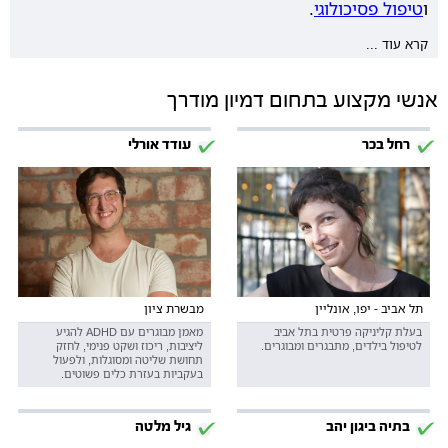
ו
טיפול פסיכולוגי
.
קרא עוד ...
אנשי מקצוע בתחום דמיון מודרך
רחל בכר
עודד אורלי
תל אביב - יפו, אונליין
מבשרת ציון
בעלת קליניקה פרטית בתל אביב
מאמן מבוגרים עם ADHD להגיע
לטיפול בילדים, מתבגרים ומבוגרים.
ליציבות, ריכוז ושקט פנימי, לחזק
תחושת שליטה ומסוגלות, ולפעול
בעקביות בעזרת כלים פשוטים.
בתיה ביגון יהב
גיל מלטה