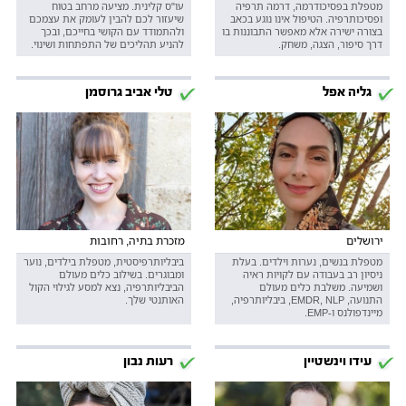
מטפלת בפסיכודרמה, דרמה תרפיה
עו"ס קלינית. מציעה מרחב בטוח
ופסיכותרפיה. הטיפול אינו נוגע בכאב
שיעזור לכם להבין לעומק את עצמכם
בצורה ישירה אלא מאפשר התבוננות בו
ולהתמודד עם הקושי בחייכם, ובכך
דרך סיפור, הצגה, משחק.
להניע תהליכים של התפתחות ושינוי.
גליה אפל
טלי אביב גרוסמן
ירושלים
מזכרת בתיה, רחובות
מטפלת בנשים, נערות וילדים. בעלת
ביבליותרפיסטית, מטפלת בילדים, נוער
ניסיון רב בעבודה עם לקויות ראיה
ומבוגרים. בשילוב כלים מעולם
ושמיעה. משלבת כלים מעולם
הביבליותרפיה, נצא למסע לגילוי הקול
התנועה, EMDR, NLP, ביבליותרפיה,
האותנטי שלך.
מיינדפולנס ו-EMP.
עידו וינשטיין
רעות נבון