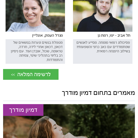
תל אביב - יפו, רמת גן
מגדל העמק, אונליין
פסיכולוג רפואי מומחה. מסייע לאנשים
מטפלת בנשים ונערות בנושאים של
שמתמודדים עם כאב כרוני והשפעותיו
דכאון, דכאון אחרי לידה, חרדה,
בשילוב היפנוזה רפואית.
טראומה, שכול, אובדן ועוד. עם ניסיון
רב בליווי בתהליכי שינוי, צמיחה
והתמודדות.
<< לרשימה המלאה
מאמרים בתחום דמיון מודרך
דמיון מודרך