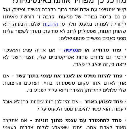
מה כל כך מפחיד אותנו באינטימיות?
קשר אינטימי עם אדם אחר כרוך בקרבה רגשית ופיזית, ועל
כן גם ברמה גבוהה של פגיעות. קרבה זו דורשת מאיתנו
להוריד, לפחות במעט, חלק מן
ההגנות
שלנו. הבעיה היא
שאותן הגנות, שפעולתן לרוב לא מודעת, נועדו לשמור עלינו
מפני כאבים נפשיים פוטנציאלים:
•
פחד מדחייה או מ
נטישה
– אם אהיה פגיע ואאפשר
להכיר גם צדדים פחות אטרקטיביים שלי, והצד השני לא
ירצה בי, זה יכאב לי מאוד.
•
פחד להיות נשלט או לאבד את עצמי בתוך קשר
– אם
אתן לאדם אחר מקום משמעותי בחיי, הצרכים והרצונות
שלי עלולים להידחק הצידה והוא עלול לפגוע בי.
•
פחד לפגוע באחר
– אם יהיו לבן הזוג ציפיות בהן לא אוכל
לעמוד, הוא עשוי להיפגע ממני ולכעוס עליי.
•
פחד להתמודד עם עצמי מתוך זוגיות
– אם אתקרב
מאוד לאדם אחר, ייתכן שאיאלץ לגלות צדדים בעצמי