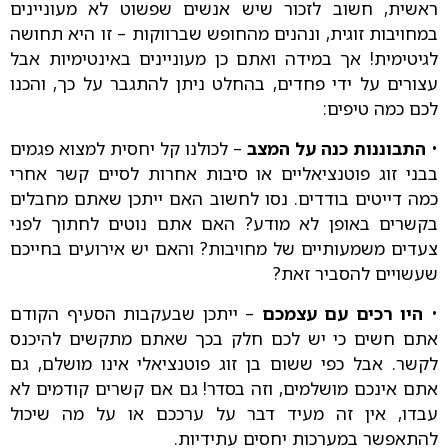
ראשית, חשוב לזכור שיש אנשים שפשוט לא מעוניינים
במחויבות זוגית, ונהנים מהחופש שברווקות – זו היא תחושה
לגיטימית! אך במידה ואתם כן מעוניינים באינטימיות אבל
עצורים על ידי פחדים, בהחלט ניתן להתגבר על כך, והכנו
לכם כמה טיפים:
•
התבוננות כנה על המצב
– לכולנו קל יחסית למצוא פגמים
בבני זוג פוטנציאליים או סיבות אחרות לסיים קשר אחרי
כמה דייטים בודדים. נסו לחשוב האם ייתכן שאתם מחבלים
בקשרים באופן לא מודע? האם אתם נוטים לחתוך לפני
צעדים משמעותיים של מחויבות? והאם יש אירועים בחייכם
שעשויים להסביר זאת?
•
היו רכים עם עצמכם
– ייתכן שבעקבות הסעיף הקודם
אתם חשים כי יש לכם חלק בכך שאתם מתקשים להיכנס
לקשר. אבל כפי ששום בן זוג פוטנציאלי אינו מושלם, גם
אתם אינכם מושלמים, וזה בסדר! גם אם קשרים קודמים לא
עבדו, אין זה מעיד דבר על ערככם או על מה שיכול
להתאפשר במערכות יחסים עתידיות.