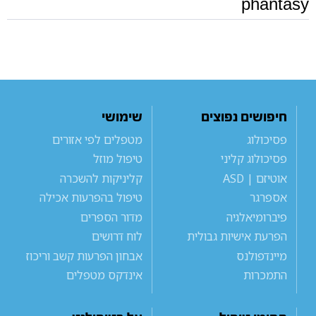
phantasy
חיפושים נפוצים
שימושי
פסיכולוג
מטפלים לפי אזורים
פסיכולוג קליני
טיפול מוזל
אוטיזם | ASD
קליניקות להשכרה
אספרגר
טיפול בהפרעות אכילה
פיברומיאלגיה
מדור הספרים
הפרעת אישיות גבולית
לוח דרושים
מיינדפולנס
אבחון הפרעות קשב וריכוז
התמכרות
אינדקס מטפלים