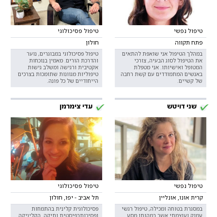
טיפול נפשי
טיפול פסיכולוגי
פתח תקווה
חולון
במהלך הטיפול אני שואפת להתאים
טיפול פסיכולוגי במבוגרים, נוער
את הטיפול לסוג הבעיה, צורכי
והדרכת הורים. מאמין בנוכחות
המטופל ואישיותו. אני מטפלת
אקטיבית ורגישה ומשלב גישות
באנשים המתמודדים עם קשת רחבה
טיפוליות מגוונות שתומכות בצרכים
של קשיים.
הייחודיים של כל פונה.
שני דויטש
עדי צימרמן
טיפול נפשי
טיפול פסיכולוגי
קרית אונו, אונליין
תל אביב - יפו, חולון
במסגרת בטוחה ומכילה, טיפול רגשי
פסיכולוגית קלינית בהתמחות
עמוק ועוצמתי אשר במהותו מסע
ופסיכותרפיסטית ותיקה. הקליניקה