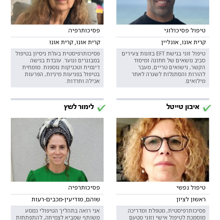
טיפול פסיכולוגי
פסיכותרפיה
קרית אונו, אונליין
קרית אונו, קרית אונו
טיפול זוגי בגישת EFT בזוגות צעירים
פסיכותרפיסטית בעלת ניסיון בטיפול
סביב נושאים של חתונה ומיסוד
במבוגרים ונוער. עובדת בגישה
הקשר, נישואים טריים, מעבר
דינמית וטכניקות נוספות. מומחית
להורות והסתגלות לשגרה לאחר
בטיפול בפגיעות מיניות, הפרעות
מילואים.
אכילה וחרדות.
איבון טייטל
לימור לשץ
טיפול נפשי
פסיכותרפיה
ראשון לציון
שוהם, מודיעין-מכבים-רעות
פסיכותרפיסטית, מטפלת ומדריכה
אני רואה בתהליך הטיפולי כמסע
מוסמכת לטיפול אישי וזוגי מטעם
משותף שמביא לצמיחה, להתפתחות