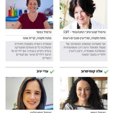
טיפול קוגניטיבי התנהגותי - CBT
טיפול נפשי
פתח תקווה, מודיעין-מכבים-רעות
פתח תקווה, קרית אונו
אני מאמינה שהמסע המשותף של
מטפלת רגשית באמנות חזותית
מטפל ומטופל הינה דרך משמעותית
ומשלבת כלים מעולם המוסיקה.
המשלבת אמפתיה, ורצון להבין
בעלת ניסיון בעבודה עם ילדים על
ולסייע במצבי משבר.
הרצף וילדים ונוער עם קשיים
רגשיים.
אלה קומיסרוב
עדי יניב
טיפול נפשי
טיפול פסיכולוגי