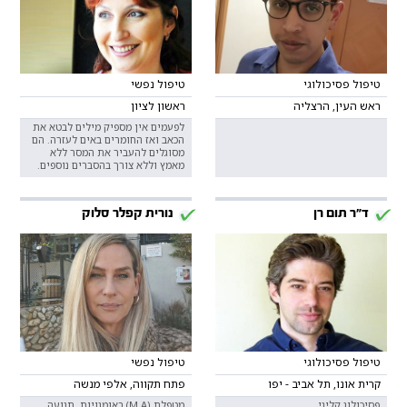
טיפול פסיכולוגי
טיפול נפשי
ראש העין, הרצליה
ראשון לציון
לפעמים אין מספיק מילים לבטא את
הכאב ואז החומרים באים לעזרה. הם
מסוגלים להעביר את המסר ללא
מאמץ וללא צורך בהסברים נוספים.
ד"ר תום רן
נורית קפלר סלוק
טיפול פסיכולוגי
טיפול נפשי
קרית אונו, תל אביב - יפו
פתח תקווה, אלפי מנשה
פסיכולוג קליני
מטפלת (M.A) באומנויות, תנועה