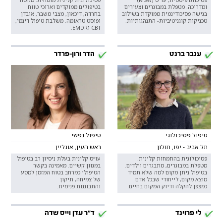
ומדריכה. מטפלת במבוגרים וצעירים
בטיפולים ממוקדים וארוכי טווח
בגישה פסיכודינמית ממוקדת בשילוב
בחרדה, דיכאון, מצבי משבר, אובדן
טכניקות קוגניטיביות- התנהגותיות.
ופוסט טראומה. משלבת טיפול דינמי,
CBT וEMDR.
ענבר ברנט
הדר ורון-פרדר
טיפול פסיכולוגי
טיפול נפשי
תל אביב - יפו, חולון
ראש העין, אונליין
פסיכולוגית בהתמחות קלינית.
עו״ס קלינית בעלת ניסיון רב בטיפול
מטפלת במבוגרים, מתבגרים וילדים.
במגוון קשיים. מאמינה בקשר
בטיפול ניתן מקום למה שלא תמיד
הטיפולי כמרחב בטוח המזמן למסע
מוצא מקום, לייחודי שבכל אדם
של צמיחה, תיקון
כמצפן להקלה ודיוק המקום בחיים.
והתבוננות פנימית.
לי פרוינד
ד"ר עדן וייס שדה