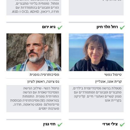
ומחול. מומחית בליווי מתבגרים,
הורים ומבוגרים בהתמודדות עם
חרדה, דיכאון, OCD, ADHD ו-ASD.
רחל הלר חיון
גיא ירום
טיפול נפשי
פסיכותרפיה גופנית
קרית אונו, אונליין
נס ציונה, ראשון לציון
מטפלת בגישה פסיכודינמית בילדים,
טיפול רגשי- שילוב הגישה
מתבגרים ומבוגרים המתמודדים עם
הפסיכודינאמית עם הגישה
מגוון קשיים ואתגרי חיים. קליניקה
החוויתית גופנית. התמחות
בקריית אונו
בטראומה (SE) פסיכותרפיה מבוססת
מיינדפולנס. פוסט טראומה, חרדה,
מערכות יחסים.
צילי ארזי
חזי גגין