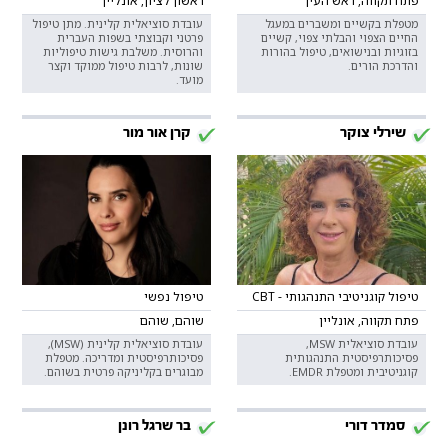
פתח תקווה, ראש העין
ראשון לציון, אונליין
מטפלת בקשיים ומשברים במעגל
עובדת סוציאלית קלינית. מתן טיפול
החיים הצפוי והבלתי צפוי, קשיים
פרטני וקבוצתי בשפות העברית
בזוגיות ובנישואים, טיפול בהורות
והרוסית. משלבת גישות טיפוליות
והדרכת הורים.
שונות, לרבות טיפול ממוקד וקצר
מועד.
שירלי צוקר
קרן אור מור
טיפול קוגניטיבי התנהגותי - CBT
טיפול נפשי
פתח תקווה, אונליין
שוהם, שוהם
עובדת סוציאלית MSW,
עובדת סוציאלית קלינית (MSW),
פסיכותרפיסטית התנהגותית
פסיכותרפיסטית ומדריכה. מטפלת
קוגניטיבית ומטפלת EMDR.
מבוגרים בקליניקה פרטית בשוהם.
סמדר דורי
בר שרגל רונן