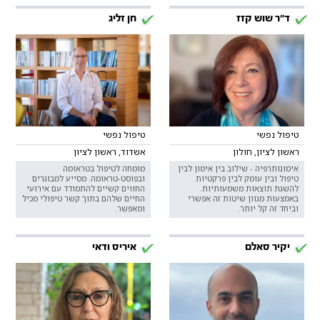
ד"ר שוש קזז
חן זליג
טיפול נפשי
טיפול נפשי
ראשון לציון, חולון
אשדוד, ראשון לציון
אימונותרפיה - שילוב בין אימון לבין
מומחה לטיפול בטראומה
טיפול ובין עומק לבין פרקטיות
ובפוסט-טראומה. מסייע למבוגרים
להשגת תוצאות משמעותיות.
החווים קשיים להתמודד עם אירועי
באמצעות מגוון שיטות זה אפשרי
החיים שלהם בתוך קשר טיפולי מכיל
וביחד זה קל יותר.
ומאפשר.
יקיר סאלם
איריס ודאי