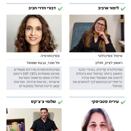
לימור ארביב
דבורי חדרי חביב
טיפול פסיכולוגי
פסיכותרפיה
ראשון לציון, חולון
תל מונד, גבעת שמואל
פסיכולוגית קלינית, בעיניי הדבר
פסיכותרפיסטית מדריכת מטפלים
החשוב ביותר בטיפול הוא היכולת
ומרצה מומחיות בDBT CBT דיכאון
לראות את המטופל ואת צרכיו
וחרדה פוסט טראומה והפרעת
הייחודיים ובהתאם לכך להתאים את
אישיות , פגיעות מיניות. הפרעות
הטיפול.
קשב וריכוז וטיפול במתבגרים
עירית סטביסקי
שלומי צ'צ'קס