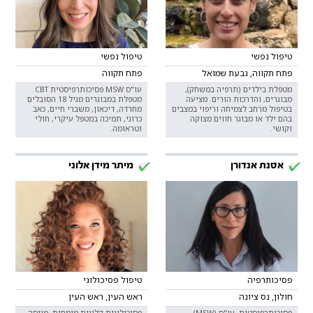
טיפול נפשי
טיפול נפשי
פתח תקווה, גבעת שמואל
פתח תקווה
מטפלת בילדים (תרפיה במשחק),
עו"ס MSW פסיכותרפיסטית CBT.
מבוגרים, והדרכות הורים. מציעה
מטפלת במבוגרים מגיל 18 הסובלים
בטיפול מרחב לצמיחה וריפוי במצבים
מחרדה, דיכאון, משברי חיים, כאב
בהם ילד או מבוגר חווים מצוקה
כרוני, תמיכה במטפל עיקרי, חולי
וקושי.
וטראומה.
אסנת אנדורן
מיתר מידן אלוני
פסיכותרפיה
טיפול פסיכולוגי
חולון, נס ציונה
ראש העין, ראש העין
פסיכותרפיסטית, עו"ס (MSW)
פסיכולוגית קלינית מומחית. מנוסה