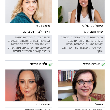
טיפול פסיכולוגי
טיפול נפשי
קרית אונו, אונליין
ראשון לציון, נס ציונה
פסיכולוגית חינוכית מומחית. מטפלת
מטפלת בנוער ומבוגרים בגישה
בילדים, מתבגרים והורים סביב
הממוקדת במציאת משמעות בשילוב
קשיים רגשיים, חברתיים, חרדה,
CBT. יחד נעבור תהליך התמודדות
קשיי ויסות, קשב וריכוז ודימוי עצמי
עם משברים/ לקות/ אובדנים/ קשיים
נמוך.
ביצירת קשרים חברתיים וזוגיים.
אירית ברזני
ולריה ברזנר
טיפול זוגי
טיפול נפשי