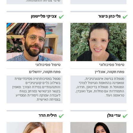
שינוי צמיחה והתפתחות.
גלי כהן ביצור
צביקי פליישמן
טיפול פסיכולוגי
טיפול פסיכולוגי
פתח תקווה, אונליין
פתח תקווה, ירושלים
מטפלת בגישה אינטגרטיבית,
מטפל בפסיכותרפיה פסיכודינמית
ומאמינה בהתאמת הטיפול לצרכי
בשילוב כלים קוגניטיביים
המטופל.ת. מטפלת בדיכאון, חרדה,
והתנהגותיים במידת הצורך. מאמין
התמודדות עם מחלות, אבל ואובדן,
בקשר הבינאישי כמרחב בטוח
טראומה ועוד.
לעבודה עמוקה ויסודית המסייע
בצמיחה האישית.
עדי גולן
הילית הדר