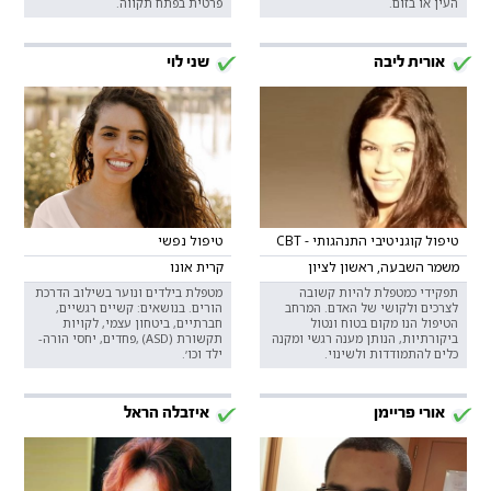
העין או בזום.
פרטית בפתח תקווה.
אורית ליבה
שני לוי
טיפול קוגניטיבי התנהגותי - CBT
טיפול נפשי
משמר השבעה, ראשון לציון
קרית אונו
תפקידי כמטפלת להיות קשובה
מטפלת בילדים ונוער בשילוב הדרכת
לצרכים ולקושי של האדם. המרחב
הורים. בנושאים: קשיים רגשיים,
הטיפול הנו מקום בטוח ונטול
חברתיים, ביטחון עצמי, לקויות
ביקורתיות, הנותן מענה רגשי ומקנה
תקשורת (ASD) ,פחדים, יחסי הורה-
כלים להתמודדות ולשינוי.
ילד וכו׳.
אורי פריימן
איזבלה הראל