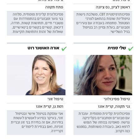
ראשון לציון, נס ציונה
פתח תקווה
פסיכותרפיסטית CBT, משלבת גישות
פסיכולוגית קלינית מומחית, מלווה
טיפוליות שונות בהתאם לצרכי
בני נוער ומבוגרים בהתמודדות עם
המטופל. מתמחה בעבודה עם צעירים
משברי חיים, תחושות קשות, חרדה,
ומבוגרים, בעלת נסיון רב בטיפול
דיכאון, קשיים בקשרים בינאישיים,
בגיל השלישי.
שאלות של זהות ותחושת תקיעות.
שלי סמית
אורה האושנר רוט
טיפול פסיכולוגי
טיפול זוגי
גני תקווה, קרית אונו
רמת גן, קרית אונו
פסיכולוגית קלינית מומחית. עובדת
אני עוסקת בטיפול אישי ובטיפול
עם מבוגרים ומתבגרים בקליניקה
זוגי, בעיקר בסיוע לאנשים לעשות
נגישה. מאמינה בכוחה של הנפש
בחירות, אם זה בחירת בני זוג ובניית
לרפא כאב, בעבודה משותפת, במפגש
זוגיות, ואם בבחירת לימודים
כנה וקרוב.
וקריירה.