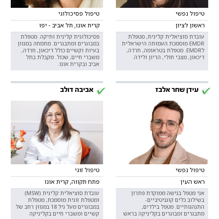
טיפול נפשי
טיפול פסיכולוגי
ראשון לציון
קרית אונו, תל אביב - יפו
עובדת סוציאלית קלינית, מטפלת
פסיכולוגית קלינית ותיקה. מטפלת
EMDR מוסמכת העמותה הישראלית
במבוגרים ומתבגרים. מתמחה במגוון
לEMDR. מטפלת בטראומה, חרדה,
בעיות וקשיים כולל דיכאון, חרדה,
דיכאון, מצבי חולי, הריון ולידה.
משברי חיים, שכול. מקבלת בתל
אביב ובקרית אונו.
עידן שחר אלבז
אביבה דולב
טיפול נפשי
טיפול זוגי
ראש העין
פתח תקווה, קרית אונו
אני מטפל בגישה ממוקדת פתרון
עובדת סוציאלית קלינית (MSW)
בשילוב כלים קוגניטיביים-
ומטפלת זוגית מוסמכת, מטפלת
התנהגותיים. מטפל בילדים,
במבוגרים מעל גיל 18 במגוון רחב של
מתבגרים ומבוגרים בקליניקה בראש
קשיים ומשברי חיים בקליניקה