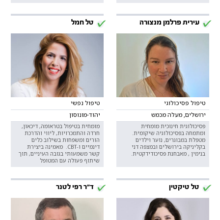
עירית פרלמן מנצורה
טל חמל
טיפול פסיכולוגי
טיפול נפשי
ירושלים, מעלה מכמש
יהוד-מונוסון
פסיכולוגית חינוכית מומחית
מומחית בטיפול בטראומה, דיכאון,
ומתמחה בפסיכולוגיה שיקומית.
חרדה והתמכרויות, ליווי והדרכת
מטפלת במבוגרים, נוער וילדים
הורים ומשפחות בשילוב כלים
בקליניקה בירושלים ובמצפה דני
דינמיים ו-CBT. מאמינה ביצירת
בנימין , מאבחנת פסיכודידקטית.
קשר משמעותי בגובה העיניים, תוך
שיתוף פעולה עם המטופל
טל טיקטין
ד"ר רפי לטנר