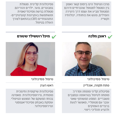
מרכז הטיפול הינו ביסוס קשר ואמון
פסיכולוגית קלינית. מטפלת
בין המטפל למטופל שהכרחיים ודרכם
במבוגרים, נוער, ילדים והוריהם.
המטופל מביע את עצמו דרך היצירה
מטפלת בגישה פסיכודינאמית
והמילים, פוגש את כוחותיו, יכולותיו
ומשתמשת בעקרונות קוגניטיביים-
וקשייו.
התנהגותיים (CBT) בהתאם לצורך
העולה בטיפול.
ראובן מלכה
מיכל רוטשילד שטורם
טיפול פסיכולוגי
טיפול פסיכולוגי
פתח תקווה, אונליין
ראש העין
פסיכולוג קליני מומחה ומדריך.
פסיכולוגית שיקומית וחינוכית
מומחה לטיפול בטראומה ובמצבים
מומחית, נוירופסיכולוגית. מאמינה
משבריים. המסע המשותף שאני
בכוחו המשקם של המפגש הטיפולי.
עובר עם מטופליי, מאפשר לגעת
עוסקת באבחון פסיכודיאגנוסטי
ברבדים העמוקים
ונוירופסיכולוגי.
ולהניע תהליכי ריפוי.