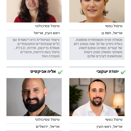
טיפול נפשי
טיפול פסיכולוגי
אריאל, רמת גן
ראש העין, אריאל
מטפלת זוגית ומשפחתית מוסמכת,
גישתי הטיפולית היא דינאמית עם
בעלת ניסיון של 33 שנה במגוון רחב
כלים קוגניטיביים והתנהגותיים.
של קשיים. מזמינה אתכם למסע
מטפלת בדיכאון, חרדות, P.T.S.D.,
משותף המשלב מגוון גישות
טיפול בעת גירושין, פיטורים
המותאמות לצרכים שלכם.
מעבודה ועוד.
יהודה יעקובי
אליה אביקסיס
טיפול נפשי
טיפול פסיכולוגי
אריאל, ראש העין
אריאל, ירושלים