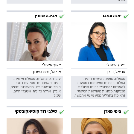
יאנה עמבר
אביבה שוורץ
ייעוץ טיפולי
ייעוץ טיפולי
אריאל, ברקן
אריאל, רמת השרון
מטפלת, מאמנת אישית וזוגית
עובדת סוציאלית, מטפלת אישית,
המלווה יחידים ומשפחות במסעות
זוגית ומשפחתית. מסייעת במצבי
להעצמת "החיובי" בחיינו.משלבת
חוסר שביעות רצון ממערכות יחסים,
טכניקות מגוונות מעולמות הטיפול
אובדן, מחלה כרונית, משברי חיים,
והאימון בתהליך מסע אישי מתמשך.
שכול.
ציפי פארן
סילבי דוד קוסיאקובסקי