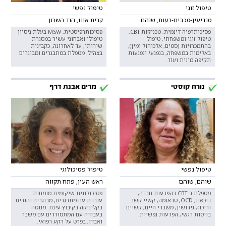
טיפול זוגי
טיפול נפשי
מודיעין-מכבים-רעות, שוהם
קרית אונו, הוד השרון
פסיכותרפיה דינמית, טכניקות CBT,
פסיכותרפיסטית, MSW בעלת ניסיון
טיפול זוגי ומשפחתי, טיפול
טיפולי ואבחוני עשיר במסגרת
בהתמכרויות (סמים, אלכוהול ומין),
שירותי, עד לאחרונה, כקב״נית
באלימות במשפחה, בנפגעי ונפגעות
בצה״ל. מטפלת במתבגרים ומבוגרים .
תקיפה מינית ועוד.
נורה קוסטי
מרים אבנת דרף
טיפול נפשי
טיפול פסיכולוגי
שוהם, שוהם
ראש העין, פתח תקווה
מטפלת ב-CBT בהפרעות חרדה,
פסיכולוגית שיקומית מומחית.
דיכאון, OCD, טראומה, קשיי קשב
עובדת עם מתבגרים, מבוגרים והורים
וריכוז, גירושין, משברי חיים, קשיים
בקליניקה בקיבוץ עינת. מנוסה
בויסות רגשי, הפרעות נפשיות.
בעבודה עם המתמודדים עם משבר
ואבדן, בפרט על רקע רפואי.