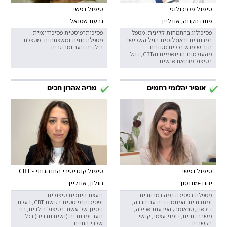
טיפול פסיכולוגי
טיפול נפשי
פתח תקווה, אונליין
גבעת שמואל
פסיכולוג בהתמחות קלינית, מטפל
פסיכותרפיסטית פסיכודינמית.
במבוגרים ובאוכלוסית הגיל השלישי
מטפלת זוגית ומשפחתית. מטפלת
תוך שימוש בכלים מגוונים
בילדים נוער ומבוגרים.
מהעולמות הדינאמיים והCBT, דוגל
בטיפול מותאם אישית.
אופיר יהלומי רחמים
מריה אהרון חכים
טיפול נפשי
טיפול קוגניטיבי התנהגותי - CBT
יהוד-מונוסון
חולון, אונליין
מטפלת בפסיכודרמה במבוגרים
יועצת חינוכית טיפולית
ומתבגרים. המתמודדים עם חרדה,
ופסיכותרפיסטית בגישת CBT, בעלת
דיכאון, טראומה, הפרעות אכילה,
ניסיון של עשור בטיפול בילדים, בני
משברי חיים, דימוי עצמי, קושי
נוער ומבוגרים (נשים וגברים) בכל
בקשרים.
שלבי החיים.