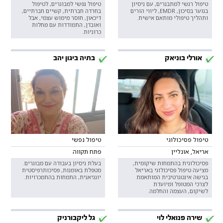
טיפול רגשי למתבגרים, עם ניסיון
טיפול נפשי למבוגרים, לטיפול
בנוער בסיכון, EMDR, ליווי הורים
בחרדה חברתית, קשיים חברתיים,
ותהליך טיפולי מותאם אישית.
דיכאון, חוסר מימוש עצמי, אבל
ואובדן, התמודדות עם מחלות
כרוניות.
אורלי בוניאק
בתיה ביגון יהב
טיפול פסיכולוגי
טיפול נפשי
אריאל, אונליין
פתח תקווה
פסיכולוגית בהתמחות שיקומית,
בעלת ניסיון בעבודה עם מבוגרים.
מציעה טיפול פסיכולוגי באריאל
מטפלת באומנות, פסיכותרפיסטית
בגישה אינטגרטיבית המותאמת
יונגיאנית, התמחות בהתמכרויות.
לצרכי המטופל ומיועדת
לשיקום, העצמה והחלמה.
שירה פנואלי לוי
גל ליקבורניק