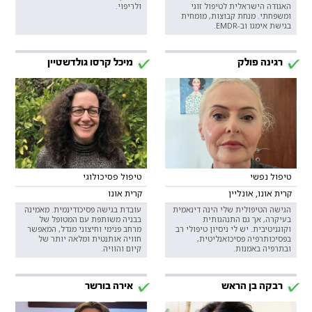
האגודה הישראלית לטיפול זוגי
ולריפוי.
ומשפחתי. מנחת קבוצות, מומחית
בגישת אימגו וב-EMDR.
רגינה פולק
מיכל קרסו גולדשטיין
טיפול נפשי
טיפול פסיכולוגי
קרית אונו, אונליין
קרית אונו
הגישה הטיפולית שלי הינה דינאמית
עובדת בגישה פסיכודינמית. מאמינה
בעיקרה, אך גם התנהגותית
בבניה משותפת עם המטופל של
וקוגניטיבית. יש לי ניסיון טיפולי רב
מרחב פנימי וחיצוני מגדל, המאפשר
בפסיכותרפיה פסיכואנליטית,
חוויה אותנטית ומלאה יותר של
ובתרפיה באמנות.
קיום והוויה.
רבקה בן הראש
אירה בורשר