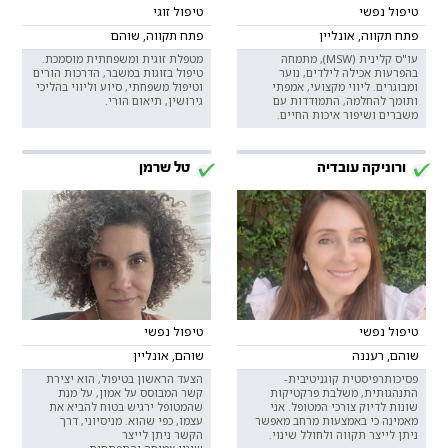
טיפול נפשי
טיפול זוגי
פתח תקווה, אונליין
פתח תקווה, שוהם
עו"ס קלינית (MSW), מתמחה
מטפלת זוגית ומשפחתית מוסמכת.
בהפרעות אכילה לילדים, נוער
טיפול בזוגות במשבר, הדרכות הורים
ומבוגרים. ליווי מקצועי, אמפתי
וטיפול משפחתי, סיוע וליווי בהליכי
ותומך להחלמה, התמודדות עם
גירושין, תיאום הורי.
משברים ושיפור איכות החיים.
ורוניקה עובדיה
טל שרמן
טיפול נפשי
טיפול נפשי
שוהם, רעננה
שוהם, אונליין
פסיכותרפיסטית קוגניטיבית-
הצעד הראשון בטיפול, הוא יצירת
התנהגותית, משלבת פרקטיקות
קשר המבוסס על אמון, על מנת
שונות לדיוק צורכי המטופל. אני
שהמטופל ירגיש בטוח להביא את
מאמינה כי באמצעות מרחב מאפשר
עצמו, כפי שהוא. מניסיוני, דרך
ניתן לייצר תקווה ולחולל שינוי.
הקשר ניתן לייצר