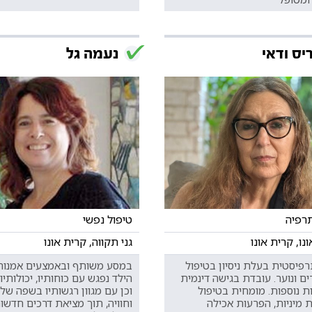
יס ודאי
נעמה גל
רפיה
טיפול נפשי
נו, קרית אונו
גני תקווה, קרית אונו
רפיסטית בעלת ניסיון בטיפול
במסע משותף ובאמצעים אמנותי
ם ונוער. עובדת בגישה דינמית
הילד נפגש עם כוחותיו, יכולותיו,
ת נוספות. מומחית בטיפול
וכן עם מגוון רגשותיו בשפה של 
 מיניות, הפרעות אכילה
וחוויה, תוך מציאת דרכים חדשו