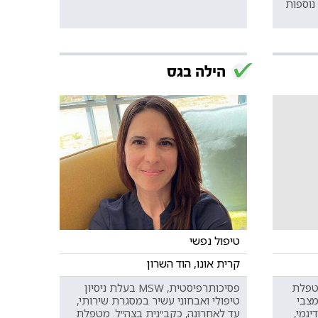
נוספות
הילה בגס
טיפול נפשי
קרית אונו, הוד השרון
מטפלת
פסיכותרפיסטית, MSW בעלת ניסיון
דיכאון, חרדה, ADHD, מצבי
טיפולי ואבחוני עשיר במסגרת שירותי,
ינמי,
עד לאחרונה, כקב״נית בצה״ל. מטפלת