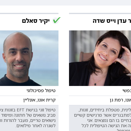
 עדן וייס שדה
יקיר סאלם
נפשי
טיפול פסיכולוגי
נו, רמת גן
קרית אונו, אונליין
ינית, מטפלת ביחידים, זוגות,
טיפול זוגי בגישת EFT ב
למתבגרים אשר מרגישים קשיים
סביב נושאים של חתונה ומיסוד 
יים בו הם נמצאים. אני
נישואים טריים, מעבר להורות ו
 את הגישה הטיפולית לכל
לשגרה לאחר מילואים.
ומטופל