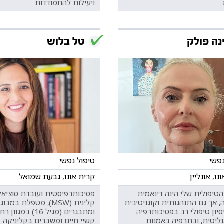
ויעילות להתמודדות.
נה פולק
טל בלוש
נפשי
טיפול נפשי
נו, אונליין
קרית אונו, גבעת שמואל
טיפולית שלי הינה דינאמית
פסיכותרפיסטית ועובדת סוציאל
 אך גם התנהגותית וקוגניטיבית.
קלינית (MSW), מטפלת במבו
יסיון טיפולי רב בפסיכותרפיה
ומתבגרים (מגיל 16) במג
ליטית, ובתרפיה באמנות.
קשיי חיים ומשברים בקליניקה 