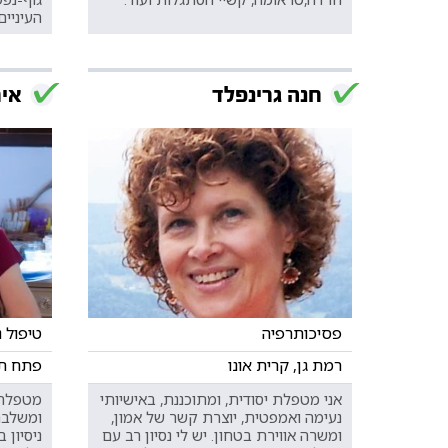
העיניים
חנה גרינפלד
איר
פסיכותרפיה
טיפול 
רמת גן, קרית אונו
פתח תק
אני מטפלת יסודית, ומתוכננת, באישיותי
מטפלת 
נעימה ואמפטית, יוצרת קשר של אמון,
ומשלבת
ומשרה אווירת בטחון. יש לי נסיון רב עם
ניסיון 