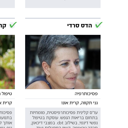
הדס סרדי
קרן
פסיכותרפיה
טיפול 
גני תקווה, קרית אונו
קרית או
עו"ס קלינית פסיכותרפיסטית, מומחיות
פסיכות
בתחום בריאות הנפש. עוסקת בטיפול
נפשי דינמי, בשילוב cbt. במצבי דיכאון,
אותך לט
חרדה,טראומה, קשיי הסתגלות ועוד.
גוף-נפש