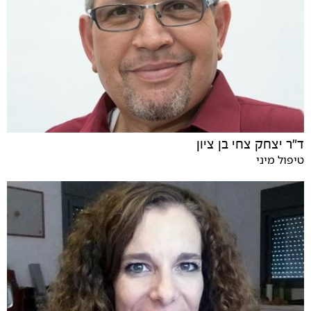
ד"ר יצחק צחי בן ציון
טיפול מיני