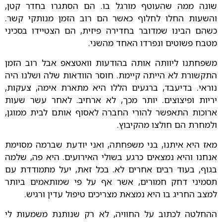
שונה ממה שהעוטף מורגל בו. הם הסתגרו בחדר קטן,
והשעות החלו לחלוף כאשר הם רוב הזמן מנותקי קשר.
כשהם הבינו שמדובר בחדירה פיזית, הם הצטיידו בסכיני
מטבח פשוטים ונפרדו האחד מהשני.
משפחתנו ליוותה אותה בהודעות וואטצאפ אבל רוב הזמן
התקשורת לא הייתה קיימת. חוסר הוודאות שלה ושלנו היה
נוראי. בדיעבד, ברגעים הללו היא מתארת אימה, צעקות,
יריות ופיצוצים. יותר מכך, לא ארחיב. לאחר עשר שעות
ארוכות התאפשר להורי החברה לאסוף אותם לבית ממוגן,
ולמחרת הם חולצו מהקיבוץ.
מאז היא איתנו, בני משפחתה, ואני יודעת שברמה מסוימת
אנחנו והיא נמצאים כרגע בשולי האירועים. היא פה, שלמה
בגוף, בעוד רבים אחרים לא. בכל זאת, יעל מתמודדת עם
תסמיני דחק חמורים, אשר אף על פי שמותאמים ביותר
למצב החריג בו היא נמצאת מצריכים טיפול עדין ורגיש.
ההחלטה לכתוב על החוויה, לא רק שנותנת משמעות לי