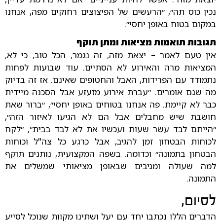
נכין כוס תה״, ״הרעשים של הפיצוצים רחוקים מפה, אנחנו
במקום בטוח באופן יחסי״.
תגובות תואמות מציאות ומתן תוקף
אין טעם לאמר – יצאת מזה, זה נגמר, הכל טוב, כי לא,
המציאות מרה והאירוע לא הסתיים. עוד שבועות לפחות
נתמודד עם הפרידות, האבל והחטופים שאינם. אז זה בדיוק
מה שגם אומרים. ״עברת אירוע מזעזע אבל הסכנה מיידית
כבר לא קיימת. פה אנחנו בטוחים באופן יחסי״, ״ברור שאת
חושבת שיש מחבלים אבל הם לא הגיעו לאיזור הזה״,
״הייתם לבד עשר שעות ועכשיו את לא לבד בבית״, ״לקח
לכוחות הבטחון זמן להגיב, אבל כרגע כל צה"ל וכוחות
הבטחון בתמונה״ וכדומה. בשפה המקצועית, נותנים תוקף
למה שעולה ומגיבים שבאופן מציאותי שמשלים את
התמונה.
לסיום,
הדברים הללו נכתבו יחד עם יעל ושתינו מקוות שנוכל לסייע