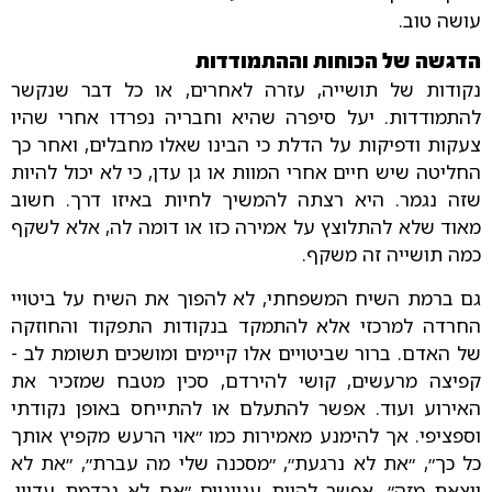
עושה טוב.
הדגשה של הכוחות וההתמודדות
נקודות של תושייה, עזרה לאחרים, או כל דבר שנקשר
להתמודדות. יעל סיפרה שהיא וחבריה נפרדו אחרי שהיו
צעקות ודפיקות על הדלת כי הבינו שאלו מחבלים, ואחר כך
החליטה שיש חיים אחרי המוות או גן עדן, כי לא יכול להיות
שזה נגמר. היא רצתה להמשיך לחיות באיזו דרך. חשוב
מאוד שלא להתלוצץ על אמירה כזו או דומה לה, אלא לשקף
כמה תושייה זה משקף.
גם ברמת השיח המשפחתי, לא להפוך את השיח על ביטויי
החרדה למרכזי אלא להתמקד בנקודות התפקוד והחוזקה
של האדם. ברור שביטויים אלו קיימים ומושכים תשומת לב -
קפיצה מרעשים, קושי להירדם, סכין מטבח שמזכיר את
האירוע ועוד. אפשר להתעלם או להתייחס באופן נקודתי
וספציפי. אך להימנע מאמירות כמו ״אוי הרעש מקפיץ אותך
כל כך״, ״את לא נרגעת״, ״מסכנה שלי מה עברת״, ״את לא
יוצאת מזה״. אפשר להיות ענייניים ״אם לא נרדמת עדיין,