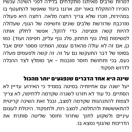
למרות שרבים מאיתנו מתקלחים בלילה לפני השינה עכשיו
הזכירו להתקלח באור יום, ארגנו ביגוד שאפשר להתעטף בו
במהירות, וזכרו שלא צריך רחצה מלאה. רחצה היא פעולה
מורכבת שדורשת שלבים שונים וחשיפה של הגוף, שעלולה
להיות קשה ומציפה. כדי להקל, אפשר לחלק אותה
למשימות (פלג גוף תחתון, פלג גוף עליון, חפיפה ועוד). כמו
כן, אם זה לא עולה מהאדם עצמו, המתינו מספר ימים אבל
בסופו של דבר התעקשו גם על זה. זה קשה ולפעמים מעלה
כעס, בכי ותחושת חוסר מובנות – אך מומלץ לצד ההכלה
לדרוש תפקוד.
שינה היא אחד הדברים שנפגעים יותר מהכול
יעל ישנה עם אחיותיה במיטה בממ״ד כי האירוע עדיין לא
הסתיים. כל עוד לא חזרנו לשגרה שקדמה ללחימה, לא צריך
לצפות להתנהגות שקדמה למצב, ובכל זאת השינה קריטית
להתאוששות ולהחלמה, למצב רוח, ולתפקוד. היכולת לעצום
עיניים ולשקוע לתוך שחרור וחוסר שליטה סותרת את
הדריכות שהגוף נמצא בו.