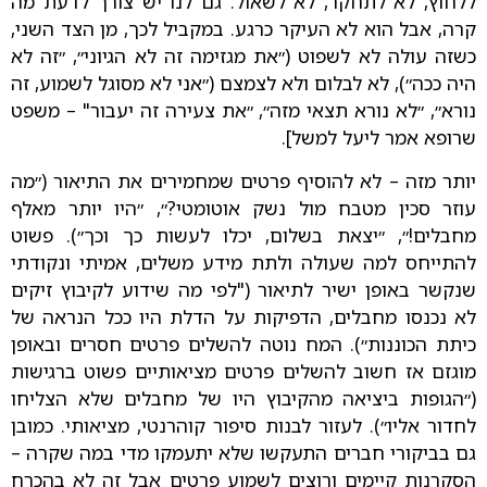
ללחוץ, לא לתחקר, לא לשאול. גם לנו יש צורך לדעת מה
קרה, אבל הוא לא העיקר כרגע. במקביל לכך, מן הצד השני,
כשזה עולה לא לשפוט (״את מגזימה זה לא הגיוני״, ״זה לא
היה ככה״), לא לבלום ולא לצמצם (״אני לא מסוגל לשמוע, זה
נורא״, ״לא נורא תצאי מזה״, ״את צעירה זה יעבור" – משפט
שרופא אמר ליעל למשל].
יותר מזה – לא להוסיף פרטים שמחמירים את התיאור (״מה
עוזר סכין מטבח מול נשק אוטומטי?״, ״היו יותר מאלף
מחבלים!״, ״יצאת בשלום, יכלו לעשות כך וכך״). פשוט
להתייחס למה שעולה ולתת מידע משלים, אמיתי ונקודתי
שנקשר באופן ישיר לתיאור ("לפי מה שידוע לקיבוץ זיקים
לא נכנסו מחבלים, הדפיקות על הדלת היו ככל הנראה של
כיתת הכוננות״). המח נוטה להשלים פרטים חסרים ובאופן
מוגזם אז חשוב להשלים פרטים מציאותיים פשוט ברגישות
(״הגופות ביציאה מהקיבוץ היו של מחבלים שלא הצליחו
לחדור אליו״). לעזור לבנות סיפור קוהרנטי, מציאותי. כמובן
גם בביקורי חברים התעקשו שלא יתעמקו מדי במה שקרה –
הסקרנות קיימים ורוצים לשמוע פרטים אבל זה לא בהכרח