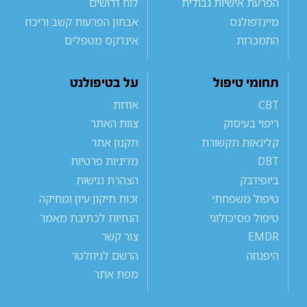
הפרעת אישיות גבולית
לוח דרושים
מיינדפולנס
אבחון הפרעות קשב וריכוז
התמכרות
אינדקס מטפלים
תחומי טיפול
על בטיפולנט
CBT
אודות
ריפוי בעיסוק
צוות האתר
קלינאות תקשורת
תקנון אתר
DBT
מדיניות פרטיות
ביופידבק
הצהרת נגישות
טיפול משפחתי
זכות תיקון עיון ומחיקה
טיפול פסיכולוגי
הנחיות לכתיבת מאמר
EMDR
צור קשר
היפנוזה
הרשם לניוזלטר
מפת אתר