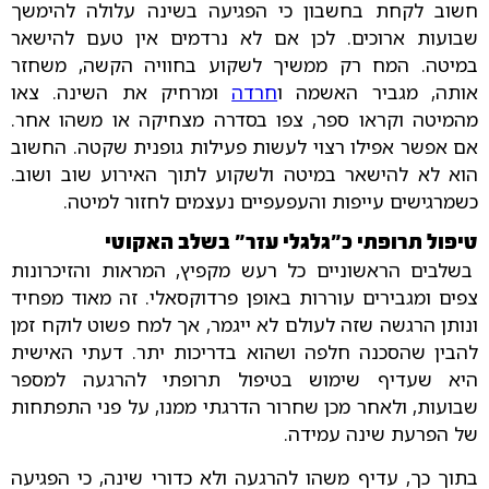
חשוב לקחת בחשבון כי הפגיעה בשינה עלולה להימשך
שבועות ארוכים. לכן אם לא נרדמים אין טעם להישאר
במיטה. המח רק ממשיך לשקוע בחוויה הקשה, משחזר
אותה, מגביר האשמה ו
חרדה
ומרחיק את השינה. צאו
מהמיטה וקראו ספר, צפו בסדרה מצחיקה או משהו אחר.
אם אפשר אפילו רצוי לעשות פעילות גופנית שקטה. החשוב
הוא לא להישאר במיטה ולשקוע לתוך האירוע שוב ושוב.
כשמרגישים עייפות והעפעפיים נעצמים לחזור למיטה.
טיפול תרופתי כ"גלגלי עזר" בשלב האקוטי
בשלבים הראשוניים כל רעש מקפיץ, המראות והזיכרונות
צפים ומגבירים עוררות באופן פרדוקסאלי. זה מאוד מפחיד
ונותן הרגשה שזה לעולם לא ייגמר, אך למח פשוט לוקח זמן
להבין שהסכנה חלפה ושהוא בדריכות יתר. דעתי האישית
היא שעדיף שימוש בטיפול תרופתי להרגעה למספר
שבועות, ולאחר מכן שחרור הדרגתי ממנו, על פני התפתחות
של הפרעת שינה עמידה.
בתוך כך, עדיף משהו להרגעה ולא כדורי שינה, כי הפגיעה