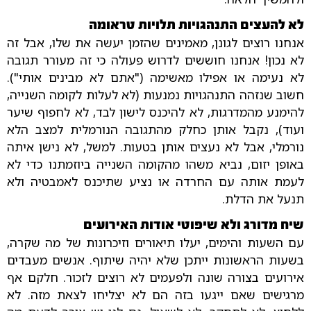
לא להעצים התנהגויות תלויות טראומה
אנחנו רוצים לגונן, מאמינים שהזמן יעשה את שלו, אבל זה
לא נכון! אנחנו חוששים לדרוש פעולה כי זה מעורר תגובה
לא נעימה או אפילו מאשימה ("אתם לא מבינים אותי").
חשוב שנזהה התנהגויות נמנעות (לא לעלות לקומה השנייה,
להימנע מהמדרגות, לא להיכנס לישון לבד, לא לחפוף שיער
ועוד), נקבל אותן כחלק מהתגובה הנורמלית למצב הלא
נורמלי, אבל לא נעצים אותן בטעות. למשל, לא נישן איתה
באופן יזום, נביא משהו מהקומה השנייה ביוזמתנו כדי לא
לעמת אותה עם החרדה או נציע שתיכנס לאמבטיה ולא
תנעל את הדלת.
שיח מדורג ולא שיפוטי אודות האירועים
עם השעות והימים, יעלו תיאורים וזיכרונות של מה שקרה,
בשעות הראשונות ייתכן שלא יהיה שיתוף. אנשים מעבדים
אירועים בצורה שונה ולפעמים לא רוצים לזכור. חלקם אף
מרגישים שאם ייגעו בזה הם לא יצליחו לצאת מזה. לא