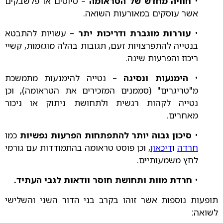
•
חוויה מחדש של הטראומה
– סיוטים או פלשבקים
אשר עוסקים במאורעות השואה.
•
עוררות מוגברת ודריכות יתר
– עשויות להתבטא
בנטייה להתפרצויות זעם, תגובות בהלה מוגזמות, קשיי
ריכוז והפרעות שינה.
•
הימנעות ונסיגה
– נטייה להימנעות מתמשכת
מ"טריגרים" (סממנים המזכירים את הטראומה), וכן
נטייה לקהות רגשית ולתחושת ניתוק או ניכור
מאחרים.
•
סיכון גבוה יותר להתפתחות הפרעות נפשיות
כמו
חרדה
ו
דיכאון
, וכן פוסט טראומה בהתמודדות עם גורמי
לחץ משמעותיים.
•
חרדת מוות ותחושת חוסר וודאות לגבי העתיד.
תופעות נוספות אשר זוהו בקרב בני הדור השני והשלישי
לשואה: