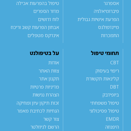
אספרגר
טיפול בהפרעות אכילה
פיברומיאלגיה
מדור הספרים
הפרעת אישיות גבולית
לוח דרושים
מיינדפולנס
אבחון הפרעות קשב וריכוז
התמכרות
אינדקס מטפלים
תחומי טיפול
על בטיפולנט
CBT
אודות
ריפוי בעיסוק
צוות האתר
קלינאות תקשורת
תקנון אתר
DBT
מדיניות פרטיות
ביופידבק
הצהרת נגישות
טיפול משפחתי
זכות תיקון עיון ומחיקה
טיפול פסיכולוגי
הנחיות לכתיבת מאמר
EMDR
צור קשר
היפנוזה
הרשם לניוזלטר