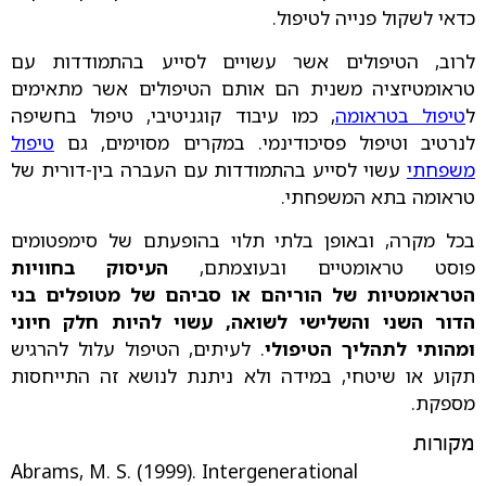
כדאי לשקול פנייה לטיפול.
לרוב, הטיפולים אשר עשויים לסייע בהתמודדות עם
טראומטיזציה משנית הם אותם הטיפולים אשר מתאימים
ל
טיפול בטראומה
, כמו עיבוד קוגניטיבי, טיפול בחשיפה
לנרטיב וטיפול פסיכודינמי. במקרים מסוימים, גם
טיפול
משפחתי
עשוי לסייע בהתמודדות עם העברה בין-דורית של
טראומה בתא המשפחתי.
בכל מקרה, ובאופן בלתי תלוי בהופעתם של סימפטומים
פוסט טראומטיים ובעוצמתם,
העיסוק בחוויות
הטראומטיות של הוריהם או סביהם של מטופלים בני
הדור השני והשלישי לשואה, עשוי להיות חלק חיוני
ומהותי לתהליך הטיפולי
. לעיתים, הטיפול עלול להרגיש
תקוע או שיטחי, במידה ולא ניתנת לנושא זה התייחסות
מספקת.
מקורות
Abrams, M. S. (1999). Intergenerational