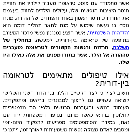
אשר מתמודד עם פוסט טראומה מעביר לילדיו את חוויית
חוסר היציבות הנפשית שלו, עלולים הילדים לחוות בעצמם
את החרדות, חוסר האמון באחר והפחדים של ההורה. מונח
נוסף בו נעשה שימוש על מנת לתאר תהליך דומה הוא
'הזדהות השלכתית'
, אשר הוצע כמנגנון נפשי מרכזי המעורב
בתופעה של טראומה בין-דורית. למעשה,
בתהליך של
השלכה
, חרדות ורגשות הקשורים לטראומה מועברים
מההורה אל הילד, אשר בתורו מפנים את אלה כאילו היו
שלו.
אילו טיפולים מתאימים לטראומה
בין-דורית?
חשוב לציין כי לצד הקשיים הללו, בני הדור השני והשלישי
לשואה עשויים גם להפוך למבוגרים בריאים ומתפקדים.
העיסוק בנושא והעוררות הרגשית כלפיו הם נורמטיביים
לחלוטין, בוודאי כאשר מדובר בסיפור המשפחתי. יחד עם
זאת, במידה והסימפטומים מפריעים לתפקוד היום-יומי
ומסבים לאדם מצוקה נפשית משמעותית לאורך זמן, ייתכן כי