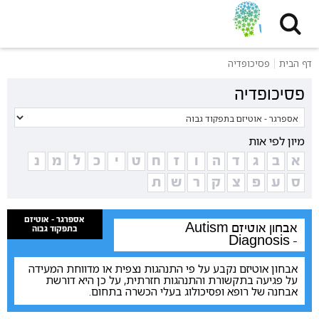
דף הבית
פסיכופדיה
פסיכופדיה
מיון לפי אות
א
ב
ג
ד
ה
ו
ז
ח
ט
י
כ
ל
מ
נ
ס
ע
פ
צ
ק
ר
ש
ת
אספרגר - אוטיזם
אבחון אוטיזם
Autism
בתפקוד גבוה
Diagnosis -
אבחון אוטיזם נקבע על פי התנהגות נצפית או מדווחת המעידה
על פגיעה בתקשורת והתנהגות חזרתית, על כן היא דורשת
אבחנה של רופא ופסיכולוג בעלי הכשרה בתחום.