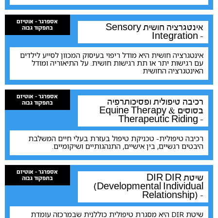
אספרגר - אוטיזם
אינטגרציה חושית
Sensory
בתפקוד גבוה
Integration -
אינטגרציה חושית היא מודל ריפוי בעיסוק המכוון לסייע לילדים
עם רגישות יתר או תת רגישות חושית. על התיאוריה ומודל
האינטגרציה החושית
אספרגר - אוטיזם
רכיבה טיפולית ופסיכותרפיה
בתפקוד גבוה
בסוסים
Equine Therapy &
Therapeutic Riding -
רכיבה טיפולית- טכניקת טיפול בעזרת בעלי חיים המשלבת
היבטים רגשיים, בין אישיים, התנהגותיים ושיקומיים.
אספרגר - אוטיזם
שיטת DIR
DIR
בתפקוד גבוה
(Developmental Individual
Relationship) -
שיטת DIR היא מסגרת טיפולית כוללנית שבמרכזה עומדת