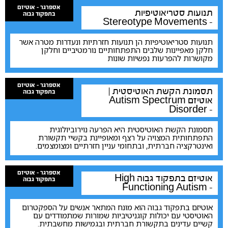
אספרגר - אוטיזם
תנועות סטריאוטיפיות
בתפקוד גבוה
Stereotype Movements -
תנועות סטריאוטיפיות הן תנועות חזרתיות ונעדרות מטרה אשר
חלקן מאפיינות שלבים התפתחותיים נורמטיביים וחלקן
מקושרות להפרעות נפשיות שונות
אספרגר - אוטיזם
תסמונת הקשת האוטיסטית |
בתפקוד גבוה
אוטיזם
Autism Spectrum
Disorder -
תסמונת הקשת האוטיסטית היא הפרעה נוירוביולוגית
התפתחותית המצויה על רצף ומאופיינת בקשיי תקשורת
ואינטרקציה חברתית, ובתחומי עניין חזרתיים ומצומצמים.
אספרגר - אוטיזם
אוטיזם בתפקוד גבוה
High
בתפקוד גבוה
Functioning Autism -
אוטיזם בתפקוד גבוה הוא מונח המתאר אנשים על הספקטרום
האוטיסטי עם יכולות קוגניטיביות שמורות שמתמודדים עם
קשיים עדינים בתקשורת חברתית ובגמישות מחשבתית.