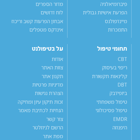
פיברומיאלגיה
מדור הספרים
הפרעת אישיות גבולית
לוח דרושים
מיינדפולנס
אבחון הפרעות קשב וריכוז
התמכרות
אינדקס מטפלים
תחומי טיפול
על בטיפולנט
CBT
אודות
ריפוי בעיסוק
צוות האתר
קלינאות תקשורת
תקנון אתר
DBT
מדיניות פרטיות
ביופידבק
הצהרת נגישות
טיפול משפחתי
זכות תיקון עיון ומחיקה
טיפול פסיכולוגי
הנחיות לכתיבת מאמר
EMDR
צור קשר
היפנוזה
הרשם לניוזלטר
מפת אתר