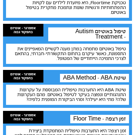
טכניקת Floortime, היא מיועדת לילדים עם לקויות
התפתחותיות ורגשיות שונות ונתמכת מחקרית בטיפול
באוטיזם.
אספרגר - אוטיזם
טיפול באוטיזם
Autism
בתפקוד גבוה
Treatment -
טיפול באוטיזם מתמחה במתן מענה לקשיים המאפיינים את
התסמונת, כאשר עיקרם בתחום התקשורתי-חברתי, בהתאם
לצרכי התמיכה הייחודיים של המטופל.
אספרגר - אוטיזם
שיטת ABA
ABA Method -
בתפקוד גבוה
שיטת ABA היא התערבות טיפולית המבוססת על עקרונות
התנהגותיים ונפוצה בעיקר לטיפול באוטיזם. מהם העקרונות
שלה? מתי היא יעילה? ומהי הביקורת המופנית כלפיה?
אספרגר - אוטיזם
זמן רצפה
Floor Time -
בתפקוד גבוה
זמן רצפה' היא התערבות טיפולית המתמקדת ביצירת