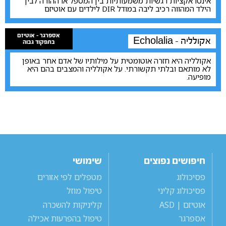
אינטראקציות רגשיות משמעותיות בין המטפל או ההורה לבין
הילד המהווה רכיב ליבה במודל DIR לילדים עם אוטיזם
אספרגר - אוטיזם
אקולליה - Echolalia
בתפקוד גבוה
אקולליה היא חזרה אוטומטית על מילותיו של אדם אחר באופן
לא מותאם ובלתי תקשורתי. על אקולליה והמצבים בהם היא
מופיעה.
חיפושים נפוצים
שימושי
פסיכולוג
מטפלים לפי אזורים
פסיכולוג קליני
טיפול מוזל
אוטיזם | ASD
קליניקות להשכרה
אספרגר
טיפול בהפרעות אכילה