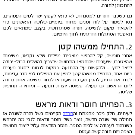
להתכוונן לחזרה.
גם כשכבר חוזרים למסגרות, לא כדאי לקפוץ ישר למים העמוקים.
נסו לשמור על לוח זמנים מרווח ביומיים-שלושה הראשונים כדי
להשאיר מקום לנשימה. חזרה שמתרחשת בקצב שמתאים לכם
תאפשר הסתגלות הדרגתית לתוך היומיום.
2. התחילו ממשהו קטן
אחרי חופשה, קל להרגיש מוצפים: מיילים שלא נקראו, משימות
שהצטברו, שיעורים שהוחמצו. התחושה ש"צריך להשלים הכול״ יכולה
לייצר לחץ – ולהקשות על ההתנעה. במקום לנסות לסגור פערים
ביום אחד, התחילו ממשהו קטן: למיין את המיילים לפי סדר עדיפות,
לסדר את התיק, להכין מערכת שעות או לבחור משימה אחת ברורה
ליום הראשון. גם פעולה פשוטה יוצרת תנועה – ומחזירה תחושת
שליטה.
3. הפחיתו חוסר ודאות מראש
לעיתים, חלק ניכר מהמתח וה
חרדה
הקיימים בשל חזרה לשגרה או
תחילה של שגרה חדשה, נוצר בשל חוסר וודאות לגבי מה יתרחש
כשנחזור לעבודה או לבית הספר. חוסר הוודאות עלול ליצור תחושת
הצפה ויום חזרה קשה ועמוס.