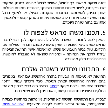
ישנה וידועה מראש. כך למשל, אפשר לבשל ארוחה בסגנון המקום
שבו ביקרתם, ליצור אלבום תמונות משותף, להדפיס תמונות ולתלות
אותן בבית, להשתמש במזכרת שנקנתה בטיול, או לאמץ הרגל
מהחופשה – כמו ארוחת ערב משפחתית או משחק קבוע – ולהמשיך
אותו גם בתוך שגרת היומיום.
5. תכננו משהו מראש לצפות לו
כשאין למה לחכות – השגרה עלולה להרגיש ריקה, לכן רצוי לתכנן
מראש משהו כיפי לשבוע הראשון שאחרי: מפגש חברתי, פעילות עם
הילדים, טיול בסוף השבוע או פשוט זמן איכות אישי. תחושת הציפייה
עוזרת לרכך את הנחיתה – ומזכירה שהנאה לא מוגבלת לחופשה,
ויכולה להיות חלק מהשגרה.
6. התבוננו מחדש בשגרה שלכם
תחושות לא נעימות הן טבעיות בחזרה מחופשה. עם זאת, במקרים
בהם החזרה מהחופשה יוצרת תסכול, סבל ודכדוך עמוק, ייתכן
ששגרת היום-יום שלכם זקוקה ל
שינוי
. במצב כזה כדאי לבחון מה הם
החלקים היוצרים תחושות קשות, והאם ניתן לבצע שינוי בהם.
לבסוף, אם התחושות הקשות לא חולפות, או מלוות בתחושת מצוקה
משמעותית, אפשר וכדאי לפנות לעזרה מקצועית.
איש או אשת