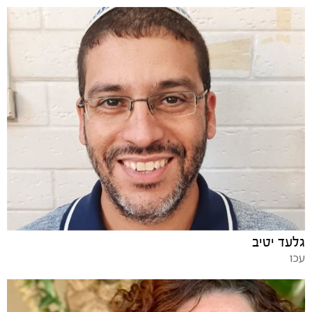
גלעד יטיב
עכו