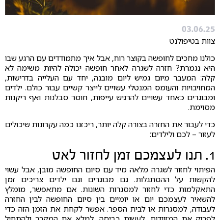
03.06.25
צוות בטיפולנט
כולנו מחכים לחופשה בקוצר רוח, אבל איך מתמודדים עם הרגע שבו
היא נגמרת? חזרה לשגרה לאחר חופשה יכולה להיות משימה לא
קלה: המעבר מיום גמיש ליום מובנה, יחד עם העלייה בדרישות,
המחויבויות והעומס המנטלי עשויים לייצר קשיים עבור כולם. ילדים
ומבוגרים כאחד עשויים להרגיש עייפות, חוסר סבלנות ואף ריקנות
מסוימת.
כדי לעבור את החזרה בצורה קלה יותר, ריכזנו כמה עקרונות שיכולים
לעזור – לכם ולילדים:
1. תנו לעצמכם זמן לחזור לאט
הפיתוי לחזור לשגרה מלאה מיד עם סיום החופשה מובן, אבל עשוי
להקשות על ההסתגלות. גם מבוגרים וגם ילדים צריכים זמן
התאקלמות כדי לחזור למסגרות השונות. אם מתאפשר, מומלץ
להשאיר לעצמכם יום או יומיים בין סיום החופשה לבין החזרה
לעבודה, למסגרות או לבית הספר. אפשר לקחת את הזמן הזה כדי
לפרוק את המזוודות, לעשות כביסה, למלא את המקרר ולהתחיל