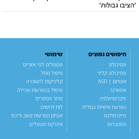
'הציבו גבולות'
חיפושים נפוצים
שימושי
פסיכולוג
מטפלים לפי אזורים
פסיכולוג קליני
טיפול מוזל
אוטיזם | ASD
קליניקות להשכרה
אספרגר
טיפול בהפרעות אכילה
פיברומיאלגיה
מדור הספרים
הפרעת אישיות גבולית
לוח דרושים
מיינדפולנס
אבחון הפרעות קשב וריכוז
התמכרות
אינדקס מטפלים