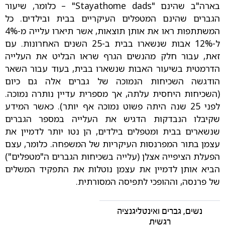
בארה"ב שהינם "Stayathome dads" – כלומר, שיעור
הגברים שהינם המטפלים העיקריים בבית ובילדים. כל
המשתתפות ראו את אותן תוצאות, אשר תיארו עלייה מ-4%
ל-12% אבות שנשארו בבית ב-25 השנים האחרונות. עם
זאת, עבור חלק מהנשים הגרף שראו הבליט את העלייה
הדרמטית בשיעור האבות שנשארו בבית, בעוד עבור השאר
הודגשה השכיחות הנמוכה של גברים אלה גם כיום
(השכיחות היחסית עלתה, אך מספרית עדיין נותרה נמוכה.
לפני 25 שנה היתה פשוט נמוכה אף יותר). כאשר המידע
שקיבלו הנבדקות הדגיש את העלייה במספר הגברים
שנשארים בבית ומטפלים בילדים, הן נטו יותר לדמיין את
עצמן בתור המפרנסות העיקריות של המשפחה. כלומר, עצם
הפעלת הציפייה אצלן (עלייה בשכיחות הגברים ה"מטפלים")
הביא אותן לדמיין את עצמן נוטלות את התפקיד המשלים
של פרנסה, וההופכי לתפיסה המסורתית.
נשים, גברים ואינטליגנציה
רגשית