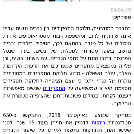
04.04.19
ספיר קינן
בחברה המודרנית, חלוקת התפקידים בין גברים ונשים עדיין
אינה שוויונית לרוב, ומושפעת רבות מסטריאוטיפים אודות
היכולות של כל מגדר. בהתאם לכך, הטיפול בילדים ובבית
נחשב באופן מסורתי למטלות של נשים, בעוד שנטל
הפרנסה ברובו מונח על כתפי הגברים. עם השינוי בשיח, וכן
עלייה בממצאים מחקריים שמפריכים את הדעות הקדומות
האלה, עולה השאלה - מדוע חלוקת התפקידים המסורתית
נותרת על כנה? יתכן כי עצם הציפייה לחלוקת תפקידים
מסוימת היא זו שמשפיעה על
התפקידים
שנשים מאפשרות
לעצמן לקחת. ובמילים פשוטות: יתכן שהציפייה משמרת את
החלוקה.
במחקר שבוצע באוקטובר 2018, התבקשו כ-650
סטודנטיות
רווקות
לדמיין את חייהן בעוד 15 שנה. לפני
שעשו זאת, הנבדקות נחשפו למידע על שיעור הגברים