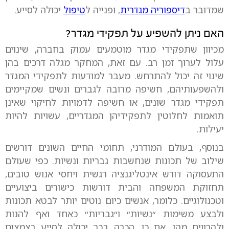
שמדובר ב
דיספוריה מגדרית
, ופנייה ל
טיפול
יכולה לסייע.
האם ניתן להשפיע על תפקידי מגדר?
מכיוון שתפקידי מגדר מוטמעים עמוק בחברה, שינוים
עלול לערוך זמן רב. עם זאת, המחקר מגלה דרכים בהן
שינוי זה יכול להתרחש. מעבר למודעות לתפקידי המגדר
ולהשפעותיהם, חשיפה מרובה לגברים ונשים שמקיימים
תפקידי מגדר שונים, או חשיפה לדמויות לחיקוי שאינן
תואמות לחלוטין לתפקידיהן המגדריים, עשויות להיות
יעילות.
בנוסף, בעולם המודרני, תחומי החיים השונים דורשים
שילוב של תכונות שנחשבות גבריות ונשיות. כפי שעולם
התעסוקה דורש אינטליגנציה רגשית ויחסי אנוש טובים,
תחזוקת המשפחה והבית דורשות כישורים ביצועיים
וטכנולוגיים. כלומר, אנשים כיום נוטים יותר לבטא תכונות
ולבצע משימות ״נשיות״ ו״גבריות״ כאחד ואף להנות
ולהרוויח מהן. אם כן, הכרה בכך יכולה לסייע בצמצום