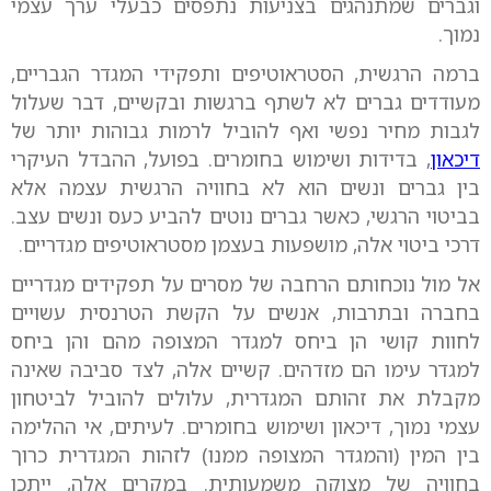
וגברים שמתנהגים בצניעות נתפסים כבעלי ערך עצמי
נמוך.
ברמה הרגשית, הסטראוטיפים ותפקידי המגדר הגבריים,
מעודדים גברים לא לשתף ברגשות ובקשיים, דבר שעלול
לגבות מחיר נפשי ואף להוביל לרמות גבוהות יותר של
דיכאון
, בדידות ושימוש בחומרים. בפועל, ההבדל העיקרי
בין גברים ונשים הוא לא בחוויה הרגשית עצמה אלא
בביטוי הרגשי, כאשר גברים נוטים להביע כעס ונשים עצב.
דרכי ביטוי אלה, מושפעות בעצמן מסטראוטיפים מגדריים.
אל מול נוכחותם הרחבה של מסרים על תפקידים מגדריים
בחברה ובתרבות, אנשים על הקשת הטרנסית עשויים
לחוות קושי הן ביחס למגדר המצופה מהם והן ביחס
למגדר עימו הם מזדהים. קשיים אלה, לצד סביבה שאינה
מקבלת את זהותם המגדרית, עלולים להוביל לביטחון
עצמי נמוך, דיכאון ושימוש בחומרים. לעיתים, אי ההלימה
בין המין (והמגדר המצופה ממנו) לזהות המגדרית כרוך
בחוויה של מצוקה משמעותית. במקרים אלה, ייתכן