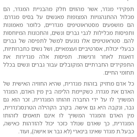
תפקידי מגדר, אשר מהווים חלק מהבניית המגדר, הם
מכלול ההתנהגויות המצופות מאנשים על בסיס מגדרם.
הם מושפעים מסטראוטיפים מגדריים, כלומר מאמונות
ותפיסות מכלילות לגבי גברים ונשים, והתכונות המיוחסות
להם. סטראוטיפים אלו נוגעים למשל לתפיסה של גברים
כבעלי יכולת, אסרטיביים ועצמאיים, ושל נשים כחברותיות,
דואגות לאחר ורגישות. תפיסות אלה מגדירות את
התפקידים החברתיים המקובלים עבור גברים ונשים בכלל
תחומי החיים.
כל אדם מחזיק בזהות מגדרית, שהיא החוויה האישית של
האדם את מגדרו. כשקיימת הלימה בין מין האדם, המגדר
המשויך לו על ידי החברה וזהותו המגדרית, זכר הוא גם
גבר, ונקבה היא גם אישה. בקרב הקהילה הטרנסג'נדרית,
מין האדם והמגדר המשויך לו אינם תואמים לזהותו
המגדרית, כך שאדם שנולד כזכר יכול להזדהות כאישה,
כבעל.ת מגדר שאינו בינארי (לא גבר או אישה), ועוד.