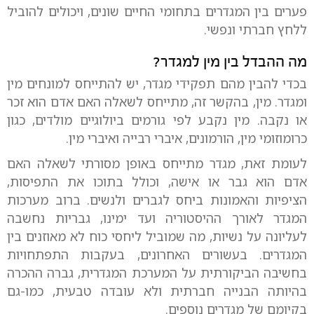
פערים בין המגדרים בתחומי החיים שונים, ויכולים להוביל
ללחץ חברתי ונפשי.
מה ההבדל בין מין למגדר?
בכדי להבין מהם תפקידי מגדר, יש להתייחס למונחים מין
ומגדר. מין, בהקשר זה, מתייחס לשאלה האם אדם הוא זכר
או נקבה. מין נקבע לפי גורמים ביולוגיים מולדים, כגון
כרומוזומי מין, הורמונים, איברי רבייה ואיברי מין.
לעומת זאת, מגדר מתייחס באופן מסורתי לשאלה האם
אדם הוא גבר או אישה, וכולל בתוכו את התפיסות,
הציפיות והאמונות ביחס לגברים ולנשים. ברוב מערכות
המגדר לאורך ההיסטוריה ועד ימינו, גבריות נחשבה
לעליונה על נשיות, מה שמוביל ליחסי כוח לא מאוזנים בין
המגדרים. בעשורים האחרונים, בעקבות התפתחויות
בחשיבה הביקורתית על המערכת המגדרית, גברה ההכרה
בהיותה הבנייה חברתית ולא עובדה טבעית, כמו-גם
בקיומם של מגדרים נוספים.