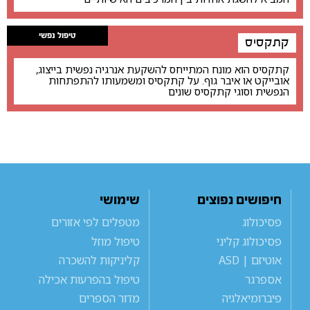
טיפול נפשי
קתקסיס
קתקסיס הוא מונח המתייחס להשקעת אנרגיה נפשית בייצוג,
אובייקט או איבר גוף. על קתקסיס ומשמעותו להתפתחות
הנפשית וסוגי קתקסיס שונים
חיפושים נפוצים
שימושי
פסיכולוג
מטפלים לפי אזורים
פסיכולוג קליני
טיפול מוזל
אוטיזם | ASD
קליניקות להשכרה
אספרגר
טיפול בהפרעות אכילה
פיברומיאלגיה
מדור הספרים