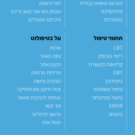
הפרעת אישיות גבולית
לוח דרושים
מיינדפולנס
אבחון הפרעות קשב וריכוז
התמכרות
אינדקס מטפלים
תחומי טיפול
על בטיפולנט
CBT
אודות
ריפוי בעיסוק
צוות האתר
קלינאות תקשורת
תקנון אתר
DBT
מדיניות פרטיות
ביופידבק
הצהרת נגישות
טיפול משפחתי
זכות תיקון עיון ומחיקה
טיפול פסיכולוגי
הנחיות לכתיבת מאמר
EMDR
צור קשר
היפנוזה
הרשם לניוזלטר
מפת אתר