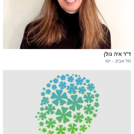
ד"ר איה גולן
תל אביב - יפו