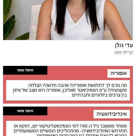
עדי גולן
קרית אונו
טיפול נפשי
אופוריה
מה גורם לך לתחושת אופוריה? אהבה חדשה? הצלחה
מקצועית? ע"פ הפסיכיאטר סאליבן, אופוריה היא מצב של איזון
בין צרכים ביולוגיים וחברתיים.
טיפול נפשי
אינדיבידואציה
מפחד ממשבר גיל ה-40? לפי הפסיכואנליטיקאי יונג, דווקא אז
תתרחש האינדיבידואציה- מהתהליכים הנפשיים המשמעותיים
המביא להשגת אחדות בין המרכיבים האישיותיים