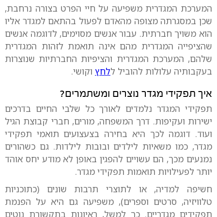
המערכת המגדרית משפיעה על חיי הפרט בצורה נרחבת,
שכן במסגרתה מצופה מהאדם לפעול בהתאם למגדר אליו
הוא משויך חברתית. עבור אנשים מסוימים, לדוגמה אנשים
שהציפייה המגדרית מהם אינה תואמת לזהות המגדרית
שלהם, המערכת המגדרית והציפיות החברתיות שנוצרות
בעקבותיה עלולות להוביל ל
לחץ
וקושי.
איך תפקידי מגדר נוצרים ומשתמרים?
תפקידי המגדר נלמדים לאורך כל שלבי החיים בדרכים
ישירות ועקיפות. דרך המשפחה, מורים, חברי קבוצת הגיל
ועוד. דוגמה לכך היא בחירה בצעצועים תואמי תפקידי
מגדר, כמו משאיות לילדים ובובות לילדות. גם כשהורים
נמנעים מכך, הם עשויים להפגין באופן לא מודע יחס אוהד
יותר לפעילויות תואמות תפקידי מגדר.
חשיפה למדיה, או לתוצרי תרבות שונים (כתוכניות
טלוויזיה, סרטים וספרים), משפיעה גם היא על הפנמת
תפקידים מגדריים. כך למשל, ראיונות בתקשורת נוטים