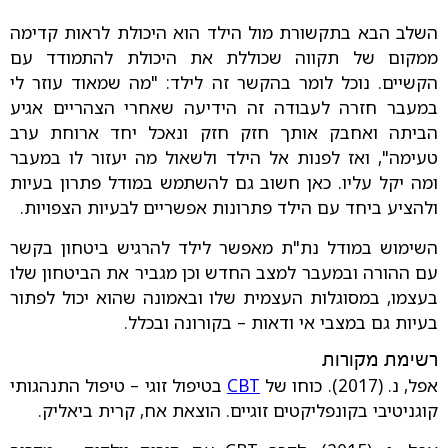
השלב הבא בתקשורת מול הילד הוא היכולת לראות קדימה
ממקום של תקווה שכוללת את היכולת להתמודד עם
הקשיים. נוכל לומר בהקשר זה לילד: "מה שמאוד עוזר לי
במעבר חזרה לעבודה זה הידיעה שאחרי הצהריים אגיע
הביתה ואחבק אותך חזק חזק ונאכל יחד ארוחת ערב
טעימה", ואז לפנות אל הילד ולשאול מה יעזור לו במעבר
ומה יקל עליו. כאן חשוב גם להשתמש במודל פתרון בעיות
ולהציע ביחד עם הילד פתרונות אפשריים לבעיות הצפויות.
השימוש במודל נת"ת מאפשר לילד להרגיש ביטחון בקשר
עם ההורה ובמעבר למצב החדש וכן מגביר את הביטחון שלו
בעצמו, במסוגלות העצמית שלו ובאמונה שהוא יכול לפתור
בעיות גם במצבי אי ודאות – בקורונה ובכלל.
רשימת מקורות
אפל, נ. (2017). כוחו של
CBT
בטיפול זוגי – טיפול התנהגותי
קוגניטיבי בקונפליקטים זוגיים. הוצאת אח, קרית ביאליק.