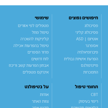
חיפושים נפוצים
שימושי
פסיכולוג
מטפלים לפי אזורים
פסיכולוג קליני
טיפול מוזל
אוטיזם | ASD
קליניקות להשכרה
אספרגר
טיפול בהפרעות אכילה
פיברומיאלגיה
מדור הספרים
הפרעת אישיות גבולית
לוח דרושים
מיינדפולנס
אבחון הפרעות קשב וריכוז
התמכרות
אינדקס מטפלים
תחומי טיפול
על בטיפולנט
CBT
אודות
ריפוי בעיסוק
צוות האתר
קלינאות תקשורת
תקנון אתר