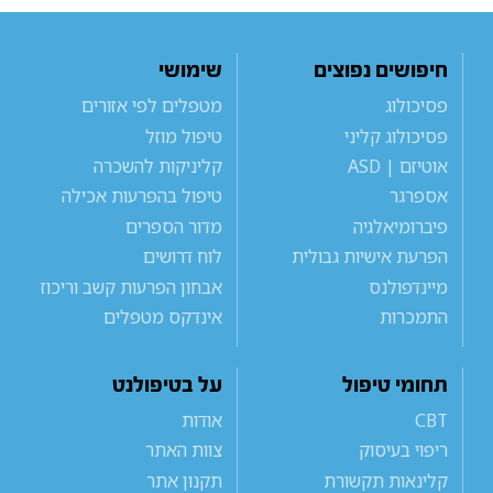
חיפושים נפוצים
שימושי
פסיכולוג
מטפלים לפי אזורים
פסיכולוג קליני
טיפול מוזל
אוטיזם | ASD
קליניקות להשכרה
אספרגר
טיפול בהפרעות אכילה
פיברומיאלגיה
מדור הספרים
הפרעת אישיות גבולית
לוח דרושים
מיינדפולנס
אבחון הפרעות קשב וריכוז
התמכרות
אינדקס מטפלים
תחומי טיפול
על בטיפולנט
CBT
אודות
ריפוי בעיסוק
צוות האתר
קלינאות תקשורת
תקנון אתר