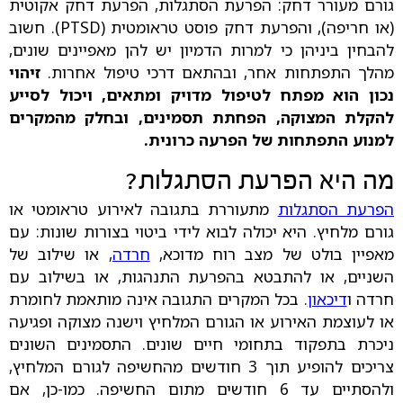
גורם מעורר דחק: הפרעת הסתגלות, הפרעת דחק אקוטית
(או חריפה), והפרעת דחק פוסט טראומטית (PTSD). חשוב
להבחין ביניהן כי למרות הדמיון יש להן מאפיינים שונים,
מהלך התפתחות אחר, ובהתאם דרכי טיפול אחרות.
זיהוי
נכון הוא מפתח לטיפול מדויק ומתאים, ויכול לסייע
להקלת המצוקה, הפחתת תסמינים, ובחלק מהמקרים
למנוע התפתחות של הפרעה כרונית.
מה היא הפרעת הסתגלות?
הפרעת הסתגלות
מתעוררת בתגובה לאירוע טראומטי או
גורם מלחיץ. היא יכולה לבוא לידי ביטוי בצורות שונות: עם
מאפיין בולט של מצב רוח מדוכא,
חרדה
, או שילוב של
השניים, או להתבטא בהפרעת התנהגות, או בשילוב עם
חרדה ו
דיכאון
. בכל המקרים התגובה אינה מותאמת לחומרת
או לעוצמת האירוע או הגורם המלחיץ וישנה מצוקה ופגיעה
ניכרת בתפקוד בתחומי חיים שונים. התסמינים השונים
צריכים להופיע תוך 3 חודשים מהחשיפה לגורם המלחיץ,
ולהסתיים עד 6 חודשים מתום החשיפה. כמו-כן, אם