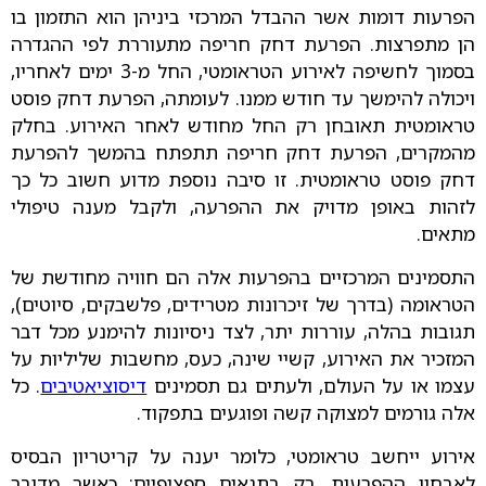
הפרעות דומות אשר ההבדל המרכזי ביניהן הוא התזמון בו
הן מתפרצות. הפרעת דחק חריפה מתעוררת לפי ההגדרה
בסמוך לחשיפה לאירוע הטראומטי, החל מ-3 ימים לאחריו,
ויכולה להימשך עד חודש ממנו. לעומתה, הפרעת דחק פוסט
טראומטית תאובחן רק החל מחודש לאחר האירוע. בחלק
מהמקרים, הפרעת דחק חריפה תתפתח בהמשך להפרעת
דחק פוסט טראומטית. זו סיבה נוספת מדוע חשוב כל כך
לזהות באופן מדויק את ההפרעה, ולקבל מענה טיפולי
מתאים.
התסמינים המרכזיים בהפרעות אלה הם חוויה מחודשת של
הטראומה (בדרך של זיכרונות מטרידים, פלשבקים, סיוטים),
תגובות בהלה, עוררות יתר, לצד ניסיונות להימנע מכל דבר
המזכיר את האירוע, קשיי שינה, כעס, מחשבות שליליות על
עצמו או על העולם, ולעתים גם תסמינים
דיסוציאטיבים
. כל
אלה גורמים למצוקה קשה ופוגעים בתפקוד.
אירוע ייחשב טראומטי, כלומר יענה על קריטריון הבסיס
לאבחון ההפרעות, רק בתנאים ספציפיים: כאשר מדובר