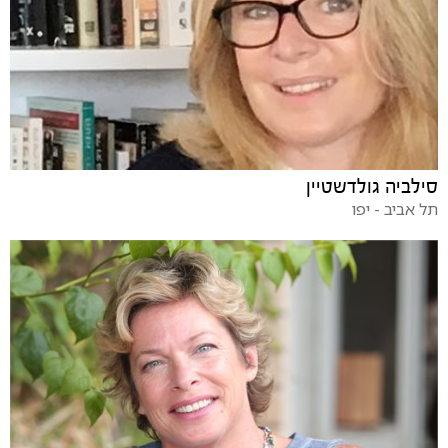
סילביה גולדשטיין
תל אביב - יפו