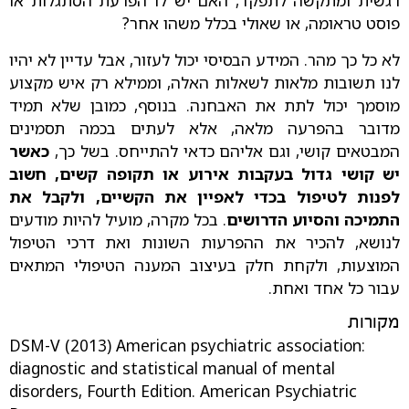
רגשית ומתקשה לתפקד, האם יש לו הפרעת הסתגלות או
פוסט טראומה, או שאולי בכלל משהו אחר?
לא כל כך מהר. המידע הבסיסי יכול לעזור, אבל עדיין לא יהיו
לנו תשובות מלאות לשאלות האלה, וממילא רק איש מקצוע
מוסמך יכול לתת את האבחנה. בנוסף, כמובן שלא תמיד
מדובר בהפרעה מלאה, אלא לעתים בכמה תסמינים
המבטאים קושי, וגם אליהם כדאי להתייחס. בשל כך,
כאשר
יש קושי גדול בעקבות אירוע או תקופה קשים, חשוב
לפנות לטיפול בכדי לאפיין את הקשיים, ולקבל את
התמיכה והסיוע הדרושים
. בכל מקרה, מועיל להיות מודעים
לנושא, להכיר את ההפרעות השונות ואת דרכי הטיפול
המוצעות, ולקחת חלק בעיצוב המענה הטיפולי המתאים
עבור כל אחד ואחת.
מקורות
DSM-V (2013) American psychiatric association:
diagnostic and statistical manual of mental
disorders, Fourth Edition. American Psychiatric