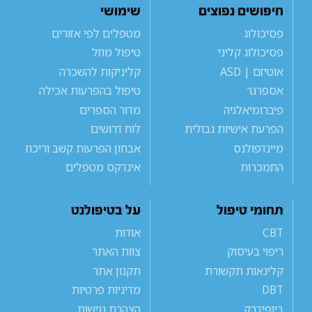
חיפושים נפוצים
שימושי
פסיכולוג
מטפלים לפי אזורים
פסיכולוג קליני
טיפול מוזל
אוטיזם | ASD
קליניקות להשכרה
אספרגר
טיפול בהפרעות אכילה
פיברומיאלגיה
מדור הספרים
הפרעת אישיות גבולית
לוח דרושים
מיינדפולנס
אבחון הפרעות קשב וריכוז
התמכרות
אינדקס מטפלים
תחומי טיפול
על בטיפולנט
CBT
אודות
ריפוי בעיסוק
צוות האתר
קלינאות תקשורת
תקנון אתר
DBT
מדיניות פרטיות
ביופידבק
הצהרת נגישות