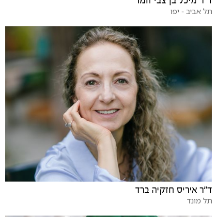
ד"ר מיכל בן צבי זומר
תל אביב - יפו
ד"ר איריס חזקיה ברד
תל מונד