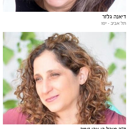
דיאנה גלזר
תל אביב - יפו