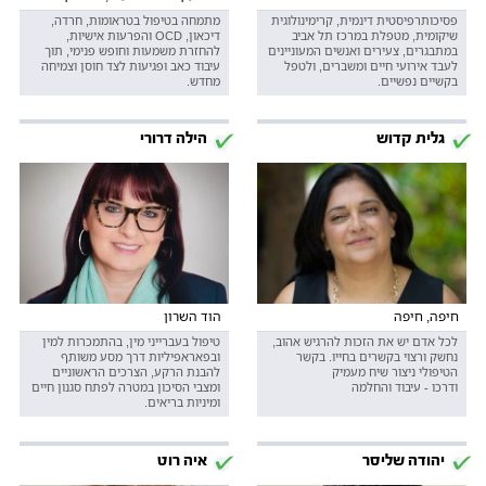
פסיכותרפיסטית דינמית, קרימינולוגית
מתמחה בטיפול בטראומות, חרדה,
שיקומית, מטפלת במרכז תל אביב
דיכאון, OCD והפרעות אישיות,
במתבגרים, צעירים ואנשים המעוניינים
להחזרת משמעות וחופש פנימי, תוך
לעבד אירועי חיים ומשברים, ולטפל
עיבוד כאב ופגיעות לצד חוסן וצמיחה
בקשיים נפשיים.
מחדש.
גלית קדוש
הילה דרורי
חיפה, חיפה
הוד השרון
לכל אדם יש את הזכות להרגיש אהוב,
טיפול בעברייני מין, בהתמכרות למין
נחשק ורצוי בקשרים בחייו. בקשר
ובפאראפיליות דרך מסע משותף
הטיפולי ניצור שיח מעמיק
להבנת הרקע, הצרכים הראשוניים
ודרכו - עיבוד והחלמה
ומצבי הסיכון במטרה לפתח סגנון חיים
ומיניות בריאים.
יהודה שליסר
איה רוט