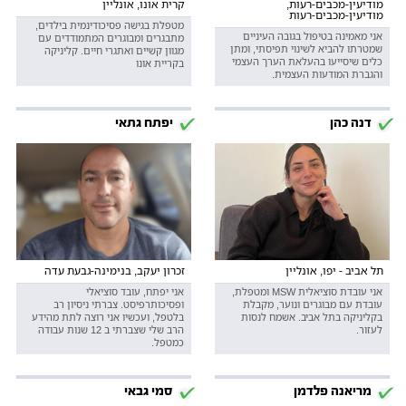
מודיעין-מכבים-רעות,
קרית אונו, אונליין
מודיעין-מכבים-רעות
מטפלת בגישה פסיכודינמית בילדים,
אני מאמינה בטיפול בגובה העיניים
מתבגרים ומבוגרים המתמודדים עם
שמטרתו להביא לשינוי תפיסתי, ומתן
מגוון קשיים ואתגרי חיים. קליניקה
כלים שיסייעו בהעלאת הערך העצמי
בקריית אונו
והגברת המודעות העצמית.
דנה כהן
יפתח גתאי
תל אביב - יפו, אונליין
זכרון יעקב, בנימינה-גבעת עדה
אני עובדת סוציאלית MSW ומטפלת,
אני יפתח, עובד סוציאלי
עובדת עם מבוגרים ונוער, מקבלת
ופסיכותרפיסט. צברתי ניסיון רב
בקליניקה בתל אביב. אשמח לנסות
בלטפל, ועכשיו אני רוצה לתת מהידע
לעזור.
הרב שלי שצברתי ב 12 שנות עבודה
כמטפל.
מריאנה פלדמן
סמי גבאי