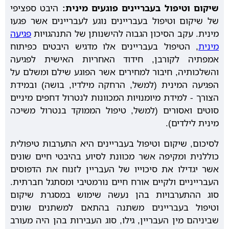
שיקום וטיפול בעבריינים פוגעים מינית:
היבט ספציפי
של שיקום וטיפול בעבריינים נוגע לעבריינים אשר פגעו
מינית. עקב הסיכון הגבוה להישנותן של התנהגויות
פגיעה
מינית
, הטיפול בעבריינים אלו מדגיש היבטים כפיתוח
אמפתיה לקורבן, חידוד האחריות האישית לפגיעה
והשלכותיה, חיבור למחירים אשר הפוגע שילם ומשלם על
הפגיעה המינית (למשל, הרחקה מילדיו, בושה) ובמידת
הצורך - למידת מיומנויות המכוונות לנטרול דחפים מיניים
סוטים ואסורים (למשל, טיפול הממוקד בנטרול משיכה
מינית לילדים).
לסיכום, שיקום וטיפול בעבריינים היא התערבות טיפולית
כוללנית ומקיפה אשר מכוונת לסיוע בהיבטי חיים שונים
אשר יגדילו את סיכוייו של העבריין לזנוח את הדפוסים
העברייניים ולקיים אורח חיים נורמטיבי ומסתגל חברתית.
סוג ההתערבויות בהן נעשה שימוש במסגרת שיקום
וטיפול בעבריינים משתנה בהתאם למשתנים שונים
שביניהם מין העבריין, גילו, סוג העבירות בהן היה מעורב