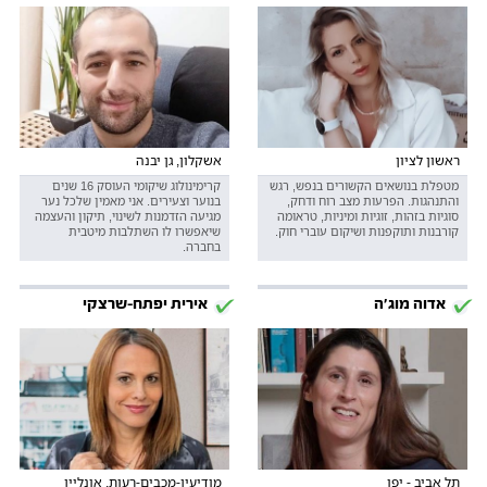
ראשון לציון
אשקלון, גן יבנה
מטפלת בנושאים הקשורים בנפש, רגש
קרימינולוג שיקומי העוסק 16 שנים
והתנהגות. הפרעות מצב רוח ודחק,
בנוער וצעירים. אני מאמין שלכל נער
סוגיות בזהות, זוגיות ומיניות, טראומה
מגיעה הזדמנות לשינוי, תיקון והעצמה
קורבנות ותוקפנות ושיקום עוברי חוק.
שיאפשרו לו השתלבות מיטבית
בחברה.
אדוה מוג'ה
אירית יפתח-שרצקי
תל אביב - יפו
מודיעין-מכבים-רעות, אונליין