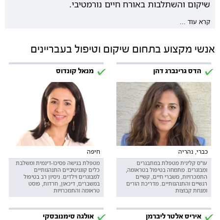
שיקום והשתלבות באורח חיים נורמטיבי.
קרא עוד ...
אנשי מקצוע בתחום שיקום וטיפול בעבריינים
הדס גרינברג דהן
מנאל קונדוס
כברי, נהריה
חיפה
עו"ס קלינית מטפלת במתבגרים
מטפלת בגישה פסיכו-דינמית ומשלבת
ומבוגרים. מתמחה בטיפול בטראומה,
כלים קוגניטיביים התנהגותיים
התמכרויות, משברי חיים, קשיים
למבוגרים וילדים. ניסיון רב בטיפול
רגשיים והתנהגותיים. מדריכת הורים
במשברים, דיכאון, חרדות, פוסט
ומנחת קבוצות
טראומה והתמכרויות
איריס אלטר ליברמן
אולגה סימנובסקי