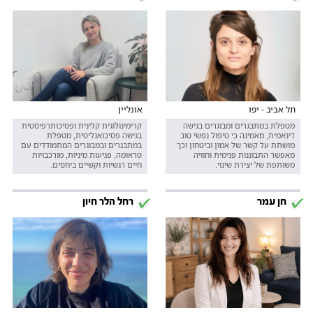
תל אביב - יפו
אונליין
מטפלת במתבגרים ומבוגרים בגישה
קרימינולוגית קלינית ופסיכותרפיסטית
דינאמית, מאמינה כי טיפול נפשי טוב
בגישה פסיכואנליטית, מטפלת
מושתת על קשר של אמון וביטחון וכך
במתבגרים ובמבוגרים המתמודדים עם
מאפשר התבוננות פנימית וחוויה
טראומה, פגיעות מיניות, מורכבויות
משותפת של יצירת שינוי.
חיים רגשיות וקשיים ביחסים.
חן עמר
רחל הלר חיון