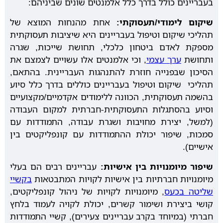
בעבריינים כולל בדרך כלל אלמנטים שונים שביניהם:
שיקום לימודי/תעסוקתי:
אחת מהנחות המוצא של
תהליכי שיקום וטיפול בעבריינים היא שיציבות תעסוקתית
מספקת לאדם ביטחון כלכלי, תחושת שייכות, שגרה
ותחושת
ערך עצמי
, וכי אלמנטים אלו עשויים לצמצם את
הסיכון שבפנייה חוזרת להתנהגות העבריינית. בהתאם,
תהליכי שיקום וטיפול בעבריינים כוללים בדרך כלל סיוע
בהשמה תעסוקתית, הכוונה ללימודים אקדמיים/מקצועיים
וסיוע בהסתגלות התעסוקתית-חברתית למקום העבודה
(למשל, יצירת מחויבות ושגרת עבודה, התמודדות עם
סמכות, שיפור יכולת ההתמודדות עם קונפליקטים בין
אישיים).
שיפור מיומנויות בין אישיות:
עבריינים רבים הם בעלי
מיומנויות חברתיות בין אישיות לקויות המתבטאות
בקשיי
שליטה בכעס
, מיומנויות לקויות של ניהול קונפליקטים,
קושי ביצירת ושימור קשרים, יכולת לקויה לעמוד בלחץ
חברתי (במיוחד בקרב עבריינים צעירים), קשיי התמודדות