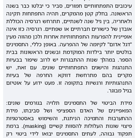
עיכובים התפתחותיים חמורים, סביר כי יבלטו כבר בשנה
הראשונה. בחלק קטן מהמקרים, תהיה התפתחות תקינה
ולאחריה, בין גיל שנה לשנתיים, תתרחש רגרסיה הכוללת
אובדן של כישורים חברתיים או שפתיים. רגרסיה כזו אינה
אופיינית להפרעות התפתחותיות אחרות ולכן מהווה מעין
"דגל אדום" לקיומה של ההפרעה. באופן כללי, התסמינים
בולטים יותר בילדות המוקדמת ובשנים הראשונות בבית
הספר. במהלך שנות ההתבגרות יש לרוב שיפור בבעיות
התנהגות והישגים התפתחותיים שונים. עם זאת, יש
מקרים בהם מתרחשת דווקא החרפה של בעיות
התנהגותיות ורגשיות בתקופה זו. מעט ידוע על אוטיזם
בגיל מבוגר.
מידת הביטוי של התסמינים תלויה בגורמים שונים:
המאפיינים של האדם הספציפי ושל סביבתו, מידת
ההתערבות והתמיכה הניתנת, והשימוש באסטרטגיות
פיצוי שונות העלולות להסוות קשיים (masking). ברמת
תפקוד גבוהה, לעתים התסמינים יבואו לידי ביטוי רק