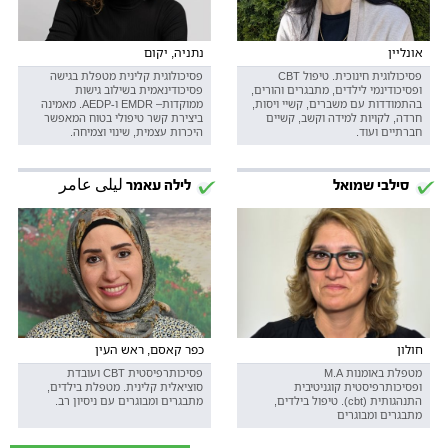
אונליין
נתניה, יקום
פסיכולוגית חינוכית. טיפול CBT
פסיכולוגית קלינית מטפלת בגישה
ופסיכודינמי לילדים, מתבגרים והורים,
פסיכודינאמית בשילוב גישות
בהתמודדות עם משברים, קשיי ויסות,
ממוקדות– EMDR ו-AEDP. מאמינה
חרדה, לקויות למידה וקשב, קשיים
ביצירת קשר טיפולי בטוח המאפשר
חברתיים ועוד.
היכרות עצמית, שינוי וצמיחה.
סילבי שמואל
לילה עאמר ليلى عامر
חולון
כפר קאסם, ראש העין
מטפלת באומנות M.A
פסיכותרפיסטית CBT ועובדת
ופסיכותרפיסטית קוגניטיבית
סוציאלית קלינית. מטפלת בילדים,
התנהגותית (cbt). טיפול בילדים,
מתבגרים ומבוגרים עם ניסיון רב.
מתבגרים ומבוגרים