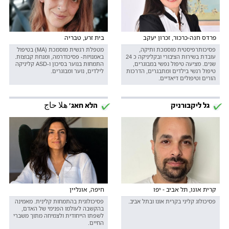
פרדס חנה-כרכור, זכרון יעקב
בית זרע, טבריה
פסיכותרפיסטית מוסמכת ותיקה,
מטפלת רגשית מוסמכת (MA) בטיפול
עובדת בשירות הציבורי ובקליניקה כ 24
באמנויות- פסיכודרמה, ומנחת קבוצות.
שנים. מציעה טיפול נפשי במבוגרים,
התמחות בנוער בסיכון ו-ASD קליניקה
טיפול רגשי בילדים ומתבגרים, הדרכות
לילדים, נוער ומבוגרים.
הורים וטיפולים דיאדיים.
גל ליקבורניק
הלא חאג' هلا حاج
קרית אונו, תל אביב - יפו
חיפה, אונליין
פסיכולוג קליני בקרית אונו ובתל אביב.
פסיכולוגית בהתמחות קלינית. מאמינה
בהקשבה לעולמו הפנימי של האדם,
לשפתו הייחודית ולצמיחה מתוך משברי
החיים.