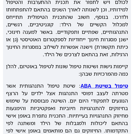
לכולם ויש לתפור את תכנית ההתערבות והטיפול
למידותיו, וכן לשנותה לאורך השנים בהתאם להתפתחותו
ולדרכו. בנוסף, חשוב שהתכנית הטיפולית תתייחס
למכלול הקשיים של הילד: קוגניטיביים, רגשיים,
התנהגותיים, שפתיים ותפקודיים. באשר למענה חינוכי,
ישנן מסגרות חינוך ייחודיות לספקטרום האוטיסטי (גן או
כיתת תקשורת) וישנה אפשרות לשילוב במסגרות החינוך
הרגילות, זאת בהתאם לצרכים של הילד.
קיימות גישות ושיטות טיפול שונות לטיפול באוטיזם, להלן
כמה מהמרכזיות שבהן:
טיפול בשיטת ABA
: שיטת טיפול התנהגותית אשר
מטרתה לעצב דפוסי התנהגות אצל ילדים על הרצף
הנוגעים לתפקודי היום יום. השיטה מבוססת על שימוש
בחיזוקים להתנהגויות חיוביות ואפקטיביות והימנעות
מחיזוק התנהגויות בעייתיות. התכנית נתפרת באופן אישי
בהתאם ליכולות ולמגבלות של הילד ומשתנה לפי
התקדמותו. החיזוקים גם הם מותאמים באופן אישי לפי