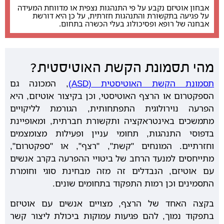
אבחון אוטיזם נקבע על פי התנהגות נצפית או מדווחת המעידה
על פגיעה בתקשורת והתנהגות חזרתית, על כן היא דורשת
אבחנה של רופא ופסיכולוג בעלי הכשרה בתחום.
מהי תסמונת הקשת האוטיסטית?
תסמונת הקשת האוטיסטית (ASD)
, המכונה גם
הספקטרום או הרצף האוטיסטי, וכן בקיצור אוטיזם, היא
הפרעה נוירולוגית התפתחותית, הגורמת לליקויים
מתמשכים באינטראקציה ותקשורת חברתית, ומאופיינת
בדפוסי התנהגות, תחומי עניין ופעילות מצומצמים
וחזרתיים. המונחים "קשת", "רצף", או "ספקטרום",
מתייחסים למנעד הרחב של ביטויי ההפרעה בקרב אנשים
עם אוטיזם, הנבדלים זה מזה מבחינת סוגי וחומרת
התסמינים וכן רמות התפקוד בתחומים שונים.
בקצה האחד של הרצף, מצויים אנשים עם אוטיזם
בתפקוד נמוך, להם פגיעות עמוקות ביכולת ליצור קשר