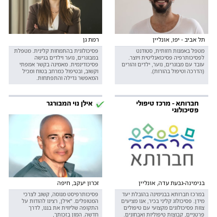
תל אביב - יפו, אונליין
רמת גן
מטפל באמנות חזותית, סטודנט
פסיכולוגית בהתמחות קלינית. מטפלת
לפסיכותרפיה פסיכואנליטית ויוצר.
במבוגרים, נוער וילדים בגישה
עובד עם מבוגרים, נוער, ילדים והורים
פסיכודינמית. מאמינה בקשר אמפתי
(הדרכה וטיפול בהורות).
וקשוב, ובטיפול כמרחב בטוח ומכיל
המאפשר גדילה והתפתחות.
חברותא - מרכז טיפולי
אילן נוי המבורגר
פסיכולוגי
בנימינה-גבעת עדה, אונליין
זכרון יעקב, חיפה
במרכז חברותא בבנימינה בהובלת יעד
פסיכותרפיסט מנוסה, קשוב לצרכי
מידן. פסיכולוג קליני בכיר, אנו מציעים
המטופלים. "אילן, רצינו להודות על
צוות פסיכולוגים מקצועי עם טיפולים
התקופה שליווית את בננו, לדרך
פרטניים, קבוצות טיפוליות ואבחונים.
חדשה. המון בזכותך,