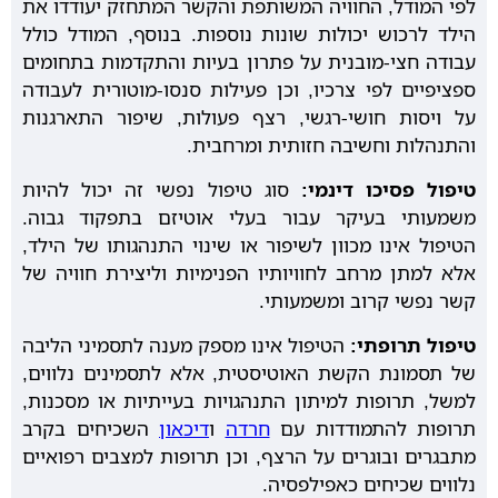
לפי המודל, החוויה המשותפת והקשר המתחזק יעודדו את
הילד לרכוש יכולות שונות נוספות. בנוסף, המודל כולל
עבודה חצי-מובנית על פתרון בעיות והתקדמות בתחומים
ספציפיים לפי צרכיו, וכן פעילות סנסו-מוטורית לעבודה
על ויסות חושי-רגשי, רצף פעולות, שיפור התארגנות
והתנהלות וחשיבה חזותית ומרחבית.
טיפול פסיכו דינמי:
סוג טיפול נפשי זה יכול להיות
משמעותי בעיקר עבור בעלי אוטיזם בתפקוד גבוה.
הטיפול אינו מכוון לשיפור או שינוי התנהגותו של הילד,
אלא למתן מרחב לחוויותיו הפנימיות וליצירת חוויה של
קשר נפשי קרוב ומשמעותי.
טיפול תרופתי:
הטיפול אינו מספק מענה לתסמיני הליבה
של תסמונת הקשת האוטיסטית, אלא לתסמינים נלווים,
למשל, תרופות למיתון התנהגויות בעייתיות או מסכנות,
תרופות להתמודדות עם
חרדה
ו
דיכאון
השכיחים בקרב
מתבגרים ובוגרים על הרצף, וכן תרופות למצבים רפואיים
נלווים שכיחים כאפילפסיה.