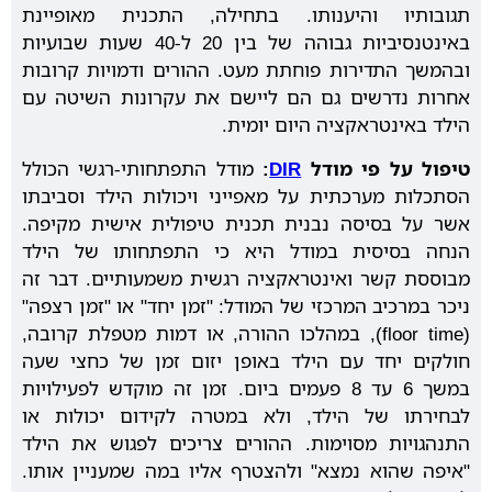
תגובותיו והיענותו. בתחילה, התכנית מאופיינת
באינטנסיביות גבוהה של בין 20 ל-40 שעות שבועיות
ובהמשך התדירות פוחתת מעט. ההורים ודמויות קרובות
אחרות נדרשים גם הם ליישם את עקרונות השיטה עם
הילד באינטראקציה היום יומית.
טיפול על פי מודל
DIR
:
מודל התפתחותי-רגשי הכולל
הסתכלות מערכתית על מאפייני ויכולות הילד וסביבתו
אשר על בסיסה נבנית תכנית טיפולית אישית מקיפה.
הנחה בסיסית במודל היא כי התפתחותו של הילד
מבוססת קשר ואינטראקציה רגשית משמעותיים. דבר זה
ניכר במרכיב המרכזי של המודל: "זמן יחד" או "זמן רצפה"
(floor time), במהלכו ההורה, או דמות מטפלת קרובה,
חולקים יחד עם הילד באופן יזום זמן של כחצי שעה
במשך 6 עד 8 פעמים ביום. זמן זה מוקדש לפעילויות
לבחירתו של הילד, ולא במטרה לקידום יכולות או
התנהגויות מסוימות. ההורים צריכים לפגוש את הילד
"איפה שהוא נמצא" ולהצטרף אליו במה שמעניין אותו.