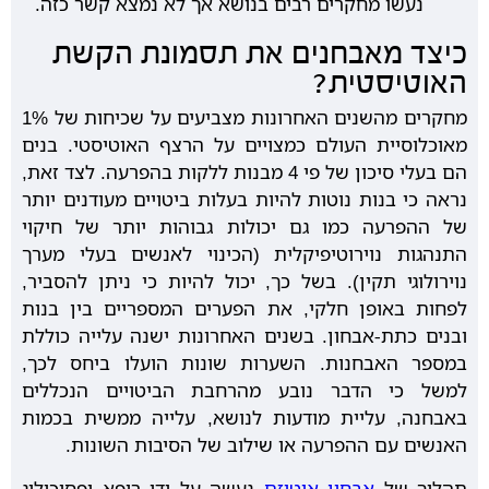
נעשו מחקרים רבים בנושא אך לא נמצא קשר כזה.
כיצד מאבחנים את תסמונת הקשת
האוטיסטית?
מחקרים מהשנים האחרונות מצביעים על שכיחות של 1%
מאוכלוסיית העולם כמצויים על הרצף האוטיסטי. בנים
הם בעלי סיכון של פי 4 מבנות ללקות בהפרעה. לצד זאת,
נראה כי בנות נוטות להיות בעלות ביטויים מעודנים יותר
של ההפרעה כמו גם יכולות גבוהות יותר של חיקוי
התנהגות נוירוטיפיקלית (הכינוי לאנשים בעלי מערך
נוירולוגי תקין). בשל כך, יכול להיות כי ניתן להסביר,
לפחות באופן חלקי, את הפערים המספריים בין בנות
ובנים כתת-אבחון. בשנים האחרונות ישנה עלייה כוללת
במספר האבחנות. השערות שונות הועלו ביחס לכך,
למשל כי הדבר נובע מהרחבת הביטויים הנכללים
באבחנה, עליית מודעות לנושא, עלייה ממשית בכמות
האנשים עם ההפרעה או שילוב של הסיבות השונות.
תהליך של
אבחון אוטיזם
נעשה על ידי רופא ופסיכולוג