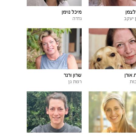
לצמן
מיכל נוימן
ן יעקב
גדרה
 אורן
שרון ורנר
ות
רמת גן