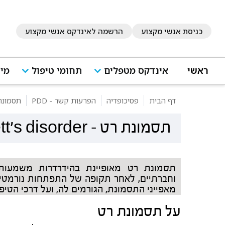
כניסת אנשי מקצוע
הרשמה לאינדקס אנשי מקצוע
ראשי
אינדקס מטפלים
תחומי טיפול
מיד
דף הבית
פסיכופדיה
הפרעות קשר - PDD
תסמונת
תסמונת רט
-
tt's disorder
תסמונת רט מאופיינת בהידרדרות משמעותית 
וחברתיים, לאחר תקופה של התפתחות נורמטיבי
מאפייני התסמונת, הגורמים לה, ועל דרכי הטיפו
על תסמונת רט