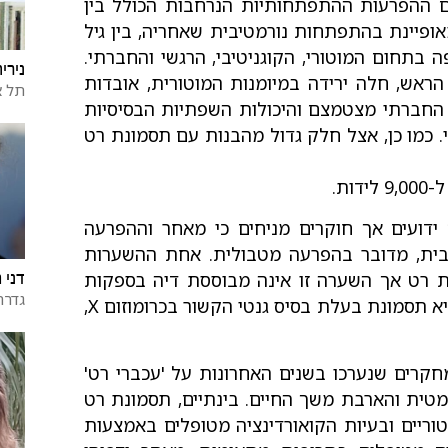
 ההפרעות ההתפתחותיות הנרחבות הכולל בין
ופיינת בהתפתחות נורמטיבית שאחריה, בין גיל
 בתחום המוטורי, הקוגניטיבי, הרגשי והחברתי.
נירי
ראש, חלה ירידה במיומנות המוטורית, אובדות
תל א
ן החברתי מצטמצם והיכולות השפתיות הבסיסיות
 כמו כן, אצל חלק גדול מהבנות עם תסמונת רט
ת.
ידועים אך חוקרים מניחים כי מאחר וההפרעה
ת, מדובר בהפרעה מטבולית. אחת ההשערות
דני 
ת רט אך השערה זו אינה מבוססת דיה בספקות
גדרה
הקלינית. השערה נוספת מציעה כי תסמונת רט היא תסמונת בעלת בסיס גנטי הקשור בכרומוזום X,
מחקרים שנערכו בשנים האחרונות על 'עכברי רט'
מטית והארבת משך החיים. בינתיים, תסמונת רט
וריים ובעיות הקואורדינציה מטופלים באמצעות