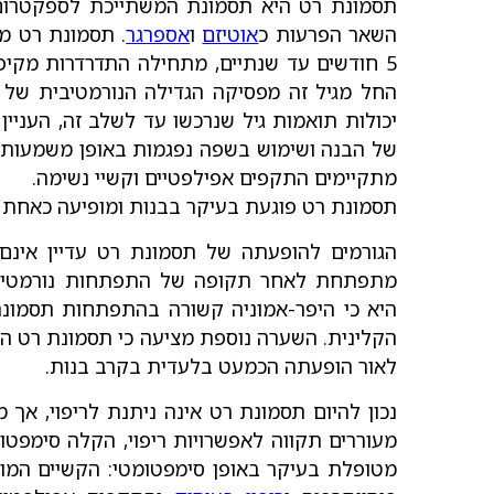
תסמונת רט היא תסמונת המשתייכת לספקטרום
השאר הפרעות כ
אוטיזם
ו
אספרגר
. תסמונת רט מא
5 חודשים עד שנתיים, מתחילה התדרדרות מקיפה
החל מגיל זה מפסיקה הגדילה הנורמטיבית של ה
יכולות תואמות גיל שנרכשו עד לשלב זה, העניי
של הבנה ושימוש בשפה נפגמות באופן משמעותי.
מתקיימים התקפים אפילפטיים וקשיי נשימה.
תסמונת רט פוגעת בעיקר בבנות ומופיעה כאחת ל-9,000 לידו
הגורמים להופעתה של תסמונת רט עדיין אינם 
מתפתחת לאחר תקופה של התפתחות נורמטיבי
היא כי היפר-אמוניה קשורה בהתפתחות תסמונ
לאור הופעתה הכמעט בלעדית בקרב בנות.
נכון להיום תסמונת רט אינה ניתנת לריפוי, אך 
מעוררים תקווה לאפשרויות ריפוי, הקלה סימפטו
מטופלת בעיקר באופן סימפטומטי: הקשיים המוט