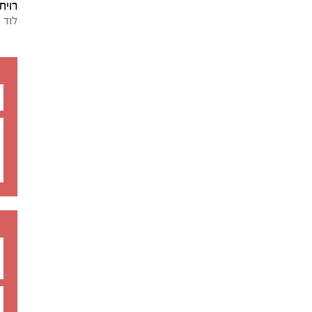
רוית 
לוד