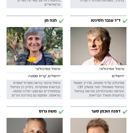
בנימין , מאבחנת פסיכודידקטית.
בהתמודדות עם קשיים רגשיים
ובינאישיים.
ד"ר ענבר חסינטו
חנה מן
טיפול פסיכולוגי
טיפול פסיכולוגי
ירושלים
ירושלים, קרית שמונה
פסיכולוג קליני מומחה, מדריך ומטפל
טיפול פרטני בגישה פסכיודינאמית
בטיפול משפחתי וזוגי (משלב CBT
ובגישות ממוקדות. ניסיון רב בטיפול
והגישה המערכתית), מורשה בטיפול
במתמודדים עם מצבי חרדה ופוסט-
בהיפנוזה משרד הבריאות.
טראומה. עוסקת גם בהדרכת הורים.
דפנה הוכמן סער
משה גרוס