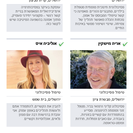
ירושלים
ירושלים, קרית טבעון
פסיכולוגית חינוכית מומחית מטפלת
עוסקת בעיקר בפסיכותרפיה
בילדים, מתבגרים והורים. מאמינה כי
אינדיבידואלית המאפשרת בניית
קשר טיפולי המבוסס על אמון,
קשר רגשי – מקצועי יחידני מעמיק,
נוכחות והכלה מאפשר תהליך של
מתוך אמונה בהשפעה המיטיבה שיש
צמיחה, שינוי ושיפור ממשי באיכות
לקשר כזה.
החיים.
אריה מישקין
אוליביה איס
טיפול פסיכולוגי
טיפול פסיכולוגי
ירושלים, מבשרת ציון
ירושלים, בית שמש
פסיכולוג קליני ורפואי בכיר, מטפל
להבין את הקשיים, להתמודד אתם
זוגי ומומחה להיפנוזה. מסייע
ולעשות תהליכים באופן עמוק. אני
בהתמודדות עם קשיים בזוגיות,
עובדת ברגישות רבה עם מגוון
בעבודה, עם כאבים ומחלות, חרדות
גלאים, אוכלוסיות וקשיים.
ופוסט-טראומה.