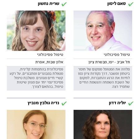
סאם ליסון
שרית נחשון
טיפול פסיכולוגי
טיפול פסיכולוגי
תל אביב - יפו, מבשרת ציון
אלון שבות, אפרת
מלווה את המטופל ממקום של חוסר
פסיכולוגית בהתמחות קלינית,
ביטחון ומשבר, דרך נקודות ציון כמו
מטפלת במבוגרים ומתבגרים, על רקע
לחיות את הרגע והתגברות, למקום
קשיי חיים מגוונים. משלבת טיפול
של השבת השמחה והגשמת החיים
פסיכודינמי יחד עם מגוון שיטות
שתמיד רצה.
טיפול, בהתאם לצורך.
יוליה דדון
נדיה גולבץ מנביץ