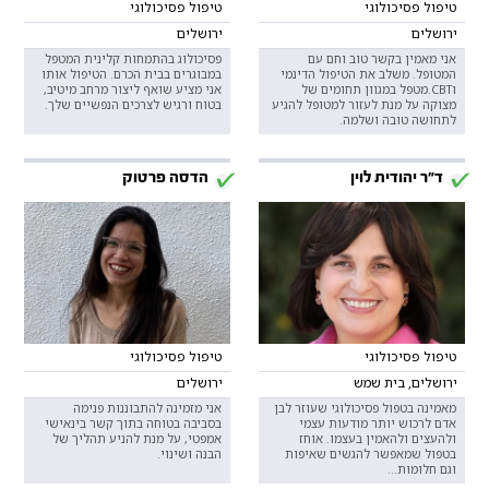
טיפול פסיכולוגי
טיפול פסיכולוגי
ירושלים
ירושלים
אני מאמין בקשר טוב וחם עם
פסיכולוג בהתמחות קלינית המטפל
המטופל. משלב את הטיפול הדינמי
במבוגרים בבית הכרם. הטיפול אותו
וCBT.מטפל במגוון תחומים של
אני מציע שואף ליצור מרחב מיטיב,
מצוקה על מנת לעזור למטופל להגיע
בטוח ורגיש לצרכים הנפשיים שלך.
לתחושה טובה ושלמה.
ד"ר יהודית לוין
הדסה פרטוק
טיפול פסיכולוגי
טיפול פסיכולוגי
ירושלים, בית שמש
ירושלים
מאמינה בטפול פסיכולוגי שעוזר לבן
אני מזמינה להתבוננות פנימה
אדם לרכוש יותר מודעות עצמי
בסביבה בטוחה בתוך קשר בינאישי
ולהעצים ולהאמין בעצמו. אוחז
אמפטי, על מנת להניע תהליך של
בטפול שמאפשר להגשים שאיפות
הבנה ושינוי.
וגם חלומות...