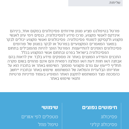
שליחות.
פורטל בטיפולנט מציע מגוון שירותים פסיכולוגים במקום אחד, ביניהם
אינדקס לאנשי מקצוע, מרכז מידע לפסיכולוגיה, כנסים וימי עיון לאנשי
מקצוע ולקסיקון למונחי פסיכולוגיה. פסיכולוגים ואנשי מקצוע יכולים לבקר
במאגר המאמרים המקצועיים בפורטל או לבקר במגוון של פורומים
פסיכולוגים הזמינים להתייעצות. הפורטל הופך להיות מהמובילים בתחום
הפסיכולוגיה בישראל בפרט ובתחום אנשי המקצוע בכלל.
התכנים והמידע המוצגים באתר זה מספקים מידע בלבד. אין לראות בהם
אבחנה ו/או חוות דעת ו/או המלצה רפואית והם אינם מהווים בשום מקרה
תחליף לייעוץ עם גורם מקצועי מוסמך. השימוש באתר או בתכניו הוא על
אחריותו הבלעדית והמלאה של המשתמש. שימוש באתר ובתכניו ייחשב
כהסכמה מצד המשתמש לתקנון האתר המופיע בעמוד מדיניות פרטיות
ותנאי שימוש באתר.
חיפושים נפוצים
שימושי
פסיכולוג
מטפלים לפי אזורים
פסיכולוג קליני
טיפול מוזל