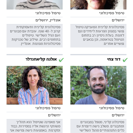
טיפול פסיכולוגי
טיפול פסיכולוגי
ירושלים
אונליין, ירושלים
פסיכולוגית קלינית המעניקה טיפול
פסיכולוגית קלינית ותעסוקתית
נפשי במגוון הפרעות ליחידים וגם
קרוב ל- 40 שנה. עובדת עם מבוגרים
לזוגות. בעלת ניסיון רב בתחום
ועם הגיל השלישי. טיפולים
הטיפול בטראומה, וכן בכאבים
בתחומים רבים, שילוב של טכניקות
נפשיים אחרים.
פסיכולוגיות מגוונות. אונליין.
דוד צחי
אולגה קליאחנדלר
טיפול פסיכולוגי
טיפול פסיכולוגי
ירושלים
ירושלים
פסיכולוג קליני, מטפל במבוגרים
אני מאמינה שטיפול הוא תהליך
ומתבגרים. משלב גישה דינמית עם
משותף וניגשת אליו במסירות, כבוד
כלים התנהגותיים מהגל השלישי
וסקרנות. באמצעות גישה גמישה אני