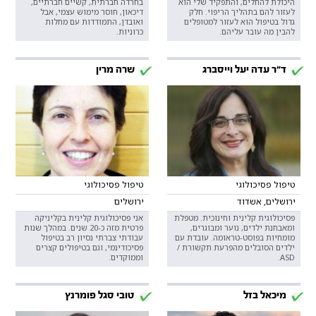
היכולת להחלים, והתפקיד שלי הוא
בחרדה חברתית, קשיים חברתיים,
לעזור להם בתהליך הריפוי. חלק
דיכאון, חוסר מימוש עצמי, אבל
גדול בטיפול הוא לעזור למטופלים
ואובדן, התמודדות עם מחלות
להבין מה עובר עליהם.
כרוניות.
ד"ר עדה יעל וייסברג
שרה מרין
טיפול פסיכולוגי
טיפול פסיכולוגי
ירושלים, אשדוד
ירושלים
פסיכולוגית קלינית וחינוכית. מטפלת
אני פסיכולוגית קלינית בקליניקה
ומאבחנת ילדים, נוער ומבוגרים,
פרטית מזה כ-20 שנים. במהלך שנות
מומחיות בפוסט-טראומה. עובדת עם
עבודתי צברתי נסיון רב בטיפול
ילדים הסובלים מהפרעת תקשורת /
פסיכודינמי, וגם בטיפולים קצרים
ASD.
וממוקדים.
מיכאל בזל
טובי סגל פומרנץ