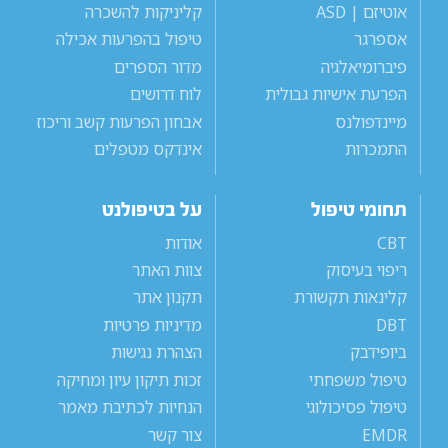
אוטיזם | ASD
קליניקות להשכרה
אספרגר
טיפול בהפרעות אכילה
פיברומיאלגיה
מדור הספרים
הפרעת אישיות גבולית
לוח דרושים
מיינדפולנס
אבחון הפרעות קשב וריכוז
התמכרות
אינדקס מטפלים
תחומי טיפול
על בטיפולנט
CBT
אודות
ריפוי בעיסוק
צוות האתר
קלינאות תקשורת
תקנון אתר
DBT
מדיניות פרטיות
ביופידבק
הצהרת נגישות
טיפול משפחתי
זכות תיקון עיון ומחיקה
טיפול פסיכולוגי
הנחיות לכתיבת מאמר
EMDR
צור קשר