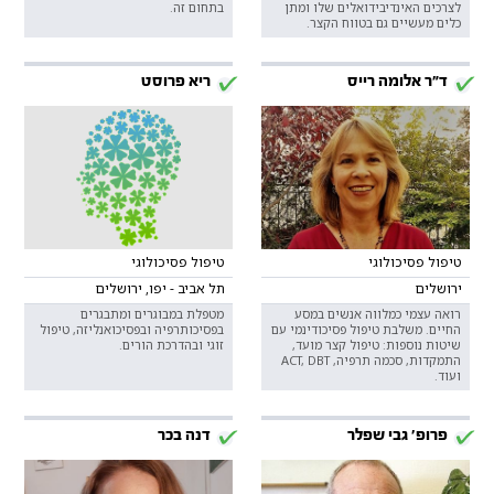
לצרכים האינדיבידואלים שלו ומתן
בתחום זה.
כלים מעשיים גם בטווח הקצר.
ד"ר אלומה רייס
ריא פרוסט
טיפול פסיכולוגי
טיפול פסיכולוגי
ירושלים
תל אביב - יפו, ירושלים
רואה עצמי כמלווה אנשים במסע
מטפלת במבוגרים ומתבגרים
החיים. משלבת טיפול פסיכודינמי עם
בפסיכותרפיה ובפסיכואנליזה, טיפול
שיטות נוספות: טיפול קצר מועד,
זוגי ובהדרכת הורים.
התמקדות, סכמה תרפיה, ACT, DBT
ועוד.
פרופ' גבי שפלר
דנה בכר