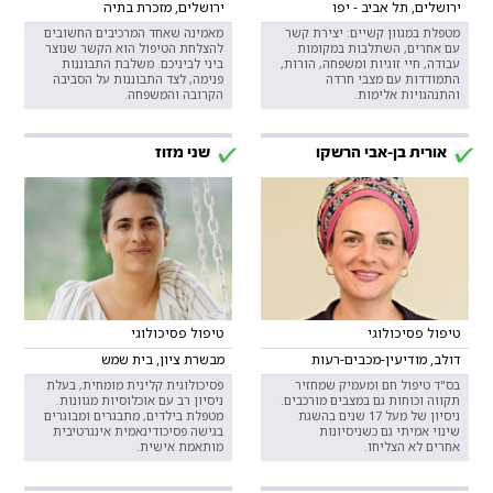
ירושלים, תל אביב - יפו
ירושלים, מזכרת בתיה
מטפלת במגוון קשיים: יצירת קשר
מאמינה שאחד המרכיבים החשובים
עם אחרים, השתלבות במקומות
להצלחת הטיפול הוא הקשר שנוצר
עבודה, חיי זוגיות ומשפחה, הורות,
ביני לביניכם. משלבת התבוננות
התמודדות עם מצבי חרדה
פנימה, לצד התבוננות על הסביבה
והתנהגויות אלימות.
הקרובה והמשפחה.
אורית בן-אבי הרשקו
שני מזוז
טיפול פסיכולוגי
טיפול פסיכולוגי
דולב, מודיעין-מכבים-רעות
מבשרת ציון, בית שמש
בס"ד טיפול חם ומעמיק שמחזיר
פסיכולוגית קלינית מומחית, בעלת
תקווה וכוחות גם במצבים מורכבים.
ניסיון רב עם אוכלוסיות מגוונות.
ניסיון של מעל 17 שנים בהשגת
מטפלת בילדים, מתבגרים ומבוגרים
שינוי אמיתי גם כשניסיונות
בגישה פסיכודינאמית אינגרטיבית
אחרים לא הצליחו.
מותאמת אישית.