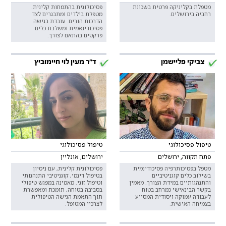
מטפלת בקליניקה פרטית בשכונת
פסיכולוגית בהתמחות קלינית.
רחביה בירושלים.
מטפלת בילדים ומתבגרים לצד
הדרכות הורים. עובדת בגישה
פסיכודינאמית ומשלבת כלים
פרקטים בהתאם לצורך.
צביקי פליישמן
ד"ר מעין לוי חיימוביץ
טיפול פסיכולוגי
טיפול פסיכולוגי
פתח תקווה, ירושלים
ירושלים, אונליין
מטפל בפסיכותרפיה פסיכודינמית
פסיכולוגית קלינית, עם ניסיון
בשילוב כלים קוגניטיביים
בטיפול דינמי, קוגניטיבי התנהגותי
והתנהגותיים במידת הצורך. מאמין
וטיפול זוגי. מאמינה במפגש טיפולי
בקשר הבינאישי כמרחב בטוח
בסביבה בטוחה, תומכת ומאפשרת
לעבודה עמוקה ויסודית המסייע
תוך התאמת הגישה הטיפולית
בצמיחה האישית.
לצרכיי המטופל.