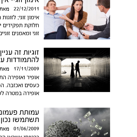
22/12/2011
מאת
אימון זוגי; לזוגו
חלוקת תפקידים יעי
זוגי ומאמנים זוגיי
זוגיות זה עניי
להתמודדות עם 
17/11/2009
מאת
אופיר ואופירה הת
כעסים ואכזבה. ה
אופירה במטרה לש
עמותת פעמונים
תשתמשו נכון 
01/06/2009
מאת
כרטיסי אשראי הם