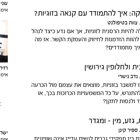
שני 
אימון
ה: איך להתמודד עם קנאה בזוגיות?
צוות בטיפולנט
 להיות הרסנית לזוגיות, אך אם נדע כיצד לנהל
להוות הזדמנות לחיזוק והעמקת הקשר. אז מה
איך מתמודדים?
 ולחלופין גירושין
רזיה
אימון
נדב נישרי
ו למשבר בזוגיות, מוצאים את עצמם מול הכרעה
התגרש, על כל המשמעויות הכרוכות בכך, או
 ולנסות לתקן?
גזע, מין - ומגדר
ספיר קינן
ישראקלי
ין תפקידי גברים לנשים עדיין אינה שוויונית.
אימון