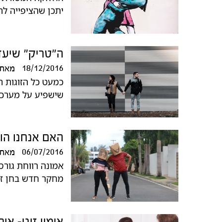
יתכן שהציפייה ל
ה"טריק" שיעזו
18/12/2016
מאת
כמעט כל הזוגות ר
שישפיע על מערכת
האם אנחנו הופ
06/07/2016
מאת
אמונה רווחת גורסת
מחקר חדש בחן זא
אימון זוגי- אי