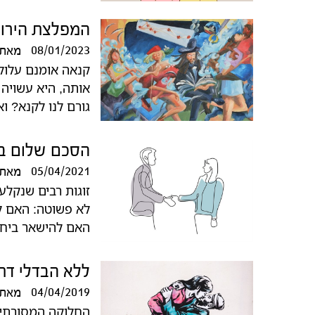
המפלצת הירוק
08/01/2023
מאת
קנאה אומנם עלולה
אותה, היא עשויה 
גורם לנו לקנא? ו
הסכם שלום בית
05/04/2021
מאת
זוגות רבים שנקלע
לא פשוטה: האם ל
האם להישאר ביחד
ללא הבדלי דת, 
04/04/2019
מאת
החלוקה המסורתית ב