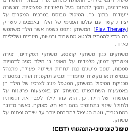
האחרונים, והפך לתחום בעל תיאוריות ספציפיות והכשרה
ייעודית. בתוך כך, הטיפול מבוסס במרבית המקרים על
יצירת קשר עם עולמו הפנימי של הילד באמצעות משחק
(
Play Therapy
). המשחק נתפס כשפה אשר הילד משתמש
בה בכדי להמחיז ולבטא מחשבות ורגשות, חיוביים ושליליים
כאחד.
משחקים כגון משחקי קופסא, משחקי תפקידים, יצירה
ומשחקי דמיון, מלמדים על האופן בו הילד מגיב לדמויות
סמכות, תופס מושגים כגון תחרות ושיתוף פעולה, מתנהל
בגמישות או נוקשות, מתמודד ומביע תוקפנות ועוד. במסגרת
טכניקת הטיפול במשחק, המטפל מגיב לצרכיו של הילד הן
באמצעות השתתפותו במשחק והן באמצעות פרשנות על
המשחק של הילד. כך, הוא עוזר לילד לעבד את רגשותיו
ולחולל שינוי בתחומים בהם הוא חש מצוקה. כאשר מדובר
במתבגרים, נוטה הטיפול להתבסס יותר על שיחה ופחות על
משחק.
טיפול קוגניטיבי-התנהגותי (CBT)