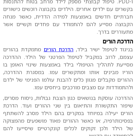
ו-PDD. טיפול קבוצתי מספק לילד מרחב בטוח להתנסות
בקשרים עם ילדים אחרים. הילדים בקבוצה רוכשים כישורים
חברתיים חדשים באמצעות למידה הדדית, כאשר מנחה
הקבוצה מסייע להם להתמודד עם פחדים וקשיים אשר
מתעוררים בדרך.
הדרכת הורים
בניגוד לטיפול ישיר בילד,
הדרכת הורים
מתמקדת בהורים
עצמם, לרוב במקביל לטיפול הפרטני של הילד. ההדרכה
מסייעת לתהליך הטיפולי בילד באמצעות שינוי האופן בו
הוריו מבינים אותו ומתקשרים עמו. במסגרת ההדרכה,
ההורים מקבלים מגוון כלים להבנת עולמו הפנימי של ילדם
ולהתמודדות עם מצבים מורכבים ביחסים עמו.
ההדרכה עוסקת בנושאים כגון הצבת גבולות, ניסוח מסרים,
שיפור התקשורת והתיאום בין שני ההורים ועוד. הדרכת
הורים יעילה במיוחד במקרים בהם הילד מסרב להשתתף
בפסיכותרפיה, או כאשר ההורים מאוד מושפעים מהמצוקה
של הילד ולכן זקוקים לכלים קונקרטיים שיסייעו להם
להתמודד עם הקושי.