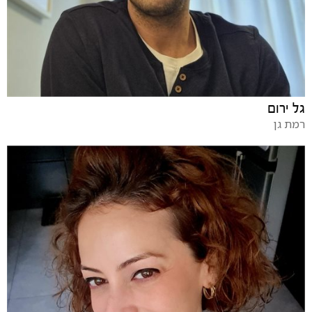
גל ירום
רמת גן