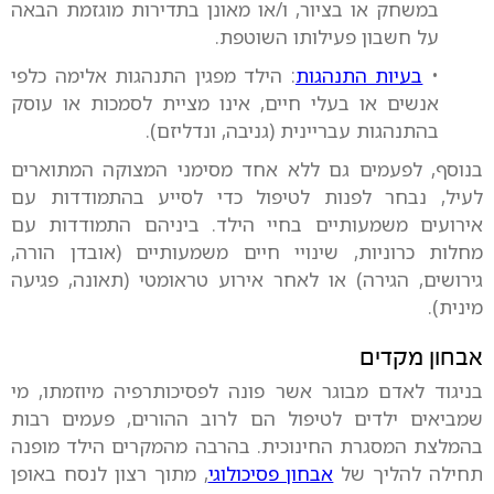
במשחק או בציור, ו/או מאונן בתדירות מוגזמת הבאה
על חשבון פעילותו השוטפת.
•
בעיות התנהגות
: הילד מפגין התנהגות אלימה כלפי
אנשים או בעלי חיים, אינו מציית לסמכות או עוסק
בהתנהגות עבריינית (גניבה, ונדליזם).
בנוסף, לפעמים גם ללא אחד מסימני המצוקה המתוארים
לעיל, נבחר לפנות לטיפול כדי לסייע בהתמודדות עם
אירועים משמעותיים בחיי הילד. ביניהם התמודדות עם
מחלות כרוניות, שינויי חיים משמעותיים (אובדן הורה,
גירושים, הגירה) או לאחר אירוע טראומטי (תאונה, פגיעה
מינית).
אבחון מקדים
בניגוד לאדם מבוגר אשר פונה לפסיכותרפיה מיוזמתו, מי
שמביאים ילדים לטיפול הם לרוב ההורים, פעמים רבות
בהמלצת המסגרת החינוכית. בהרבה מהמקרים הילד מופנה
תחילה להליך של
אבחון פסיכולוגי
, מתוך רצון לנסח באופן