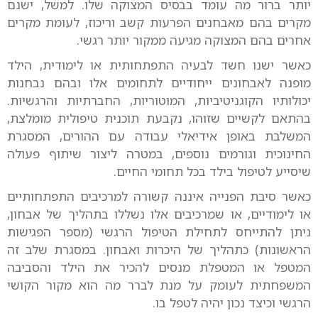
יותר ברור מה עומד בבסיס המצוקה שלו. למשל, ישנם
מקרים בהם מאבחנים הפרעות קשב וריכוז, לעומת מקרים
אחרים בהם המצוקה מגיעה ממקור יותר רגשי.
כאשר ישנו חשד לבעיה התפתחותית או לימודית, הילד
מופנה לאבחונים ייחודיים לתחומים אלו ובהם נבחנות
יכולותיו הקוגניטיביות, המוטוריות, החברתיות והרגשיות.
בהתאם לקשיים שזוהו, נקבעת תוכנית טיפולית מומלצת,
המשלבת באופן אידיאלי עבודה עם ההורים, המסגרת
החינוכית וגורמים נוספים, במטרה ליצור שיתוף פעולה
שיסייע לטיפול בילד בכל תחומי החיים.
כאשר סיבת הפנייה איננה קשורה למרכיבים התפתחותיים
או לימודיים, או שמרכיבים אלו נשללו בתהליך של אבחון,
ניתן להתייחס לתחילת הטיפול הרגשי (מספר הפגישות
הראשונות) כתהליך של היכרות ואבחון. במסגרת שלב זה
המטפל או המטפלת מנסים להכיר את הילד והסביבה
המשפחתית לעומק על מנת לברר מה הוא מקור הקושי
הרגשי וכיצד נכון יהיה לטפל בו.