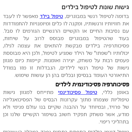
גישות שונות לטיפול בילדים
בדומה לטיפול רגשי במבוגרים,
טיפול בילד
מאפשר לו לעבד
את חוויותיו ורגשותיו, ומקנה לו כלים ומיומנויות להתמודדות
עם נסיבות החיים או הקשיים הרגשיים הגורמים לו סבל.
בעוד שהטיפול במבוגרים מבוסס לרוב על שיחות,
פסיכותרפיה בילדים מבקשת להתאים את עצמה לגילו,
יכולותיו ו"שפתו" של הילד שמגיע לטיפול, ולכן היא מבוססת
פעמים רבות על משחק, יצירה ואומנות. קיימות כיום מגוון
גישות של טיפול רגשי לילדים, הנבדלות זו מזו במודל
התיאורטי העומד בבסיסן ובכלים בהן הן עושות שימוש.
פסיכותרפיה פסיכודינמית לילדים
באופן כללי,
טיפול פסיכודינמי
מתייחס למגוון גישות
טיפוליות שצמחו מתוך עקרונות הבסיס של הפסיכואנליזה
של פרויד, ובמיוחד על ההבנה שקיים בנו עולם פנימי ולא
מודע, אשר משחק תפקיד חשוב בשימור הקשיים שלנו וכן
בתהליכי ריפוי.
טיפול דינמי בילדים התפתח כתחום נפרד במהלך העשורים