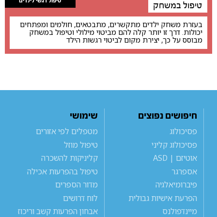
טיפול רגשי לילדים
טיפול במשחק
בעזרת משחק ילדים מתקשרים, מתבטאים, חולמים ומפתחים
יכולות. דרך זו יותר קלה להם מביטוי מילולי וטיפול במשחק
מבוסס על כך, יצירת מקום לביטוי רגשות הילד
חיפושים נפוצים
שימושי
פסיכולוג
מטפלים לפי אזורים
פסיכולוג קליני
טיפול מוזל
אוטיזם | ASD
קליניקות להשכרה
אספרגר
טיפול בהפרעות אכילה
פיברומיאלגיה
מדור הספרים
הפרעת אישיות גבולית
לוח דרושים
מיינדפולנס
אבחון הפרעות קשב וריכוז