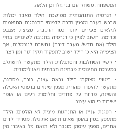
המשפחה, משחק עם בני גילו וכן הלאה.
• רגרסיה התנהגותית ממושכת: הילד מאבד יכולות
שרכש בעבר ומפגין חזרה לדפוסי התנהגות התואמים
לגילאים צעירים יותר כמו הרטבה, מציצת אצבע
וכדומה. חשוב לציין כי רגרסיה בתגובה לשינויים בחיי
הילד (אח חדש/ מעבר דירה) נחשבת לנורמלית, אך
הציפייה היא כי הילד ישוב לתפקוד תקין תוך זמן קצר.
• קשיי השתלבות והסתגלות: הילד מתקשה להשתלב
במערכת החינוכית מבחינה חברתית ו/או לימודית.
• ביטויי מצוקה: הילד נראה עצוב, בוכה, מסתגר,
מתקשה להיפרד מהוריו, מפגין שינויים בדפוסי האכילה
והשינה, מדווח על פחדים וחלומות רעים או אומר
ישירות כי הוא עצוב.
• הפגנת עניין או התנהגות מינית לא הולמים: הילד
מתעסק במין באופן שאינו תואם את גילו, מטריד ילדים
אחרים, מפגין עיסוק מוגבר ולא תואם גיל באיברי מין