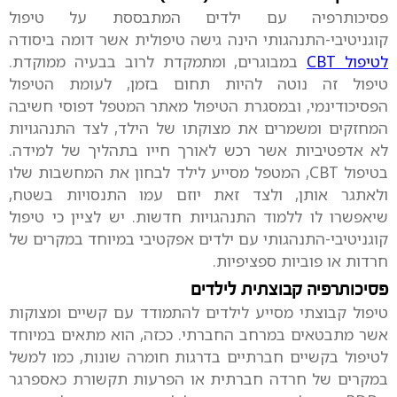
פסיכותרפיה עם ילדים המתבססת על טיפול
קוגניטיבי-התנהגותי הינה גישה טיפולית אשר דומה ביסודה
לטיפול CBT
במבוגרים, ומתמקדת לרוב בבעיה ממוקדת.
טיפול זה נוטה להיות תחום בזמן, לעומת הטיפול
הפסיכודינמי, ובמסגרת הטיפול מאתר המטפל דפוסי חשיבה
המחזקים ומשמרים את מצוקתו של הילד, לצד התנהגויות
לא אדפטיביות אשר רכש לאורך חייו בתהליך של למידה.
בטיפול CBT, המטפל מסייע לילד לבחון את המחשבות שלו
ולאתגר אותן, ולצד זאת יוזם עמו התנסויות בשטח,
שיאפשרו לו ללמוד התנהגויות חדשות. יש לציין כי טיפול
קוגניטיבי-התנהגותי עם ילדים אפקטיבי במיוחד במקרים של
חרדות או פוביות ספציפיות.
פסיכותרפיה קבוצתית לילדים
טיפול קבוצתי מסייע לילדים להתמודד עם קשיים ומצוקות
אשר מתבטאים במרחב החברתי. ככזה, הוא מתאים במיוחד
לטיפול בקשיים חברתיים בדרגות חומרה שונות, כמו למשל
במקרים של חרדה חברתית או הפרעות תקשורת כאספרגר