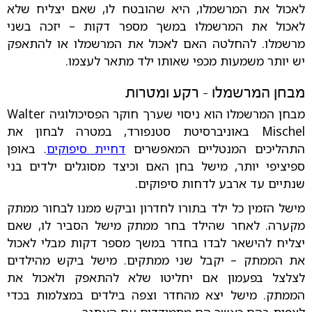
לאכול את המרשמלו, היא שהובטח לו, שאם יצליח שלא
לאכול את המרשמלו במשך מספר דקות – יזכה בשני
מרשמלו.
להחלטה האם לאכול את המרשמלו או להתאפק
יש יותר משמעות מכפי שאותו ילד מתאר לעצמו.
מבחן המרשמלו - רקע ומטרות
מבחן המרשמלו הוא ניסוי שערך חוקר הפסיכולוגיה Walter
Mischel באוניברסיטת סטנפורד, במטרה לבחון את
התהליכים המנטליים המאפשרים
דחיית סיפוקים
. באופן
ספיציפי יותר, מישל בחן האם וכיצד מסוגלים ילדים בני
שנתיים עד ארבע לדחות סיפוקים.
מישל הזמין כל ילד בתורו לחדרון וביקש ממנו לבחור ממתק
מקערה. לאחר שהילד בחר ממתק מישל הסביר לו, שאם
יצליח להישאר לבדו בחדר במשך מספר דקות מבלי לאכול
את הממתק – יקבל שני ממתקים. מישל ביקש מהילדים
לצלצל בפעמון אם יחליטו שלא להתאפק ולאכול את
הממתק. מישל יצא מהחדר וצפה בילדים במצלמות בכדי