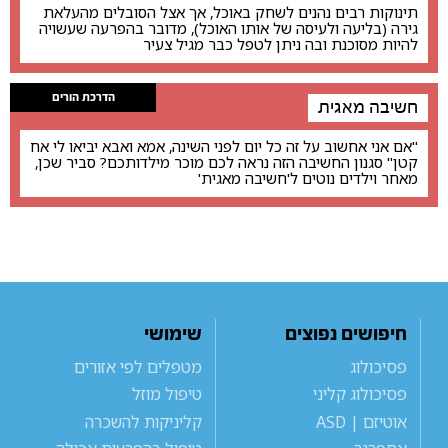
תינוקות רבים נהנים לשחק באוכל, אך אצל הסובלים מהעלאת
גירה (בליעה ולעיסה של אותו האוכל), מדובר בהפרעה שעשויה
להיות מסוכנת ובה ניתן לטפל כבר מגיל צעיר
הדרכת הורים
חשיבה מאגית
"אם אני אחשוב על זה כל יום לפני השינה, אמא ואבא יביאו לי אח
קטן" סגנון החשיבה הזה נראה לכם מוכר מילדותכם? סביר שכן,
מאחר וילדים נוטים ל'חשיבה מאגית'
חיפושים נפוצים
שימושי
פסיכולוג
מטפלים לפי אזורים
פסיכולוג קליני
טיפול מוזל
אוטיזם | ASD
קליניקות להשכרה