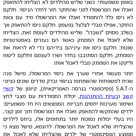
באופן משמעותי:
כשני שליש מהילדים לא הצליחו להתאפק
ואכלו את המרשמלו לפני שהחוקר חזר לחדר הניסוי. חלקם
לא ניסו כלל להתמודד ואכלו את המרשמלו מיד עם צאת
החוקר, אפילו מבלי לצלצל בפעמון. חלקם ניסו להתאפק אך
בשלב מסוים "נשברו".
שליש מהילדים לעומת זאת, הצליחו
שלא לאכול את הממתק כאשר הם נעזרים באסטרטגיות
שונות: חלקם כיסו את עיניהם בידיהם כדי לא לראות את
הממתק, חלקם הסתובבו בחדר ושרו לעצמם וחלקם ליטפו
וליקקו את הממתק מבלי לאכול אותו.
יותר מעשור אחרי שערך את ניסוי המרשמלו, מישל פנה
שנית למשפחות שהשתתפו בניסוי ובדק מדדים שונים כציוני
ה-S.A.T (פסיכומטרי בגרסה האמריקאית), קיומן של
קשיי
קשב
ו
בעיות ההתנהגות
, יכולת התמודדות עם מצבי לחץ
ושימור מערכות יחסים חבריות. הממצאים היו חד משמעיים:
ילדים שהתקשו להתאפק ואכלו את המרשמלו תוך זמן קצר,
היו בעלי יכולות נמוכות יותר בתחומים אלו, ביחס לילדים
שהצליחו שלא לאכול את המרשמלו. לדוגמא, מישל מצא כי
ממוצע הפסיכומטרי של ילדים שהצליחו שלא לאכול את