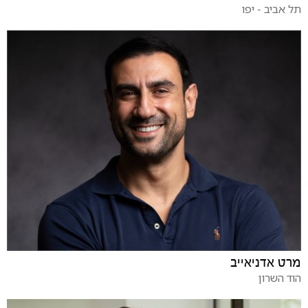
תל אביב - יפו
מרט אדניאייב
הוד השרון