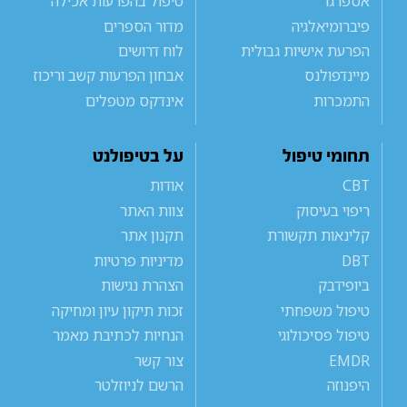
אספרגר
טיפול בהפרעות אכילה
פיברומיאלגיה
מדור הספרים
הפרעת אישיות גבולית
לוח דרושים
מיינדפולנס
אבחון הפרעות קשב וריכוז
התמכרות
אינדקס מטפלים
תחומי טיפול
על בטיפולנט
CBT
אודות
ריפוי בעיסוק
צוות האתר
קלינאות תקשורת
תקנון אתר
DBT
מדיניות פרטיות
ביופידבק
הצהרת נגישות
טיפול משפחתי
זכות תיקון עיון ומחיקה
טיפול פסיכולוגי
הנחיות לכתיבת מאמר
EMDR
צור קשר
היפנוזה
הרשם לניוזלטר