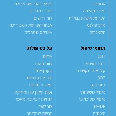
אספרגר
טיפול בהפרעות אכילה
פיברומיאלגיה
מדור הספרים
הפרעת אישיות גבולית
לוח דרושים
מיינדפולנס
אבחון הפרעות קשב וריכוז
התמכרות
אינדקס מטפלים
תחומי טיפול
על בטיפולנט
CBT
אודות
ריפוי בעיסוק
צוות האתר
קלינאות תקשורת
תקנון אתר
DBT
מדיניות פרטיות
ביופידבק
הצהרת נגישות
טיפול משפחתי
זכות תיקון עיון ומחיקה
טיפול פסיכולוגי
הנחיות לכתיבת מאמר
EMDR
צור קשר
היפנוזה
הרשם לניוזלטר