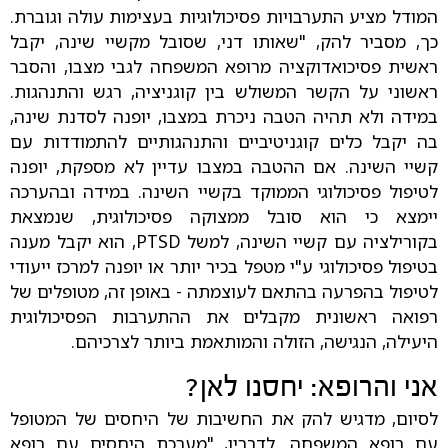
המודל מציע התערבויות פסיכולוגיות בעצימות עולה וגוברת.
כך, מסביר להק, "שאותו דני, שסובל מקשיי שינה, יקבל
ראשית פסיכואדוקציה מרופא המשפחה לגבי מצבו, והסבר
ראשוני על הקשר המשולש בין קוגניציה, רגש והתנהגות.
במידה ולא תהיה הטבה ניכרת במצבו, יופנה לסדנת שינה,
בה יקבל כלים קוגניטיביים והתנהגותיים להתמודדות עם
קשיי השינה. אם ההטבה במצבו עדיין לא מספקת, יופנה
לטיפול פסיכולוגי הממוקד בקשיי השינה. במידה ובהערכה
יימצא כי הוא סובל ממצוקה פסיכולוגית, שנמצאת
בקורילציה עם קשיי השינה, למשל PTSD, הוא יקבל מענה
בטיפול פסיכולוגי ע"י מטפל בכיר יותר או יופנה למרכז ייעודי
לטיפול בהפרעה בהתאם לעוצמתה - באופן זה, מטופלים של
רפואה ראשונית מקבלים את ההתערבות הפסיכולוגית
היעילה, הנגישה, הזולה והמותאמת ביותר לצרכיהם.
אני והרופא: יחסנו לאן?
לסיום, מדגיש להק את החשיבות של היחסים של המטופל
עם רופא המשפחה. לדבריו, "מערכת היחסים עם רופא