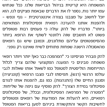
המשפחה היא קריטית בניהול הבריאות שלנו. ככל שנחוש
עמו יותר נוח, נספר לו את הדברים שבאמת מציקים לנו, הוא
יוכל לחשוב על מצבנו בצורה אינטגרטיבית – גוף ונפש –
ולהפנות אותנו להערכה רפואית ופסיכולוגית המתאימה
ביותר". מדבריו של להק עולה כי פעמים רבות מטופלים
פשוט לא חושבים שזה רלוונטי לשתף את הרופא ביותר
מהסימפטומים עליהם מתלוננים, וכמובן שיש גם רופאים
מהאסכולה הישנה שפחות פתוחים לשיח שאיננו רק גופני.
להק מבהיר מניסיונו כי: "המהפכה כבר כאן! יותר ויותר רופאי
משפחה מבינים כי המענה המקצועי שלהם צריך לכלול
התייחסות הוליסטית למטופל כמו לשאול אותו שאלות לגבי
עולמו הרגשי (רגש), תפיסתו לגבי מצבו הרפואי (קוגניציה)
וסגנון החיים שלו (התנהגות). כמו גם, להפנות אותו לגורם
פסיכולוגי במידת הצורך". להק מוסיף עם נימה של שליחות:
"המטרה של המרפאה הפסיכולוגית, ובכלל, של פסיכולוגים
רפואיים, היא להעלות את המודעות של רופאים ומטופלים
לחשיבות הקשר והתקשורת ביניהם למען בריאות המטופל