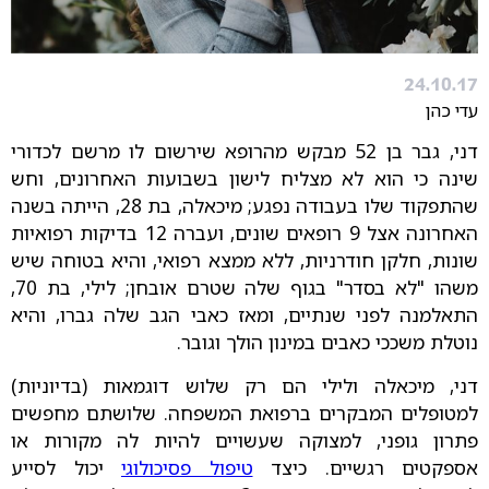
24.10.17
עדי כהן
דני, גבר בן 52 מבקש מהרופא שירשום לו מרשם לכדורי
שינה כי הוא לא מצליח לישון בשבועות האחרונים, וחש
שהתפקוד שלו בעבודה נפגע; מיכאלה, בת 28, הייתה בשנה
האחרונה אצל 9 רופאים שונים, ועברה 12 בדיקות רפואיות
שונות, חלקן חודרניות, ללא ממצא רפואי, והיא בטוחה שיש
משהו "לא בסדר" בגוף שלה שטרם אובחן; לילי, בת 70,
התאלמנה לפני שנתיים, ומאז כאבי הגב שלה גברו, והיא
נוטלת משככי כאבים במינון הולך וגובר.
דני, מיכאלה ולילי הם רק שלוש דוגמאות (בדיוניות)
למטופלים המבקרים ברפואת המשפחה. שלושתם מחפשים
פתרון גופני, למצוקה שעשויים להיות לה מקורות או
אספקטים רגשיים. כיצד
טיפול פסיכולוגי
יכול לסייע