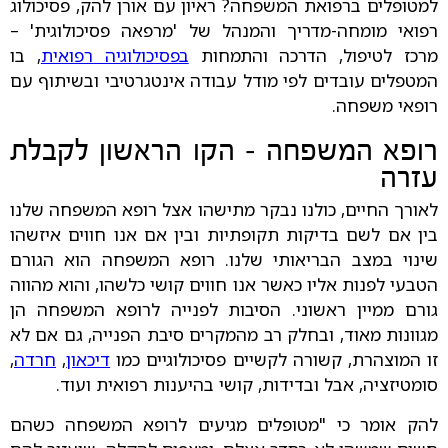
למטופלים ברפואת המשפחה? ראיון עם אורן להק, פסיכולוג
רפואי מומחה-מדריך והמנהל של 'מרפאה פסיכולוגית' –
מרכז לטיפול, הדרכה והתמחות
בפסיכולוגיה רפואית
, בו
המטפלים עובדים לפי מודל עבודה אינטגרטיבי ובשיתוף עם
רופאי משפחה.
רופא המשפחה – הקו הראשון לקבלת
עזרה
לאורך החיים, כולנו נבקר מתישהו אצל רופא המשפחה שלנו
בין אם לשם בדיקות תקופתיות ובין אם אנו חווים איזשהו
שינוי במצב הבריאותי שלנו. רופא המשפחה הוא הגורם
הטבעי לפנות אליו כאשר אנו חווים קושי כלשהו, והוא מהווה
גורם ממיין ראשוני. הסיבות לפנייה לרופא המשפחה הן
מגוונות מאוד, ובחלק רב מהמקרים סיבת הפנייה, גם אם לא
זו המוצהרת, קשורה לקשיים פסיכולוגיים כמו
דיכאון
,
חרדה
,
סומטיזציה, אבל ובדידות, קושי בהיענות רפואית ועוד.
להק אומר כי "מטופלים מגיעים לרופא המשפחה כשהם