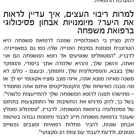
למרות ריבוי העצים, איך עדיין לראות
את היער? מיומנויות אבחון פסיכולוגי
ברפואת משפחה
להק מציין כי האוכלוסייה שפונה לרפואת משפחה היא
הטרוגנית ומגוונת בסיבות הפנייה שלה כמו גם במאפייניה.
לדבריו, "המטופלים שמגיעים אל רופא המשפחה הם אני
ואתה, והשכן שלך, וההיא שלמדה אתך ביסודי, והמפקד
שלך בצבא, והפסיכולוגית שלך, וחמותך, ובעצם – כולם. לא
משנה מאיזה מוצא אתה, איזה מצב סוציו-אקונומי יש לך או
מה מבנה האישיות שלך והקונפליקטים איתם אתה מתמודד
– מתישהו תפנה לרופא המשפחה שלך להתייעצות כלשהי".
בשל כך, להק מדגיש את החשיבות של התמקצעות בתחום
של פסיכולוגיה ברפואת המשפחה. לדבריו, "פסיכולוג מומלץ
שעובד ברפואת משפחה חייב לצבור מיומנות גבוהה בשיטות
אבחון שונות, להכיר מחלות רפואיות ומצבים נפשיים
מגוונים, ולדעת לעבוד עם צוות רב-מקצועי".