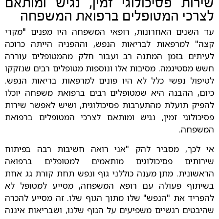
שירות פסיכולוגי זמין, נגיש ומותאם
לצרכי המטופלים ברפואת המשפחה
עד השנים האחרונות, רופאי המשפחה היו מפנים "מקרי
קצה" למרפאות לבריאות הנפש, וההפניה הייתה כרוכה
לעיתים בזמן המתנה רב ועבור חלק מהמטופלים עוררה
חשש מסטיגמה. מסיבות אלו ונוספות מטופלים רבים שנזקקו
לטיפול נפשי כלל לא היו פונים למרפאות בריאות הנפש.
כיום, ההבנה היא שמטופלים רבים ברפואת משפחה יוכלו
להפיק תועלת מהתערבות פסיכולוגית, ושיש לאפשר שירות
פסיכולוגי זמין, נגיש ומותאם לצרכי המטופלים ברפואת
המשפחה.
אי לכך, מסביר להק "אני רואה חשיבות רבה בפיתוח
שירותים פסיכולוגים מותאמים למטופלים ברפואה
הראשונית. מתן מענה כוללני גוף ונפש תחת קורת גג אחת
בשיתוף פעולה עם רופא המשפחה, מסייע למטופל לא
להפריד את "הנפש" שלו מתוך הגוף שלו. זה מסייע להכרה
שהיבטים רגשיים משפיעים על הגוף שלנו, ושבריאות איננה