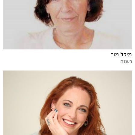
מיכל מור
רעננה