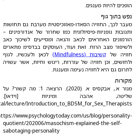
הופכים להיות מענגים.
נפש בתוך גוף
מעבר לכך, החוויה הסאדו-מאזוכיסטית מערבת גם תחושות
ותגובות גופניות-פיסיולוגית כמו שחרור של אנדורפינים –
הורמונים האחראים לכאב והנאה ומסייעים לשיכוך כאב
ולשיפור מצב הרוח. זאת ועוד, העוסקים בבדס״מ מתארים
חוויה של
קשיבות (Mindfulness)
לכאן ולעכשיו, לגוף
ולחושים, וכן חוויה של עוררות, ריגוש וחיות, אשר עשויה
לתרום גם היא לחוויה נעימה ומענגת.
מקורות
מנור א., אבקסיס א. (2020). הרצאה 1: מה קשור? על
שליטה, אהבה ומיניות [וידאו].
ortal/lecture/Introduction_to_BDSM_for_Sex_Therapists
https://www.psychologytoday.com/us/blog/personality-
quotient/202006/masochism-explained-the-self-
sabotaging-personality