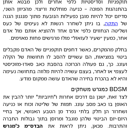
תוקפניות וסדיסטיות כלפי אחרים ולכן מבטא אותן
בהתנהגות הפוכה – כניעה מוחלטת וריצוי. מהכיוון השני,
סדיזם יכול להיות מובן כפעילות הנובעת מתוך מנגנון הגנה
של
התקה
, בו ניתן לשחרר רגשות לא נעימים של כעס
ושליטה הנחווים כלפי אדם אחד ולהוציא אותם מול אדם
אחר, כמעין ״שעיר לעזאזל״ מולו מרגישים פחות מאוימים.
בחלק מהמקרים, כאשר דחפים תוקפניים של האדם מקבלים
ביטוי במציאות, הם עשויים להסב לו תחושות של הקלה
ועונג. כך, גם פעולה הכרוכה בהסבת כאב סאדו-מזוכיסטי
לעצמי או לאחר, בעצם עשויה להיות מלווה בתחושה נעימה
והיא לא בהכרח בחירה שהאדם עושה ממקום מודע.
BDSM כמגרש משחקים
לצד זאת, ישנן גם דרכים אחרות ו"חיוביות" יותר להבין את
האופן בו כאב מסב עונג. תמות של שליטה וכוח או כניעה
ושחרור הן חלק בלתי נפרד מן הטבע האנושי, אך בחיי
היום-יום הביטוי שלהן מוגבל ומרוסן בתוך גבולות החברה
והתרבות. מכאן, ניתן לראות את
הבדס״מ כ'מגרש