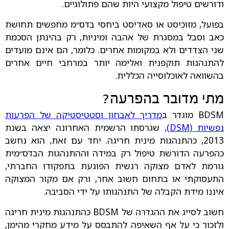
ודורשים טיפול מקצועי היות שהם פתולוגיים.
בפועל, מזוכיסט או סאדיסט ביחסי בדס״מ מחפשים תחושת
כאב וסבל במסגרת של אהבה ומיניות, רק בהינתן הסכמת
שני הצדדים ולא במקומות אחרים. כלומר, הם אינם מועדים
להתנהגות תוקפנית ואלימה יותר במרחבי חיים אחרים
בהשוואה לאוכלוסייה הכללית.
מתי מדובר בהפרעה?
BDSM מוגדר ב
מדריך לאבחון וסטטיסטיקה של הפרעות
נפשיות (DSM)
, שגרסתו הרשמית האחרונה יצאה בשנת
2013, כהתנהגות מינית חריגה. יחד עם זאת, הוא נחשב
כהפרעה הדורשת טיפול רק במידה וההתנהגות הבדס״מית
גורמת לאדם מצוקה רגשית הפוגעת בתפקודו החברתי,
התעסוקתי או בתחום חשוב אחר, ורק אם מקור המצוקה
איננו מידת הקבלה של התנהגותו על ידי הסביבה.
חשוב לסייג את ההגדרה של BDSM כהתנהגות מינית חריגה
ולזכור כי על אף השאיפה להתבסס על מידע מחקרי מהימן,