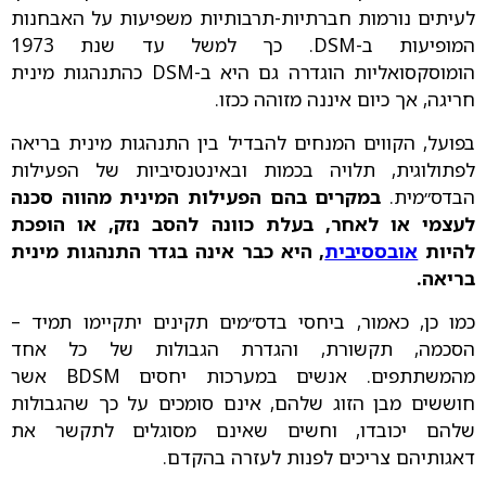
לעיתים נורמות חברתיות-תרבותיות משפיעות על האבחנות
המופיעות ב-DSM. כך למשל עד שנת 1973
הומוסקסואליות הוגדרה גם היא ב-DSM כהתנהגות מינית
חריגה, אך כיום איננה מזוהה ככזו.
בפועל, הקווים המנחים להבדיל בין התנהגות מינית בריאה
לפתולוגית, תלויה בכמות ובאינטנסיביות של הפעילות
הבדס״מית.
במקרים בהם הפעילות המינית מהווה סכנה
לעצמי או לאחר, בעלת כוונה להסב נזק, או הופכת
להיות
אובססיבית
, היא כבר אינה בגדר התנהגות מינית
בריאה.
כמו כן, כאמור, ביחסי בדס״מים תקינים יתקיימו תמיד –
הסכמה, תקשורת, והגדרת הגבולות של כל אחד
מהמשתתפים. אנשים במערכות יחסים BDSM אשר
חוששים מבן הזוג שלהם, אינם סומכים על כך שהגבולות
שלהם יכובדו, וחשים שאינם מסוגלים לתקשר את
דאגותיהם צריכים לפנות לעזרה בהקדם.