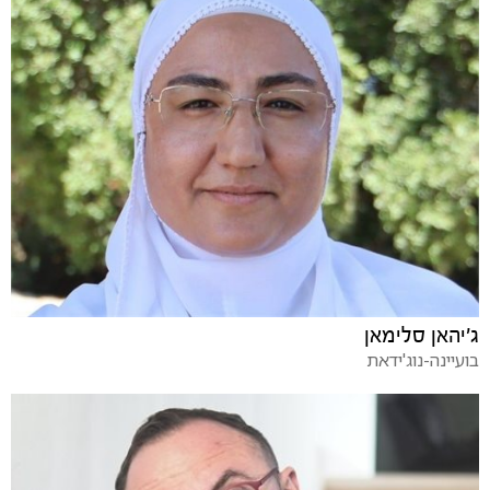
ג'יהאן סלימאן
בועיינה-נוג'ידאת