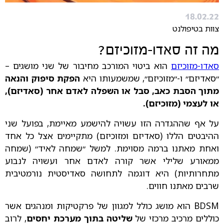
18.02.22
צוות בטיפולנט
מה זה סאדו-מזוכיזם?
סאדו-מזוכיזם
הוא ביטוי המורכב מחיבור של שני מושגים –
״סאדיזם״ ו-״מזוכיזם״, שמשמעותו היא
הפקת סיפוק והנאה
מתוך הסבת כאב, סבל או השפלה לאדם אחר (סאדיזם),
או לעצמי (מזוכיזם).
על אף שההגדרה הזו עשויה להישמע מאיימת, בפועל שני
ההיבטים הללו (סאדיזם ומזוכיזם) מתקיימים אצל כל אחד
ואחת מאתנו ברמה מסוימת. למשל ״שמחה לאיד״ (שמחה
ממאורע שלילי אשר קורה לאדם אחר ועשויה לנבוע
מתחרותיות) היא דוגמה לתחושה סאדיסטית נורמטיבית
שרבים מאתנו חווים.
BDSM הוא מושג כולל למגוון של פרקטיקות ומנהגים אשר
כוללים מרכיב מרכזי של
שליטה בתוך מערכת יחסים
, לרוב