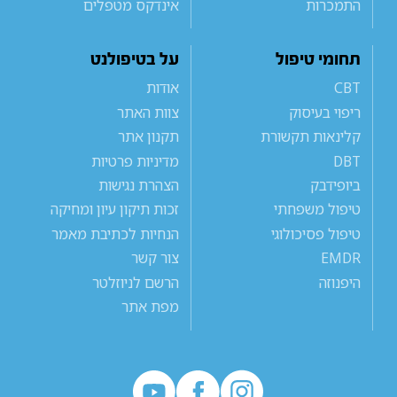
התמכרות
אינדקס מטפלים
תחומי טיפול
על בטיפולנט
CBT
אודות
ריפוי בעיסוק
צוות האתר
קלינאות תקשורת
תקנון אתר
DBT
מדיניות פרטיות
ביופידבק
הצהרת נגישות
טיפול משפחתי
זכות תיקון עיון ומחיקה
טיפול פסיכולוגי
הנחיות לכתיבת מאמר
EMDR
צור קשר
היפנוזה
הרשם לניוזלטר
מפת אתר