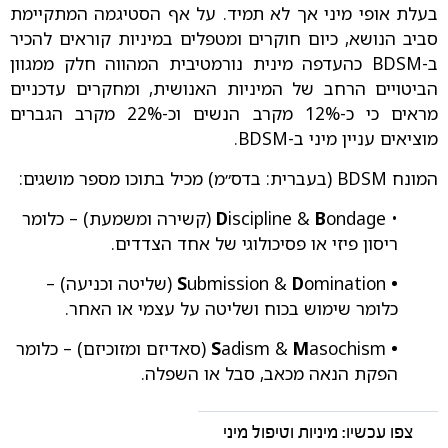
בעלת אופי מיני אך לא תמיד. על אף הסטיגמה המתקיימת
סביב הנושא, כיום חוקרים ומטפלים במיניות קוראים להכיר
ב-BDSM כהעדפה מינית נורמטיבית המהווה חלק ממגוון
הביטויים הרחב של המיניות האנושית, ומחקרים עדכניים
מראים כי כ-12% מקרב הנשים וכ-22% מקרב הגברים
מוציאים עניין מיני ב-BDSM.
המונח BDSM (בעברית: בדס״מ) מכיל בתוכו מספר מושגים:
•
B
iscipline &
D
ondage (קשירה ומשמעת) – כלומר
ריסון פיזי או פסיכולוגי של אחד הצדדים.
• S
D
ubmission &
omination (שליטה וכניעה) –
כלומר שימוש בכוח ושליטה על עצמי או האחר.
• S
M
adism &
asochism (סאדיזם ומזוכיזם) – כלומר
הפקת הנאה מכאב, סבל או השפלה.
צפו עכשיו: מיניות וטיפול מיני