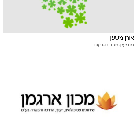
אורן משען
מודיעין-מכבים-רעות