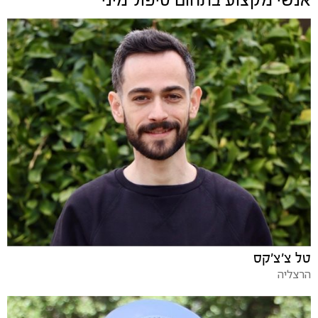
אנשי מקצוע בתחום
טיפול מיני
טל צ׳צ׳קס
הרצליה