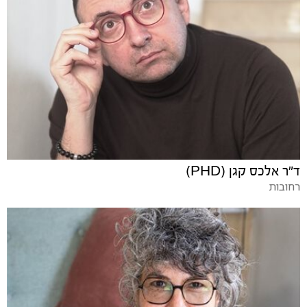
ד"ר אלכס קגן (PHD)
רחובות