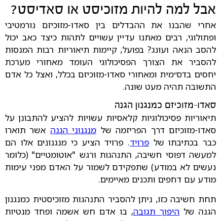
אבל למה להיות מזוכיסט או סאדיסט?
אחרי שהבנו את ההבדלים בין סאדו-מזוכיזם נורמטיבי
ופתולוגי, רבים מאתנו עדיין עשויים לתהות כיצד כאב יכול
להסב הנאה ועונג? בפועל, קיימות תיאוריות רבות המנסות
להסביר את הצורך הפסיכולוגי העומד מאחורי מערכת
יחסים בדס״מית ומאחורי סאדו-מזוכיזם בכלל, ואצל כל אדם
התשובה תהיה מעט שונה.
סאדו-מזוכיזם כמנגנון הגנה
תיאוריות פסיכולוגיות קלאסיות עשויות להציע להתבונן על
סאדו-מזוכיזם דרך הפריזמה של
מנגנוני הגנה
אשר תוארו
כבר בכתיבתו של
פרויד
. פרויד הציע כי מנגנונים אלו הם
למעשה דפוסי חשיבה, התנהגות ורגש "אוטומטיים" (כלומר
נעשים לא במודע) שתפקידם לשמור על האדם מפני עימות
מודע עם דחפים ותכנים מאיימים.
תחת חשיבה כזו, ניתן להסביר התנהגות מזוכיסטית כמנגנון
הגנה של
היפוך תגובה
, בו אדם חש אשמה ופחד מנטיות