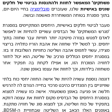
משחקים' המאפשר לחוות ולהתנסות בביטוי של חלקים
שונים באישיות
שלנו, שעוברים
סובלימציה
בחיי היום-יום,
בתוך מסגרת בטוחה המשוחררת מאשמה ובושה.
מעבר לביטוי חלקים באישיות, היחסים המתקיימים במסגרת
'מגרש המשחקים' של הבדס״מ עשויים להחיות או לאפשר
לאדם לפגוש בצורה מיטיבה יותר חוויות עבר שחווה בתוך
יחסים. כך למשל ילד שחווה את אהבת הוריו כתלויה בריצוי
מצידו, עשוי לתפוס אהבה ושליטה כחוויות השלובות זו בזו.
במסגרת יחסים הכוללים מרכיב של שליטה, הוא יכול לחזור
לחוויה המוכרת הזו, או אפילו לקחת בה תפקיד אחר
משחווה בילדותו, וכך לחוות את עצמו באופן שונה.
דוגמה נוספת עשויה להיות של אישה החווה יחסי כוח בלתי
שוויוניים בין המגדרים כהיבט מרכזי בחייה הגורם לה להרגיש
חלשה או פגיעה באופן משמעותי. אישה כזו עשויה למצוא
במסגרת היחסים של הבדס״מ מקום לחוות את עצמה דווקא
בתפקיד של כוח ושליטה, וכך למצוא סוג של חוויה מתקנת.
באופנים האלו הכאב או השליטה שבחוויית ה-BDSM,