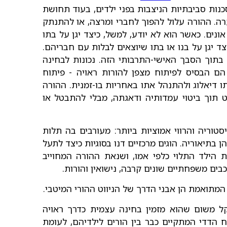
וסכנות סביבתיות הניצבות בפני ילדים, בעוד תחושת
רה. ההורה עלול להפוך לחברי ומרצה, או להתנתק
נים. כאשר הוא לא יודע, למשל, כיצד יגן על בתו
יגן על בנו או בתו שיוצאים לבלות עם חבריהם.
 בתוך הסבך האישי-התרבותי הזה. נכונות לבחינה
הם הבסיס לפיתוח מצפן להורות ראויה - פיתוח
תו דיאלוג ולהתנהל אתו באחריות בו-זמנית. ההורה
ט תוך ביטוי עמדותיה ודאגתה, מבלי להתבטל או
וריה והרווי אמוציות ביותר: מעורבים בה תלות
 בתיאוריה. הוגים מרכזיים דנו בסוגיות כיצד לתעל
ילד התלוי כלפי אמו, ושנאת ההורה המחוייב
בים משפחתיים שונים קרבה, נישואין והורות.
מתואמת הן אבני הדרך של הניווט ההורי המיטבי.
קל משום שהוא מזמין בחינה עצמית כדרך ראויה
 הדדי המתקיים כבר בין הורים לילדיהם, לעומת