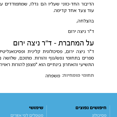
הדיבור החד-כווני שעליו הם גדלו, שמתמודדים עם
עוד צעד אחד קדימה.
בהצלחה,
ד"ר ניצה ירום
על המחברת - ד"ר ניצה ירום
ספרים בתחומי נפש/גוף והורות. מתוכם, שלושה נ
התשיעי והאחרון בינתיים הוא "מצפן להורות ראויה: מדר
תחומי מומחיות:
משפחה
חיפושים נפוצים
שימושי
פסיכולוג
מטפלים לפי אזורים