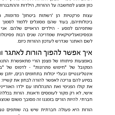
כוון ומצע למחשבה על ההורות, הילדות וההתבגרות
עצות פרקטיות הן 'רשתות ביטחון' מדומות, 
ביכולותיהם, בעוד שהם מסוגלים ללמוד לסמוך
שותפיהם למסע - הילדים הראויים שלהם. אני רו
וכפסיכואנליטיקאית שמדריכה שנים רבות פסיכולוג
לשם האתגר שנדרש לעדכון ההורות כיום.
איך אפשר להפוך הורות לאתגר וה
באמצעות פיתוחו של מצפן הורי מתאפשרת התנהלו
המקובל של "חיפוש פתרונות" - לדפוס של "ב
אינטליגנטיים ובעלי יכולות בתחומים רבים, יתכן
בסיוע להם צריכה לאפשר להורה לבחון את קשייו: 
את קולו הפנימי ואת התנהלותו עם ילדו האורייני
אישי, לא רק מקור לעומסים ודאגות. הורות בכללה 
חברתי. להיות הורים בזמננו זה מסובך משום שנוצר
הורות היא פעולה חברתית שיש בה שותפים טבעי