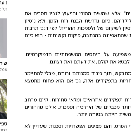
נועה
תל א
ים". אלא שהשיח ההורי והייעוץ לגביו חסרים את
לדיהם. כיום נדרשת הבנת רוח הזמן, ולא ניסיון
סיון לשיקום של ה'סמכות ההורית' לפי דגם תרבות
ת שהתאפיינה בהכתבה, פיקוח וקשיחות - הוא כיום
 משפיעה על היחסים המשפחתיים הדמוקרטיים.
ת לבטא את קולם, את דעתם ואת רצונם.
שירה
עמק
תבקש, תוך כיבוד סמכותם ורוחם, מבלי להתיימר
חריות בתפקידים אלה, גם אם הוא פחות מתמצא
לות תפקידים אחראיים ומלאי סתירות. קיים מרחב
ותר מכבלים של היררכיה וסמכות. אולם מההורים
שית הייתה בטוחה יותר.
ספיר
 הפרט, והם מציגים אפשרויות וסכנות שעדיין לא
רמת 