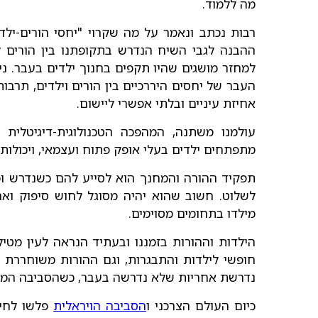
מה ללמוד.
רבות נכתב ונאמר על מה שקרוי "יחסי הורים-ילד
ההבנה לגבי השיח הנדרש בתקופתנו בין הורים לי
למחזר מושגים שהיו תקפים בחנוך ילדים בעבר. ני
העבר של יחסים היררכיים בין הורים וילדים, תרבו
אחיזת עיניים ובלתי אפשרי ליישום.
עולמנו משתנה, המהפכה הטכנולוגית-דיגיטלית
מתפתחים ילדים בעלי אופק פתוח ועצמאי, ויכולו
תפקיד ההורה והמחנך הוא לסייע להם כשנדרש ומ
לשלוט. חשוב שהוא יהיה מסוגל לחוש סיפוק וא
מילדו בתחומים מסוימים.
הילדות וההורות בזמננו ובעתיד הנראה לעין מטי
חופשי לילדות והתבגרות, וגם ההורות משוחררת י
נדרשת אחריות שלא נדרשה בעבר, כשהסביבה הממ
כיום העולם הצרכני ו
הסביבה הויראלית
פלשו לחיי