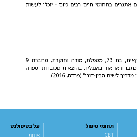
 אתגרים בתחומי חיים רבים כיום - יוכלו לעשות
ד"ר ניצה ירום, פסיכולוגית קלינית ופסיכואנליטיקאית, בת 73, מטפלת, מורה וחוקרת, מחברת 9
כתבו וראו אור באנגלית בהוצאות מכובדות. ספרה
יך לשיח הבין-דורי" (פרדס, 2016).
תחומי טיפול
על בטיפולנט
CBT
אודות