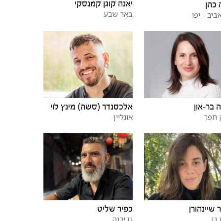
יאנה קוגן קמנסקי
 כהן
באר שבע
ביב - יפו
 בר-און
אלכסנדר (סשה) מינץ לוי
 חפר
אונליין
 שיינהורן
כפיר שליט
גן
גן יבנה