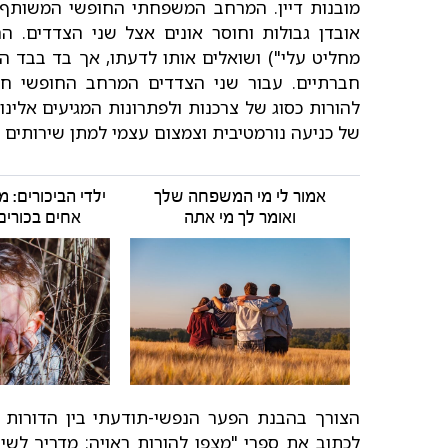
מובנות דיין. המרחב המשפחתי החופשי המשותף מ
אובדן גבולות וחוסר אונים אצל שני הצדדים. הה
מחליט עלי") ושואלים אותו לדעתו, אך בד בבד הם
חברתיים. עבור שני הצדדים המרחב החופשי חשו
להורות כסוג של צרכנות ולפתרונות המגיעים אלינ
של כניעה נורמטיבית וצמצום עצמי למתן שירותים 
אמור לי מי המשפחה שלך
ילדי הביכורים: מ
ואומר לך מי אתה
אחים בכורי
הצורך בהבנת הפער הנפשי-תודעתי בין הדורות 
לכתוב את ספרי "מצפן להורות ראויה: מדריך לשיח