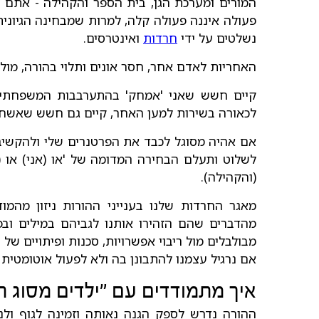
המורים ומערכת הגן, בית הספר והקהילה - אתם 
פעולה איננה פעולה קלה, למרות שמבחינה הגיונית
נשלטים על ידי
חרדות
ואינטרסים.
האחריות לאדם אחר, חסר אונים ותלוי בהורה, מול
קיים חשש שאני 'אמחק' בהתערבבות המשפחתית-ה
לכאורה בשירות למען האחר, קיים גם חשש שאשחק
אם אהיה מסוגל לכבד את הפרטנרים שלי ולהקשיב 
לשלוט ותעלם הבחירה המדומה של 'או (אני) או
(והקהילה).
מאגר החרדות שלנו בענייני ההורות ניזון מהמו
מהדברים שהם הזהירו אותנו לגביהם במילים ובפ
מבולבלים מול ריבוי אפשרויות, סכנות ופיתויים של
אם נרגיל עצמנו להתבונן בה ולא לפעול אוטומטית מ
איך מתמודדים עם "ילדים מסוג 
ההורה נדרש לספק הגנה נאותה וזמינה לגוף ולנ