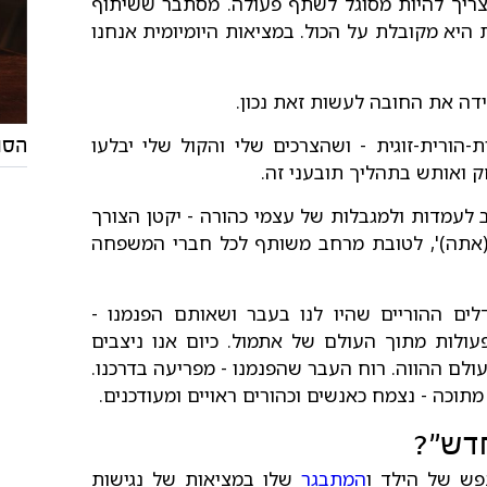
צריך להיות מסוגל לשתף פעולה. מסתבר ששיתוף
 היא מקובלת על הכול. במציאות היומיומית אנחנו
ידה את החובה לעשות זאת נכון.
ורית-זוגית - ושהצרכים שלי והקול שלי יבלעו
הסו
 ואותש בתהליך תובעני זה.
לעמדות ולמגבלות של עצמי כהורה - יקטן הצורך
 (אתה)', לטובת מרחב משותף לכל חברי המשפחה
דלים ההוריים שהיו לנו בעבר ושאותם הפנמנו -
עולות מתוך העולם של אתמול. כיום אנו ניצבים
 עולם ההווה. רוח העבר שהפנמנו - מפריעה בדרכנו.
תוכה - נצמח כאנשים וכהורים ראויים ומעודכנים.
חדש"?
פש של הילד ו
המתבגר
שלו במציאות של נגישות