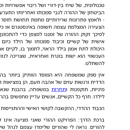
טכנולוגית, של שיח בין-דורי ושל ריבוי אפשרויות 
הביטחון של ההורה לגבי סמכותו ואחריותו התערע
- ולאמץ פתרונות שרירותיים מחמת תחושת חוסר או
הצעירה המצלמת עצמה חשופה באינסטגרם או כיצד 
לפיכך זקוק ההורה של זמננו למצפן כדי להתכוונן
אישית של קשיים וכיבוד סמכותו של הילד כיום 
היכולת לתת אמון בילד הראוי, לתמוך בו, לקיים א
העכשווי הוא ישות בוגרת ואחראית, שצריכה לנוו
להשתלט.
אין ספק שמשפחה היא המוסד הוותיק ביותר בהיסט
הדדית ורגשות עזים של אהבה וזעם, הן במציאות והן
מיניות, תוקפנות ו
תחרות
במשפחה, בהבנת שנאת ה
לילדו. חרף כל הקשיים, אנשים עדיין מחפשים בהרכ
הכבוד ההדדי, ההקשבה לקושי האישי וההתגייסות ה
ברכת הדרך: הפרויקט ההורי שאני מציעה אינו 
להורים. נראה לי שהורים שלימדו עצמם לנהל שיח