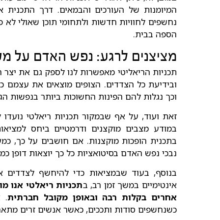
המיומנות של העורכים והבמאים. דרך התכנית א
נחשפים לחוויות חדשות ולתחומי תוכן שאולי לא פג
הספה בבית.
מציצנים לרגע: נפש האדם על מסך 
תכניות הריאליטי מאפשרות לנו לספק גם את יצר המ
ובידיעת כל הצדדים. הצופים מוצאים את עצמם כמ
וכך נגלות להם הפינות החשוכות ביותר בנפשות הגי
זאת ועוד, על אף שבמקור תכניות ריאלטי נועדו 
במודע מצבים מוקצנים ודרמטיים ביחס למציאות
בתכנית הופכות מוקצנות. אם חושבים על כך, כמ
נבכי נפש האדם בסיטואציות כל כך יוצאות דופן כמו
בנוסף, בעוד שבמציאות כדי להיחשף לצדדים אי
אינטימיים במשך זמן רב, ב
תכניות ריאלטי אנו מו
אחרים בקלות רבה ובאופן מקובל חברתית
. 
כשנחשפים סודות ותככים, כאשר אנשים זרים מתאהב