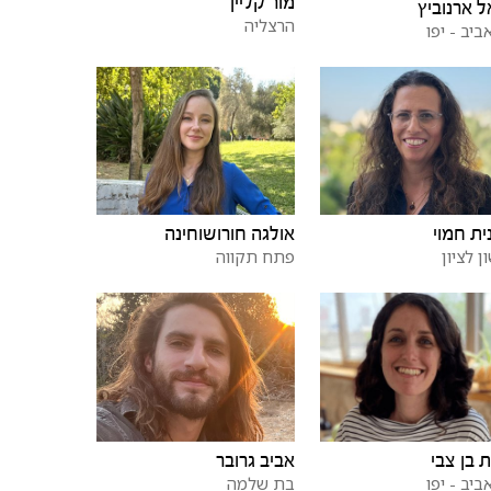
מור קליין
ל ארנוביץ
הרצליה
ביב - יפו
ית חמוי
אולגה חורושוחינה
ן לציון
פתח תקווה
 בן צבי
אביב גרובר
ביב - יפו
בת שלמה