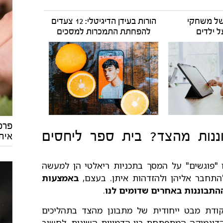
ל משחקי
הורות בעידן הדיגיטלי: 12 צעדים
 ילדים
להפחתת התמכרות למסכים
פרפק
ננות מהצד? בית ספר ליחסים
אית
 "פוגשים" על המסך בתכניות ריאלטי הן למעשה
ר להתחבר אליהן ולהזדהות איתן. בעצם,
באמצעות
התבוננות באחרים שדומים לנו
.
קודת מבט ייחודית של מתבונן מהצד בתהליכים
 הדינמיקה המתפתחת בין הדמויות השונות, לחשוב