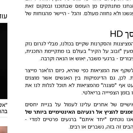
נחנו מתנתקים מן העומס שבתוכנו ובמקום זאת
שנו ולא נחווה מעולם. והכל - היישר מהנוחות של
עוד
HD
ציצנות והסקרנות שקיים בכולנו, מבלי לגרום נזק
עין "זבוב על הקיר" בעולם בו מתקיימת התכנית,
בורים - ברגעי משבר, יאוש או הנאה וקרבה.
לשקף את המציאות כפי שהיא, כיום הז'אנר מייצר
. לכן, גם הדינמיקות בין האנשים אשר מוצגים
עט אף "סצנה" מהמציאות לא תוכל לגלות לנו את
 בזמן הצפיייה בריאלטי.
שיים של אחרים עלינו לעמול על בניית יחסים
"אל
בהו
זמנים להציץ אל רגעיהם האינטימיים ביותר של
אנו נוכחים "יחד איתם" ברגעים פרטיים למדי -
ים זה בזה, נשברים או רבים.