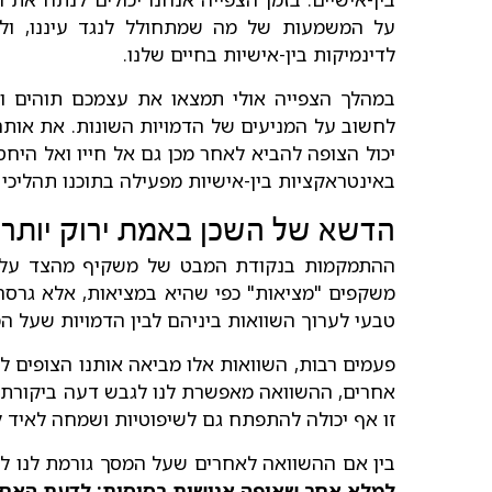
על המשמעות של מה שמתחולל לנגד עיננו, ולנ
לדינמיקות בין-אישיות בחיים שלנו.
במהלך הצפייה אולי תמצאו את עצמכם תוהים ונז
לחשוב על המניעים של הדמויות השונות. את אות
יכול הצופה להביא לאחר מכן גם אל חייו ואל היח
באינטראקציות בין-אישיות מפעילה בתוכנו תהליכי
הדשא של השכן באמת ירוק יותר
ההתמקמות בנקודת המבט של משקיף מהצד על מע
משקפים "מציאות" כפי שהיא במציאות, אלא גרסה 
טבעי לערוך השוואות ביניהם לבין הדמויות שעל ה
פעמים רבות, השוואות אלו מביאה אותנו הצופים 
אחרים, ההשוואה מאפשרת לנו לגבש דעה ביקורתית 
זו אף יכולה להתפתח גם לשיפוטיות ושמחה לאיד 
בין אם ההשוואה לאחרים שעל המסך גורמת לנו לה
למלא אחר שאיפה אנושית בסיסית: לדעת האם ו