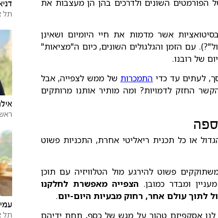
ל הפורמטים השונים ולדרכים בהן הן מעצבות את
דניא
תל א
סיטואציות אשר מדמות את חיי היומיום ושאינן
"?). עם הזמן והגלגולים השונים, כיום ה"מציאות"
ום של רובנו.
סך, לעתים עד כדי
התמכרות
של ממש לצפייה, אבל
קשר החזק לדמויות? ומה מותיר אותנו מרותקים
אילנ
ראשו
ספה
דול או כל תכנית ריאליטי אחרת, התכניות פשוט
משתוקקים פשוט להירגע מול הטלוויזיה עם תוכן
עניין ומבדר כמובן.
הצפייה מאפשרת לחלקנו
ל לתוך עולם אחר, רחוק מבעיות היום-יום
.
עמית
ות לנו אסקפיזם טהור על מגש של כסף, תחת ידיהם
תל א