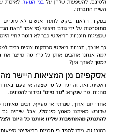
ולטיבם, להשפעות שלהן על
בני הנוער
, לאיכות ש
השיח החברתי.
במקור, הז'אנר ביקש לתעד אנשים לא מוכרים ב
מתוסרטות על ידי גורם חיצוני (מי אמר "האח הגדול
שמציגות תוכניות הריאלטי כבר לא דומה לחיי היומי
כך או כך, תכניות ריאלטי מרתקות צופים רבים למ
למה אנחנו אוהבים אותן כל כך? מה מייצר את ה
למסך לאורך זמן?
אסקפיזם מן המציאות היישר מה
ראשית, ואת זה יגיד כל מי שצפה אי פעם באח הג
מהנות. מה שנקרא: "גוד טיים" ובידור להמונים.
אחרי יום ארוך, שגרתי או מעייף, רבים מאיתנו 
שדורש מאיתנו מאמץ מינימלי, אבל שיהיה גם מ
להתנתק מהמחשבות שליוו אותנו כל היום ולצלו
במובן זה, ניתן להגיד כי תכניות הריאליטי מציע