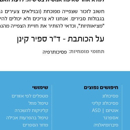
חשוב לזכור שצפייה מפוכחת (ובגילאים צעירים ג
בגבולות סבירים. אנחנו לא צריכים ולא יכולים לה
"מציאותיות", וכדאי להותיר את חויית הצפייה מהנ
על הכותבת - ד"ר ספיר קינן
תחומי מומחיות:
פסיכותרפיה
חיפושים נפוצים
שימושי
פסיכולוג
מטפלים לפי אזורים
פסיכולוג קליני
טיפול מוזל
אוטיזם | ASD
קליניקות להשכרה
אספרגר
טיפול בהפרעות אכילה
פיברומיאלגיה
מדור הספרים