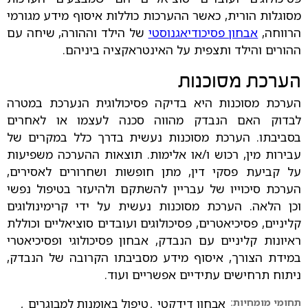
מסוגלות הורית, כאשר ההערכות כוללות איסוף מידע מגורמי
הרווחה,
אבחון פסיכודיאגנוסטי
של הילד וההורה, שיחה עם
ההורים והילד ותצפית על האינטראקציה ביניהם.
הערכת מסוכנות
הערכת מסוכנות היא בדיקה פסיכולוגית הנערכת במטרה
לבדוק האם הנבדק מהווה סכנה לעצמו או לאחרים
בסביבתו. הערכת מסוכנות נעשית בדרך כלל במקרים של
עבירות מין, רכוש ו/או אלימות. תוצאות ההערכה משפיעות
על קביעת פסקי דין, מתן חופשות ושחרורים לאסירים,
הערכת סיכוייו של עבריין להשתקם ולהיעזר בטיפול נפשי
וכן הלאה. הערכת מסוכנות נעשית על ידי קרימינולוגים
קליניים, פסיכיאטרים, פסיכולוגים ועובדים סוציאליים וכוללת
ראיונות קליניים עם הנבדק, אבחון פסיכולוגי ופסיכיאטרי
במידת הצורך, איסוף מידע מסביבתו הקרובה של הנבדק,
ניתוח תרחישים עתידיים אפשריים ועוד.
תחומי מומחיות:
אבחון דידקטי
,
טיפול באומנות למבוגרים
,