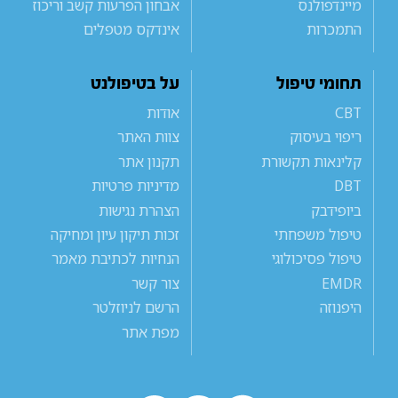
מיינדפולנס
אבחון הפרעות קשב וריכוז
התמכרות
אינדקס מטפלים
תחומי טיפול
על בטיפולנט
CBT
אודות
ריפוי בעיסוק
צוות האתר
קלינאות תקשורת
תקנון אתר
DBT
מדיניות פרטיות
ביופידבק
הצהרת נגישות
טיפול משפחתי
זכות תיקון עיון ומחיקה
טיפול פסיכולוגי
הנחיות לכתיבת מאמר
EMDR
צור קשר
היפנוזה
הרשם לניוזלטר
מפת אתר