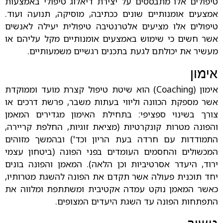
טיפולים אלו מתבססים על יצירת דיאלוג טיפולי באמצעות
אמצעים אומנותיים שונים ככתיבה, מוסיקה, תנועה ועוד.
טיפולים אלו מציעים אלטרנטיבה טיפולית יעילה לאנשים
אשר חשים כי שימוש באמצעים אומנותיים מקל עליהם או
מעשיר את יכולתם לגעת בתכנים רגשיים משמעותיים.
אימון
אימון (Coaching) הוא שיטת טיפול קצרת מועד וממוקדת
אשר מספקת הכוונה וליווי בעתות משבר, פרשת דרכים או
צורך בשינוי ספציפי: בתחילת האימון מגדירים המאמן
והפונה מטרות קונקרטיות (מציאת זוגיות, החלפת קריירה,
התמודדות עם חרדה בעת הריון וכד') ובהמשך מזוהים
המכשולים והחסמים העומדים בפני הפונה (ביטחון עצמי
ירוד, היעדר אסרטיביות וכן הלאה). המאמן והפונה בונים
יחד תוכנית פעולה אשר תקדם את הפונה להשגת מטרותיו,
כאשר המאמן נוקט עמדה אקטיבית ומשתתפת ומלווה את
התפתחות הפונה עד השגת היעדים המצופים.