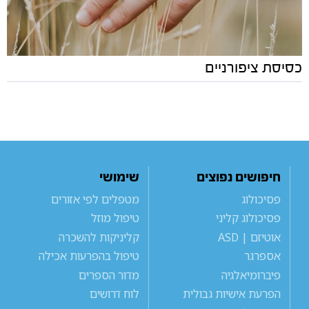
כסיסת ציפורניים
חיפושים נפוצים
שימושי
פסיכולוג
מטפלים לפי אזורים
פסיכולוג קליני
טיפול מוזל
אוטיזם | ASD
קליניקות להשכרה
אספרגר
טיפול בהפרעות אכילה
פיברומיאלגיה
מדור הספרים
הפרעת אישיות גבולית
לוח דרושים