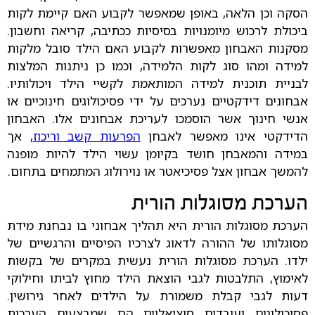
הסקה וכן הלאה, באופן שמאפשר לקבוע האם קיימת לקות
ביכולת לרכוש מיומנויות בסיסיות ככתיבה, קריאה וחשבון.
מסקנות האבחון מאפשרות לקבוע האם הילד סובל מלקות
למידה ומהו סוג לקות הלמידה, וכמו כן ניתנות המלצות
לבניית תוכנית למידה המותאמת לקשיי הילד ויכולותיו.
אבחונים דידקטיים נערכים על ידי פסיכולוגים חינוכיים או
אנשי חינוך אשר הוסמכו לעריכת אבחונים אלו. האבחון
הדידקטי אינו מאפשר לאבחן
הפרעות קשב וריכוז
, אך
במידה והמאבחן חושד בקיומן עשוי הילד להיות מופנה
להמשך אבחון אצל פסיכיאטר או נוירולוג המתמחים בתחום.
הערכת מסוגלות הורית
הערכת מסוגלות הורית היא תהליך אבחוני בו נבחנת מידת
מסוגלותו של ההורה לדאוג לצרכיו הפיסיים והרגשיים של
ילדו. הערכת מסוגלות הורית נעשית במקרים של בקשות
לאימוץ, התלבטות לגבי הוצאת הילד מחוץ לביתו וחילוקי
דעות לגבי קבלת משמורת על הילדים לאחר גירושין.
פסיכולוגים ועובדים סוציאליים הם שמבצעים הערכות