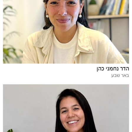
הדר נחמני כהן
באר שבע