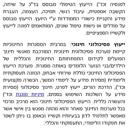
לפנסיה וכד'). הייעוץ הטיפולי מבוסס בד"כ על שיחה,
הקשבה אמפטית, עיבוד רגשי, תמיכה, העצמה, העברת
מידע והקניית כישורי התמודדות ע"י היועץ. הייעוץ מבוסס
על מודלים או גישות טיפול שונים, המותאמים לפונה לייעוץ
ולקשייו הספציפיים.
ייעוץ פסיכולוגי חינוכי
: במרבית המסגרות החינוכיות
קיימת מערכת פסיכולוגית חינוכית המורכבת מאנשי חינוך
הפועלים לקידום התפתחותם החינוכית והכללית של
הילדים/בני הנוער הלומדים באותה מסגרת. מערכת הייעוץ
הפסיכולוגי החינוכי כוללת שירותי אבחון, הכוונה תעסוקתית
ולימודית (מסירת מידע על לימודי המשך, הכשרה מקצועית
וכד'), הדרכת הורים, ייעוץ לפרט, חינוך פסיכולוגי (מסירת
מידע על השלכות השימוש בסמים,
מיניות מוגנת
וכד')
והעשרה כללית. הייעוץ הפסיכולוגי חינוכי הוא מרכיב מרכזי
בכל מערכות החינוך מאחר והוא מהווה מפגש בין אישי אשר
מאפשר לתלמיד לדון בבעיותיו וקשייו ובאופן בו ניתן לשפר
את תפקודו הלימודי, התעסוקתי והכללי.