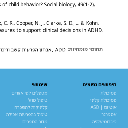
of child behavior?.Social biology, 49(1-2),
 C. R., Cooper, N. J., Clarke, S. D., ... & Kohn,
asures to support clinical decisions in ADHD.
תחומי מומחיות:
ADD
,
אבחון הפרעות קשב וריכוז
חיפושים נפוצים
שימושי
פסיכולוג
מטפלים לפי אזורים
פסיכולוג קליני
טיפול מוזל
אוטיזם | ASD
קליניקות להשכרה
אספרגר
טיפול בהפרעות אכילה
פיברומיאלגיה
מדור הספרים