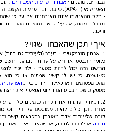
מבוגרים, מופנים ל
אבחון הפרעות קשב וריכוז
. עם 
האמריקאי (ה-APA), כי בתחום הפרעות 
- חלק מהאנשים אינם מאובחנים אף על פי שהם ס
כסובלים ממנה, אף על פי שהתסמינים מהם הם סו
וריכוז.
איך ייתכן שהאבחון שגוי?
1. אבחון סובייקטיבי - בעבר (ולעיתים גם היום) א
כלומר התבססו אך ורק על עדות הנבדק, הרושם של
הרושם הזה יכול להיות מטעה - ילד יכול להצי
משועמם, כי יש לו קשיי שמיעה או כי הוא ס
מהסימפטומים יראו כאילו הילד סובל מ
הפרעת קשב
מספקת, שכן הבסיס הנוירולוגי המאפיין את ההפרעה 
2. דמיון להפרעות אחרות - התסמינים של הפרעת
אחרות וכן יכולים להיות ממוסכים על ידיהן (כל
קורה שלעיתים אדם מאובחן בהפרעות קשב וריכ
חרדה
או לקויות למידה, או שהאדם אינו מאובחן 
פי שהוא סובל גם מהפרעות קשב וריכוז.