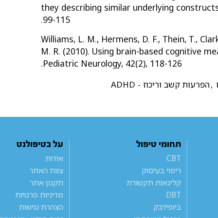
they describing similar underlying constructs 
99-115.
Williams, L. M., Hermens, D. F., Thein, T., Clark,
M. R. (2010). Using brain-based cognitive me
Pediatric Neurology, 42(2), 118-126.‏
,
הפרעות קשב וריכוז - ADHD
תחומי טיפול
על בטיפולנט
CBT
אודות
ריפוי בעיסוק
צוות האתר
קלינאות תקשורת
תקנון אתר
DBT
מדיניות פרטיות
ביופידבק
הצהרת נגישות