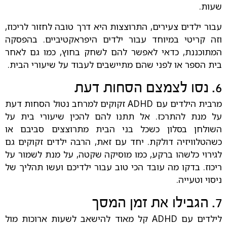
שעות.
עבור ילדים צעירים, התרוצצות היא דרך טובה לחזור לריכוז,
וזה קריטי במיוחד עבור ילדים היפראקטיביים. בהפסקה
המתוכננת, כדאי לאפשר להם לשחק בחוץ, כמו גם לאחר
בית הספר או לפני שהם מתיישבים לעבוד על שיעורי הבית.
6. נסו לצמצם הסחות דעת
מרבית הילדים עם ADHD זקוקים למרחב נטול הסחות דעת
על מנת להתרכז. אל תתנו להם להכין שיעורי בית על
השולחן בסלון כשכל בני הבית מתרוצצים סביבם או
כשהטלוויזיה דולקת. יחד עם זאת, הרבה ילדים זקוקים גם
לגירוי כלשהו ברקע, כמו מוסיקה שקטה, על מנת לשמור על
ריכוז. בדקו מה עובד הכי טוב עבור ילדיכם ועשו תהליך של
ניסוי וטעייה.
7. הגבילו את זמן המסך
לילדים עם ADHD קל מאוד להישאב לשעות ארוכות מול