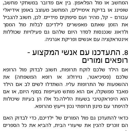
המחשב או מול הפלאפון. בין אם מדובר במשחקי מחשב,
שופינג או בדיקת אימיילים, המחשב מעוצב באופן אידיאלי
עבורם – קל, מהיר ועם סיפוקים מידיים. לכן, חשוב להגביל
את הזמן שאתם מאפשרים לילדיכם לבלות מול המסך
ולדאוג שנכנסות לסדר היום שלהם גם פעילויות שכוללות
אינטראקציה עם אנשים ופריקת אנרגיה.
8. התעדכנו עם אנשי המקצוע –
רופאים ומורים
אם הילד שלכם לוקח תרופות, חשוב לבדוק מול הרופא
שלכם (פסיכיאטר, נוירולוג או רופא המשפחה) את
ההשפעות של התרופות עליו. השתדלו לשים לב אם הילד
מאבד ממשקלו, אם הוא מותש מעייפות בסוף היום, או אם
הוא היפראקטיבי בשעות הלילה.כל אלו הן בעיות שיכולות
להיפתר עם מינון תרופתי נכון וייעוץ מהרופא.
כדאי להתעדכן גם מול המורים של ילדיכם, כדי לבדוק האם
הם זוכרים להכין את שיעורי הבית, להביא את כל הספרים