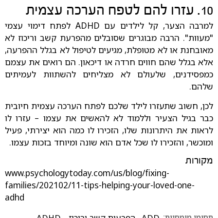
10. עזרו להם לטפח הערכה עצמית
למרבה הצער, קל לילדים עם ADHD לפתח דימוי עצמי
"מעוות". הרבה מבוגרים שסובלים מהפרעת קשב וריכוז לא
מאובחנת או לא מטופלת, מגיעים לטיפול לא בגלל ההפרעה,
אלא בגלל שהם חווים חרדה או דיכאון. הם רואים את עצמם
כמפסידנים, שלעולם לא מצליחים להשתוות לעמיתים
שלהם.
לכן, חשוב שתעזרו לילד שלכם לפתח הערכה עצמית חיובית
כבר בגיל הצעיר וללמוד לא להאשים את עצמו – עזרו לו
לראות את היתרונות שלו, הזכירו לו כמה הוא יצירתי, פעיל
ומוכשר, והזכירו לו שכל אדם הוא שונה ומיוחד בזכות עצמו.
מקורות
www.psychologytoday.com/us/blog/fixing-
families/202102/11-tips-helping-your-loved-one-
adhd
תחומי מומחיות:
ADD
,
הפרעות קשב וריכוז - ADHD