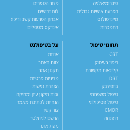
פיברומיאלגיה
מדור הספרים
הפרעת אישיות גבולית
לוח דרושים
מיינדפולנס
אבחון הפרעות קשב וריכוז
התמכרות
אינדקס מטפלים
תחומי טיפול
על בטיפולנט
CBT
אודות
ריפוי בעיסוק
צוות האתר
קלינאות תקשורת
תקנון אתר
DBT
מדיניות פרטיות
ביופידבק
הצהרת נגישות
טיפול משפחתי
זכות תיקון עיון ומחיקה
טיפול פסיכולוגי
הנחיות לכתיבת מאמר
EMDR
צור קשר
היפנוזה
הרשם לניוזלטר
מפת אתר