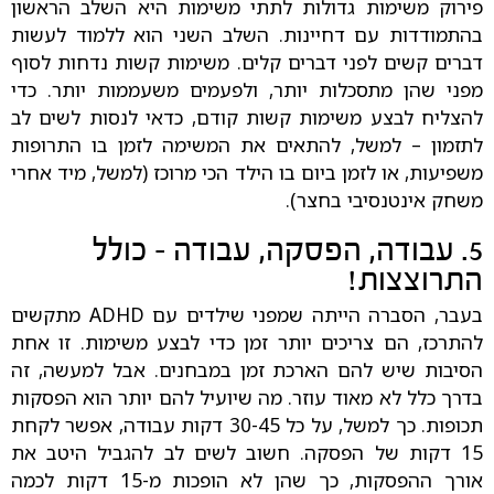
פירוק משימות גדולות לתתי משימות היא השלב הראשון
בהתמודדות עם דחיינות. השלב השני הוא ללמוד לעשות
דברים קשים לפני דברים קלים. משימות קשות נדחות לסוף
מפני שהן מתסכלות יותר, ולפעמים משעממות יותר. כדי
להצליח לבצע משימות קשות קודם, כדאי לנסות לשים לב
לתזמון – למשל, להתאים את המשימה לזמן בו התרופות
משפיעות, או לזמן ביום בו הילד הכי מרוכז (למשל, מיד אחרי
משחק אינטנסיבי בחצר).
5. עבודה, הפסקה, עבודה – כולל
התרוצצות!
בעבר, הסברה הייתה שמפני שילדים עם ADHD מתקשים
להתרכז, הם צריכים יותר זמן כדי לבצע משימות. זו אחת
הסיבות שיש להם הארכת זמן במבחנים. אבל למעשה, זה
בדרך כלל לא מאוד עוזר. מה שיועיל להם יותר הוא הפסקות
תכופות. כך למשל, על כל 30-45 דקות עבודה, אפשר לקחת
15 דקות של הפסקה. חשוב לשים לב להגביל היטב את
אורך ההפסקות, כך שהן לא הופכות מ-15 דקות לכמה