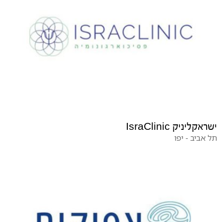
ישראקליניק IsraClinic
תל אביב - יפו