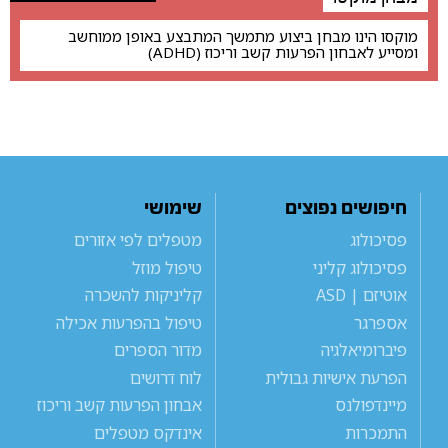
מוקסו הינו מבחן ביצוע מתמשך המתבצע באופן ממוחשב
ומסייע לאבחון הפרעות קשב וריכוז (ADHD)
חיפושים נפוצים
שימושי
פסיכולוג
מטפלים לפי אזורים
פסיכולוג קליני
טיפול מוזל
אוטיזם | ASD
קליניקות להשכרה
אספרגר
טיפול בהפרעות אכילה
פיברומיאלגיה
מדור הספרים
הפרעת אישיות גבולית
לוח דרושים
מיינדפולנס
אבחון הפרעות קשב וריכוז
התמכרות
אינדקס מטפלים