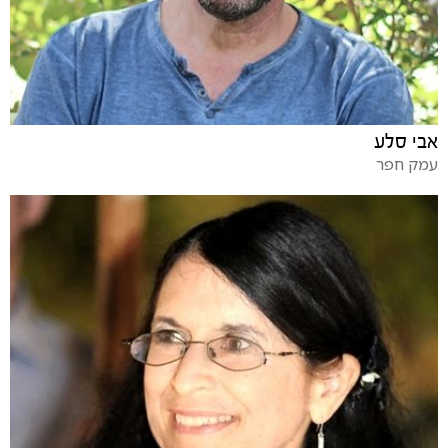
אבי סלע
עמק חפר