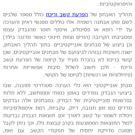
והיפראקטיביות.
תהליך האבחון של
הפרעת קשב וריכוז
כולל מספר שלבים
לשם מתן אבחנה רשמית. אלו כוללים מפגשי ראיון והערכה
על ידי רופא או פסיכולוג, איסוף חומר מהנבדק עצמו
ומסביבתו הקרובה (הורים וצוות חינוכי כאשר מדובר בילד)
וכן ביצוע של מבחנים אובייקטיביים. בתוך תהליך האבחון,
ישנה חשיבות גבוהה לביצועם של מבחנים אובייקטיבים, שכן
קושי בריכוז לא בהכרח מעיד על קיומה של הפרעת קשב
וריכוז - ולכן חשוב לשלול סיבות אפשריות אחרות
(פיזיולוגיות או רגשיות) לקיומו של הקושי.
מבחן אובייקטיבי הוא כלי הערכה סטנדרטי ומובנה, שבו
ביצועי הנבדק נמדדים באופן כמותי וממוחשב, ללא תלות
בפרשנות סובייקטיבית של הבודק. במבחנים אלה נבדקים
מדדים כמו זמן תגובה, דיוק, עקביות, רמת אימפולסיביות
ויכולת לשמור על קשב לאורך זמן. תוצאות הנבדק נבדקות
למול התוצאות הממוצעות בקרב קבוצת גילו, וכך ניתן לקבל
תמונה מדויקת יחסית של תפקודי הקשב. עם זאת,