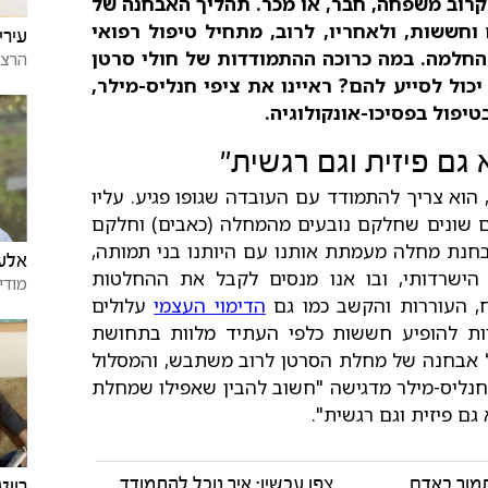
קרוב משפחה, חבר, או מכר. תהליך האבחנה של
חששות, ולאחריו, לרוב, מתחיל טיפול רפואי
עירי
להחלמה. במה כרוכה ההתמודדות של חולי סרטן
הרצל
כול לסייע להם? ראיינו את ציפי חנליס-מילר,
יפול בפסיכו-אונקולוגיה.
גם פיזית וגם רגשית"
א צריך להתמודד עם העובדה שגופו פגיע. עליו
ים שונים שחלקם נובעים מהמחלה (כאבים) וחלקם
אבחנת מחלה מעמתת אותנו עם היותנו בני תמותה,
אלעד
הישרדותי, ובו אנו מנסים לקבל את ההחלטות
מודי
ח, העוררות והקשב כמו גם
הדימוי העצמי
עלולים
ות להופיע חששות כלפי העתיד מלוות בתחושת
בל אבחנה של מחלת הסרטן לרוב משתבש, והמסלול
 חנליס-מילר מדגישה "חשוב להבין שאפילו שמחלת
ם פיזית וגם רגשית".
תמוך באדם
צפו עכשיו: איך נוכל להתמודד
רויט