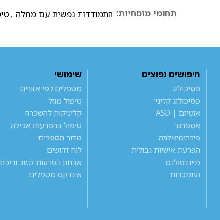
תחומי מומחיות:
התמודדות נפשית עם מחלה
,
טיפ
חיפושים נפוצים
שימושי
פסיכולוג
מטפלים לפי אזורים
פסיכולוג קליני
טיפול מוזל
אוטיזם | ASD
קליניקות להשכרה
אספרגר
טיפול בהפרעות אכילה
פיברומיאלגיה
מדור הספרים
הפרעת אישיות גבולית
לוח דרושים
מיינדפולנס
אבחון הפרעות קשב וריכוז
התמכרות
אינדקס מטפלים