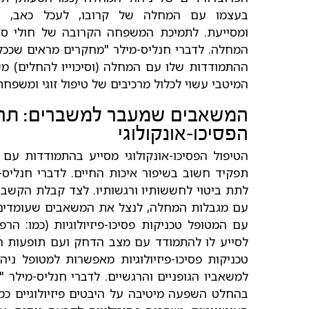
בעצמו עם המחלה של קרובו, לעכל כאב, ח
ומסייעת. לתמיכת המשפחה הקרובה של חולי ס
המחלה. לדברי חנליס-מי
לר "מחקרים מראים שככל 
ההתמודדות שלו עם המחלה (וסיכוייו להחלים) משת
המיטבי עשוי לכלול מרכיבים של טיפול זוגי ומשפחתי
המשאבים שמעבר למשברים: תרו
הפסיכו-אונקולוגי
הטיפול הפסיכו-אונקולוגי מסייע בהתמודדות עם
תפקיד חשוב בשיפור איכות החיים. לדברי חנלי
לתת ביטוי לחששותיו ורגשותיו. לצד קבלת הקשב
עם מגבלות המחלה, לנצל את המשאבים שעומדים לר
עם המטופל טכניקות פסיכו-פיזיולוגיות (כמו: הרפ
לסייע לו להתמודד עם מצב הדחק ועם תופעות הלו
טכניקות פסיכו-פיזיולוגיות מאפשרות למטופל ניה
למשאביו הגופניים והרגשיים. לדברי חנליס-מילר 
בהחלט השפעה מיטיבה על היבטים פיזיולוגיים כמ