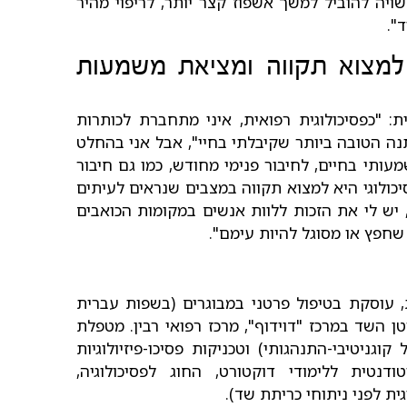
שויה להוביל למשך אשפוז קצר יותר, לריפוי מהיר
".
 למצוא תקווה ומציאת משמעות
 "כפסיכולוגית רפואית, איני מתחברת לכותרות
ה הטובה ביותר שקיבלתי בחיי", אבל אני בהחלט
ותי בחיים, לחיבור פנימי מחודש, כמו גם חיבור
כולוגי היא למצוא תקווה במצבים שנראים לעיתים
ש לי את הזכות ללוות אנשים במקומות הכואבים
שחפץ או מסוגל להיות עימם".
, עוסקת בטיפול פרטני במבוגרים (בשפות עברית
יחידת סרטן השד במרכז "דוידוף", מרכז רפואי רבין. מטפלת
דינמית בשילוב טכניקות CBT (טיפול קוגניטיבי-התנהגותי) וטכניקות פסיכו-פיזיולוגיות
טודנטית ללימודי דוקטורט, החוג לפסיכולוגיה,
ית לפני ניתוחי כריתת שד).