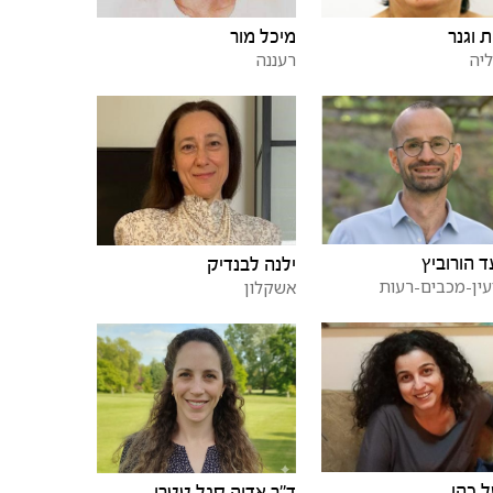
ת וגנר
מיכל מור
יה
רעננה
 הורוביץ
ילנה לבנדיק
עין-מכבים-רעות
אשקלון
ל כהן
ד"ר אדוה סגל טטרו