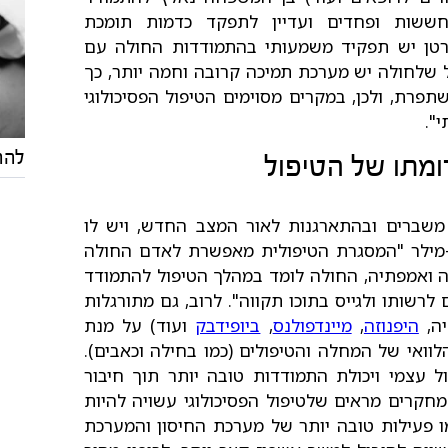
ששות ופחדים ועדיין לתפקד כדמות תומכת
רטן יש תפקיד משמעותי בהתמודדות החולה עם
שלחולה יש מערכת תמיכה קרובה וחמה יותר, כך
פרת, ולכן, במקרים מסוימים הטיפול הפסיכולוגי
".
להת
מתו של הטיפול
 משברים ובהתארגנות לאור המצב החדש, ויש לו
ס-מילר "המסגרת הטיפולית מאפשרת לאדם החולה
ה ואמפתיה, החולה לומד במהלך הטיפול להתמודד
שותו ולגייס בתוכו תקווה". לרוב, גם מתורגלות
יה,
היפנוזה
,
מיינדפולנס
,
ביופידבק
ועוד) על מנת
ואי של המחלה והטיפולים (כמו בחילה וכאבים).
ול עצמי ויכולת התמודדות טובה יותר תוך חיבור
"מחקרים מראים שלטיפול הפסיכולוגי עשויה להיות
ו פעילות טובה יותר של מערכת החיסון והמערכת