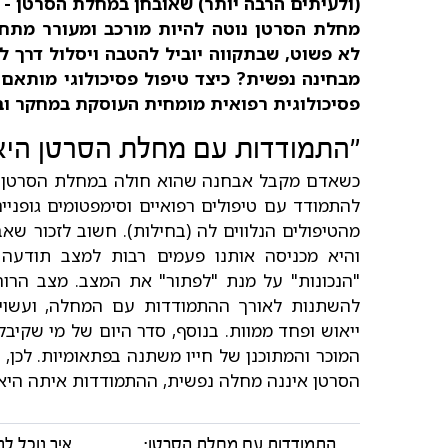
(ולעיתים הרבה יותר) שאובחן במחלת הסרטן - 
מחלת הסרטן נוטה להיות מורכב ומעורר מתח ו
לא פשוט, שבתקווה יוביל להטבה ויסלול דרך 
מבחינה נפשית? כיצד טיפול פסיכולוגי מותאם י
פסיכולוגית רפואית מומחית העוסקת במחקר ובט
"התמודדות עם מחלת הסרטן היא 
כשאדם מקבל אבחנה שהוא חולה במחלת הסרטן, הו
להתמודד עם טיפולים רפואיים וסימפטומים גופני
מהטיפולים הנלווים לה (בחילות). חשוב לזכור ש
והיא מכניסה אותנו פעמים רבות למצב תודעה 
"הנכונות" על מנת "לפתור" את המצב. מצב הרו
להשתנות לאורך ההתמודדות עם המחלה, ועשוי
ייאוש ופחד ממוות. בנוסף, סדר היום של מי שקי
המוכר והמתוכנן של חייו משתנה בפתאומיות. לכן,
הסרטן איננה מחלה נפשית, ההתמודדות איתה היא ג
התמודדות עם מחלת הסרטן:
איך נוכל ל