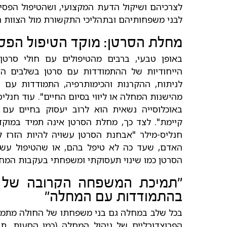
לצרכיהם ושיקול הדעת המקצועי, ושהטיפול הפסיכו
לבני משפחותיהם ובתהליכי התקשורת מול הצוות ה
מחלת הסרטן: מוקד הטיפול הפסיכ
באופן טבעי, ברבים מהטיפולים עם חולי סרט
הייחודיות של ההתמודדות עם סרטן בשלבים הש
לניתוח, ההקרנות והכימותרפיה, התמודדות עם ה
מהישנות המחלה או ליווי בסיום החיים". עוד חנליס
באוכלוסייה נשאית הוא לרוב יעסוק בחיים ע
קיימת". לצד כך, מחלת הסרטן אינה תמיד במוקד 
חנליס-מילר "אבחנת הסרטן עשויה להיות הזרז 
האדם, שעד כה לא טיפל בהם, או שהטיפול עש
הסרטן כמו שינוי תעסוקתי ומשפחתי בעקבות המחל
"תמיכת המשפחה הקרובה של ח
בהתמודדות עם המחלה"
בכל שלב במחלה גם בני משפחתו של החולה מתמודד
הפרוצדורליים של ניהול המחלה (כמו הסעות, ת