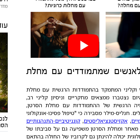
עם מחלה?
עם מחלות כרוניות?
מדרש
עוד
ם לאנשים שמתמודדים עם מחלת
וקליני המתמקד בהתמודדות הרגשית עם מחלת
היום נצטברו ממצאים מחקריים וניסיון קליני רב,
ויה הרגשית של ההתמודדות עם מחלת הסרטן,
. חנליס-מילר מסבירה כי "טיפול פסיכו-אונקולוגי
לנכ
יים
,
אקזיסטנציאליסטים
,
קוגניטיביים-התנהגותיים
הסר
. מאחר ומחלת הסרטן משפיעה גם על סביבתו של
לוגית יכולה להינתן גם לקרוביו של החולה בהתאם