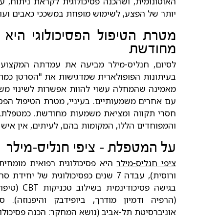
האוטונומית, ושהכנה פסיכולוגית לקראת ניתוח, ע
יותר של הפצע, לשימוש מופחת במשככי כאבים ועוד
מטרת הטיפול הפסיכולוגי היא
מחודשת
לסיום, חנליס-מילר מביעה את עמדתה המקצועית:
בעיתונות הפופולארית שמדגישות את "הסרטן כמתנ
מאמינה שהמחלה עשוי להוות אפשרות לשינוי משמע
עם אחרים משמעותיים. בעיניי, מטרת הטיפול הפסי
חסרי תקווה ומציאת משמעות מחודשת. כמטפלת, י
והמפוחדים הללו, המקומות בהם, לעיתים, אין איש 
על המטפלת – ציפי חנליס-מילר
ציפי חנליס-מילר
היא פסיכולוגית רפואית מומחית
ורוסית), עבדה 7 שנים כפסיכולוגית של 
בגישה פסיכו
(הרפיה ודמיון מודרך, ביופידבק והיפנוזה). ס
אוניברסיטת תל-אביב (נושא המחקר: הכנה פסיכולוג