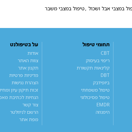
ול במצבי אבל ושכול
,
טיפול במצבי משבר
תחומי טיפול
על בטיפולנט
CBT
אודות
ריפוי בעיסוק
צוות האתר
קלינאות תקשורת
תקנון אתר
DBT
מדיניות פרטיות
ביופידבק
הצהרת נגישות
טיפול משפחתי
זכות תיקון עיון ומחי
טיפול פסיכולוגי
הנחיות לכתיבת מאמ
EMDR
צור קשר
היפנוזה
הרשם לניוזלטר
מפת אתר