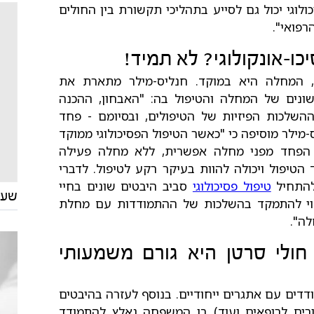
לוגי יכול גם לסייע בתהליכי תקשורת בין החולים
רפואי".
ו-אונקולוגי? לא תמיד!
ן, המחלה היא במוקד. חנליס-מילר מתארת את
ונים של המחלה והטיפול בה: "האבחון, ההכנה
השלכות הפיזיות של הטיפולים, ובסיומם - פחד
-מילר מוסיפה כי "כאשר הטיפול הפסיכולוגי ממוקד
ם הפחד מפני מחלה אפשרית, ללא מחלה פעילה
הטיפול ויכולה להוות בעיקר רקע לטיפול. לדברי
להתחיל
טיפול פסיכולוגי
סביב היבטים שונים בחיי
שעת
וי להתמקד בהשלכות של ההתמודדות עם מחלת
ה".
ולי סרטן היא גורם משמעותי
ים עם אתגרים ייחודיים. ב
נוסף לעזרה בהיבטים
ורים לרופאים ועוד) בן המשפחה נאלץ להתמודד