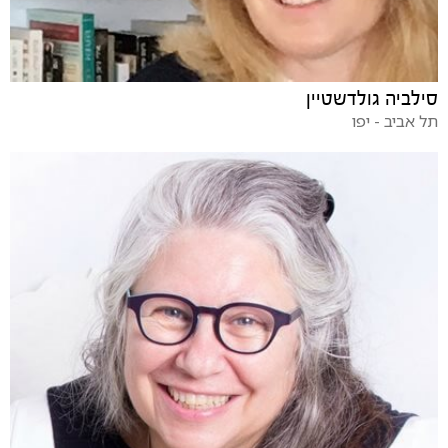
סילביה גולדשטיין
תל אביב - יפו