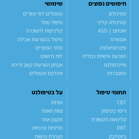
חיפושים נפוצים
שימושי
פסיכולוג
מטפלים לפי אזורים
פסיכולוג קליני
טיפול מוזל
אוטיזם | ASD
קליניקות להשכרה
אספרגר
טיפול בהפרעות אכילה
פיברומיאלגיה
מדור הספרים
הפרעת אישיות גבולית
לוח דרושים
מיינדפולנס
אבחון הפרעות קשב וריכוז
התמכרות
אינדקס מטפלים
תחומי טיפול
על בטיפולנט
CBT
אודות
ריפוי בעיסוק
צוות האתר
קלינאות תקשורת
תקנון אתר
DBT
מדיניות פרטיות
ביופידבק
הצהרת נגישות