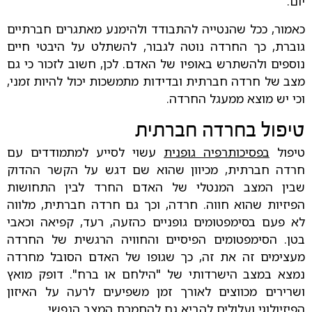
יום.
כאמור, ככל שהנטייה להתבודד ולהימנע מאתגרים חברתיים
גוברת, כך החרדה נוטה לגבור, להשתלט על היבטי חיים
נוספים ולהשתרש באופיו של האדם. לכן, חשוב לזכור כי גם
מצב של חרדה חברתית ובדידות מתמשכות יכול להיות זמני,
וכי יש מוצא ממעגל החרדה.
טיפול בחרדה חברתית
טיפול
בפסיכותרפיה גופנית
עשוי לסייע למתמודדים עם
חרדה חברתית, מכיוון שהוא שם דגש על הקשר ההדוק
שבין המצב המנטלי של האדם החרד לבין התחושות
הפיזיות שהוא חווה. חרדה, וכך גם חרדה חברתית, מלווה
לא פעם בסימפטומים גופניים כהזעה, רעד, קפיאה וכאבי
בטן. הסימפטומים הפיסיים והחוויה הרגשית של החרדה
מעצימים זה את זה, כך שגופו של האדם הסובל מחרדה
נמצא במצב הישרדותי של "הילחם או ברח". דופק מואץ
ושרירים מכווצים לאורך זמן משפיעים לרעה על האיזון
הפיזיולוגי ועלולים להביא גם להחמרת המצב הנפשי.