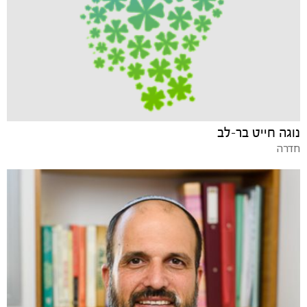
נוגה חייט בר-לב
חדרה