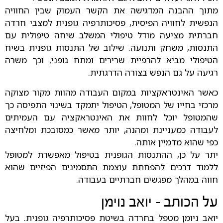
מתוך ההבנה המדגישה את הקשר העמוק שבין החוויה
הנפשית לחוויה הפיסית, פסיכותרפיה גופנית למצבי חרדה
חברתית מציעה מודל טיפולי המשלב שיחה טיפולית עם
התנסות, משחק ותנועה. שילוב של התנסות גופנית בשיח
הטיפולי מביא להרפיית שרירים ומתח גופני, וכך משרה
רגיעה על גם הנפש בצורה הדרגתית.
כאשר האינטראקציות במקום העבודה מהוות מקור מצוקה
מרכזי בחייו של המטופל, הטיפול יתמקד בשינוי התפיסה כך
שהמטופל יוכל לחוות את האינטראקציה עם העמיתים
לעבודה כמעניינת ומהנה, יותר מאשר כמסובכת ומלחיצה
כפי שהוא מדמיין אותה.
יתר על כן, ההתנסות הגופנית בטיפול מאפשרת למטופל
ללמוד דרכים להפחתת עוצמת התסמינים הפיזיים שהוא
חווה במהלך מפגשים חברתיים בעבודה.
על הכותב - יואב נוימן
יואב ניומן מטפל בחרדה בשיטת פסיכותרפיה גופנית. בעל