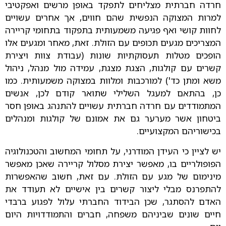
חרדה חברתית מצליחים לתפקד באופן מרשים ואפקטיבי
למרות המצוקה הנפשית שהם חווים, אך אחרים עשויים
לחוות קושי ואף פגיעה משמעותית בתפקוד בתחומי קריירה
המצריכים מגעים תכופים עם הזולת. זאת, מאחר ומגעים אלו
הופכים מטלות תעסוקתיות שונות (עבודת צוות ויצירת
קשרים עם קולגות, הצגת מצגת, עמידה מול מנהל, ניהול
משא ומתן כד') למורכבות ומלוות במצוקה משמעותית. כמו
כן, בהתאם למעגל השלילי שתואר קודם לכן, אנשים
המתמודדים עם חרדה חברתית עשויים להתנהג באופן חסר
ביטחון אשר מערער גם את אמונם של קולגות ומנהלים
בכישוריהם המקצועיים.
יש לציין כי העידן המודרני, על תחומי המחשוב והטכנולוגיה
הפופולריים בו, מאפשר יצירת מסלול קריירה שאכן מאפשר
מינימום של מגע עם הזולת. עם זאת, חשוב שהאפשרות
להתפרנס מבלי ליצור קשרים בין אישיים לא תעודד את
האדם להסתגר, שכן הבידוד החברתי עלול לפגוע ברבדי
חיים שונים שביניהם משפחה, חברים והתמודדויות היום