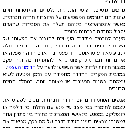
נראה?
גורמים גנטיים, דפוסי התנהגות נלמדים והתנסויות חיים
שונות הם הגורמים המשפיעים על היווצרות חרדה חברתית,
כאשר אינטראקציה ביניהם תעלה את הסבירות שהאדם
יסבול מחרדה חברתית כרונית.
מעבר לגורמים מולדים העשויים להגביר את פגיעותו של
האדם להתפתחות חרדה חברתית, חרדה חברתית יכולה
לנבוע מאירוע טראומטי חד-פעמי בו האדם חווה השפלה או
אי נוחות חברתית קיצונית, או להתפתח בהדרגה עקב
מצבור חוויות ילדות אשר השפיעו לרעה על
הדימוי העצמי
.
במרבית המקרים החרדה מחמירה עם הזמן ומגיעה לשיא
עצמתה בשנות הנעורים או מאוחר יותר, במהלך החיים
הבוגרים.
אנשים המתמודדים עם חרדה חברתית נוטים לשפוט את
עצמם לחומרה בכל מצב של מגע עם הזולת. כל דילמה או
קונפליקט במפגש בינאישי, המצריכים בחירה בין פתרון אחד
למשנהו ונראים בעיני הזולת כדבר של מה בכך, מביאים את