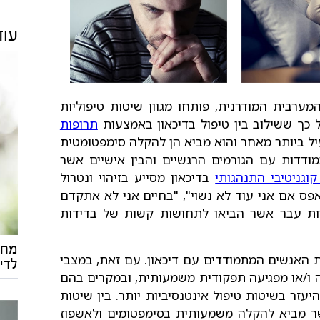
עוד
ערבית המודרנית, פותחו מגוון שיטות טיפוליות
 כך ששילוב בין טיפול בדיכאון באמצעות
תרופות
יל ביותר מאחר והוא מביא הן להקלה סימפטומטית
מודדות עם הגורמים הרגשיים והבין אישיים אשר
קוגניטיבי התנהגותי
בדיכאון מסייע בזיהוי ונטרול
 אפס אם אני עוד לא נשוי", "בחיים אני לא אתקדם
וויות עבר אשר הביאו לתחושות קשות של בדידות
מחק
ת האנשים המתמודדים עם דיכאון. עם זאת, במצבי
לדיכ
 ו/או מפגיעה תפקודית משמעותית, ובמקרים בהם
יעזר בשיטות טיפול אינטנסיביות יותר. בין שיטות
ר מביא להקלה משמעותית בסימפטומים ולאשפוז