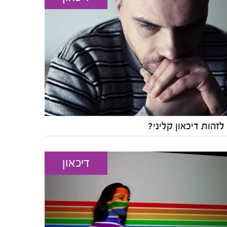
לזהות דיכאון קליני?
דיכאון