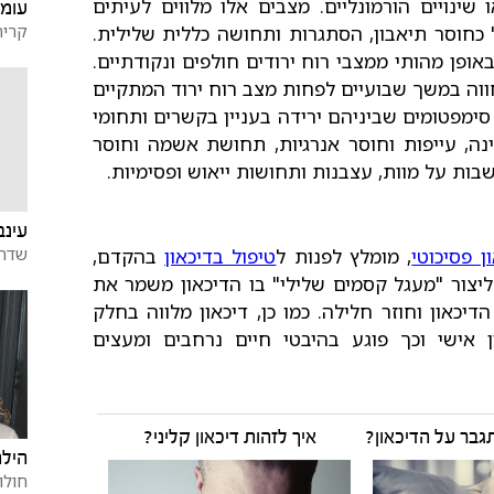
 שינויים הורמונליים. מצבים אלו מלווים לעיתים
עומר
קרית
 כחוסר תיאבון, הסתגרות ותחושה כללית שלילית.
אופן מהותי ממצבי רוח ירודים חולפים ונקודתיים.
ווה במשך שבועיים לפחות מצב רוח ירוד המתקיים
ן סימפטומים שביניהם ירידה בעניין בקשרים ותחומי
ינה, עייפות וחוסר אנרגיות, תחושת אשמה וחוסר
שבות על מוות, עצבנות ותחושות ייאוש ופסימיות.
עינב
שדה 
ן פסיכוטי
, מומלץ לפנות ל
טיפול בדיכאון
בהקדם,
ליצור "מעגל קסמים שלילי" בו הדיכאון משמר את
כאון וחוזר חלילה. כמו כן, דיכאון מלווה בחלק
 אישי וכך פוגע בהיבטי חיים נרחבים ומעצים
גבר על הדיכאון?
איך לזהות דיכאון קליני?
הילה
חולון