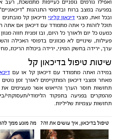
ואפילו גורמים גופניים כעייפות מתמשכת, רעב או
בפגיעה במצב ברוח ובדפוסי התנהגות "דיכאוניים"
ובכל זאת, מצבי
דיכאון קליני
ודיכאון קל מובחנים ב
תוכל לזהות כי אתה מתמודד עם דיכאון אם אתה ח
כמעט כל יום ולאורך כל היום, ובו זמנית חווה מגוו
פעילות, שינויים לא מכוונים בדפוסי האכילה והש
ערך, ירידה בחשק המיני, ירידה ביכולת הריכוז, מח
שיטות טיפול בדיכאון קל
במידה ואתה מתמודד עם דיכאון קל או עם
דיכאו
מאחר ומצבי דיכאון המתקיימים לאורך זמן נוטים 
תחושות חוסר הערך והייאוש אשר מעצימים את הדי
מהמקרים בפגיעה בתפקוד הלימודי/תעסוקתי/בין
תחושות עצמיות שליליות.
טיפול בדיכאון, איך עושים את זה?
מה מונע ממך להת