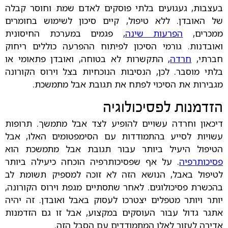
בעצבות, געגועים בלתי פוסקים לאדם שמת וחוסר קבלה
של האובדן. ללא טיפול, קיים סיכון לשימוש בחומרים
ממכרים,
הפרעות שינה
, פגמים במערכת החיסונית
ואובדנות. גורמי הסיכון לפיתוח ההפרעה כוללים ריחוק
חברתי,
חרדה
, התקשרות לא בטוחה, ואובדן פתאומי או
בלתי מוסבר. לכן, הנסיבות הנוכחיות בצל וירוס הקורונה
מגבירות את הסיכוי לפתח את תגובת אבל מתמשכת.
הזדמנות לפסיכולוגיה
דיכאון וחרדה עשויים להופיע לצד אבל מתמשך. תרופות
עשויות לסייע בהתמודדות עם הסימפטומים האלו, אבל
הטיפול היעיל ביותר עבור תגובת אבל מתמשכת הוא
פסיכותרפיה
. על אף שפסיכותרפיה הוכחה כיעילה ביותר
לטיפול באבל, הנושא הזה לא זוכה למספיק תשומת לב
בהכשרת פסיכולוגים. לאחר שתסתיים מגפת וירוס הקורונה,
יותר ויותר מטפלים יצטרכו לעסוק באבל ואובדן. זה יהיה
אתגר גדול עבור העוסקים במקצוע, אבל זו גם הזדמנות
אדירה לעזור לאלו המתמודדים עם הסבל הזה.