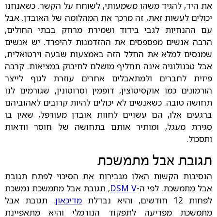
את היד, להגיד משהו משמעותי, לשוחח על הקשר. כשאנחנו
יכולים לעשות זאת, זה מרכך את המהלומה של האובדן. אבל
עם ההנחיות לגבי בידוד ושמירת מרחק בבתי החולים,
הרבה אנשים מפספסים את ההזדמנות להיפרד. יש אנשים
שמנסים למלא את החלל הזה באמצעות שבעה וירטואלית,
אבל טכנולוגיה אינה תחליף מושלם לחיבוק במציאות. קרבה
פיזית לחברים ולמתאבלים אחרים עוזרת לגוף לייצר
הורמונים כמו אוקסיטוצין, דופמין וסרוטונין, שגורמים לנו
תחושה טובה. כשאנשים לא יכולים להיות קרובים לאהוביהם
ברגעים אלו, הם עשויים לחוות אובדן מעורפל, שאין בו
סגירת מעגל, ומותיר אותם בתחושה של חוסר וודאות
ותסכול.
תגובת אבל מתמשכת
הנסיבות הקשות האלו מגבירות את הסיכוי לפתח תגובת
אבל מתמשכת. לפי ה-
DSM V
, תגובת אבל מתמשכת נמשכת
לפחות 12 חודשים, והיא נבדלת
מדיכאון
. תגובת אבל
מתמשכת מפריעה לתפקוד הנורמלי והיא מתאפיינת