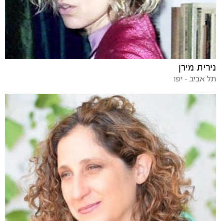
נירית מירן
תל אביב - יפו