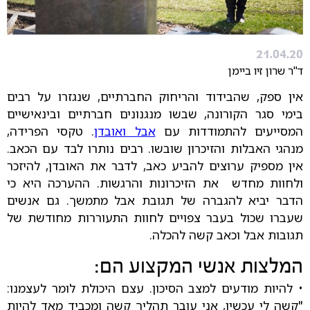
21.04.20
ד"ר שרון זיו ביימן
אין ספק, שהבידוד והריחוק החברתיים, שנגזרו על רבים
בימי סגר הקורונה, שבשו מנגנונים חברתיים ובינאישיים
המסייעים להתמודדות עם
אבל ואובדן
. טקסי הפרידה,
מנהגי האבלות והזיכרון שובשו. רבים נותרו לבד עם הכאב.
אין מספיק ערוצים להביע כאב, לדבר את האובדן, להיזכר
ולחוות מחדש את הזיכרונות והרגשות. ההערכה היא כי
הדבר יביא להגברה של תגובת אבל מתמשך. גם אנשים
שעברו שכול בעבר צפויים לחוות התעוררות מחודשת של
תגובות אבל וכאב קשה להכלה.
המלצות אנשי המקצוע הם:
•
להיות מודעים למצב הסיכון. עצם היכולת לומר לעצמנו:
"קשה לי עכשיו, אני עובר תהליך קשה ומכביד מאד להיות