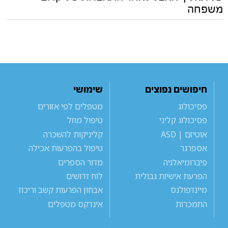
משפחה
חיפושים נפוצים
שימושי
פסיכולוג
מטפלים לפי אזורים
פסיכולוג קליני
טיפול מוזל
אוטיזם | ASD
קליניקות להשכרה
אספרגר
טיפול בהפרעות אכילה
פיברומיאלגיה
מדור הספרים
הפרעת אישיות גבולית
לוח דרושים
מיינדפולנס
אבחון הפרעות קשב וריכוז
התמכרות
אינדקס מטפלים