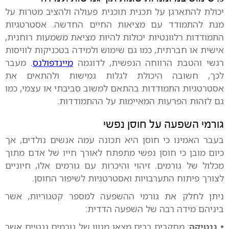
יכולת להתארגן על תכנית תוכנית פעולה ולהציב מטרות על
מנת להתמודד עם מציאות החיים החדשה. אסטרטגיות
התמודדות רלוונטיות יכולות להיות מציאת משמעות רוחנית,
אישית או חברתית, כמו גם שימוש ולמידה בטכניקות לוויסות
רגשי והטבת הרווחה הנפשית, לדוגמה
מיינדפולנס
. מעבר
לכך, חשובה היכולת לגלות גמישות ולהתאים את
אסטרטגיות התמודדות בהתאם למשוב סביבתי או עצמי, כמו
גם לזהות הפרעות המאיימות על ההתמודדות.
גורמי השפעה על חוסן נפשי
בעבר האמינו כי חוסן היא תכונה עמה אנשים נולדים, אך
כיום מובן כי חוסן נפשי מתפתח לאורך חייו של אדם מתוך
מכלול של גורמים. זיהוי והיכרות עם גורמים אלו, חיוניים
לצורך פיתוח התערבויות ואסטרטגיות לשיפור החוסן.
ניתן לחלק את גורמי ההשפעה למספר קטגוריות, אשר
ביניהם מידה רבה של השפעה הדדית:
• גנטיקה
: מחקרים רבים מצאו מגוון של גורמים גנטיים אשר