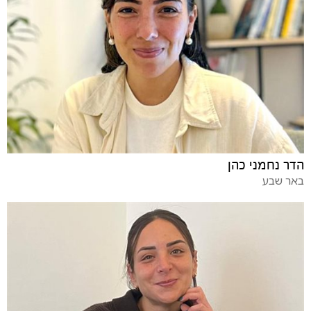
הדר נחמני כהן
באר שבע