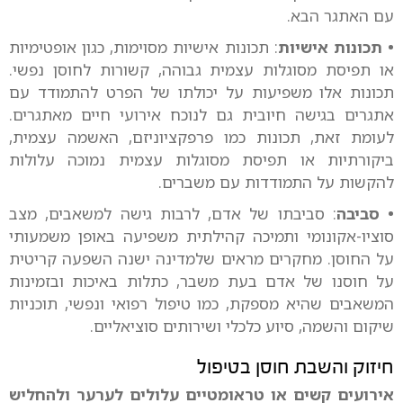
עם האתגר הבא.
• תכונות אישיות
: תכונות אישיות מסוימות, כגון אופטימיות
או תפיסת מסוגלות עצמית גבוהה, קשורות לחוסן נפשי.
תכונות אלו משפיעות על יכולתו של הפרט להתמודד עם
אתגרים בגישה חיובית גם לנוכח אירועי חיים מאתגרים.
לעומת זאת, תכונות כמו פרפקציוניזם, האשמה עצמית,
ביקורתיות או תפיסת מסוגלות עצמית נמוכה עלולות
להקשות על התמודדות עם משברים.
• סביבה
: סביבתו של אדם, לרבות גישה למשאבים, מצב
סוציו-אקונומי ותמיכה קהילתית משפיעה באופן משמעותי
על החוסן. מחקרים מראים שלמדינה ישנה השפעה קריטית
על חוסנו של אדם בעת משבר, כתלות באיכות ובזמינות
המשאבים שהיא מספקת, כמו טיפול רפואי ונפשי, תוכניות
שיקום והשמה, סיוע כלכלי ושירותים סוציאליים.
חיזוק והשבת חוסן בטיפול
אירועים קשים או טראומטיים עלולים לערער ולהחליש