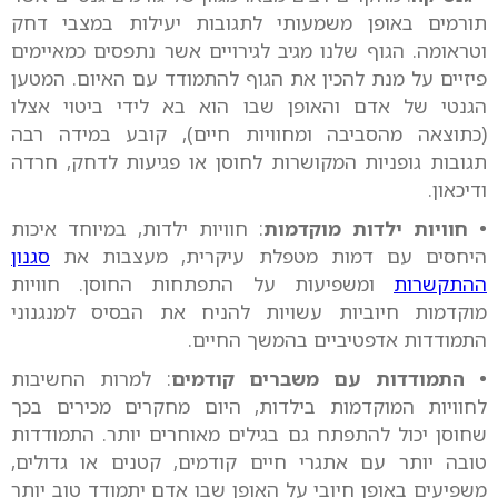
תורמים באופן משמעותי לתגובות יעילות במצבי דחק
וטראומה. הגוף שלנו מגיב לגירויים אשר נתפסים כמאיימים
פיזיים על מנת להכין את הגוף להתמודד עם האיום. המטען
הגנטי של אדם והאופן שבו הוא בא לידי ביטוי אצלו
(כתוצאה מהסביבה ומחוויות חיים), קובע במידה רבה
תגובות גופניות המקושרות לחוסן או פגיעות לדחק, חרדה
ודיכאון.
• חוויות ילדות מוקדמות
: חוויות ילדות, במיוחד איכות
היחסים עם דמות מטפלת עיקרית, מעצבות את
סגנון
ההתקשרות
ומשפיעות על התפתחות החוסן. חוויות
מוקדמות חיוביות עשויות להניח את הבסיס למנגנוני
התמודדות אדפטיביים בהמשך החיים.
• התמודדות עם משברים קודמים
: למרות החשיבות
לחוויות המוקדמות בילדות, היום מחקרים מכירים בכך
שחוסן יכול להתפתח גם בגילים מאוחרים יותר. התמודדות
טובה יותר עם אתגרי חיים קודמים, קטנים או גדולים,
משפיעים באופן חיובי על האופן שבו אדם יתמודד טוב יותר