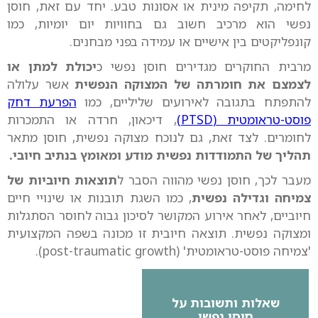
לחימה, תקיפה מינית או אסונות טבע. יחד עם זאת, חוסן
נפשי הוא מרכיב חשוב גם בחוויות יום יומיות, כמו
קונפליקטים בין אישיים או עמידה בפני מבחנים.
מרבית החוקרים מגדירים חוסן נפשי כ
יכולת למתן או
לצמצם את חומרתה של המצוקה הנפשית
אשר עלולה
להתפתח בתגובה לאירועים שליליים, כמו
הפרעת דחק
פוסט-טראומטית (PTSD)
, דיכאון, חרדה או התמכרות
לחומרים. לצד זאת, גם לנוכח מצוקה נפשית, חוסן מתאר
תהליך של התמודדות נפשית מודע ומאומץ בנתיב חיובי.
מעבר לכך, חוסן נפשי מהווה הסבר ל
תוצאות חיוביות של
צמיחה וגדילה נפשית
, כמו השגת תובנות או שינויי חיים
חיוביים, לאחר אירוע המקושר לסיכון גבוה לחוסר הסתגלות
ומצוקה נפשית. תוצאה חיובית זו מכונה בשפה המקצועית
'צמיחה פוסט-טראומטית' (post-traumatic growth).
שאלות ותשובות על
חוסן נפשי