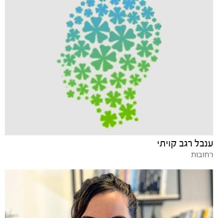
ענבל רגב קויתי
רחובות