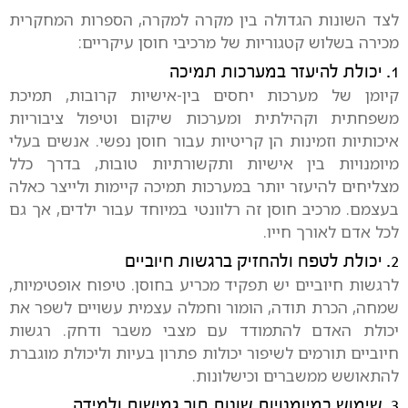
לצד השונות הגדולה בין מקרה למקרה, הספרות המחקרית
מכירה בשלוש קטגוריות של מרכיבי חוסן עיקריים:
1. יכולת להיעזר במערכות תמיכה
קיומן של מערכות יחסים בין-אישיות קרובות, תמיכת
משפחתית וקהילתית ומערכות שיקום וטיפול ציבוריות
איכותיות וזמינות הן קריטיות עבור חוסן נפשי. אנשים בעלי
מיומנויות בין אישיות ותקשורתיות טובות, בדרך כלל
מצליחים להיעזר יותר במערכות תמיכה קיימות ולייצר כאלה
בעצמם. מרכיב חוסן זה רלוונטי במיוחד עבור ילדים, אך גם
לכל אדם לאורך חייו.
2. יכולת לטפח ולהחזיק ברגשות חיוביים
לרגשות חיוביים יש תפקיד מכריע בחוסן. טיפוח אופטימיות,
שמחה, הכרת תודה, הומור וחמלה עצמית עשויים לשפר את
יכולת האדם להתמודד עם מצבי משבר ודחק. רגשות
חיוביים תורמים לשיפור יכולות פתרון בעיות וליכולת מוגברת
להתאושש ממשברים וכישלונות.
3. שימוש במיומנויות שונות תוך גמישות ולמידה