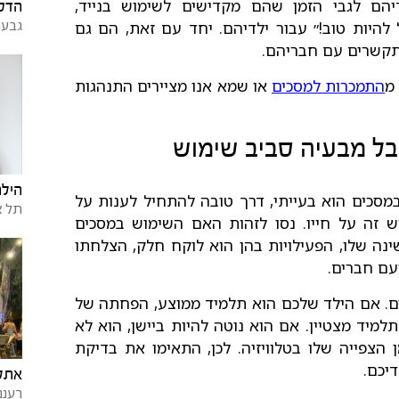
יהם לגבי הזמן שהם מקדישים לשימוש בנייד,
הדס 
גבעת
להיות טוב!״ עבור ילדיהם. יחד עם זאת, הם גם
מתקשרים עם חבריהם.
מ
התמכרות למסכים
או שמא אנו מציירים התנהגות
ובל מבעיה סביב שימוש
היל
סכים הוא בעייתי, דרך טובה להתחיל לענות על
תל א
 זה על חייו. נסו לזהות האם השימוש במסכים
ינה שלו, הפעילויות בהן הוא לוקח חלק, הצלחתו
עם חברים.
ים. אם הילד שלכם הוא תלמיד ממוצע, הפחתה של
למיד מצטיין. אם הוא נוטה להיות ביישן, הוא לא
הצפייה שלו בטלוויזיה. לכן, התאימו את בדיקת
יכם.
אתל 
רעננ