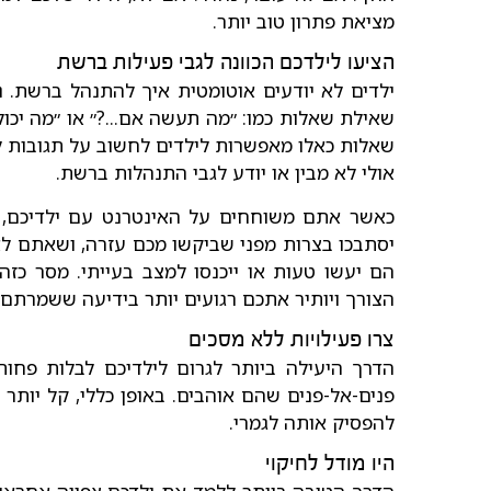
מציאת פתרון טוב יותר.
הציעו לילדכם הכוונה לגבי פעילות ברשת
ילדים לא יודעים אוטומטית איך להתנהל ברשת. נ
שאילת שאלות כמו: ״מה תעשה אם...?״ או ״מה יכול
שאלות כאלו מאפשרות לילדים לחשוב על תגובות ל
אולי לא מבין או יודע לגבי התנהלות ברשת.
כאשר אתם משוחחים על האינטרנט עם ילדיכם,
יסתבכו בצרות מפני שביקשו מכם עזרה, ושאתם ל
הם יעשו טעות או ייכנסו למצב בעייתי. מסר כז
הצורך ויותיר אתכם רגועים יותר בידיעה ששמרתם
צרו פעילויות ללא מסכים
הדרך היעילה ביותר לגרום לילדיכם לבלות פחות 
פנים-אל-פנים שהם אוהבים. באופן כללי, קל יות
להפסיק אותה לגמרי.
היו מודל לחיקוי
הדרך הטובה ביותר ללמד את ילדכם צפייה אחראי