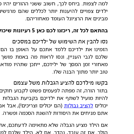
למה לצפות. ביחס לכך, חשוב ששני ההורים יהיו מ
ילדים צפויים להיענות יותר לכללים שהם מרגיש
מבינים את הרציונל העומד מאחוריהם.
בהתאם לכל זה, ריכזנו לכם כאן 5 רעיונות שיכולים לעזור לכם להתמודד:
נסו להבין את השימוש של ילדיכם במסכים
הזמינו את ילדיכם ללמד אתכם על האופן בו הם
שלכם לגבי העניין, ונסו לראות מה באמת מושך 
מאחורי זמן המסך של ילידכם, ייתכן שתהיו מודא
טוב יותר מתוך הבנה שלו.
בקשו מילדכם להציע הגבלות משל עצמם
בתור הורה, זה מפתה לפעמים פשוט לקבוע חוקים ו
להיות מועיל לשתף את ילדיכם בקביעת הגבלות הג
יכולים
להציב גבולות
(הם יכולים וצריכים!), אבל 
אתם מניחים את היסודות להשגת הסכמה ופשרה.
אם הילד מציע הגבלה שלא מתאימה לדעתכם, אתם 
הולך. אם זה עובד, נהדר. אם לא, הילד שלכם למ