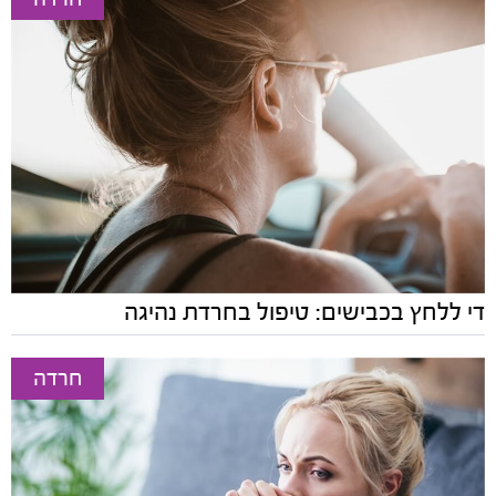
די ללחץ בכבישים: טיפול בחרדת נהיגה
חרדה