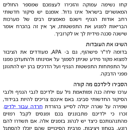
קחו נשימה עמוקה והזכירו לעצמכם שמספר החולים
המאושרים בישראל אינו גדול. אומנם יש סיקור חדשותי
רחב אודות הנגיף וישנם מאמצים רבים של מערכות
הבריאות למנוע את התפשטותו, אך אין זה בהכרח אומר
שישנה סכנה מידית לך או לקרוביך.
השיגו את העובדות
בדומה לד"ר פישהוף, גם ב- APA, מעודדים את הציבור
למצוא מקור מידע שניתן לסמוך על אמינותו ולהתעדכן ממנו
על התפתחות התפשטות הנגיף ועל הדרכים בהן יש להתגונן
מפני הדבקה.
הסבירו לילדכם מה קורה
ערכו שיחה כנה ומותאמת גיל עם ילדיכם לגבי הנגיף ולגבי
הסיקור החדשותי סביבו. באם אינכם צריכים להיות בבידוד,
שמירה על שגרה יכולה לסייע בהורדת
חרדה עבור ילדים
.
זכרו כי ילדיכם מתבוננים בכם ומנסים לקבל רמזים
מהתנהגותכם כיצד יש לנהוג בזמנים אלה. אם תשדרו להם
רוגע, בטחון ויציבות, מרבית הסיכויים שהם יוכלו להסתגל