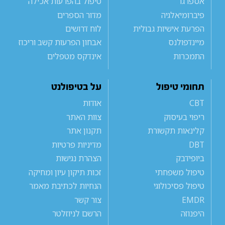
אספרגר
טיפול בהפרעות אכילה
פיברומיאלגיה
מדור הספרים
הפרעת אישיות גבולית
לוח דרושים
מיינדפולנס
אבחון הפרעות קשב וריכוז
התמכרות
אינדקס מטפלים
תחומי טיפול
על בטיפולנט
CBT
אודות
ריפוי בעיסוק
צוות האתר
קלינאות תקשורת
תקנון אתר
DBT
מדיניות פרטיות
ביופידבק
הצהרת נגישות
טיפול משפחתי
זכות תיקון עיון ומחיקה
טיפול פסיכולוגי
הנחיות לכתיבת מאמר
EMDR
צור קשר
היפנוזה
הרשם לניוזלטר