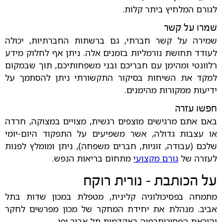
לגורם המלחיץ ביתר קלות.
שמרו על קשר
שמירה על קשר חברתי, גם ברשתות החברתיות, יכולה
לעודד תחושת נורמליות בזמנים אלה. ניתן אף לחלוק מידע
רלוונטי ומהימן עם חבריכם ובני משפחותיכם, תוך שבמקום
למקד את השיחות בסיקור התקשורתי ניתן להסתמך על
ידיעות ממקורות מהימנים.
חפשו עזרה
באם אתם מרגישים מוצפים רגשית, מצויים במצוקה, חרדה
או עצבות גדולה, אשר משפיעים על התפקוד היום-יומי
שלכם (עבודה, זוגיות, חברים משפחה), ניתן ומומלץ לפנות
לעזרה של
גורם מקצועי
מתחום בריאות הנפש.
על הכותבת - נורית רוקח
מתמחה בפסיכולוגיה קלינית, מטפלת במכון שדות בתל
אביב. מנהלת את יחידת המחקר של מכון מפרשים לחקר
והוראת הפסיכותרפיה באקדמית תל אביב יפו.