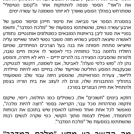
את ה"אור". הספר מנסה להתחקות אחר ה"קסם הטיפולי"
שמתרחש במהלך המסע שאורך לא יותר משמונה עד עשרה ימים.
במסגרת הספר אני מביאה את סיפור חייהן וסיפור מסען של
ארבע־עשרה נשים, שהשתתפו במסעות של "מלכת המדבר", וחשפו
בפניי את סגור ליבן בראיונות המובאים כמונולוגים אותנטיים. נתוודע
לאושרה שיצאה למסע כשהיא חווה משבר נפשי לאחר שאיימו עליה
שיוציאו מתחת חסותה את בנה בעל הצרכים המיוחדים, שמיום
היוולדו נלחמה בכל כוחותיה כדי לאפשר לו איכות חיים טובה,
ולמרות שהסביבה הפצירה בה להרים ידיים – היא לא ויתרה, והמסע
נתן לה "פוש כלפי מעלה". לאביטל, אם לשמונה, דוקטור לגנטיקה,
שבעקבות המסע החליטה שהייעוד שלה בחיים הוא להיות מיילדת.
לליאור, צעירת המרואיינות, שהמסע היווה עבור שלב משמעותי
בתהליך ההתבגרות שלה, וגרם לה לעזוב את בית הוריה בצפון
ולהתחיל את חייה הבוגרים במרכז.
דווקא בימים "חשוכים" אלו, כשמילים כמו: החלמה, ריפוי, שיקום
ותקווה מהדהדות מכל עבר, הקריאה בספר "רוצה להיות מלכה",
מאפשר לכל אחת ואחד מאיתנו להאמין שיש בתוכם את הכוחות
להתמודד, ואפילו לצמוח מתוך הקושי, כפי שקרה לנשים רבות
שהשתתפו במסעות של "מלכת המדבר".