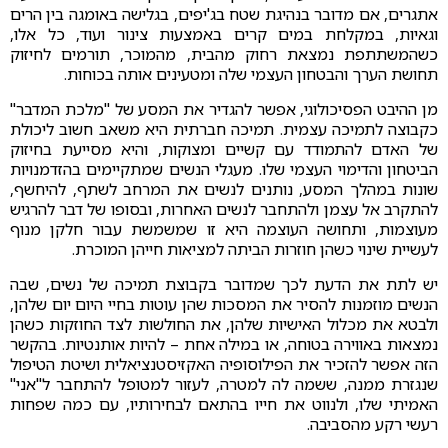
אתגרים, אם מדובר בנהיגת שטח בג'יפים, בגלישה באומגה בין הרים
וגאיות, במקלחת במים קרים באמצעות צינור ועוד, כל אלו,
כשהמשתתפת נמצאת רחוק מהבית, מהמוכר, תורמים לחיזוק
תחושת הערך והבטחון העצמי שלה ומטעינים אותה בכוחות.
מן ההיבט הפסיכולוגי, אפשר להגדיר את המסע של "מלכת המדבר"
כקבוצה לתמיכה עצמית. תמיכה חברתית היא משאב חשוב ליכולת
של האדם להתמודד עם קשיים ומצוקות, והיא מסייעת בחיזוק
הביטחון והדימוי העצמי שלו. מעגלי הנשים שמתקיימים בהזדמנויות
שונות במהלך המסע, נותנים לנשים את המרחב לשתף, להיחשף,
להתקרב אל עצמן ולהתחבר לנשים האחרות, ובסופו של דבר להרגיש
מעוצמות, ותחושה העוצמה היא זו שמשמשת עבור חלקן מנוף
לעשיית שינוי כשהן חוזרות הביתה למציאות חייהן המוכרת.
יש לתת את הדעת לכך שמדובר בקבוצת תמיכה של נשים, שבה
הנשים מוזמנות להסיר את המסכות שהן עוטות בחיי היום יום שלהן,
ולבטא את מכלול האישיות שלהן, את החולשות לצד החוזקות כשהן
נמצאות באווירה בטוחה, או במילה אחת – להיות אותנטיות. בהקשר
הזה אפשר להזכיר את הפילוסופיה האקזיסטנציאלית ושיטת הטיפול
שנגזרת ממנה, ששמה לה למטרה, לעזור למטופל להתחבר ל"אני"
האמיתי שלו, ולנווט את חייו בהתאם לבחירותיו, עם כמה שפחות
רעשי רקע מהסביבה.