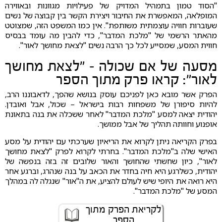
"הסוד טמון בתמהיל המדויק של פעילויות מגוונות ובאווירה
המופלאה, המאפשרת את החיבור ויצירת הקשר בין קבוצה של נשים
שעוברות חוויה עוצמתית משותפת". אין כמו המשפט הזה, שמצוטט
מהאתר הרשמי של "מלכת המדבר", כדי להבין מה עומד בבסיס
חווית המסע, שמסייע לכל כך הרבה נשים "לצאת מחושך לאור".
מסעה של אם שכולה – "לצאת מחושך
לאור": קראו פרק מתוך הספר
הפרק אשר מובא כאן לפניכם עוסק בנושא שהפך, לדאבוננו הרב,
להיות סיפורן של משפחות רבות בישראל – שכול, אבל ואובדן.
יהודית יצאה למסע "מלכת המדבר" לאחר ששכלה את בנה בתאונת
אופנוע וחוותה תהליך של אבל ממושך.
בפרק הקריאה ניתן לקרוא את הריאיון שערכתי עם יהודית על מסע
האישי שלה ב"מלכת המדבר". בחרתי לקרוא לפרק "לצאת מחושך
לאור", כיון שחשתי שהחושך והאור שלובים זה בזה בנפשה של
יהודית, כשלרגע היא חיה בחדר את הכאב על בנה שנהרג, וברגע אחר
היא רואה את היופי שיש לעולם להציע, את ה"אור" שנגלה לה במהלך
המסע של "מלכת המדבר".
לקריאת הפרק מתוך
הספר