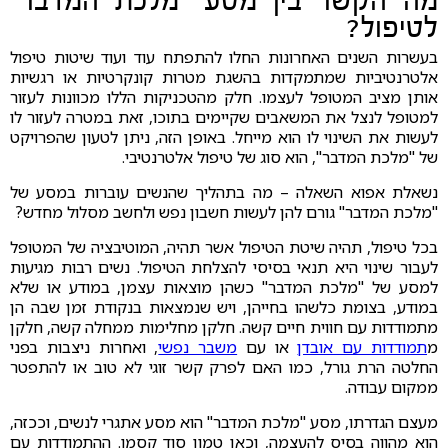
מה הקשר בין מסע "מלכת המדבר"
לטיפול?
בעשרות השנים האחרונות החלו להתפתח עוד ועוד שיטות טיפול
אלטרנטיביות שמתמקדות בהשגת מטרות קונקרטיות או רגשיות
אותן מציב המטופל לעצמו. חלק מהטכניקות הללו מכוונות לעזור
למטופל לנצל את המשאבים שקיימים בתוכו, זאת במטרה לעזור לו
לעשות את השינוי לו הוא מייחל. באופן הזה, ניתן לטעון שהפרויקט
של "מלכת המדבר", הוא סוג של טיפול אלטרנטיבי.
נשאלת אפוא השאלה – מה בתהליך שהנשים עוברות במסע של
"מלכת המדבר" גורם להן לעשות חשבון נפש ולחשב מסלול מחדש?
בכל טיפול, תהיה שיטת הטיפול אשר תהיה, המוטיבציה של המטופל
לעבור שינוי היא תנאי בסיסי להצלחת הטיפול. נשים רבות מגיעות
למסע של "מלכת המדבר" כשהן מוצאות עצמן, במודע או שלא
במודע, בצומת כלשהו בחייהן, ויש שנמצאות בנקודת זמן שבה הן
מתמודדות עם חווית חיים קשה. חלקן מחלימות ממחלה קשה, חלקן
מ
תמודדות עם אובדן
או עם
משבר נפשי
, ואחרות ניצבות בפני
החלטה הרת גורל, כמו האם לפרק קשר זוגי לא טוב או להתפטר
ממקום עבודה.
מעצם הגדרתו, מסע "מלכת המדבר" הוא מסע אתגרי לנשים, וככזה,
הוא מהווה בסיס להעצמה, וכאן טמון סוד קסמו. ההתמודדות עם