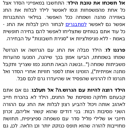
אל תשכחו את טובת הילד
: התחשבו במאפייני הסדר אצל
כל אחת מהמשפחות ונסו לאפשר לילד לבלות את החג
באווירה מהנה ושמחה ככל האפשר. בגילאי ההתבגרות
אפשר גם לאפשר
למתבגרים
לבחור היכן לבלות את החג -
כל עוד אתם בטוחים שתצליחו לאפשר להם בחירה חופשית
באמת - ללא מניפולציות או "סגירת חשבונות" על הבחירה.
פרגנו לו
: הילד מבלה את החג עם הגרושה או הגרוש?
שמחו בשמחתו, הביעו אמון בכך שיהנה, המנעו מהערות
משביתות שמחה ("...ובשנה הבאה תחגוג כמו שצריך ותקבל
מתנה אמיתית"), הזמינו אותו לספר חוויות אחרי הסדר ואל
תגרמו לו להרגיש שהפסיד או שהיעדרו גרם לכם סבל.
הילד רוצה להיות עם הגרוש.ה? אל תעלבו
: גם אם אתם
קבעתם חלוקה מוסימת של החגים, הילד לא בהכרח חייב
לאהוב אותה ויכול להביע רצון לבלות את החג עם ההורה
השני מסיבות רבות: בני דודים שהוא קשור אליהם, זכרון
חיובי או שלילי מליל סדר עם משפחה ספיציפית, תחושת
מחוייבות להורה שהוא תופס כנזקק יותר וכן הלאה. לכן, גם