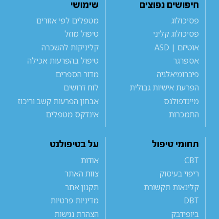
חיפושים נפוצים
שימושי
פסיכולוג
מטפלים לפי אזורים
פסיכולוג קליני
טיפול מוזל
אוטיזם | ASD
קליניקות להשכרה
אספרגר
טיפול בהפרעות אכילה
פיברומיאלגיה
מדור הספרים
הפרעת אישיות גבולית
לוח דרושים
מיינדפולנס
אבחון הפרעות קשב וריכוז
התמכרות
אינדקס מטפלים
תחומי טיפול
על בטיפולנט
CBT
אודות
ריפוי בעיסוק
צוות האתר
קלינאות תקשורת
תקנון אתר
DBT
מדיניות פרטיות
ביופידבק
הצהרת נגישות