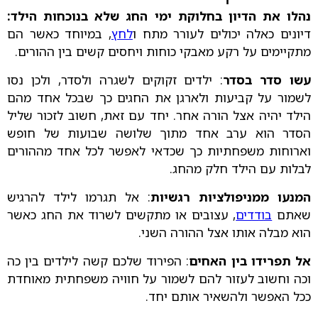
נהלו את הדיון בחלוקת ימי החג שלא בנוכחות הילד:
דיונים כאלה יכולים לעורר מתח ו
לחץ
, במיוחד כאשר הם
מתקיימים על רקע מאבקי כוחות ויחסים קשים בין ההורים.
עשו סדר בסדר
: ילדים זקוקים לשגרה ולסדר, ולכן נסו
לשמור על קביעות ולארגן את החגים כך שבכל אחד מהם
הילד יהיה אצל הורה אחר. יחד עם זאת, חשוב לזכור שליל
הסדר הוא ערב אחד מתוך שלושה שבועות של חופש
וארוחות משפחתיות כך שכדאי לאפשר לכל אחד מההורים
לבלות עם הילד חלק מהחג.
המנעו ממניפולציות רגשיות
: אל תגרמו לילד להרגיש
שאתם
בודדים
, עצובים או מתקשים לשרוד את החג כאשר
הוא מבלה אותו אצל ההורה השני.
אל תפרידו בין האחים
: הפירוד שלכם קשה לילדים בין כה
וכה וחשוב לעזור להם לשמור על חוויה משפחתית מאוחדת
ככל האפשר ולהשאיר אותם יחד.