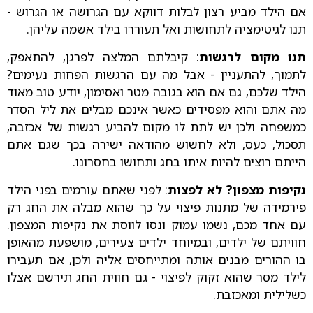
אם הילד מביע רצון לבלות דווקא עם הגרושה או הגרוש -
תנו לגיטימציה לתחושות ואל תעוררו בילד אשמה עליהן.
תנו מקום לרגשות
: קיבלתם המלצה לפרגן, להתאפק,
לתמוך, להתעניין - אבל מה עם הרגשות הפחות נעימים?
הילד שלכם, גם אם הוא בגובה מטר ואסימון, יודע טוב מאוד
מה אתם והוא מפסידים כאשר אינכם מבלים את ליל הסדר
כמשפחה ולכן יש לתת לו מקום להביע רגשות של אכזבה,
תסכול, כעס, ולא לחשוש מהודאה ישירה בכך שגם אתם
הייתם רוצים להיות איתו בחג ותחושו בחסרונו.
נקיפות מצפון? לא לפצות
: לפני שאתם עורמים בפני הילד
פירמידה של מתנות פיצוי על כך שהוא מבלה את החג רק
עם אחד מכם, נשמו עמוק ונסו לווסת את נקיפות המצפון.
חוויתם של ילדים, ובמיוחד ילדים צעירים, מושפעת מהאופן
בו ההורים מבנים אותה ומתייחסים אליה ולכן, אם תעבירו
לילד מסר שהוא זקוק לפיצוי - גם חווית החג תירשם אצלו
כשלילית ומאכזבת.