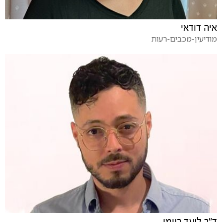
איה דודאי
מודיעין-מכבים-רעות
ד"ר ליעד רוימי