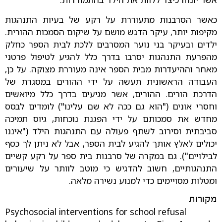
כאשר הסרבנות מתעוררת על רקע של בעיות התנהגות
מקיפות יותר, עיקר הדגש מושם על שיקום הסמכות ההורית.
ילדים ובעיקר בני נוער המסרבים ללכת לבית הספר כחלק
מהפרעת התנהגות יסרבו בדרך כלל להגיע לטיפול פרטני
מאחר וההיעדרות מבית הספר אינה מעוררת מצוקה. על כן,
העבודה הראשונית תעשה על ידי ההורים במסגרת של
הדרכת הורים. ההורים, אשר מגיעים בדרך כלל מיואשים
וחסרי אונים ("הוא גם ככה לא שם עלינו") לומדים לבסס
מחדש את סמכותם על ידי הפגנת נוכחות, גיוס תמיכה
סביבתית וסירוב לשתף פעולה עם התנהגות הילד ("איננו
יכולים לאלץ אותך להגיע לבית הספר, אבל לא ניתן לך כסף
לבילויים"). גם במקרה של סרבנות בית ספר על רקע קשיים
התנהגותיים, חשוב להדגיש כי מוטב לוותר על שיעורים
ומטלות מסויימים כדי למנוע נשירה מלאה.
מקורות
Psychosocial interventions for school refusal