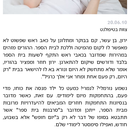
20.06.10
צוות בטיפולנט
ירון, בן עשר, קם בבוקר ומתלונן על כאב ראש שפשוט לא
מאפשר לו לקום מהמיטה וללכת לבית הספר. ההורים מזהים
במהירות שמדובר בכאבי ראש התקף לשעות בית הספר
בלבד ודורשים שיקום להתארגן. ירון חוזר ומפציר בהוריו,
אומר שלא מתחשק לא היום ונורא בא לו להישאר בבית "רק
היום, רק פעם אחת ומחר אני אלך כרגיל".
נשמע נורמלי? לגמרי! כמעט כל ילד מנסה את כוחו, מדי
פעם, בהתחמקות מיום לימודים. עם זאת, כאשר מדובר
בנסיונות התחמקות חוזרים המביאים להיעדרויות מרובות
מבית הספר, ייתכן ומדובר ב"סרבנות בית ספר" אשר
תתבטא בסופו של דבר לא רק ב"יום חופש" אלא בשבוע,
חודש, ואפילו סימסטר לימודי שלם.