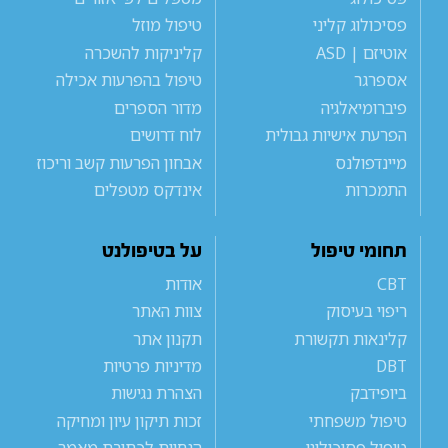
פסיכולוג קליני
טיפול מוזל
אוטיזם | ASD
קליניקות להשכרה
אספרגר
טיפול בהפרעות אכילה
פיברומיאלגיה
מדור הספרים
הפרעת אישיות גבולית
לוח דרושים
מיינדפולנס
אבחון הפרעות קשב וריכוז
התמכרות
אינדקס מטפלים
תחומי טיפול
על בטיפולנט
CBT
אודות
ריפוי בעיסוק
צוות האתר
קלינאות תקשורת
תקנון אתר
DBT
מדיניות פרטיות
ביופידבק
הצהרת נגישות
טיפול משפחתי
זכות תיקון עיון ומחיקה