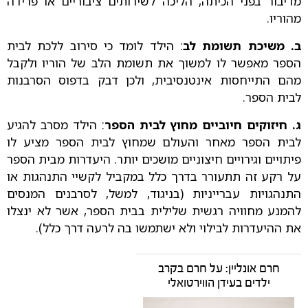
מדיבור בפני הכיתה, הליכה לשירותים ציבוריים או פרידה
מהוריו.
ב. משיכת תשומת לב
: הילד לומד כי סירוב ללכת לבית
הספר מאפשר לו למשוך את תשומת הלב של הוריו ולקבל
מהם התייחסות אינטנסיבית, ולכן דבק בדפוס הסרבנות
לבית הספר.
ג. חיזוקים חיוביים מחוץ לבית הספר
: הילד מסרב להגיע
לבית הספר מאחר והעולם שמחוץ לבית הספר מציע לו
פיתויים וגירויים חיצוניים מושכים יותר. היעדרות מבית הספר
על רקע זה תתעורר בדרך כלל במקביל לקשיי התנהגות או
התנהגויות עברייניות (בניגוד, למשל, לסרבנים המנסים
להמנע מחוויה רגשית שלילית בבית הספר, אשר לא ינצלו
את ההיעדרות לבילוי ולא ישתמשו בה לרעה דרך כלל).
חרם אונליין: על חרם בקרב
ילדים בעידן הווירטואלי