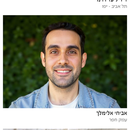
תל אביב - יפו
אביחי אלימלך
עמק חפר