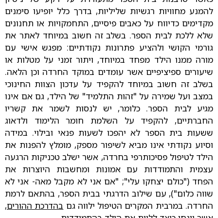
להמנע מחוויות רגשיות שליליות, בדרך כלל יופיעו סימנים
מקדימים כדיווח על כאבים פיסיים, התחמקויות או תחנונים
שלא ללכת לבית הספר. בשלב זה חשוב במיוחד לאתר את
גורמי הקושי ולהציע פתרונות נקודתיים: מפגש אישי עם
מורה ממנו הילד מפחד במיוחד, ויתור זמני על מטלות או
שיעורים ספיציפיים אשר עומדים במוקד החרדה וכן הלאה.
בשלב זה חשוב במיוחד להקפיד על עדכון הצוות החינוכי
במצב ועל שמירה על "זהות התלמיד" של הילד, גם אם אינו
מגיע לבית הספר. כלומר, יש לנסות לשמר את קשריו
החברתיים, להקפיד על השלמת חומר הלימוד ולדאוג
ששעות בית הספר לא יהפכו לשעות פנאי ובילוי. במידה
וסיוע נקודתי אינו מביא לשיפור מספק, מומלץ להפנות את
הילד לטיפול פסיכותרפי בחרדה, אשר ישלב טכניקות הרגעה
עצמית והתמודדות עם אמונות ומחשבות היוצרות את
הפחד ("כולם יצחקו עלי"; "אם אני לא מקבל מאה- אני לא
שווה כלום"), עם שילוב הדרגתי בבית הספר, בהתאם לרמת
החרדה. במרבית המקרים הטיפול ילווה גם
בהדרכת ההורים
,
אשר יונחו כיצד ללוות את הילד בהתמודדות.