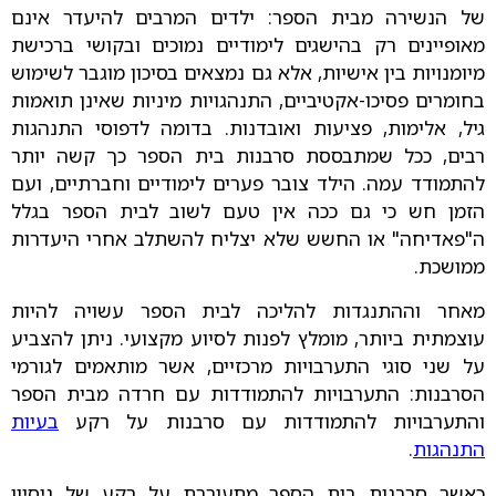
של הנשירה מבית הספר: ילדים המרבים להיעדר אינם
מאופיינים רק בהישגים לימודיים נמוכים ובקושי ברכישת
מיומנויות בין אישיות, אלא גם נמצאים בסיכון מוגבר לשימוש
בחומרים פסיכו-אקטיביים, התנהגויות מיניות שאינן תואמות
גיל, אלימות, פציעות ואובדנות. בדומה לדפוסי התנהגות
רבים, ככל שמתבססת סרבנות בית הספר כך קשה יותר
להתמודד עמה. הילד צובר פערים לימודיים וחברתיים, ועם
הזמן חש כי גם ככה אין טעם לשוב לבית הספר בגלל
ה"פאדיחה" או החשש שלא יצליח להשתלב אחרי היעדרות
ממושכת.
מאחר וההתנגדות להליכה לבית הספר עשויה להיות
עוצמתית ביותר, מומלץ לפנות לסיוע מקצועי. ניתן להצביע
על שני סוגי התערבויות מרכזיים, אשר מותאמים לגורמי
הסרבנות: התערבויות להתמודדות עם חרדה מבית הספר
והתערבויות להתמודדות עם סרבנות על רקע
בעיות
התנהגות
.
כאשר סרבנות בית הספר מתעוררת על רקע של ניסיון