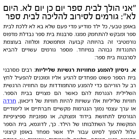
"אני הולך לבית ספר יום כן יום לא. היום
לא": גורמים לסירוב להליכה לבית ספר
באופן טבעי, כל ילד מודיע מדי פעם שלא בא לא ללכת לבית
ספר ומבקש להתחמק ממנו. סרבנות בית ספר נבדלת מדפוס
נורמטיבי זה בהיותה קבועה ומתמשכת ומלווה בעוצמת
התנגדות גבוהה במיוחד. מספר גורמים עשויים להביא
לסרבנות בית ספר:
א. ניסיון להמנע מחוויות רגשיות שליליות
: רבים מסרבני
בית הספר פשוט מפחדים להגיע אליו ומוכנים להפעיל לחץ
רב על הוריהם כדי להמנע מהתמודדות עם החוויה הרגשית
השלילית הנגרמת להם כאשר הם מצויים בבית הספר.
חוויות שליליות אלו עשויות להיות חוויות של דיכאון,
חרדה
או ערך עצמי נמוך הנגרמות מקשיים חברתיים או לימודיים
הגורמים לתחושת בידוד ומצוקה, או מפוביות ספיציפיות
המקשות על השתלבותו של הילד. כך, לדוגמא, בית הספר
עלול להפוך לסיוט עבור ילד אשר מפחד באופן קיצוני