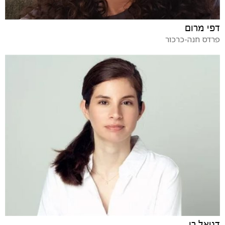
דפי מרום
פרדס חנה-כרכור
דניאל רן