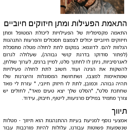
התאמת הפעילות ומתן חיזוקים חיוביים
התאמה מקסימלית של הפעילויות ליכולת המטופל ומתן
חיזוקים חיוביים יכולים לצמצם תסכולים והפרעות התנהגות
הנלוות להם. לדוגמא: במקום לתת לחולה מטלה מתסכלת
(לפתור סודוקו בדרגת קושי גבוהה), שעלולה לגרום
לאגרסיביות, ניתן לו לחתוך סלט, למיין ברגים, לערוך שולחן,
להשקות את הגינה ועוד. חשוב לתת לחולה פעילויות
שמתאימות למצבו, ושתחושת המסוגלות והיצרנות שלו
תהיה גבוהה. וכמובן, לתת לו חיזוק חיובי, " עזרת לי מאד
שחתכת סלט", "הסלט שלך יצא טעים מאד", לחולים יש
צורך מתמיד במילים מרגיעות, ליטוף, חיבוק, עידוד.
תיווך
אמצעי נוסף למניעת בעיות ההתנהגות הוא תיווך - מטלות
שנשמעות פשוטות עבורנו, עלולות להיות מורכבות עבור