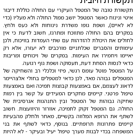
תקשורת חיובית
תקשורת טובה של המטפל העיקרי עם החולה כוללת דיבור
איטי ונינוח כאשר המטפל יושב ממול החולה ולא מעליו (כדי
לא לאיים), ושפת גופו משדרת נינוחות ולא כעס ולחץ.
במקרים בהם החולה מתווכח ומתרגז, חשוב לדעת כי אין
לחולים את היכולת להזדהות עם שתי העמדות בוויכוח, ולכן
עימותים והסברים שכלתניים מורכבים לא יעזרו, אלא רק
יאיימו ויחמירו את העימות. במקרים של ויכוחים ומריבות
כדאי לנסות הסחת דעת, תעסוקה ושפת גוף רגועה.
על המטפל מוטל עומס רגשי, פיזי וכלכלי רב והשחיקה של
המטפלים גבוהה מאד, לכן כדאי למטפלים בחולי אלצהיימר
לדאוג לעצמם, אם באמצעות קבוצות תמיכה ואם באמצעות
טיפול פרטני. קיימים מחקרים המעידים על קשר בין רמות
שחיקה גבוהות של המטפל ובין התנהגות אגרסיבית של
החולה. גם המטפל זקוק לתמיכה, אוורור והיוועצות. חשוב
לשתף את הרופא המלווה בקשיים, מאחר ולחלק מהבעיות
קיימים פתרונות תרופתיים. בנוסף, כדאי לשתף את בני
המשפחה בכדי לבנות מערך טיפול יעיל ובעיקר - לא להיות