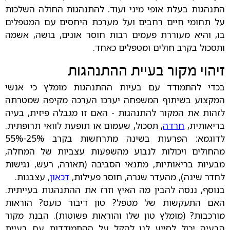
התנהגות בעלת אופי מיני ועוד. להתנהגות החולה השלכות
על תחומי חיים רחבים ועל מערכת היחסים עם המטפלים
בו, והיא מעוררת פעמים רבות חוסר אונים, בושה, אשמה
ותסכול בקרב חולים ומטפלים כאחד.
זיהוי מקור בעיית ההתנהגות
בכדי להתמודד עם בעיות ההתנהגות מומלץ כי אנשי
המקצוע בשיתוף המשפחה יערכו הערכה מקיפה שמטרתה
לזהות את המקור להתנהגות - האם זו מגבלה פיזית, בעיה
בריאותית,
חרדה
, תסכול, שעמום או תופעת לוואי תרופתית.
לדוגמא: הפרעות בשינה מתרחשות בקרב 25%-55%
מהחולים ויכולות לנבוע מהשפעות עצביות של המחלה,
מבעיות בריאותיות, מתנאי הסביבה (תאורה, רעש, נגישות
לחדר שינה), מהעדר שגרה, חוסר פעילות,
דכאון
, עצבנות.
בנוסף, ננסה להבין מה האיץ וזרז את ההתנהגות בעייתית.
האם התעקשות של מטפל? טון דיבור כועס? הוראות
מורכבות? (מומלץ טון שלו והוראות פשוטות). הבנת מקור
הבעיה יכול לסייע לנו להקל על ההתמודדות עם בעיית