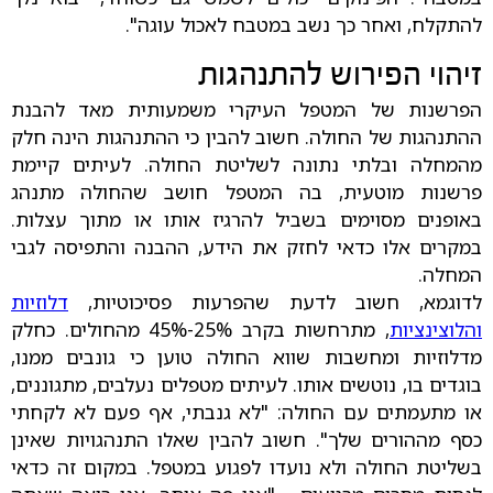
להתקלח, ואחר כך נשב במטבח לאכול עוגה".
זיהוי הפירוש להתנהגות
הפרשנות של המטפל העיקרי משמעותית מאד להבנת
ההתנהגות של החולה. חשוב להבין כי ההתנהגות הינה חלק
מהמחלה ובלתי נתונה לשליטת החולה. לעיתים קיימת
פרשנות מוטעית, בה המטפל חושב שהחולה מתנהג
באופנים מסוימים בשביל להרגיז אותו או מתוך עצלות.
במקרים אלו כדאי לחזק את הידע, ההבנה והתפיסה לגבי
המחלה.
לדוגמא, חשוב לדעת שהפרעות פסיכוטיות,
דלוזיות
והלוצינציות
, מתרחשות בקרב 25%-45% מהחולים. כחלק
מדלוזיות ומחשבות שווא החולה טוען כי גונבים ממנו,
בוגדים בו, נוטשים אותו. לעיתים מטפלים נעלבים, מתגוננים,
או מתעמתים עם החולה: "לא גנבתי, אף פעם לא לקחתי
כסף מההורים שלך". חשוב להבין שאלו התנהגויות שאינן
בשליטת החולה ולא נועדו לפגוע במטפל. במקום זה כדאי