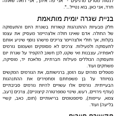
לנסות מסרים מרגיעים - "אני פה איתך, אני רואה שאתה
חרד, אני כאן, בוא נטייל...".
בניית שגרה יומית מותאמת
חלק מבעיות ההתנהגות קשורות בשגרת היום והתעסוקה
של החולה. אדם שאינו חולה אלצהיימר מעסיק את עצמו
בקלות, אך חולי אלצהיימר צריכים מישהו נוסף שיניע אותם
לתעסוקה ולפעילות. צרכים לא מסופקים ושעמום גורמים
לאפתיה, עצבנות ואי שקט, לכן חשוב להקפיד על שגרת יום
ותעסוקה הכוללים פעילות חברתית, מלאכת יד, מוסיקה,
משחקים ועוד.
מטפלים מזהים עם הזמן, ברגישותם, את הגורמים המקשים
במיוחד על בן משפחתם ומחמירים את ההתנהגות
הבעייתית. גורמים אלו עשויים להיות גורמים סביבתיים
(עודף גירויים, רעש, שינוי טמפרטורה קיצוניים), צרכים (רעב,
צמא, עייפות), סימפטומים בריאותיים (חום, כאב, קשיי
בליעה) ועוד.