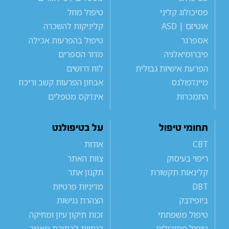
פסיכולוג קליני
טיפול מוזל
אוטיזם | ASD
קליניקות להשכרה
אספרגר
טיפול בהפרעות אכילה
פיברומיאלגיה
מדור הספרים
הפרעת אישיות גבולית
לוח דרושים
מיינדפולנס
אבחון הפרעות קשב וריכוז
התמכרות
אינדקס מטפלים
תחומי טיפול
על בטיפולנט
CBT
אודות
ריפוי בעיסוק
צוות האתר
קלינאות תקשורת
תקנון אתר
DBT
מדיניות פרטיות
ביופידבק
הצהרת נגישות
טיפול משפחתי
זכות תיקון עיון ומחיקה
טיפול פסיכולוגי
הנחיות לכתיבת מאמר