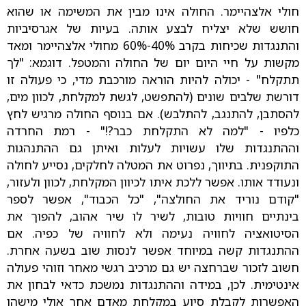
חולי אלצהיימר. החולה אינו מבין את המשימה או שהוא
חושש שלא יצליח לבצע אותה. בעיות של אגרסיביות
והתנגדות שכיחות בקרב 40%-60% מחולי אלצהיימר ומאד
מקשות על חיי היום יום של החולה והמטפל. דוגמא: "לך
תתקלח" - יכולה להיות הוראה מורכבת מדי, כי פעולה זו
דורשת שלבים שונים (להתפשט, לגשת למקלחת, לכוון מים,
להסתבן, להתנגב, להתלבש). אם בנוסף החולה מרגיש לחץ
כלפיו - "למה לא התקלחת כבר?!" - רמת החרדה
וההתנגדות שלו עשויות לעלות ואיתן גם ההתנהגות
התוקפנית. בתיווך, נפרוט את המטלה לחלקים, נסייע לחולה
ונעודד אותו. אפשר ללכת איתו לכיוון המקלחת, לכוון ולעזור,
"קודם נוריד את החולצה", "כל הכבוד", אפשר לספר
בינתיים חוויות טובות, לשיר לו שיר אהוב, להפוך את
הסיטואציה לחוויה נעימה ולא לחוויה של כפיה. אם
ההתנגדות קשה במיוחד אפשר לנסות שוב בשעה אחרת.
חשוב לזכור שברחצה יש גם מרכיב רגשי מאחר וזוהי פעולה
אינטימית. לכן, במידה וההתנגדות נמשכת כדאי לבחון את
האפשרות לקבלת סיוע במקלחת מאדם אחר אולי מישהו