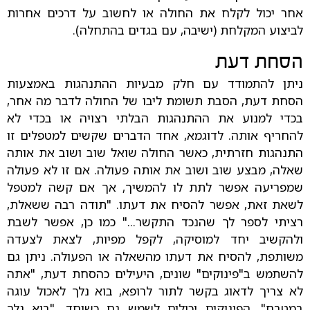
אחר יכול לקלח את החולה או לחשוב על דרכים אחרות
לביצוע המקלחת (ישיבה, עם בגדים בהתחלה).
הסחת דעת
ניתן להתמודד עם חלק מבעיות ההתנהגות באמצעות
הסחת דעת, הסבת תשומת ליבו של החולה לדבר מה אחר,
בכדי למנוע את ההתנהגות הבלתי רצויה או בכדי לא
להחריף אותה. לדוגמא, אחד הדברים שקשים למטפלים זו
התנהגות חזרתית, כאשר החולה שואל שוב ושוב את אותה
שאלה, מבצע שוב ושוב את אותה פעולה. אם זו לא פעולה
שמפריעה אפשר לתת לו להמשיך, אך אם קשה למטפל
לשאת זאת, אפשר להסיח את דעתו. "תודה רבה ששאלת,
רציתי לספר לך שהנכד התקשר..." כמו כן, אפשר לשבת
ולהקשיב יחד למוסיקה, לקפל מפיות, לצאת לצעדה
משותפת, להסיח את דעתו מהשאלה או הפעולה. ניתן גם
להשתמש ב"פינוקים" שונים, היעילים כהסחת דעת, "אתה
לא צריך לדאוג בקשר לתור לרופא, בוא נלך לאכול עוגה
במטבח". הפינוקים יכולים לשמש גם כשוחד, "בוא נלך