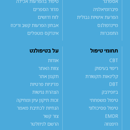
אספרגר
טיפול בהפרעות אכילה
פיברומיאלגיה
מדור הספרים
הפרעת אישיות גבולית
לוח דרושים
מיינדפולנס
אבחון הפרעות קשב וריכוז
התמכרות
אינדקס מטפלים
תחומי טיפול
על בטיפולנט
CBT
אודות
ריפוי בעיסוק
צוות האתר
קלינאות תקשורת
תקנון אתר
DBT
מדיניות פרטיות
ביופידבק
הצהרת נגישות
טיפול משפחתי
זכות תיקון עיון ומחיקה
טיפול פסיכולוגי
הנחיות לכתיבת מאמר
EMDR
צור קשר
היפנוזה
הרשם לניוזלטר