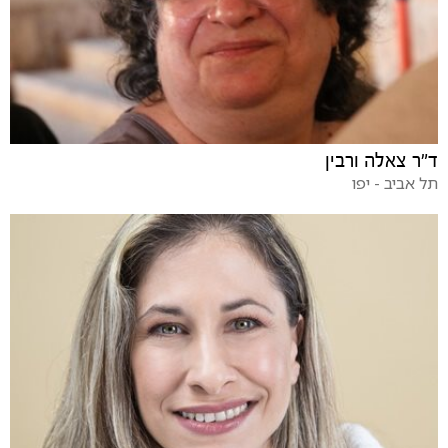
ד"ר צאלה ורבין
תל אביב - יפו