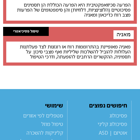
הפרעה סכיזואפקטיבית היא הפרעה הכוללת הן תסמינים
פסיכוטיים (הלוצינציות, דלוזיות) והן סימפטומים של הפרעות
מצב רוח כדיכאון ומאניה
טיפול פסיכיאטרי
מאניה
מאניה מאופיינת בהתרוממות רוח או רוגזנות לצד פעלתנות
העלולות להוביל להשלכות שליליות ואף מצבי סיכון. על
תסמיניה, ההקשרים הרחבים להופעתה, ודרכי הטיפול
חיפושים נפוצים
שימושי
פסיכולוג
מטפלים לפי אזורים
פסיכולוג קליני
טיפול מוזל
אוטיזם | ASD
קליניקות להשכרה