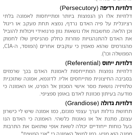
דלוזיות רדיפה
(Persecutory)
דלוזיות אלו הן הנפוצות ביותר ומתייחסות לאמונה בלתי
רציונלית על פיה האדם נרדף, נמצא תחת מעקב או ריגול
וכן הלאה. מחשבות אלו נושאות גוון פרנואידי ויכולות להוביל
את האדם להתנהגויות מוזרות כחלק מהניסיון שלו לחמוק
מהגורמים שהוא מאמין כי עוקבים אחרים (המוסד, ה-CIA,
הממשלה וכו').
דלוזיות ייחוס
(Referential)
דלוזיות נפוצות המתייחסות לאמונת האדם בכך שרמזים
בסביבה החיצונית מתייחסים אליו. לדוגמא, אמונה שתוכנית
טלוויזיה נושאת מסר אישי המכוון אל הפרט, או האמונה כי
מודעה בעיתון מכוונת לאדם באופן ספציפי.
דלוזיות גדולה
(Grandiose)
תחושת גדלות וערך עצמי מוגזם, כמו אמונה שיש לי כישרון
עצום, מתנת אל או גאונות כלשהי. האמונה כי האדם הנו
בעל כוחות ייחודיים יכולה לשאת אופי שתואם את התרבות
ממנה הוא מגיע, כמו למשל האמונה כי "אני המשיח".