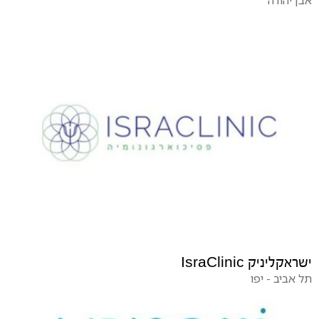
אבן יהודה
ישראקליניק IsraClinic
תל אביב - יפו