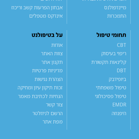
מיינדפולנס
אבחון הפרעות קשב וריכוז
התמכרות
אינדקס מטפלים
תחומי טיפול
על בטיפולנט
CBT
אודות
ריפוי בעיסוק
צוות האתר
קלינאות תקשורת
תקנון אתר
DBT
מדיניות פרטיות
ביופידבק
הצהרת נגישות
טיפול משפחתי
זכות תיקון עיון ומחיקה
טיפול פסיכולוגי
הנחיות לכתיבת מאמר
EMDR
צור קשר
היפנוזה
הרשם לניוזלטר
מפת אתר