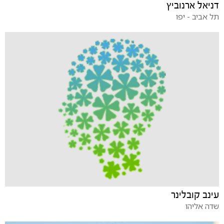
דניאל ארנוביץ
תל אביב - יפו
עינב קובלינר
שדה אליהו