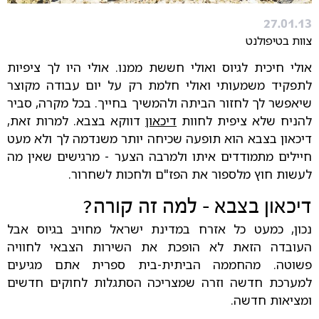
27.01.13
צוות בטיפולנט
אולי חיכית לגיוס ואולי חששת ממנו. אולי היו לך ציפיות
לתפקיד משמעותי ואולי חלמת רק על יום עבודה מקוצר
שיאפשר לך לחזור הביתה ולהמשיך בחייך. בכל מקרה, סביר
להניח שלא ציפית לחוות
דיכאון
דווקא בצבא. למרות זאת,
דיכאון בצבא הוא תופעה שכיחה יותר משנדמה לך ולא מעט
חיילים מתמודדים איתו ולמרבה הצער - מרגישים שאין מה
לעשות חוץ מלספור את הפז"ם ולחכות לשחרור.
דיכאון בצבא - למה זה קורה?
נכון, כמעט כל אזרח במדינת ישראל מחויב בגיוס אבל
העובדה הזאת לא הופכת את השירות הצבאי לחוויה
פשוטה. מהחממה הביתית-בית ספרית אתם מגיעים
למערכת חדשה וזרה שמצריכה הסתגלות לחוקים חדשים
ומציאות חדשה.