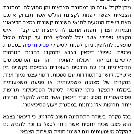
ניתן לקבל עזרה הן במסגרת הצבאית והן מחוץ לה. במסגרת
הצבאית אפשר לפנות לקצינת הת"ש אשר תבדוק אתכם
האם קשיים הנוגעים לתנאי השירות קשורים במצב הדיכאוני
ובמידת הצורך תפנה אתכם להתייעצות עם קב"ן - איש
מקצוע טיפולי אשר יוכל להמליץ לכם על קבלת טיפול
מתאים. לחלופין, ניתן לפנות לטיפולי
פסיכותרפיה
במסגרת
פרטית. טיפולי דיכאון בצבא יתמקדו בהבנת הגורמים
לקשיים ובחיזוק היכולת להתמודד הן עם הסימפטומים
הדיכאוניים והן עם היבטים העומדים בבסיסם כקשיים בין
אישיים, קושי בהתמודדות עם סמכות, דימוי עצמי נמוך ועוד.
במקרים של מצוקה משמעותית או פגיעה משמעותית
ביכולת לתפקד ניתן להוסיף לטיפול הפסיכולוגי תרופות
פסיכיאטריות מסוג נוגדי דיכאון אשר מביא להקלה מהירה
יותר. תרופות אלו ניתנות במסגרת
ייעוץ פסיכיאטרי
.
בכל מקרה, בשורה התחתונה חשוב להדגיש כי דיכאון בצבא
הוא מצב שכיח יחסית אשר ניתן לטפל בו וכך להביא גם
להקלה משמעותית וגם לשינוי חווית השירות הצבאי.