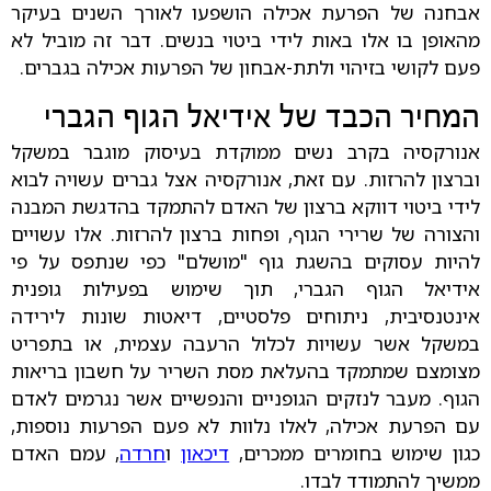
אבחנה של הפרעת אכילה הושפעו לאורך השנים בעיקר
מהאופן בו אלו באות לידי ביטוי בנשים. דבר זה מוביל לא
פעם לקושי בזיהוי ולתת-אבחון של הפרעות אכילה בגברים.
המחיר הכבד של אידיאל הגוף הגברי
אנורקסיה בקרב נשים ממוקדת בעיסוק מוגבר במשקל
וברצון להרזות. עם זאת, אנורקסיה אצל גברים עשויה לבוא
לידי ביטוי דווקא ברצון של האדם להתמקד בהדגשת המבנה
והצורה של שרירי הגוף, ופחות ברצון להרזות. אלו עשויים
להיות עסוקים בהשגת גוף "מושלם" כפי שנתפס על פי
אידיאל הגוף הגברי, תוך שימוש בפעילות גופנית
אינטנסיבית, ניתוחים פלסטיים, דיאטות שונות לירידה
במשקל אשר עשויות לכלול הרעבה עצמית, או בתפריט
מצומצם שמתמקד בהעלאת מסת השריר על חשבון בריאות
הגוף. מעבר לנזקים הגופניים והנפשיים אשר נגרמים לאדם
עם הפרעת אכילה, לאלו נלוות לא פעם הפרעות נוספות,
כגון שימוש בחומרים ממכרים,
דיכאון
ו
חרדה
, עמם האדם
ממשיך להתמודד לבדו.