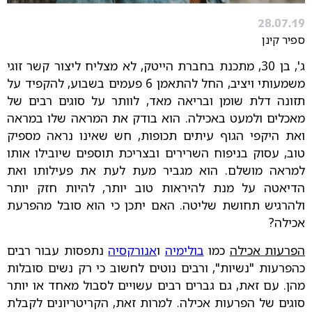
28.07.19
ספיר קינן
ג', בן 30, מתכנת בחברת הייטק, לא מצליח ליצור קשר זוגי
משמעותי ויציב, החל להתאמן 6 פעמים בשבוע, להקפיד על
תזונה דלת שומן ובריאה מאד, לוותר על סוגים רבים של
מאכלים ולמעט באכילה. הוא בודק את המראה שלו במראה
ואת היקפי הגוף עיתים תכופות, חש שאינו נראה מספיק
טוב, עסוק בניפוח השרירים ובצריכת תוספים שיובילו אותו
למראה מושלם. הוא מגביר מעת לעת את פעילותו ואת
הדיאטה על מנת להיראות טוב יותר, להיות חזק יותר
ולהרגיש תחושת שליטה. האם יתכן כי הוא סובל מהפרעת
אכילה?
הפרעות אכילה
כמו
בולימיה
ו
אנורקסיה
נתפסות עבור רבים
כהפרעות "נשיות", ורבים נוטים לחשוב כי רק נשים סובלות
מהן. עם זאת, גם גברים רבים עשויים לסבול מאחד או יותר
סוגים של הפרעות אכילה. למרות זאת, הקריטריונים לקבלת