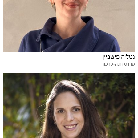
נטליה פישביין
פרדס חנה-כרכור