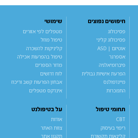
חיפושים נפוצים
שימושי
פסיכולוג
מטפלים לפי אזורים
פסיכולוג קליני
טיפול מוזל
אוטיזם | ASD
קליניקות להשכרה
אספרגר
טיפול בהפרעות אכילה
פיברומיאלגיה
מדור הספרים
הפרעת אישיות גבולית
לוח דרושים
מיינדפולנס
אבחון הפרעות קשב וריכוז
התמכרות
אינדקס מטפלים
תחומי טיפול
על בטיפולנט
CBT
אודות
ריפוי בעיסוק
צוות האתר
קלינאות תקשורת
תקנון אתר